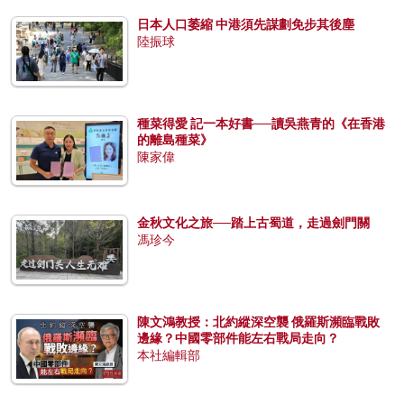
日本人口萎縮 中港須先謀劃免步其後塵
陸振球
種菜得愛 記一本好書──讀吳燕青的《在香港
的離島種菜》
陳家偉
金秋文化之旅──踏上古蜀道，走過劍門關
馮珍今
陳文鴻教授：北約縱深空襲 俄羅斯瀕臨戰敗
邊緣？中國零部件能左右戰局走向？
本社編輯部