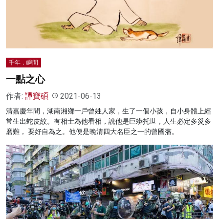
名家榜
灼見活動
關於我們
千年．瞬間
一點之心
作者:
譚寶碩
2021-06-13
清嘉慶年間，湖南湘鄉一戶曾姓人家，生了一個小孩，自小身體上經
常生出蛇皮紋。有相士為他看相，說他是巨蟒托世，人生必定多災多
磨難， 要好自為之。他便是晚清四大名臣之一的曾國藩。