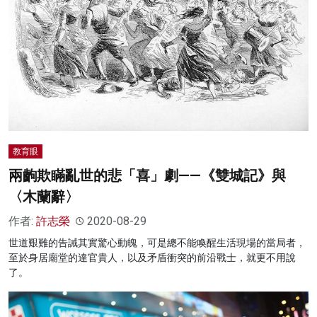
教育眼
兩齣欺瞞亂世的悲「喜」劇——《雙城記》與
〈木蘭辭〉
作者:
許志榮
2020-08-29
世道艱難的告誡其實驚心動魄，可是總不能喚醒生活現場的當局者，
至於身居廟堂的達官貴人，以及矛盾衝突的前沿戰士，就更不用說
了。