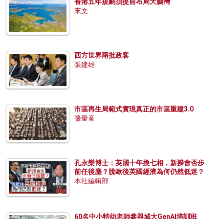
香港五年規劃須提前布局大鵬灣
來文
西方世界兩批政客
張建雄
市區再生局範式實現真正的市區重建3.0
張量童
孔永樂博士：英國十年換七相，新揆會否步
前任後塵？脫歐後英國經濟為何仍然低迷？
本社編輯部
60名中小特幼老師參與城大GenAI培訓班