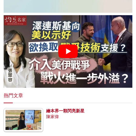
熱門文章
繪本界一顆閃亮新星
陳家偉