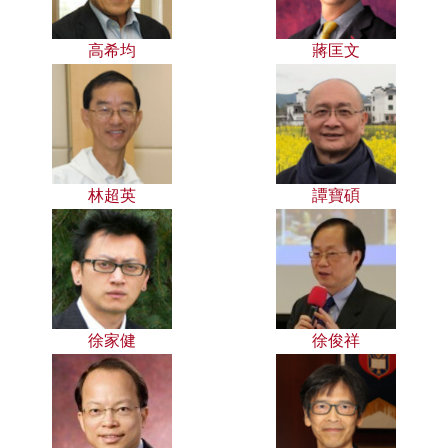
高希均
蔣匡文
林超英
譚寶碩
徐家健
徐俊祥