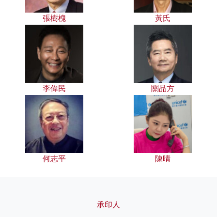
張樹槐
黃氏
李偉民
關品方
何志平
陳晴
承印人