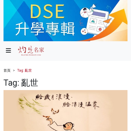
政局
教育
文化
財經
首頁
Tag: 亂世
生活
Tag: 亂世
健康
商業
科技
影片