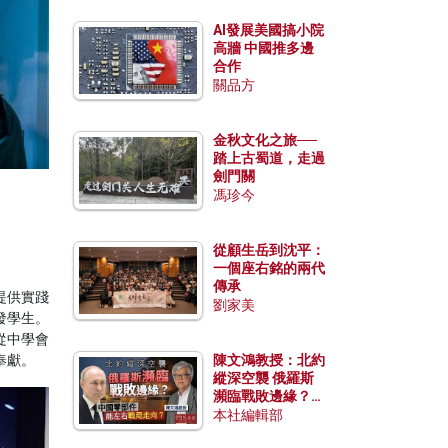
AI發展美國搞小院
高牆 中國推多邊
合作
關品方
金秋文化之旅──
踏上古蜀道，走過
劍門關
馮珍今
從顧生岳到沈平：
一個座右銘的兩代
傳承
提供實踐
劉家美
發學生。
從中學會
奉獻。
陳文鴻教授：北約
縱深空襲 俄羅斯
瀕臨戰敗邊緣？中
國零部件能左右戰
本社編輯部
局走向？