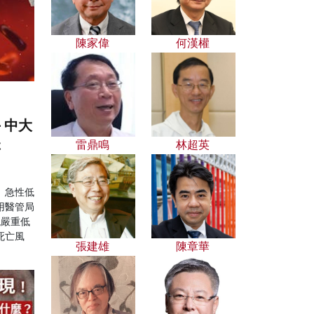
陳家偉
何漢權
 中大
群
雷鼎鳴
林超英
、急性低
用醫管局
現嚴重低
死亡風
張建雄
陳章華