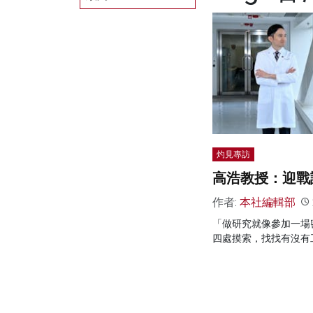
灼見專訪
高浩教授：迎戰
作者:
本社編輯部
「做研究就像參加一場
四處摸索，找找有沒有