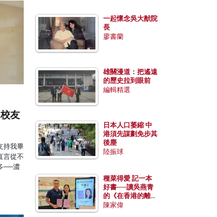
一起懷念吳大猷院
長
廖書蘭
雄關漫道：把遙遠
的歷史拉到眼前
編輯精選
出校友
日本人口萎縮 中
港須先謀劃免步其
後塵
支持我畢
陸振球
直言從不
──濃
種菜得愛 記一本
好書──讀吳燕青
的《在香港的離島
種菜》
陳家偉