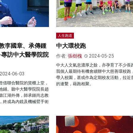
人生跑道
教李國章、承傳鍾
中大環校跑
─專訪中大醫學院院
作者:
張樹槐
2024-05-25
中大人文氣息濃厚之餘，亦孕育了不少長
我個人最期待有機會續辦中大慈善環校跑
2024-06-03
帶入校園，甚或作為定期校友活動，拉近
曾借聯合醫院的貨櫃上堂，
的連繫，藉跑相聚。
地鋪。聽中大醫學院院長趙
聽江湖外傳，師承鍾尚志教
，終成為內鏡及機械臂手術