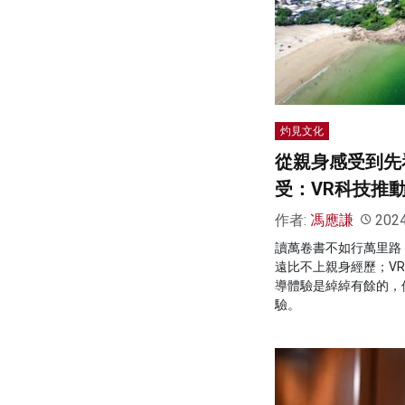
灼見文化
從親身感受到先
受：VR科技推
作者:
馮應謙
202
讀萬卷書不如行萬里路
遠比不上親身經歷；V
導體驗是綽綽有餘的，
驗。