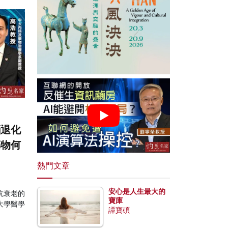
腦退化
藥物何
熱門文章
安心是人生最大的
抗衰老的
寶庫
大學醫學
譚寶碩