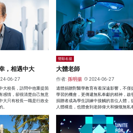
聲顯名揚
幸，相遇中大
大體老師
24-06-27
作者:
孫明揚
2024-06-27
中大校長，訪問中他重提箇
遺體捐贈對醫學教育有着深遠影響，不僅
有感情，卻很清楚自己無意
學習的機會，更傳遞無私奉獻的精神，啟
中大只有校長一職是行政全
捐贈者成為學生訓練中接觸的首位人體，
的。
人體構造，也體會到老師偉大和慷慨無私