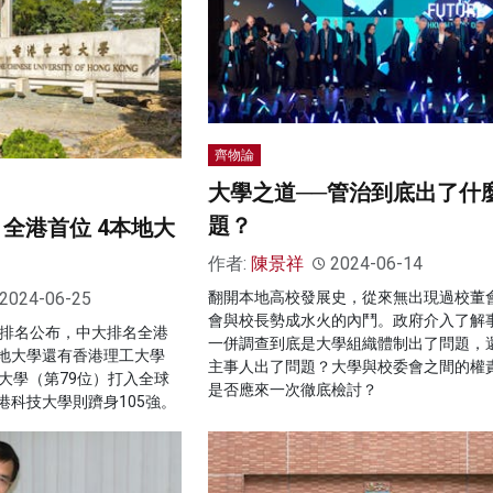
齊物論
大學之道──管治到底出了什
題？
 全港首位 4本地大
作者:
陳景祥
2024-06-14
2024-06-25
翻開本地高校發展史，從來無出現過校董
會與校長勢成水火的內鬥。政府介入了解
大學排名公布，中大排名全港
一併調查到底是大學組織體制出了問題，
地大學還有香港理工大學
主事人出了問題？大學與校委會之間的權
大學（第79位）打入全球
是否應來一次徹底檢討？
港科技大學則躋身105強。