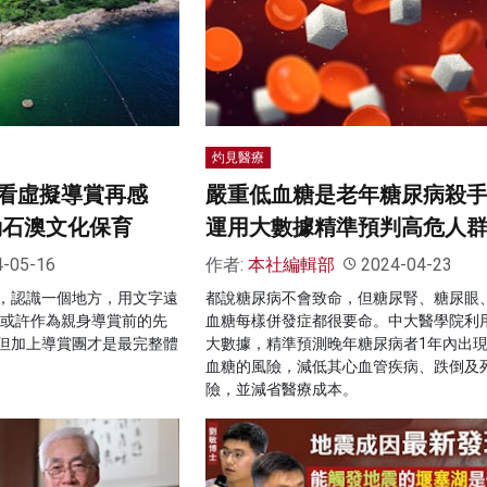
灼見醫療
看虛擬導賞再感
嚴重低血糖是老年糖尿病殺手
動石澳文化保育
運用大數據精準預判高危人
4-05-16
作者:
本社編輯部
2024-04-23
，認識一個地方，用文字遠
都說糖尿病不會致命，但糖尿腎、糖尿眼
R或許作為親身導賞前的先
血糖每樣併發症都很要命。中大醫學院利
但加上導賞團才是最完整體
大數據，精準預測晚年糖尿病者1年內出
血糖的風險，減低其心血管疾病、跌倒及
險，並減省醫療成本。