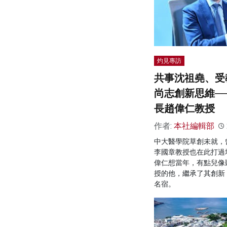
灼見專訪
共事沈祖堯、受
尚志創新思維─
長趙偉仁教授
作者:
本社編輯部
中大醫學院草創未就，
李國章教授也在此打過
偉仁想當年，有點兒像
授的他，繼承了其創新
名宿。