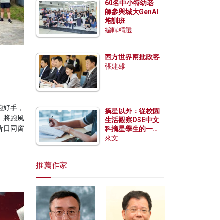
60名中小特幼老
師參與城大GenAI
培訓班
編輯精選
西方世界兩批政客
張建雄
跑好手，
摘星以外：從校園
，將跑風
生活觀察DSE中文
昔日同窗
科摘星學生的一點
特質
來文
推薦作家