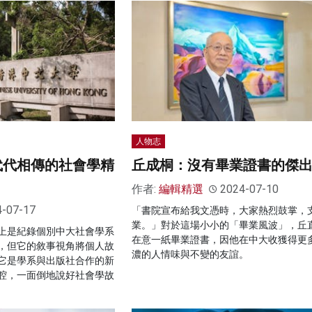
人物志
代代相傳的社會學精
丘成桐：沒有畢業證書的傑
作者:
編輯精選
2024-07-10
4-07-17
「書院宣布給我文憑時，大家熱烈鼓掌，
業。」對於這場小小的「畢業風波」，丘
上是紀錄個別中大社會學系
在意一紙畢業證書，因他在中大收獲得更多
，但它的敘事視角將個人故
濃的人情味與不變的友誼。
它是學系與出版社合作的新
腔，一面倒地說好社會學故