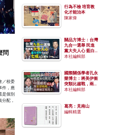
行為不檢 培育教
化才能治本
陳家偉
關品方博士：台灣
九合一選舉 民進
黨大失人心 藍白
麼問
合作有望拿下七成
本社編輯部
以上縣市？
國際關係學者孔永
樂博士：將美伊衝
會／校委
突類比越戰，兩者
事件，應
有何異同？中國崛
本社編輯部
還是個別
起能否為全球格局
發揮穩定效用？
責分配，
葛亮：見南山
編輯精選