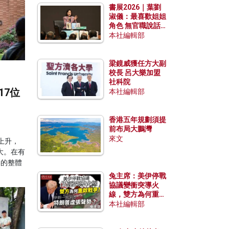
書展2026｜葉劉
淑儀：最喜歡姐姐
角色 無官職說話
包袱少
本社編輯部
梁鏡威獲任方大副
校長 呂大樂加盟
社科院
17位
本社編輯部
香港五年規劃須提
前布局大鵬灣
來文
上升，
大。在有
港的整體
兔主席：美伊停戰
協議變衝突導火
線，雙方為何重啟
戰爭？伊朗一早洞
本社編輯部
悉特朗普虛張聲
勢？