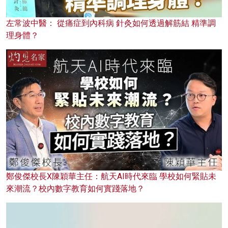
左常波中醫： 從痛症到內科病 針灸如何透過解筋結 精準調
理身體？
鄭俊傑校長X陳穎華主任：航天AI時代來臨 學校如何緊貼未
來潮流？校內數字教育如何實踐落地？