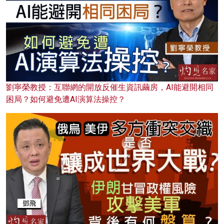
劉寧榮教授：互聯網的開放反催生資訊繭房，AI能避開相同
困局？如何避免遭AI演算法操控？