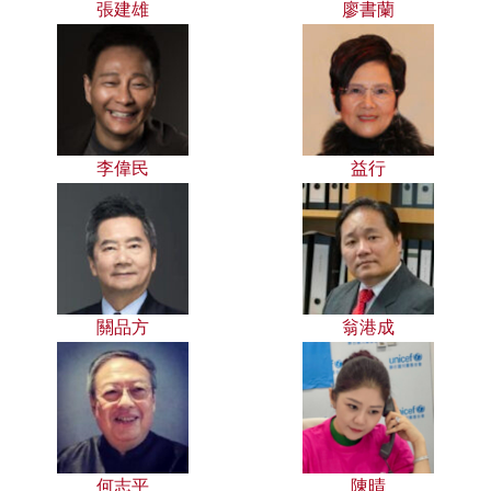
張建雄
廖書蘭
李偉民
益行
關品方
翁港成
何志平
陳晴