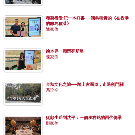
種菜得愛 記一本好書──讀吳燕青的《在香港
的離島種菜》
陳家偉
繪本界一顆閃亮新星
陳家偉
金秋文化之旅──踏上古蜀道，走過劍門關
馮珍今
從顧生岳到沈平：一個座右銘的兩代傳承
劉家美