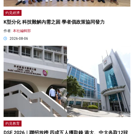
灼見經濟
K型分化 科技難解內需之困 學者倡政策協同發力
作者:
本社編輯部
2026-08-06
灼見教育
DSE 2026｜聯招放榜 四成五人獲取錄 港大、中大各取12狀