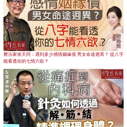
曆法家侯天同：遇到多少感情姻緣債 男女命途迥異？ 從八字
能看透你的七情六欲？