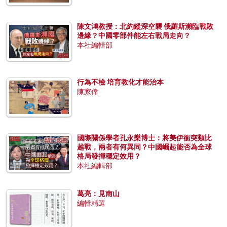
陳文鴻教授：北約縱深空襲 俄羅斯瀕臨戰敗
邊緣？中國零部件能左右戰局走向？
本社編輯部
行為不檢 培育教化才能治本
陳家偉
國際關係學者孔永樂博士：將美伊衝突類比
越戰，兩者有何異同？中國崛起能否為全球
格局發揮穩定效用？
本社編輯部
葛亮：見南山
編輯精選