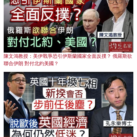
陳文鴻教授：美伊戰爭恐引伊斯蘭國家全面反撲？ 俄羅斯欲
聯合伊朗 對付北約美國？