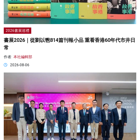
2026書展巡禮
書展2026｜從劉以鬯814篇刊報小品 重看香港60年代市井日
常
作者:
本社編輯部
2026-08-06