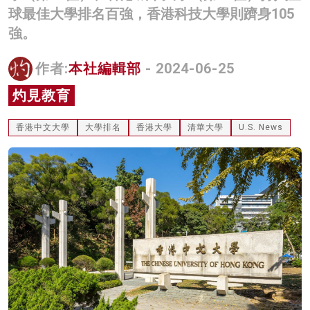
球最佳大學排名百強，香港科技大學則躋身105
名家榜
強。
灼見活動
作者:
本社編輯部
- 2024-06-25
關於我們
灼見教育
香港中文大學
大學排名
香港大學
清華大學
U.S. News