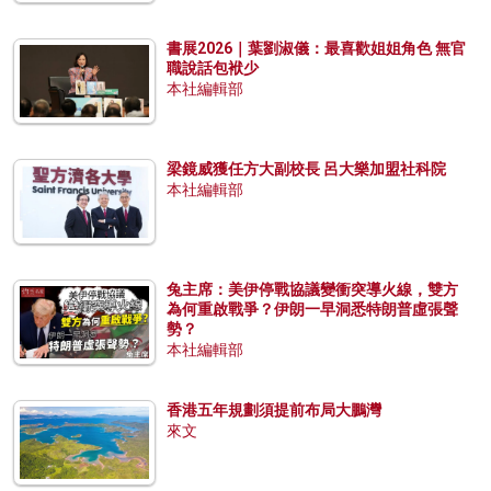
書展2026｜葉劉淑儀：最喜歡姐姐角色 無官
職說話包袱少
本社編輯部
梁鏡威獲任方大副校長 呂大樂加盟社科院
本社編輯部
兔主席：美伊停戰協議變衝突導火線，雙方
為何重啟戰爭？伊朗一早洞悉特朗普虛張聲
勢？
本社編輯部
香港五年規劃須提前布局大鵬灣
來文