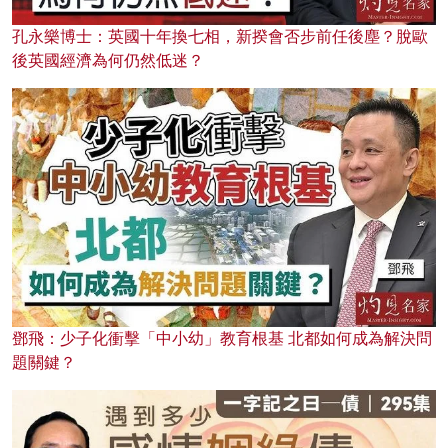
孔永樂博士：英國十年換七相，新揆會否步前任後塵？脫歐
後英國經濟為何仍然低迷？
鄧飛：少子化衝擊「中小幼」教育根基 北都如何成為解決問
題關鍵？