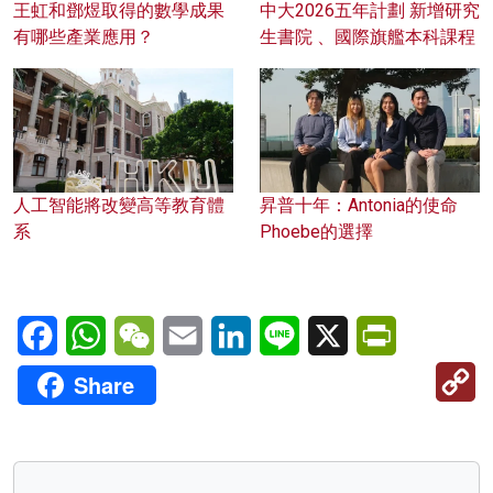
王虹和鄧煜取得的數學成果
中大2026五年計劃 新增研究
有哪些產業應用？
生書院 、國際旗艦本科課程
人工智能將改變高等教育體
昇普十年：Antonia的使命
系
Phoebe的選擇
Facebook
WhatsApp
WeChat
Email
LinkedIn
Line
X
PrintFriendl
C
Share
Li