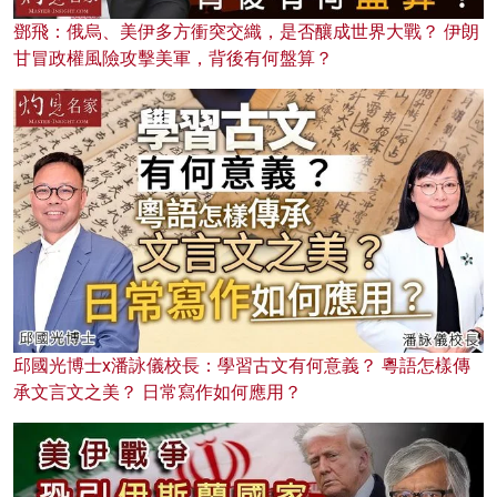
鄧飛：俄烏、美伊多方衝突交織，是否釀成世界大戰？ 伊朗
甘冒政權風險攻擊美軍，背後有何盤算？
邱國光博士x潘詠儀校長：學習古文有何意義？ 粵語怎樣傳
承文言文之美？ 日常寫作如何應用？