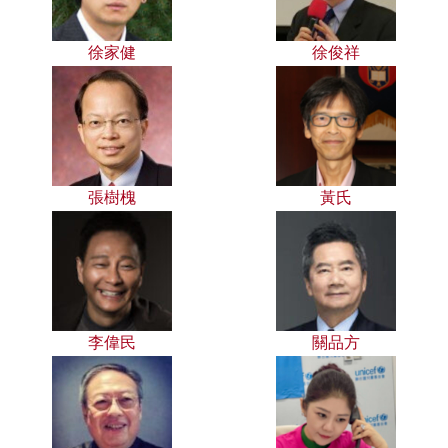
徐家健
徐俊祥
張樹槐
黃氏
李偉民
關品方