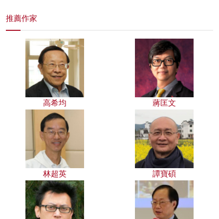
推薦作家
高希均
蔣匡文
林超英
譚寶碩