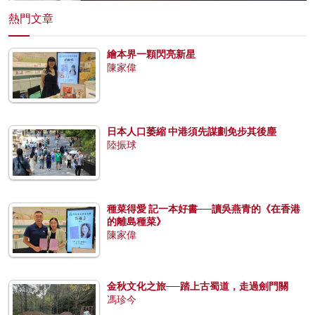
熱門文章
繪本界一顆閃亮新星
陳家偉
日本人口萎縮 中港須先謀劃免步其後塵
陸振球
種菜得愛 記一本好書──讀吳燕青的《在香港
的離島種菜》
陳家偉
金秋文化之旅──踏上古蜀道，走過劍門關
馮珍今