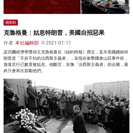
國際觀
克魯格曼：姑息特朗普，美國自招惡果
作者:
本社編輯部
2021-01-11
諾貝爾經濟學獎得主克魯格曼在《紐約時報》撰文，直斥美國總統特
朗普是「不折不扣的法西斯主義者」，並指在衝擊國會山莊事件前，
激進言行已數度被姑息。他斷言，安撫「法西斯主義者」的企圖，最
終只會再次鼓勵他們。