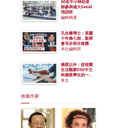
60名中小特幼老
師參與城大GenAI
培訓班
編輯精選
孔永樂博士：英國
十年換七相，新揆
會否步前任後塵？
脫歐後英國經濟為
本社編輯部
何仍然低迷？
摘星以外：從校園
生活觀察DSE中文
科摘星學生的一點
特質
來文
推薦作家