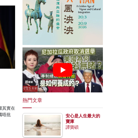
熱門文章
權其實在
國唔批
安心是人生最大的
寶庫
譚寶碩