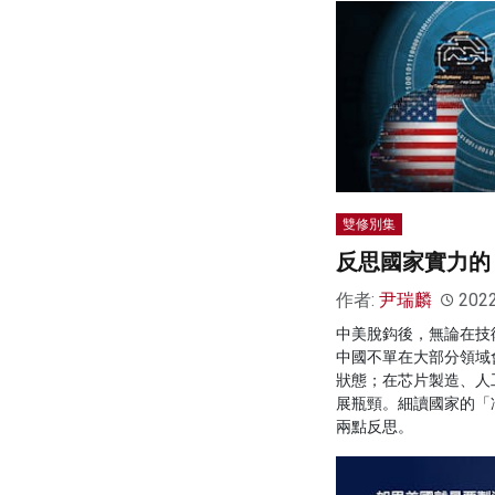
雙修別集
反思國家實力的
作者:
尹瑞麟
202
中美脫鈎後，無論在技
中國不單在大部分領域
狀態；在芯片製造、人
展瓶頸。細讀國家的「
兩點反思。