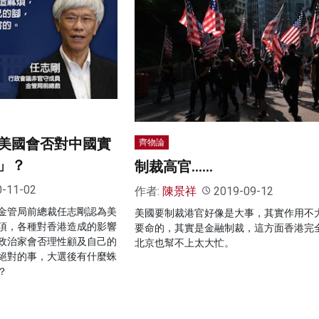
：美國會否對中國實
齊物論
」？
制裁高官……
0-11-02
作者:
陳景祥
2019-09-12
金管局前總裁任志剛認為美
美國要制裁港官好像是大事，其實作用不
項，各種對香港造成的影響
要命的，其實是金融制裁，這方面香港完
政治家會否理性顧及自己的
北京也幫不上太大忙。
絕對的事，大選後有什麼蛛
？