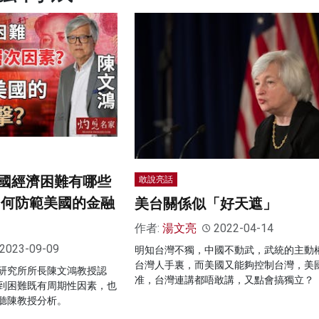
國經濟困難有哪些
敢說亮話
如何防範美國的金融
美台關係似「好天遮」
作者:
湯文亮
2022-04-14
2023-09-09
明知台灣不獨，中國不動武，武統的主動
台灣人手裏，而美國又能夠控制台灣，美
研究所所長陳文鴻教授認
准，台灣連講都唔敢講，又點會搞獨立？
到困難既有周期性因素，也
聽陳教授分析。