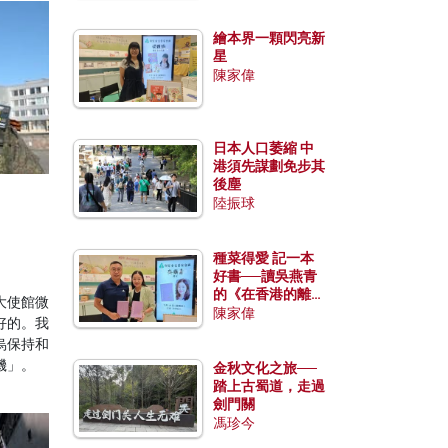
繪本界一顆閃亮新
星
陳家偉
日本人口萎縮 中
港須先謀劃免步其
後塵
陸振球
種菜得愛 記一本
好書──讀吳燕青
的《在香港的離島
大使館微
種菜》
陳家偉
好的。我
烏保持和
機」。
金秋文化之旅──
踏上古蜀道，走過
劍門關
馮珍今