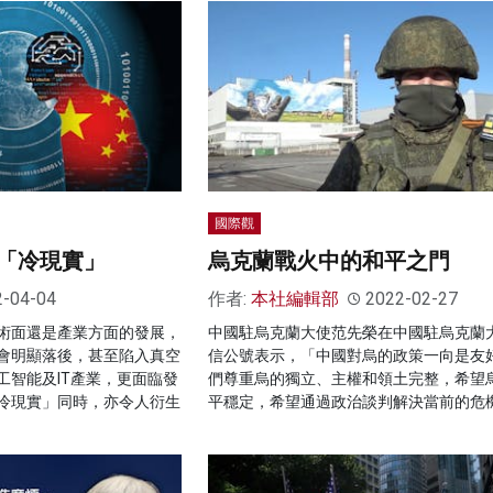
國際觀
「冷現實」
烏克蘭戰火中的和平之門
2-04-04
作者:
本社編輯部
2022-02-27
術面還是產業方面的發展，
中國駐烏克蘭大使范先榮在中國駐烏克蘭
會明顯落後，甚至陷入真空
信公號表示，「中國對烏的政策一向是友
工智能及IT產業，更面臨發
們尊重烏的獨立、主權和領土完整，希望
冷現實」同時，亦令人衍生
平穩定，希望通過政治談判解決當前的危