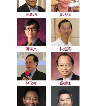
高希均
黃珍妮
蔣匡文
林超英
徐俊祥
張樹槐