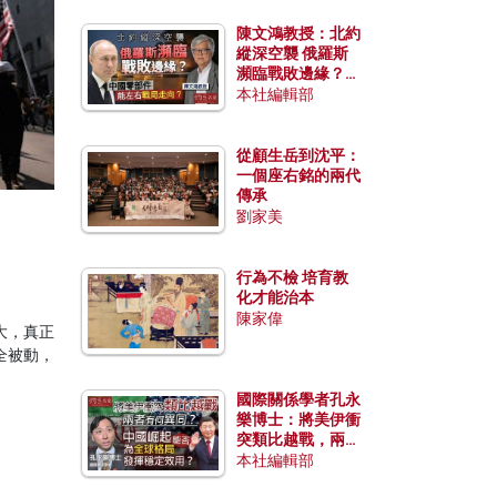
陳文鴻教授：北約
縱深空襲 俄羅斯
瀕臨戰敗邊緣？中
國零部件能左右戰
本社編輯部
局走向？
從顧生岳到沈平：
一個座右銘的兩代
傳承
劉家美
行為不檢 培育教
化才能治本
陳家偉
大，真正
全被動，
國際關係學者孔永
樂博士：將美伊衝
突類比越戰，兩者
有何異同？中國崛
本社編輯部
起能否為全球格局