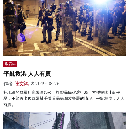
敢言集
平亂救港 人人有責
作者:
陳文鴻
2019-08-26
把地區的群眾組織動員起來，打擊暴民破壞行為，支援警隊止亂平
暴，不能再出現群眾袖手看着暴民圍攻警署的情況。平亂救港，人人
有責。