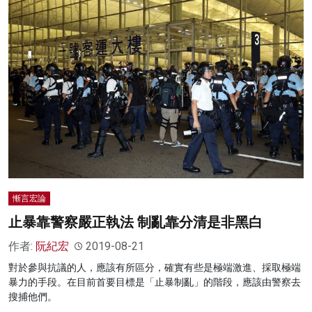
慚言宏論
止暴靠警察嚴正執法 制亂靠分清是非黑白
作者:
阮紀宏
2019-08-21
對於參與抗議的人，應該有所區分，確實有些是極端激進、採取極端
暴力的手段。在目前首要目標是「止暴制亂」的階段，應該由警察去
搜捕他們。