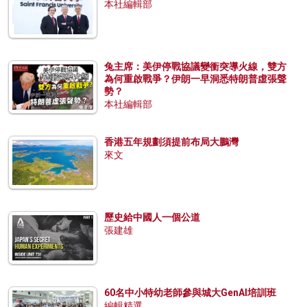
本社編輯部
兔主席：美伊停戰協議變衝突導火線，雙方
為何重啟戰爭？伊朗一早洞悉特朗普虛張聲
勢？
本社編輯部
香港五年規劃須提前布局大鵬灣
來文
歷史給中國人一個公道
張建雄
60名中小特幼老師參與城大GenAI培訓班
編輯精選