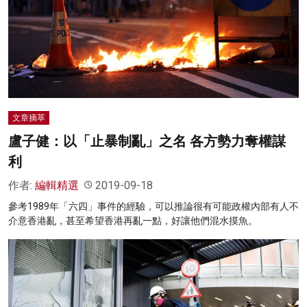
名家榜
灼見活動
關於我們
文章摘萃
盧子健：以「止暴制亂」之名 各方勢力奪權謀
利
作者:
編輯精選
2019-09-18
參考1989年「六四」事件的經驗，可以推論很有可能政權內部有人不
介意香港亂，甚至希望香港再亂一點，好讓他們混水摸魚。