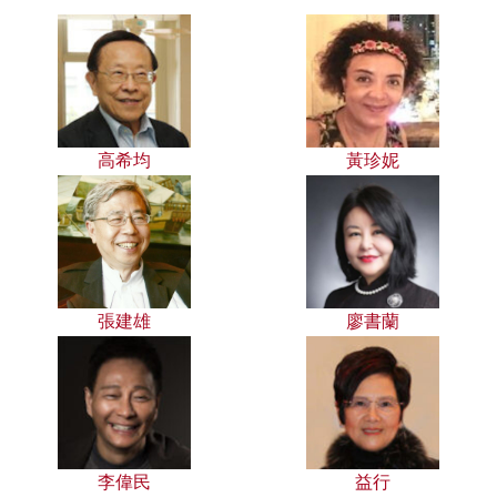
高希均
黃珍妮
張建雄
廖書蘭
李偉民
益行