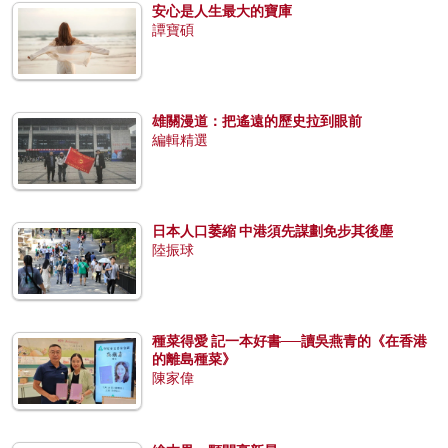
安心是人生最大的寶庫
譚寶碩
雄關漫道：把遙遠的歷史拉到眼前
編輯精選
日本人口萎縮 中港須先謀劃免步其後塵
陸振球
種菜得愛 記一本好書──讀吳燕青的《在香港
的離島種菜》
陳家偉