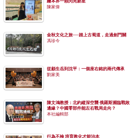
繪本界一顆閃亮新星
陳家偉
金秋文化之旅──踏上古蜀道，走過劍門關
馮珍今
從顧生岳到沈平：一個座右銘的兩代傳承
劉家美
陳文鴻教授：北約縱深空襲 俄羅斯瀕臨戰敗
邊緣？中國零部件能左右戰局走向？
本社編輯部
行為不檢 培育教化才能治本