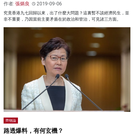
作者:
張炳良
2019-09-06
究竟香港九七回歸以來，出了什麼大問題？這裏暫不談經濟民生，並
非不重要，乃因當前主要矛盾在於政治和管治，可見諸三方面。
齊物論
路透爆料，有何玄機？