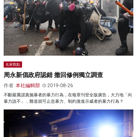
名家觀點
周永新倡政府認錯 撤回修例獨立調查
作者:
本社編輯部
2019-08-26
不斷嚴厲譴責施暴者的暴力行為，在報章刊登全版廣告，大力地「向
暴力說不」，難道就可止息暴力、制約激進示威者的暴力行為？