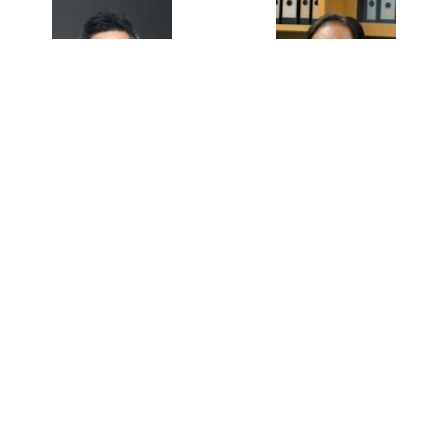
關品方
翁港成
何志平
陳晴
何民傑
兔主席