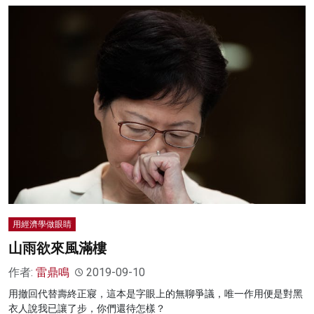
用經濟學做眼睛
山雨欲來風滿樓
作者:
雷鼎鳴
2019-09-10
用撤回代替壽終正寢，這本是字眼上的無聊爭議，唯一作用便是對黑
衣人說我已讓了步，你們還待怎樣？