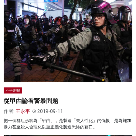
不平則鳴
從曱甴論看警暴問題
作者:
王永平
2019-09-11
把一個群組形容為「曱甴」，是製造「去人性化」的仇恨，是為施加
暴力甚至殺人合理化以至正義化製造恐怖的藉口。