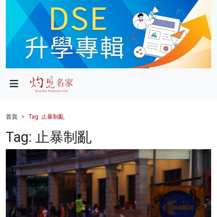
政局
教育
文化
財經
首頁
Tag: 止暴制亂
生活
Tag: 止暴制亂
健康
商業
科技
影片