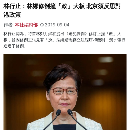
林行止：林鄭修例撞「政」大板 北京須反思對
港政策
作者:
本社編輯部
2019-09-04
林行止認為，特首林鄭月娥在提出《逃犯條例》修訂上撞「政」大
板，皆因修例主張竟有「扮」法繞過現存立法程序和機制，幾乎強行
通過了修例。