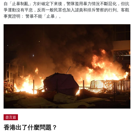
自「止暴制亂」方針確定下來後，警隊濫用暴力情況不斷惡化，但抗
爭運動沒有平息，反而一般民眾也加入譴責和排斥警察的行列。客觀
事實證明： 警暴不能「止暴」。
盡言篇
香港出了什麼問題？