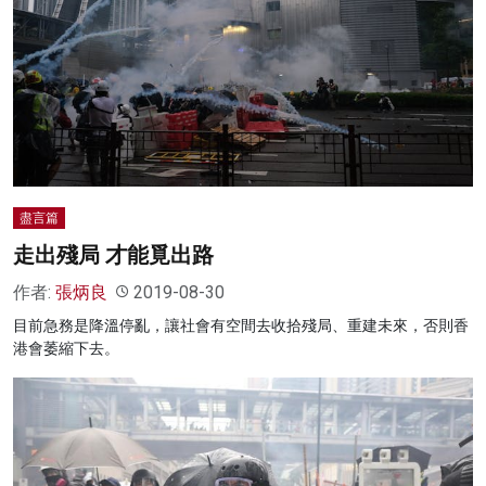
盡言篇
走出殘局 才能覓出路
作者:
張炳良
2019-08-30
目前急務是降溫停亂，讓社會有空間去收拾殘局、重建未來，否則香
港會萎縮下去。