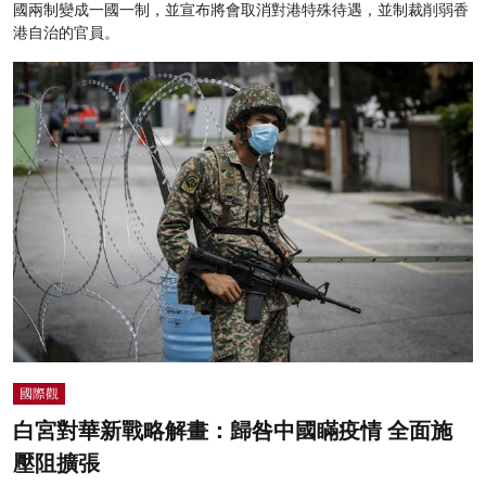
國兩制變成一國一制，並宣布將會取消對港特殊待遇，並制裁削弱香
港自治的官員。
國際觀
白宮對華新戰略解畫：歸咎中國瞞疫情 全面施
壓阻擴張