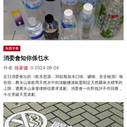
免費早餐
消委會知你係乜水
作者:
徐家健
2024-08-04
近日消委會出的《飲水思源：30款瓶裝水口味、礦物、安全檢測》報
告指，農夫山泉飲用天然水中的溴酸鹽達歐盟制定天然礦泉水標準的
上限，遭農夫山泉發律師信要求道歉。消委會一向對批評不作回應，
今次竟破天荒道歉。