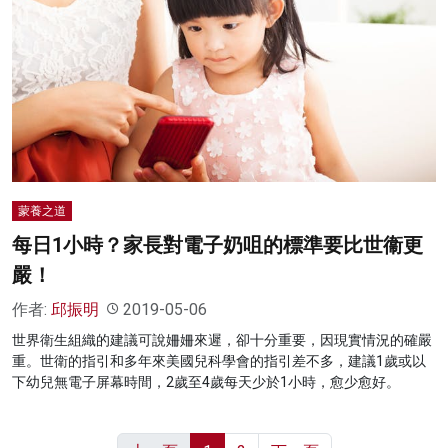
蒙養之道
每日1小時？家長對電子奶咀的標準要比世衞更
嚴！
作者:
邱振明
2019-05-06
世界衛生組織的建議可說姍姍來遲，卻十分重要，因現實情況的確嚴
重。世衛的指引和多年來美國兒科學會的指引差不多，建議1歲或以
下幼兒無電子屏幕時間，2歲至4歲每天少於1小時，愈少愈好。