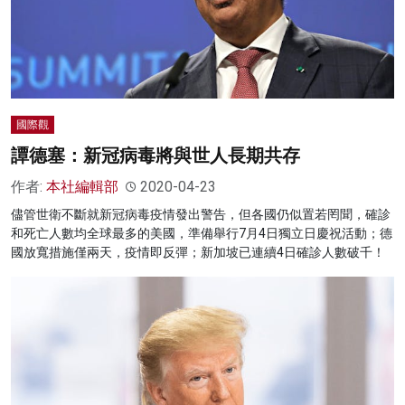
國際觀
譚德塞：新冠病毒將與世人長期共存
作者:
本社編輯部
2020-04-23
儘管世衛不斷就新冠病毒疫情發出警告，但各國仍似置若罔聞，確診
和死亡人數均全球最多的美國，準備舉行7月4日獨立日慶祝活動；德
國放寬措施僅兩天，疫情即反彈；新加坡已連續4日確診人數破千！