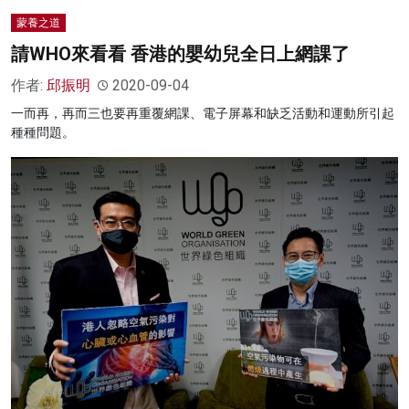
蒙養之道
請WHO來看看 香港的嬰幼兒全日上網課了
作者:
邱振明
2020-09-04
一而再，再而三也要再重覆網課、電子屏幕和缺乏活動和運動所引起
種種問題。