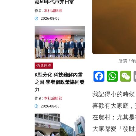
港60年代市井日常
作者:
本社編輯部
2026-08-06
所謂「年
灼見經濟
Facebook
WhatsA
W
K型分化 科技難解內需
之困 學者倡政策協同發
力
我記得小的時候
作者:
本社編輯部
喜歡有大家庭，
2026-08-06
在農村；尤其是
大家都愛「發財