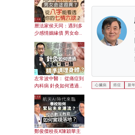
曆法家侯天同：遇到多
少感情姻緣債 男女命途
迥異？ 從八字能看透你
的七情六欲？
左常波中醫： 從痛症到
內科病 針灸如何透過解
心臟病
癌症
新
筋結 精準調理身體？
鄭俊傑校長X陳穎華主