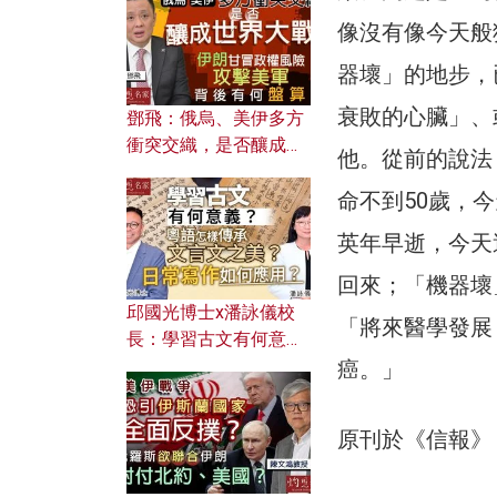
何避免遭AI演算法操
像沒有像今天般
控？
器壞」的地步，
衰敗的心臟」、
鄧飛：俄烏、美伊多方
衝突交織，是否釀成世
他。從前的說法
界大戰？ 伊朗甘冒政權
風險攻擊美軍，背後有
命不到50歲，
何盤算？
英年早逝，今天
回來；「機器壞
邱國光博士x潘詠儀校
「將來醫學發展
長：學習古文有何意
義？ 粵語怎樣傳承文言
癌。」
文之美？ 日常寫作如何
應用？
原刊於《信報》