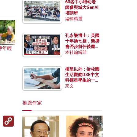
60名中小特幼老
師參與城大GenAI
培訓班
編輯精選
孔永樂博士：英國
十年換七相，新揆
會否步前任後塵？
恃年輕
脫歐後英國經濟為
本社編輯部
何仍然低迷？
摘星以外：從校園
生活觀察DSE中文
科摘星學生的一點
特質
來文
推薦作家
Copy
Link