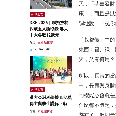
天，「恭喜發財
康」，而且是誠
灼見教育
DSE 2026｜聯招放榜
調地說：「祝你
四成五人獲取錄 港大、
中大各取12狀元
「乜都假」中的
作者:
本社編輯部
東西：福、祿、
2026-08-05
界，又有何用？
所以，長壽的當
中，長壽與身體
灼見教育
的機能必會愈差
港大亞洲科學營 四諾獎
得主與學生講解互動
什麼都不匱乏，
作者:
本社編輯部
都有了。但到最