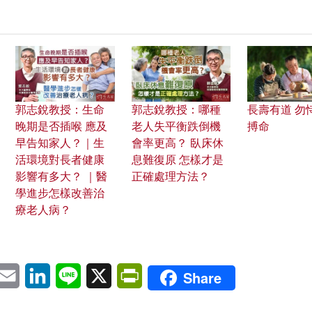
郭志銳教授：生命
郭志銳教授：哪種
長壽有道 勿
晚期是否插喉 應及
老人失平衡跌倒機
搏命
早告知家人？｜生
會率更高？ 臥床休
活環境對長者健康
息難復原 怎樣才是
影響有多大？ ｜醫
正確處理方法？
學進步怎樣改善治
療老人病？
pp
eChat
Email
LinkedIn
Line
X
PrintFriendly
Share