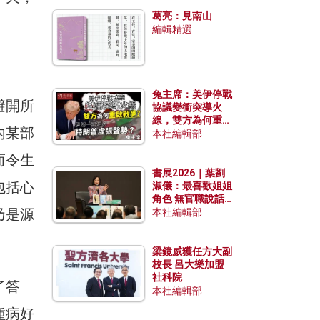
發揮穩定效用？
葛亮：見南山
編輯精選
兔主席：美伊停戰
避開所
協議變衝突導火
線，雙方為何重啟
內某部
戰爭？伊朗一早洞
本社編輯部
悉特朗普虛張聲
而令生
勢？
書展2026｜葉劉
包括心
淑儀：最喜歡姐姐
角色 無官職說話
乃是源
包袱少
本社編輯部
梁鏡威獲任方大副
校長 呂大樂加盟
社科院
了答
本社編輯部
種病好