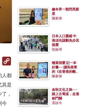
繪本界一顆閃亮新
星
陳家偉
日本人口萎縮 中
港須先謀劃免步其
後塵
陸振球
Copy
Link
種菜得愛 記一本
好書──讀吳燕青
的《在香港的離島
的人都
種菜》
陳家偉
尤其是
金秋文化之旅──
少了，
踏上古蜀道，走過
劍門關
到今
馮珍今