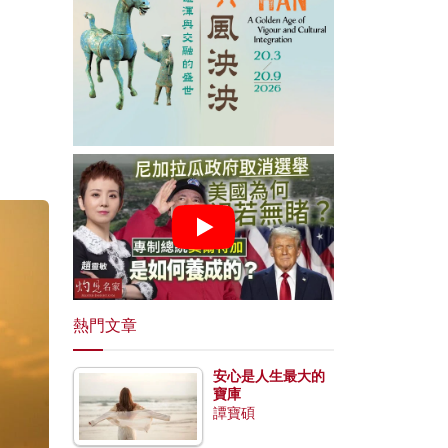
熱門文章
安心是人生最大的
寶庫
譚寶碩