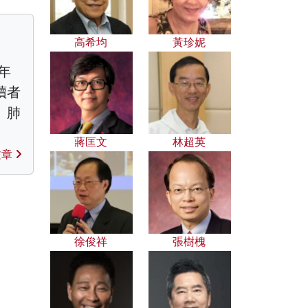
高希均
黃珍妮
年
讀者
、肺
蔣匡文
林超英
文章
徐俊祥
張樹槐