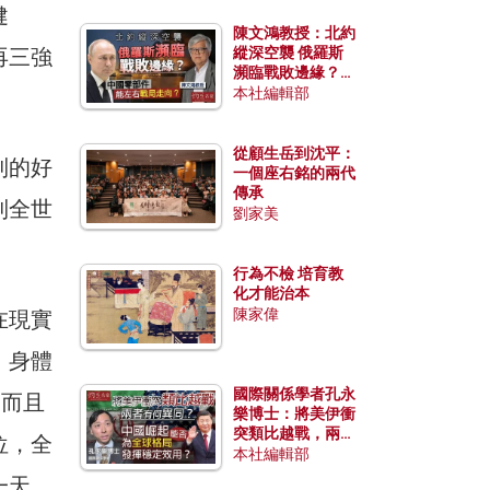
健
陳文鴻教授：北約
再三強
縱深空襲 俄羅斯
瀕臨戰敗邊緣？中
國零部件能左右戰
本社編輯部
局走向？
從顧生岳到沈平：
到的好
一個座右銘的兩代
傳承
到全世
劉家美
行為不檢 培育教
化才能治本
陳家偉
在現實
，身體
國際關係學者孔永
，而且
樂博士：將美伊衝
突類比越戰，兩者
位，全
有何異同？中國崛
本社編輯部
起能否為全球格局
一天，