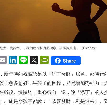
紀大，機器壞」，我們應保持身體健康，以延緩衰老。（Pixabay）
pp
eChat
Email
LinkedIn
Line
X
PrintFriendly
Share
，新年時的祝賀語是以「添丁發財」居首。那時代
孩子愈多愈好，生孩子的目標，乃是增加勞動力：
在戰後。慢慢地，重心移向一邊，說「添丁」的人
」。於是小孩子都說：「恭喜發財，利是逗來」。