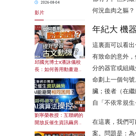
2026-08-04
何況血肉之軀？
影片
年紀大 機
這裏面可以看出
有致命的意外，
邱國光博士x潘詠儀校
分的器官或組織
長：如何善用動畫遊戲
提升學習古文動機？
命劃上一個句號
臟；後者（在繼
自「不依常規生
劉寧榮教授：互聯網的
在這裏，我們可
開放反催生資訊繭房，
AI能避開相同困局？如
案。問題是：為