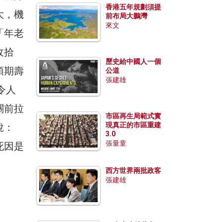
香港五年規劃須提
大，機
前布局大鵬灣
來文
「年老
收拾
歷史給中國人一個
預期壽
公道
張建雄
令人
關前拉
市區再生局範式實
現真正的市區重建
說：
3.0
張量童
死因是
西方世界兩批政客
張建雄