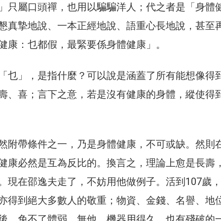
」只屬口頭禪，也用以騙騙洋人；代之者是「身體
懇真摯地說、一本正經地說、語重心長地說，甚至
健康：乜都假，最緊要係身體健康」。
「乜」，是指什麼？可以說是涵蓋了所有能想像得
壽、喜；言下之意，若是沒有健康的身體，縱使得
然附帶條件之一，乃是身體健康，不可或缺。然則
健康必然是互為反比的。換言之，理論上愈是長壽
。現在邵逸夫走了，不妨用他做例子。活到107歲
亦得到絕大多數人的敬重；物資、金錢、名譽、地
後，免不了體弱。無他，機器用得久，也有殘破的