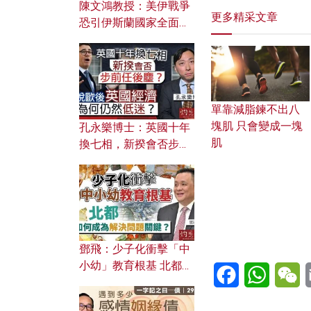
陳文鴻教授：美伊戰爭
更多精采文章
恐引伊斯蘭國家全面反
撲？ 俄羅斯欲聯合伊朗
對付北約美國？
單靠減脂鍊不出八
塊肌 只會變成一塊
孔永樂博士：英國十年
肌
換七相，新揆會否步前
任後塵？脫歐後英國經
濟為何仍然低迷？
鄧飛：少子化衝擊「中
小幼」教育根基 北都如
Facebook
WhatsA
W
何成為解決問題關鍵？