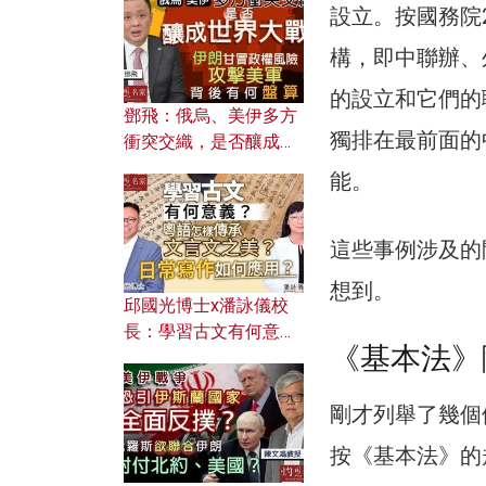
何避免遭AI演算法操
設立。按國務院
控？
構，即中聯辦、
的設立和它們的
鄧飛：俄烏、美伊多方
獨排在最前面的
衝突交織，是否釀成世
界大戰？ 伊朗甘冒政權
能。
風險攻擊美軍，背後有
何盤算？
這些事例涉及的
想到。
邱國光博士x潘詠儀校
長：學習古文有何意
《基本法》
義？ 粵語怎樣傳承文言
文之美？ 日常寫作如何
應用？
剛才列舉了幾個
按《基本法》的