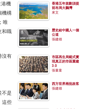
駐港機
香港五年規劃須提
前布局大鵬灣
個機構
來文
；唯
歷史給中國人一個
立和職
公道
張建雄
時沒有
市區再生局範式實
現真正的市區重建
3.0
張量童
西方世界兩批政客
張建雄
並不是
。這些