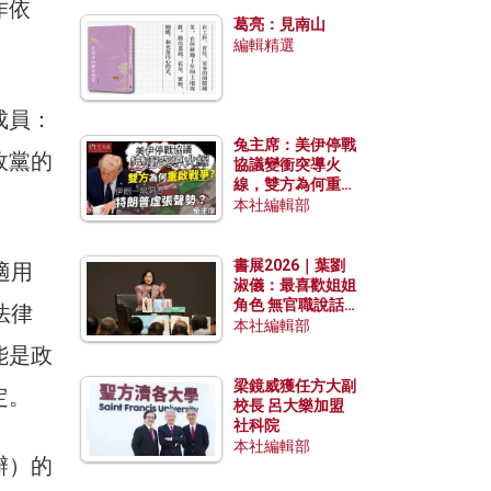
發揮穩定效用？
作依
葛亮：見南山
編輯精選
成員：
兔主席：美伊停戰
政黨的
協議變衝突導火
線，雙方為何重啟
。
戰爭？伊朗一早洞
本社編輯部
悉特朗普虛張聲
勢？
書展2026｜葉劉
適用
淑儀：最喜歡姐姐
角色 無官職說話
法律
包袱少
本社編輯部
能是政
梁鏡威獲任方大副
定。
校長 呂大樂加盟
社科院
本社編輯部
辦）的