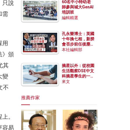
，只說
60名中小特幼老
師參與城大GenAI
培訓班
和需
編輯精選
孔永樂博士：英國
十年換七相，新揆
採用
會否步前任後塵？
脫歐後英國經濟為
本社編輯部
法》頒
何仍然低迷？
尤其
摘星以外：從校園
生活觀察DSE中文
大變
科摘星學生的一點
特質
來文
文不
推薦作家
程上。
更容易