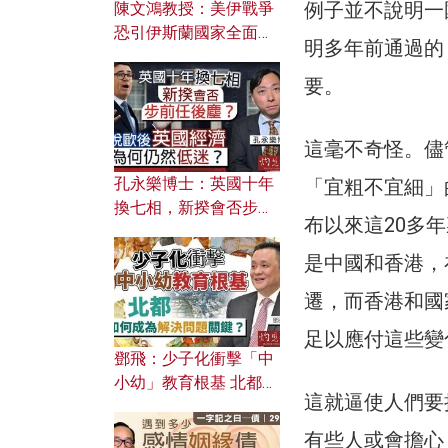
例子並不說明一
陳文鴻教授：美伊戰爭
恐引伊斯蘭國家全面反
明多年前通過的
撲？ 俄羅斯欲聯合伊朗
對付北約美國？
要。
這毫不奇怪。儘
孔永樂博士：英國十年
「宜粗不宜細」
換七相，新揆會否步前
布以來這20多
任後塵？脫歐後英國經
濟為何仍然低迷？
是中國和香港，
遷，而香港和國
足以應付這些變
鄧飛：少子化衝擊「中
小幼」教育根基 北都如
這就逼使人們要
何成為解決問題關鍵？
有些人或會擔心