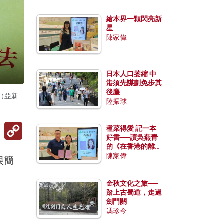
繪本界一顆閃亮新
星
陳家偉
日本人口萎縮 中
港須先謀劃免步其
後塵
（亞新
陸振球
Copy
種菜得愛 記一本
Link
好書──讀吳燕青
的《在香港的離島
種菜》
陳家偉
很簡
金秋文化之旅──
踏上古蜀道，走過
劍門關
馮珍今