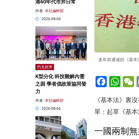
港60年代市井日常
作者:
本社編輯部
2026-08-06
多年前通過的《基本
灼見經濟
K型分化 科技難解內需
Facebook
WhatsA
W
之困 學者倡政策協同發
力
《基本法》裏沒
作者:
本社編輯部
2026-08-06
單：起草《基本
一國兩制無