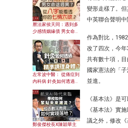
變形走樣了。但
中英聯合聲明中
曆法家侯天同：遇到多
少感情姻緣債 男女命途
作為對比，198
迥異？ 從八字能看透你
的七情六欲？
改了四次，今年
共有數十項，目
國家憲法的「子
左常波中醫： 從痛症到
並進。
內科病 針灸如何透過解
筋結 精準調理身體？
《基本法》是可
《基本法》實施
議之外，修改《
鄭俊傑校長X陳穎華主