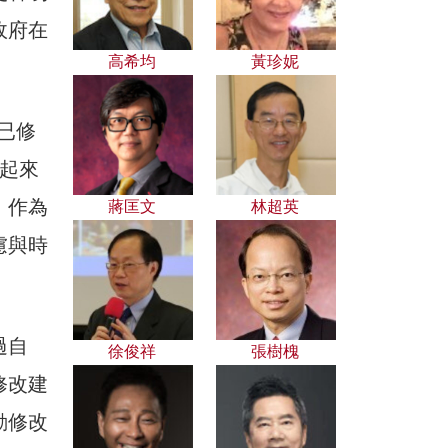
政府在
高希均
黃珍妮
來已修
起來
》作為
蔣匡文
林超英
慮與時
過自
徐俊祥
張樹槐
修改建
動修改