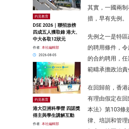
其實，一國兩制
灼見教育
措，早有先例。
DSE 2026｜聯招放榜
四成五人獲取錄 港大、
先例之一是特區
中大各取12狀元
的聘用條件，令
作者:
本社編輯部
2026-08-05
的合約聘用，任
範疇承擔政治責
在回歸前，香港
有理由假定在回
灼見教育
港大亞洲科學營 四諾獎
本法》第103
得主與學生講解互動
律、培訓和管理
作者:
本社編輯部