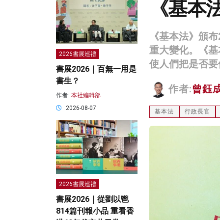
《基本
《基本法》頒布
重大變化。《基
2026書展巡禮
使人們把是否要
書展2026｜百無一用是
書生？
作者:
曾鈺
作者:
本社編輯部
2026-08-07
基本法
行政長官
2026書展巡禮
書展2026｜從劉以鬯
814篇刊報小品 重看香