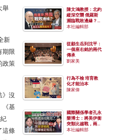
大舉
陳文鴻教授：北約
縱深空襲 俄羅斯
瀕臨戰敗邊緣？中
國零部件能左右戰
本社編輯部
局走向？
全新
從顧生岳到沈平：
一個座右銘的兩代
有期限
傳承
劉家美
的政策
行為不檢 培育教
化才能治本
陳家偉
法》沒
。《基
國際關係學者孔永
、紀
樂博士：將美伊衝
突類比越戰，兩者
了這條
有何異同？中國崛
本社編輯部
起能否為全球格局