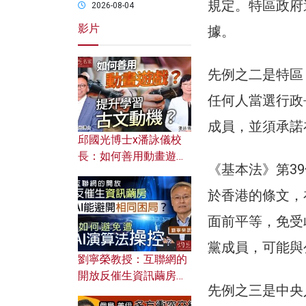
規定。特區政府
2026-08-04
影片
據。
先例之二是特區
任何人當選行政
成員，並須承諾
邱國光博士x潘詠儀校
長：如何善用動畫遊戲
《基本法》第3
提升學習古文動機？
於香港的條文，
面前平等，免受
黨成員，可能與
劉寧榮教授：互聯網的
開放反催生資訊繭房，
先例之三是中央
AI能避開相同困局？如