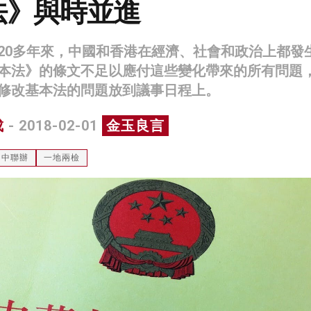
法》與時並進
20多年來，中國和香港在經濟、社會和政治上都發
本法》的條文不足以應付這些變化帶來的所有問題
修改基本法的問題放到議事日程上。
成
- 2018-02-01
金玉良言
中聯辦
一地兩檢