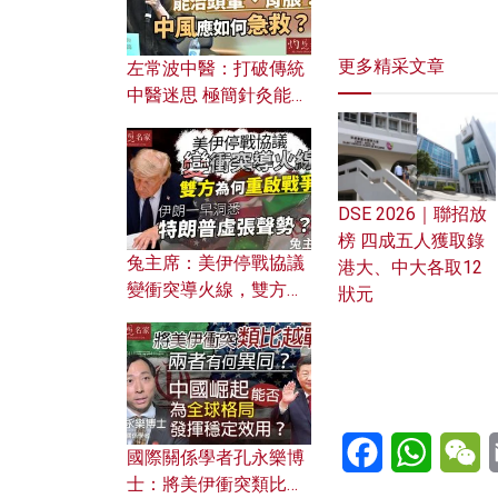
更多精采文章
左常波中醫：打破傳統
中醫迷思 極簡針灸能治
頭暈、胃脹？中風應如
何急救？
DSE 2026｜聯招放
榜 四成五人獲取錄
兔主席：美伊停戰協議
港大、中大各取12
變衝突導火線，雙方為
狀元
何重啟戰爭？伊朗一早
洞悉特朗普虛張聲勢？
Facebook
WhatsA
W
國際關係學者孔永樂博
士：將美伊衝突類比越