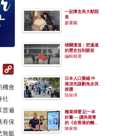
一起懷念吳大猷院
長
廖書蘭
雄關漫道：把遙遠
的歷史拉到眼前
編輯精選
Copy
Link
日本人口萎縮 中
港須先謀劃免步其
的機會
後塵
陸振球
身社
眾普遍
種菜得愛 記一本
好書──讀吳燕青
就有保
的《在香港的離島
種菜》
陳家偉
愁無飯