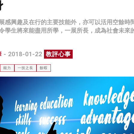
身
展感興趣及在行的主要技能外，亦可以活用空餘時
令學生將來能盡用所學，一展所長，成為社會未來
華
- 2018-01-22
教評心事
能力
一技之長
餘暇