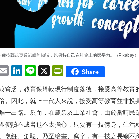
種技藝或專業範疇的知識，以保持自己在社會上的競爭力。（Pixabay）
pp
eChat
Email
LinkedIn
Line
X
PrintFriendly
Share
較貧乏，教育保障較現行制度落後，接受高等教育
倍。因此，就上一代人來說，接受高等教育並非投
唯一出路。反而，在農業及工業社會，由於當時民
即便讀不成書也不太擔心，只要有一技傍身，生活
、烹飪、駕駛、乃至繪畫、寫字，有一技之長總不