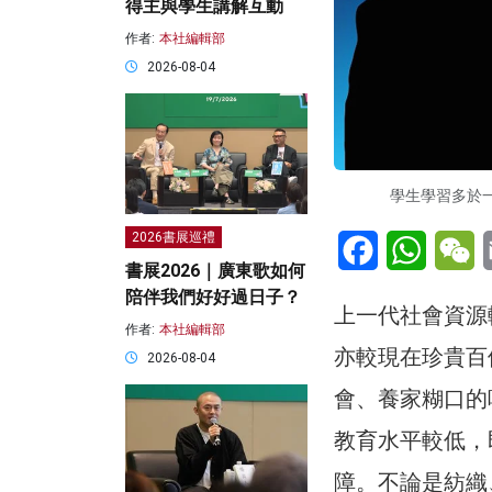
得主與學生講解互動
作者:
本社編輯部
2026-08-04
學生學習多於一
Facebook
WhatsA
W
2026書展巡禮
書展2026｜廣東歌如何
陪伴我們好好過日子？
上一代社會資源
作者:
本社編輯部
亦較現在珍貴百
2026-08-04
會、養家糊口的
教育水平較低，
障。不論是紡織