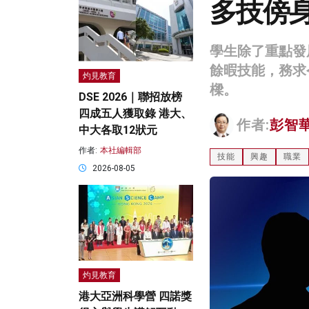
多技傍
學生除了重點發
餘暇技能，務求
灼見教育
樑。
DSE 2026｜聯招放榜
四成五人獲取錄 港大、
作者:
彭智
中大各取12狀元
作者:
本社編輯部
技能
興趣
職業
2026-08-05
灼見教育
港大亞洲科學營 四諾獎