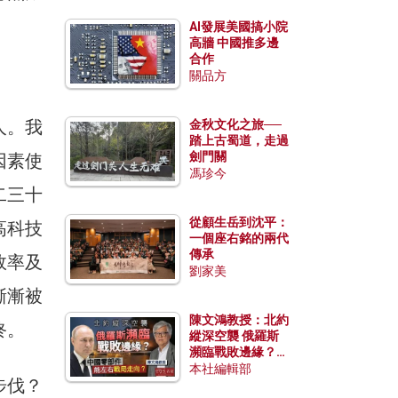
AI發展美國搞小院
高牆 中國推多邊
合作
關品方
人。我
金秋文化之旅──
踏上古蜀道，走過
劍門關
因素使
馮珍今
二三十
從顧生岳到沈平：
高科技
一個座右銘的兩代
傳承
效率及
劉家美
漸漸被
陳文鴻教授：北約
終。
縱深空襲 俄羅斯
瀕臨戰敗邊緣？中
國零部件能左右戰
本社編輯部
步伐？
局走向？