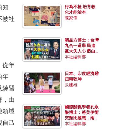
的知
行為不檢 培育教
化才能治本
不被社
陳家偉
關品方博士：台灣
九合一選舉 民進
黨大失人心 藍白
合作有望拿下七成
本社編輯部
以上縣市？
，從年
日本、印度經濟難
的年
扭轉乾坤
張建雄
及練習
弊，由
國際關係學者孔永
他領域
樂博士：將美伊衝
突類比越戰，兩者
現自己
有何異同？中國崛
本社編輯部
起能否為全球格局
發揮穩定效用？