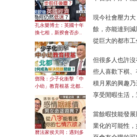
現今社會壓力大
孔永樂博士：英國十年
餘，亦能達到減
換七相，新揆會否步前
從巨大的都市工
任後塵？脫歐後英國經
濟為何仍然低迷？
但很多人也許沒
些人喜歡下棋、
鄧飛：少子化衝擊「中
積月累的興趣乃
小幼」教育根基 北都如
何成為解決問題關鍵？
享受閒暇生活，
當餘暇技能發展
業化的可能性，
曆法家侯天同：遇到多