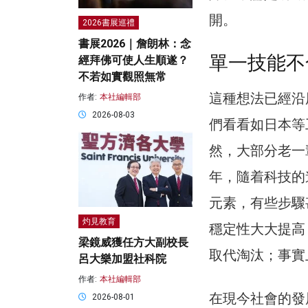
開。
2026書展巡禮
書展2026｜詹朗林：念
單一技能不
經拜佛可使人生順遂？
不若如實觀照無常
這種想法已經沿
作者:
本社編輯部
2026-08-03
們看看如日本等
然，大部分老一
年，隨着科技的
元素，有些步驟
灼見教育
穩定性大大提高
梁鏡威獲任方大副校長
取代淘汰；事實
呂大樂加盟社科院
作者:
本社編輯部
在現今社會的發
2026-08-01