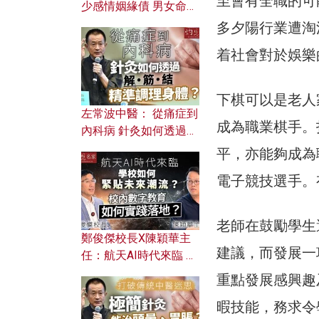
至會有全職的可
少感情姻緣債 男女命途
迥異？ 從八字能看透你
多夕陽行業遭淘
的七情六欲？
着社會對於娛樂
下棋可以是老人
左常波中醫： 從痛症到
成為職業棋手。
內科病 針灸如何透過解
筋結 精準調理身體？
平，亦能夠成為
電子競技選手。
老師在鼓勵學生
鄭俊傑校長X陳穎華主
建議，而發展一
任：航天AI時代來臨 學
校如何緊貼未來潮流？
重點發展感興趣
校內數字教育如何實踐
暇技能，務求令
落地？