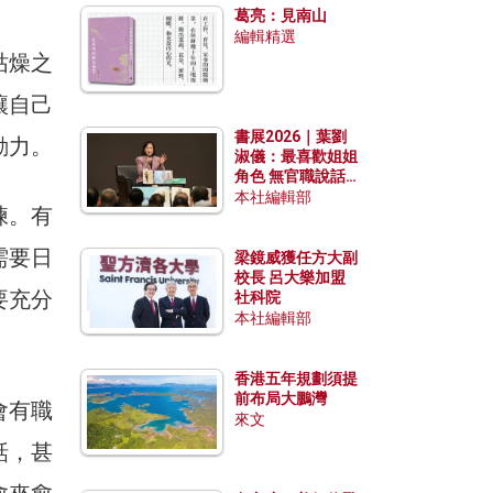
葛亮：見南山
編輯精選
枯燥之
讓自己
書展2026｜葉劉
動力。
淑儀：最喜歡姐姐
角色 無官職說話
包袱少
本社編輯部
練。有
需要日
梁鏡威獲任方大副
校長 呂大樂加盟
要充分
社科院
本社編輯部
香港五年規劃須提
前布局大鵬灣
會有職
來文
話，甚