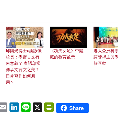
邱國光博士x潘詠儀
《功夫女足》中隱
港大亞洲科學
校長：學習古文有
藏的教育啟示
諾獎得主與
何意義？ 粵語怎樣
解互動
傳承文言文之美？
日常寫作如何應
用？
pp
eChat
Email
LinkedIn
Line
X
PrintFriendly
Share