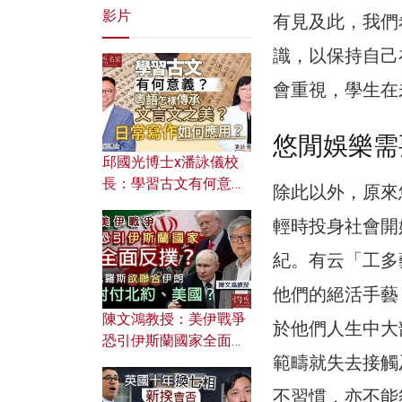
影片
有見及此，我們
識，以保持自己
會重視，學生在
悠閒娛樂需
邱國光博士x潘詠儀校
長：學習古文有何意
除此以外，原來
義？ 粵語怎樣傳承文言
輕時投身社會開
文之美？ 日常寫作如何
應用？
紀。有云「工多
他們的絕活手藝
陳文鴻教授：美伊戰爭
於他們人生中大
恐引伊斯蘭國家全面反
範疇就失去接觸
撲？ 俄羅斯欲聯合伊朗
對付北約美國？
不習慣，亦不能