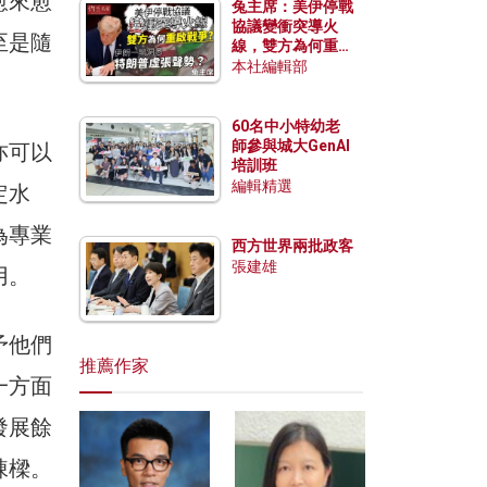
愈來愈
兔主席：美伊停戰
協議變衝突導火
至是隨
線，雙方為何重啟
戰爭？伊朗一早洞
本社編輯部
悉特朗普虛張聲
勢？
60名中小特幼老
師參與城大GenAI
亦可以
培訓班
編輯精選
定水
為專業
西方世界兩批政客
張建雄
用。
予他們
推薦作家
一方面
發展餘
棟樑。