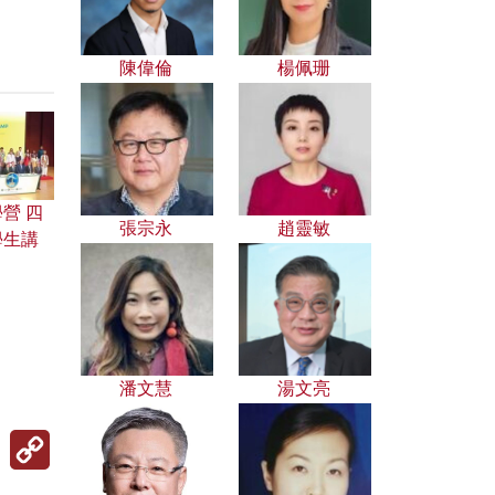
陳偉倫
楊佩珊
營 四
張宗永
趙靈敏
學生講
潘文慧
湯文亮
Copy
Link