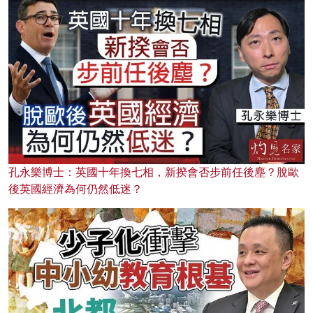
孔永樂博士：英國十年換七相，新揆會否步前任後塵？脫歐
後英國經濟為何仍然低迷？