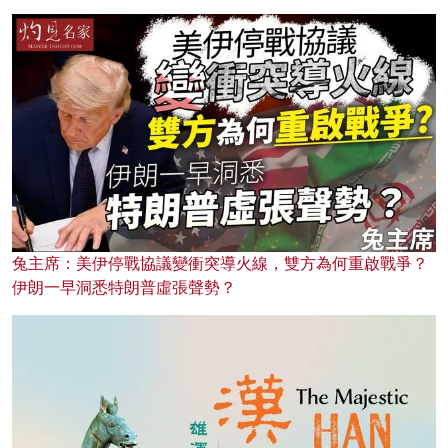
兔主席：美伊停戰協議變衝突導火線，雙方為何重啟戰爭？
伊朗一早洞悉特朗普虛張聲勢？