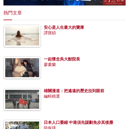
熱門文章
安心是人生最大的寶庫
譚寶碩
一起懷念吳大猷院長
廖書蘭
雄關漫道：把遙遠的歷史拉到眼前
編輯精選
日本人口萎縮 中港須先謀劃免步其後塵
陸振球