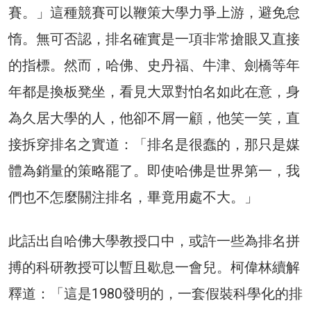
賽。」這種競賽可以鞭策大學力爭上游，避免怠
惰。無可否認，排名確實是一項非常搶眼又直接
的指標。然而，哈佛、史丹福、牛津、劍橋等年
年都是換板凳坐，看見大眾對怕名如此在意，身
為久居大學的人，他卻不屑一顧，他笑一笑，直
接拆穿排名之實道：「排名是很蠢的，那只是媒
體為銷量的策略罷了。即使哈佛是世界第一，我
們也不怎麼關注排名，畢竟用處不大。」
此話出自哈佛大學教授口中，或許一些為排名拼
搏的科研教授可以暫且歇息一會兒。柯偉林續解
釋道：「這是1980發明的，一套假裝科學化的排