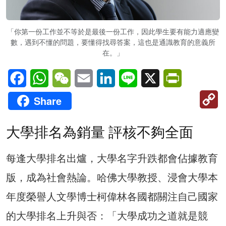
「你第一份工作並不等於是最後一份工作，因此學生要有能力適應變
數，遇到不懂的問題，要懂得找尋答案，這也是通識教育的意義所
在。」
Facebook
WhatsApp
WeChat
Email
LinkedIn
Line
X
PrintFriendl
C
Share
Li
大學排名為銷量 評核不夠全面
每逢大學排名出爐，大學名字升跌都會佔據教育
版，成為社會熱論。哈佛大學教授、浸會大學本
年度榮譽人文學博士柯偉林各國都關注自己國家
的大學排名上升與否：「大學成功之道就是競