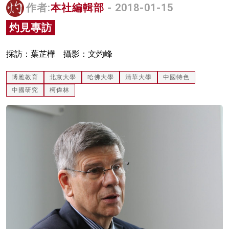
作者:
本社編輯部
- 2018-01-15
名家榜
灼見專訪
灼見活動
採訪：葉芷樺 攝影：文灼峰
關於我們
博雅教育
北京大學
哈佛大學
清華大學
中國特色
中國研究
柯偉林