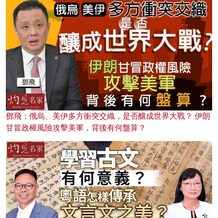
鄧飛：俄烏、美伊多方衝突交織，是否釀成世界大戰？ 伊朗
甘冒政權風險攻擊美軍，背後有何盤算？