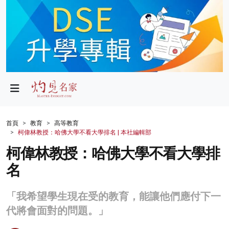
政局
教育
文化
財經
首頁
教育
高等教育
柯偉林教授：哈佛大學不看大學排名 | 本社編輯部
生活
柯偉林教授：哈佛大學不看大學排
健康
名
商業
「我希望學生現在受的教育，能讓他們應付下一
科技
代將會面對的問題。」
影片