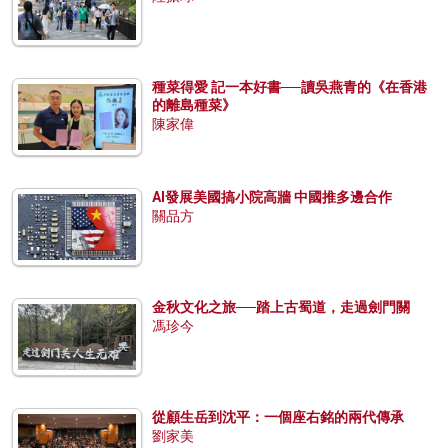
種菜得愛 記一本好書──讀吳燕青的《在香港
的離島種菜》
陳家偉
AI發展美國搞小院高牆 中國推多邊合作
關品方
金秋文化之旅──踏上古蜀道，走過劍門關
馮珍今
從顧生岳到沈平：一個座右銘的兩代傳承
劉家美