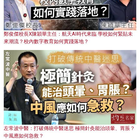
鄭俊傑校長X陳穎華主任：航天AI時代來臨 學校如何緊貼未
來潮流？校內數字教育如何實踐落地？
左常波中醫：打破傳統中醫迷思 極簡針灸能治頭暈、胃脹？
中風應如何急救？