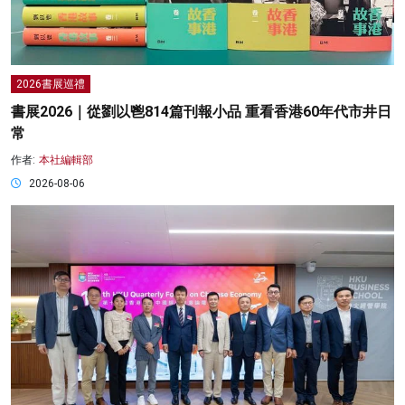
2026書展巡禮
書展2026｜從劉以鬯814篇刊報小品 重看香港60年代市井日
常
作者:
本社編輯部
2026-08-06