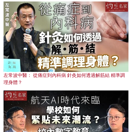
左常波中醫： 從痛症到內科病 針灸如何透過解筋結 精準調
理身體？