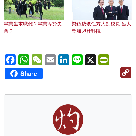
畢業生求職難？畢業等於失
梁鏡威獲任方大副校長 呂大
業？
樂加盟社科院
Facebook
WhatsApp
WeChat
Email
LinkedIn
Line
X
PrintFriendl
C
Share
Li