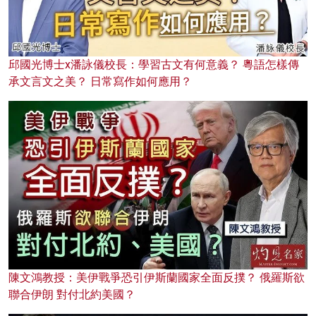
邱國光博士x潘詠儀校長：學習古文有何意義？ 粵語怎樣傳
承文言文之美？ 日常寫作如何應用？
陳文鴻教授：美伊戰爭恐引伊斯蘭國家全面反撲？ 俄羅斯欲
聯合伊朗 對付北約美國？