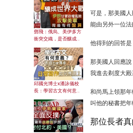
何避免遭AI演算法操
控？
可是，那美國人
能由另外一位法
鄧飛：俄烏、美伊多方
衝突交織，是否釀成世
他得到的回答是
界大戰？ 伊朗甘冒政權
風險攻擊美軍，背後有
何盤算？
那美國人回應說
我進去剃度大殿
邱國光博士x潘詠儀校
長：學習古文有何意
和尚馬上領那年
義？ 粵語怎樣傳承文言
叫他的秘書把年
文之美？ 日常寫作如何
應用？
那位長者真