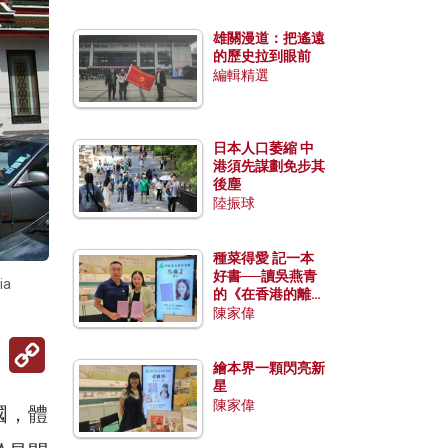
雄關漫道：把遙遠
的歷史拉到眼前
編輯精選
日本人口萎縮 中
港須先謀劃免步其
後塵
陸振球
種菜得愛 記一本
好書──讀吳燕青
a
的《在香港的離島
種菜》
陳家偉
Copy
Link
繪本界一顆閃亮新
星
陳家偉
國，體