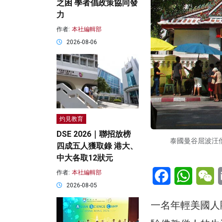
之困 學者倡政策協同發
力
作者:
本社編輯部
2026-08-06
灼見教育
DSE 2026｜聯招放榜
泰國曼谷屈波汪僧皇
四成五人獲取錄 港大、
中大各取12狀元
Facebook
WhatsA
W
作者:
本社編輯部
2026-08-05
一名年輕美國人