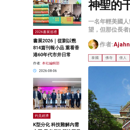
神聖的
一名年輕美國人
望，但那位長者
2026書展巡禮
書展2026｜從劉以鬯
作者:
Ajah
814篇刊報小品 重看香
港60年代市井日常
泰國
佛寺
僧人
作者:
本社編輯部
2026-08-06
灼見經濟
K型分化 科技難解內需