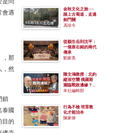
於是問
金秋文化之旅──
常會遇
踏上古蜀道，走過
劍門關
馮珍今
從顧生岳到沈平：
一個座右銘的兩代
傳承
），那
劉家美
人，然
陳文鴻教授：北約
縱深空襲 俄羅斯
瀕臨戰敗邊緣？中
國零部件能左右戰
本社編輯部
局走向？
門鎖
行為不檢 培育教
名泰國
化才能治本
陳家偉
的目的
有佛寺