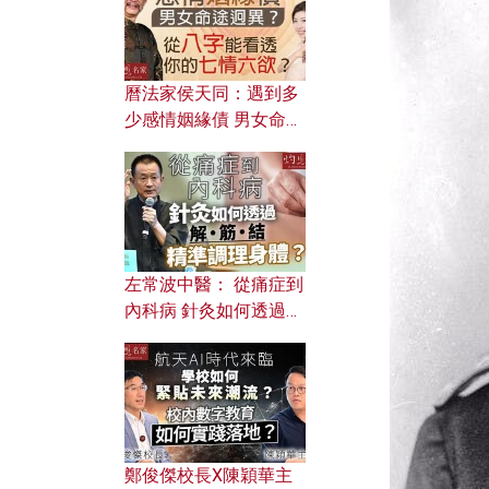
曆法家侯天同：遇到多
少感情姻緣債 男女命途
迥異？ 從八字能看透你
的七情六欲？
左常波中醫： 從痛症到
內科病 針灸如何透過解
筋結 精準調理身體？
鄭俊傑校長X陳穎華主