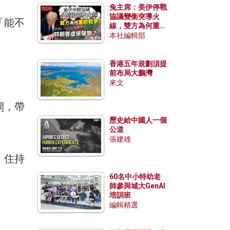
兔主席：美伊停戰
協議變衝突導火
「能不
線，雙方為何重啟
戰爭？伊朗一早洞
本社編輯部
悉特朗普虛張聲
勢？
香港五年規劃須提
前布局大鵬灣
來文
閘，帶
歷史給中國人一個
公道
張建雄
，住持
60名中小特幼老
師參與城大GenAI
培訓班
編輯精選