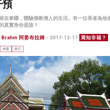
干預
留在泰國，體驗佛教僧人的生活。有一位長者為他
的真實身份是誰？
n Brahm 阿姜布拉姆
- 2017-12-17
焉知非福？
神靈
泰王