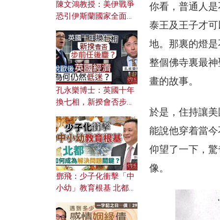
陳文鴻教授：美伊戰爭
你看，普通人是
恐引伊斯蘭國家全面反
泰王及王子才可
撲？ 俄羅斯欲聯合伊朗
對付北約美國？
地。那裏的燈是
整個佛寺裏最神
畫的故事。
孔永樂博士：英國十年
換七相，新揆會否步前
於是，住持讓美
任後塵？脫歐後英國經
濟為何仍然低迷？
能說他穿着當今
仰望了一下，驚
像。
鄧飛：少子化衝擊「中
小幼」教育根基 北都如
何成為解決問題關鍵？