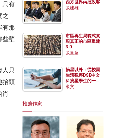
西方世界兩批政客
，只有
張建雄
度之
能有那
市區再生局範式實
那些壁
現真正的市區重建
3.0
張量童
輕人只
摘星以外：從校園
生活觀察DSE中文
他抬頭
科摘星學生的一點
特質
來文
的肖
推薦作家