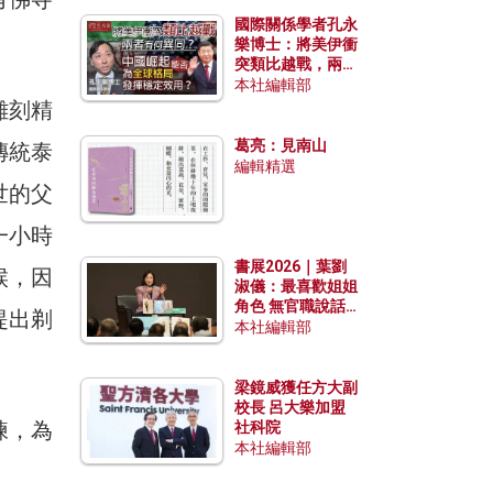
國際關係學者孔永
樂博士：將美伊衝
突類比越戰，兩者
有何異同？中國崛
本社編輯部
起能否為全球格局
雕刻精
發揮穩定效用？
葛亮：見南山
傳統泰
編輯精選
世的父
一小時
書展2026｜葉劉
候，因
淑儀：最喜歡姐姐
角色 無官職說話
提出剃
包袱少
本社編輯部
梁鏡威獲任方大副
校長 呂大樂加盟
練，為
社科院
本社編輯部