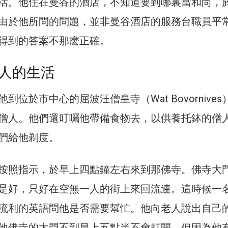
活。他住在曼谷的酒店，不知道要到哪裏當和尚，
由於他所問的問題，並非曼谷酒店的服務台職員平
得到的答案不那麽正確。
人的生活
到位於市中心的屈波汪僧皇寺（Wat Bovornives
僧人。他們還叮囑他帶備食物去，以供養托鉢的僧
們給他剃度。
按照指示，於早上四點鐘左右來到那佛寺。佛寺大
是好，只好在空無一人的街上來回流連。這時候一
流利的英語問他是否需要幫忙。他向老人說出自己
他佛寺的大門不到早上五點半不會打開，但因為他