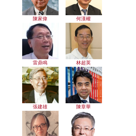
陳家偉
何漢權
雷鼎鳴
林超英
張建雄
陳章華