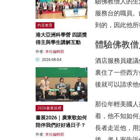
驗佛教僧人的生
服務台的職員。
到的，因此他所
灼見教育
港大亞洲科學營 四諾獎
體驗佛教僧
得主與學生講解互動
作者:
本社編輯部
酒店服務員建議他
2026-08-04
裏住了一些西方
後就可以請求他
那位年輕美國人
2026書展巡禮
着，他不知如何
書展2026｜廣東歌如何
陪伴我們好好過日子？
長者走近他，用
作者:
本社編輯部
後，老人家告訴