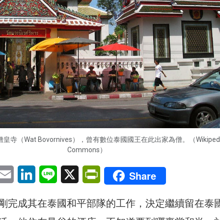
寺（Wat Bovornives），曾有數位泰國國王在此出家為僧。（Wikipedi
Commons）
pp
eChat
Email
LinkedIn
Line
X
PrintFriendly
Share
剛完成其在泰國和平部隊的工作，決定繼續留在泰