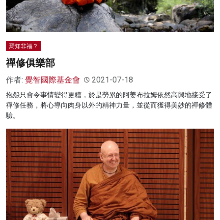
焉知非福？
禪修俱樂部
作者:
覺智國際基金會
2021-07-18
抱怨只會令事情變得更糟，於是勞累的阿姜布拉姆依然高興地接受了
禪修任務，將心導向肉身以外的精神力量，並從而獲得美妙的禪修體
驗。