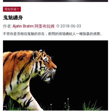
焉知非福？
鬼魅纏身
作者:
Ajahn Brahm 阿姜布拉姆
2018-06-03
不管你是否相信鬼魅的存在，夜間的墳場總給人一種陰森的感覺。