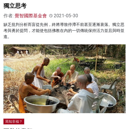
獨立思考
作者:
覺智國際基金會
2021-05-30
缺乏批判分析而盲從先例，終將導致停滯不前甚至逐漸衰落。獨立思
考與勇於提問，才能使包括佛教在內的一切傳統保持活力並且與時並
進。
焉知非福？