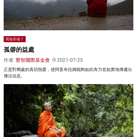
名家榜
灼見活動
關於我們
焉知非福？
孤僻的益處
作者:
覺智國際基金會
2021-07-25
正是對獨處的真切熱愛，使阿姜布拉姆能夠如此有力並如實地傳遞出
佛法信息。