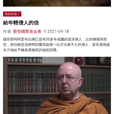
焉知非福？
給年輕僧人的信
作者:
覺智國際基金會
2021-04-18
儘管那時阿姜布拉姆已是有20多年戒臘的資深僧人，出於慷慨與慈
悲，卻仍願意花時間回覆與啟發一位才出家不久的僧人，甚至還竭盡
全力地給予極為透徹與詳細的回應。