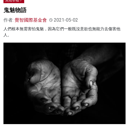
焉知非福？
鬼魅物語
作者:
覺智國際基金會
2021-05-02
人們根本無需害怕鬼魅，因為它們一般既沒意欲也無能力去傷害他
人。