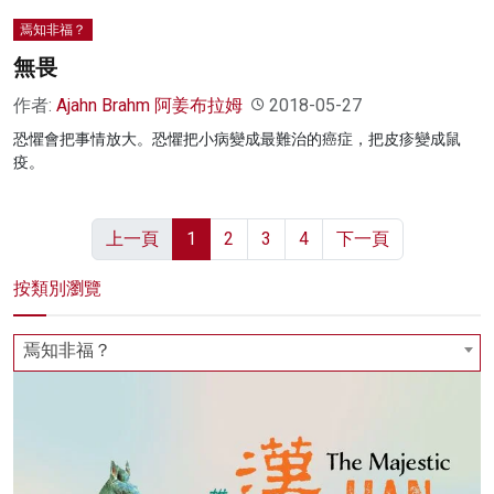
焉知非福？
無畏
作者:
Ajahn Brahm 阿姜布拉姆
2018-05-27
恐懼會把事情放大。恐懼把小病變成最難治的癌症，把皮疹變成鼠
疫。
上一頁
1
2
3
4
下一頁
按類別瀏覽
焉知非福？