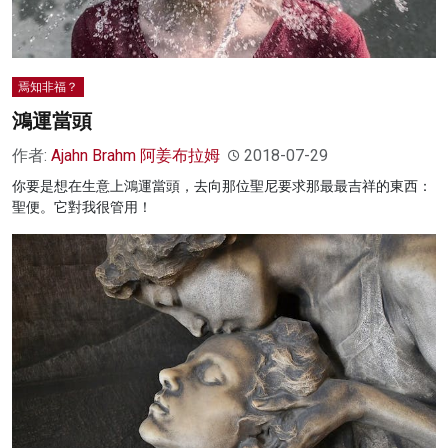
焉知非福？
鴻運當頭
作者:
Ajahn Brahm 阿姜布拉姆
2018-07-29
你要是想在生意上鴻運當頭，去向那位聖尼要求那最最吉祥的東西：
聖便。它對我很管用！