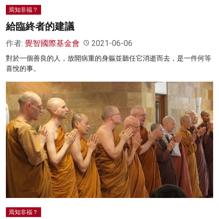
焉知非福？
給臨終者的建議
作者:
覺智國際基金會
2021-06-06
對於一個善良的人，放開病重的身軀並聽任它消逝而去，是一件何等
喜悅的事。
焉知非福？