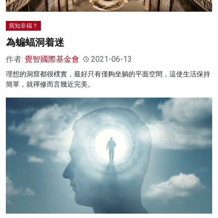
焉知非福？
為蝙蝠洞着迷
作者:
覺智國際基金會
2021-06-13
理想的洞窟都很樸實，最好只有僅夠坐躺的平面空間，這使生活保持
簡單，就禪修而言幾近完美。