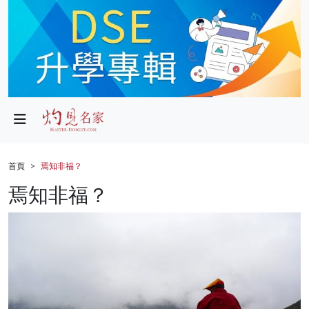
政局
教育
文化
財經
首頁
焉知非福？
生活
焉知非福？
健康
商業
科技
影片