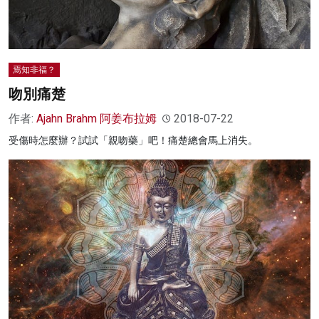
焉知非福？
吻別痛楚
作者:
Ajahn Brahm 阿姜布拉姆
2018-07-22
受傷時怎麼辦？試試「親吻藥」吧！痛楚總會馬上消失。