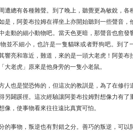
周遭總有各種雜聲。到了晚上，聽覺更為敏銳，各
如是，阿姜布拉姆在禪坐上亦開始聽到一些聲音，
中走動的細小動物吧。當天色更暗，那聲音也愈發
動物並不細小，也許是一隻貓咪或者野狗吧。到了
其響亮和靠近，難道，來的是一頭大老虎！阿姜布
「大老虎」原來是他身旁的一隻小老鼠。
方人也是蠻恐怖的，但這次的教訓是，為了在修行
得另闢蹊徑。這次經驗讓阿姜布拉姆對想像力有了
想像，使事物看來往往遠比真實可怕。
分的事物，叛逆也有對錯之分。善巧的叛逆，可以