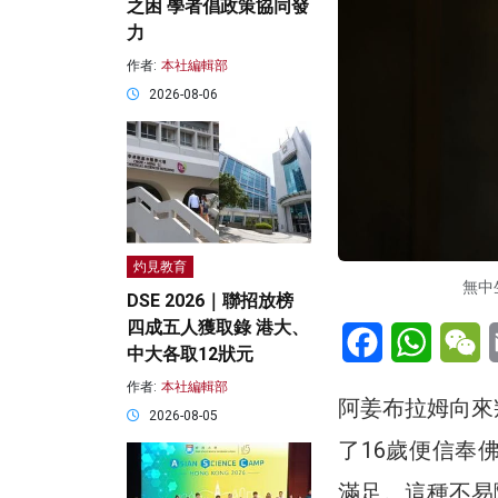
之困 學者倡政策協同發
力
作者:
本社編輯部
2026-08-06
灼見教育
無中
DSE 2026｜聯招放榜
四成五人獲取錄 港大、
Facebook
WhatsA
W
中大各取12狀元
作者:
本社編輯部
阿姜布拉姆向來
2026-08-05
了16歲便信奉
滿足。這種不易