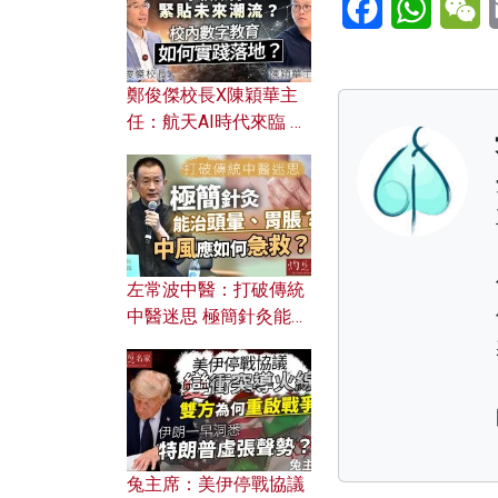
鄭俊傑校長X陳穎華主
任：航天AI時代來臨 學
校如何緊貼未來潮流？
校內數字教育如何實踐
落地？
左常波中醫：打破傳統
中醫迷思 極簡針灸能治
頭暈、胃脹？中風應如
何急救？
兔主席：美伊停戰協議