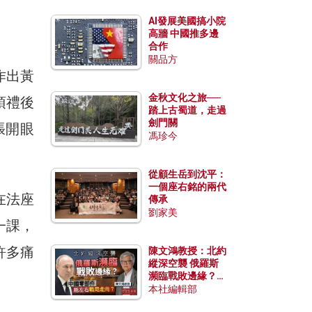
AI發展美國搞小院
高牆 中國推多邊
合作
關品方
作出黃
金秋文化之旅──
頂禮後
踏上古蜀道，走過
劍門關
張開眼
馮珍今
從顧生岳到沈平：
一個座右銘的兩代
在法座
傳承
劉家美
一課，
許多痛
陳文鴻教授：北約
縱深空襲 俄羅斯
瀕臨戰敗邊緣？中
國零部件能左右戰
本社編輯部
局走向？