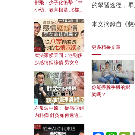
鄧飛：少子化衝擊「中
的學習途徑，畢
小幼」教育根基 北都如
何成為解決問題關鍵？
本文摘錄自《慈
更多精采文章
曆法家侯天同：遇到多
少感情姻緣債 男女命途
迥異？ 從八字能看透你
的七情六欲？
你能掙脫手機的綁
架嗎？
左常波中醫： 從痛症到
內科病 針灸如何透過解
筋結 精準調理身體？
Facebook
WhatsA
W