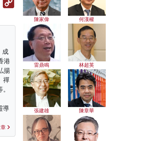
Link
陳家偉
何漢權
）成
香港
雷鼎鳴
林超英
弘揚
、禪
等。
心靈導
張建雄
陳章華
文章