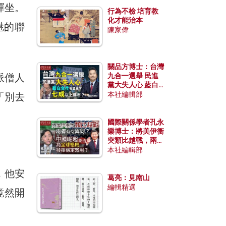
禪坐。
行為不檢 培育教
化才能治本
魅的聯
陳家偉
。
關品方博士：台灣
派僧人
九合一選舉 民進
黨大失人心 藍白
合作有望拿下七成
本社編輯部
「別去
以上縣市？
國際關係學者孔永
樂博士：將美伊衝
突類比越戰，兩者
有何異同？中國崛
本社編輯部
起能否為全球格局
發揮穩定效用？
，他安
葛亮：見南山
編輯精選
竟然開