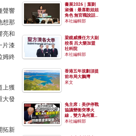
書展2026｜葉劉
種聲響
淑儀：最喜歡姐姐
角色 無官職說話
包袱少
他想那
本社編輯部
響亮和
梁鏡威獲任方大副
校長 呂大樂加盟
一片漆
社科院
本社編輯部
拉姆終
香港五年規劃須提
前布局大鵬灣
來文
道上獲
重大發
兔主席：美伊停戰
協議變衝突導火
線，雙方為何重啟
戰爭？伊朗一早洞
本社編輯部
悉特朗普虛張聲
開拓新
勢？