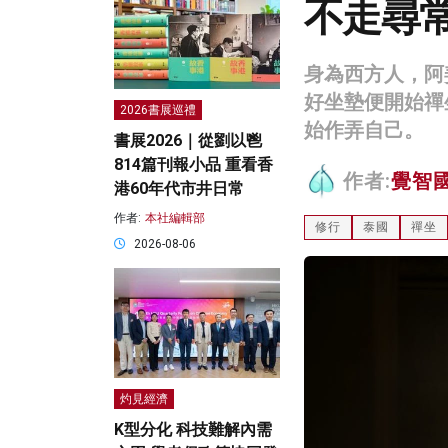
不走尋
身為西方人，阿
好坐墊便開始禪
2026書展巡禮
始作弄自己。
書展2026｜從劉以鬯
814篇刊報小品 重看香
作者:
覺智
港60年代市井日常
作者:
本社編輯部
修行
泰國
禪坐
2026-08-06
灼見經濟
K型分化 科技難解內需