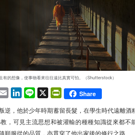
生有的想像，使事物看來往往遠比真實可怕。（Shutterstock）
pp
eChat
Email
LinkedIn
Line
X
PrintFriendly
Share
叛逆，他於少年時期蓄留長髮，在學生時代遠離酒
佛教，可見主流思想和被灌輸的種種知識從來都不
隨順服從的品質，亦貫穿了他出家後的修行之路。