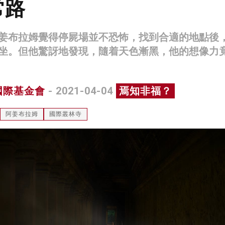
常路
姜布拉姆覺得停屍場並不恐怖，找到合適的地點後
坐。但他驚訝地發現，隨着天色漸黑，他的想像力
國際基金會
- 2021-04-04
焉知非福？
阿姜布拉姆
國際叢林寺