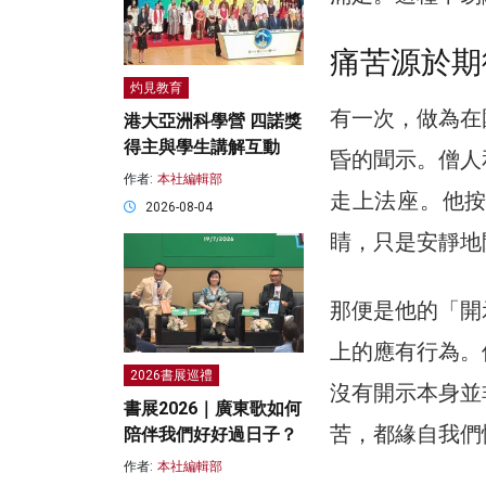
痛苦源於期
灼見教育
有一次，做為在
港大亞洲科學營 四諾獎
得主與學生講解互動
昏的聞示。僧人
作者:
本社編輯部
走上法座。他
2026-08-04
睛，只是安靜地
那便是他的「開
上的應有行為。
2026書展巡禮
沒有開示本身並
書展2026｜廣東歌如何
苦，都緣自我們
陪伴我們好好過日子？
作者:
本社編輯部