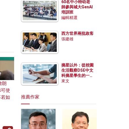
60名中小特幼老
師參與城大GenAI
培訓班
編輯精選
西方世界兩批政客
張建雄
摘星以外：從校園
生活觀察DSE中文
科摘星學生的一點
特質
來文
詹朗
佛可使
推薦作家
不若如
Copy