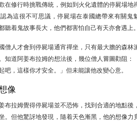
歡在修行時挑戰傳統，例如到火化遺體的停屍場地
會認為這很不可思議，停屍場在泰國總帶來有關鬼
都聽着鬼故事長大，他們都害怕自己有天亦會遇上
國僧人才會到停屍場通宵禪坐，只有最大膽的森林
。知道阿姜布拉姆的想法後，幾位僧人嘗圖勸阻：
起吧，這樣你才安全。」但未能讓他改變心意。
想像
姜布拉姆覺得停屍場並不恐怖，找到合適的地點後
坐。但他驚訝地發現，隨着天色漸黑，他的想像力