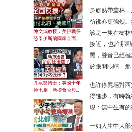
文之美？ 日常寫作如何
應用？
身處熱帶叢林，
彷彿亦更強烈。
陳文鴻教授：美伊戰爭
該是一隻在樹林
恐引伊斯蘭國家全面反
接近，也許那
撲？ 俄羅斯欲聯合伊朗
對付北約美國？
黑，聲音已經極
於張開眼睛，那
孔永樂博士：英國十年
也許停屍場對西
換七相，新揆會否步前
得進步，有時就
任後塵？脫歐後英國經
濟為何仍然低迷？
現：無中生有的
一如人生中大部