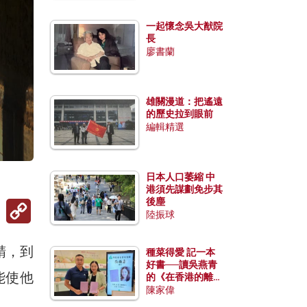
一起懷念吳大猷院
長
廖書蘭
雄關漫道：把遙遠
的歷史拉到眼前
編輯精選
日本人口萎縮 中
港須先謀劃免步其
後塵
Copy
Link
陸振球
精，到
種菜得愛 記一本
好書──讀吳燕青
能使他
的《在香港的離島
種菜》
陳家偉