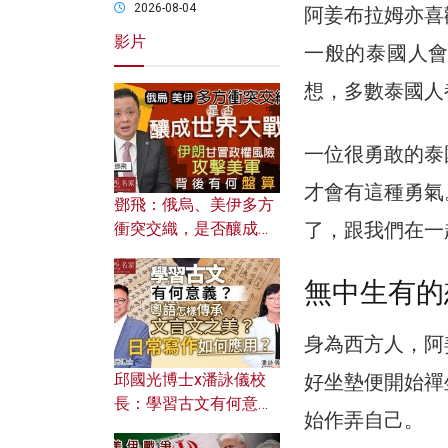
2026-08-04
阿姜布拉姆亦喜
影片
一般的泰國人
想，多數泰國人
一位很勇敢的泰
才會有這種勇氣
鄧飛：俄烏、美伊多方
了，跟我們在一
衝突交織，是否釀成世
界大戰？ 伊朗甘冒政權
風險攻擊美軍，背後有
無中生有的
何盤算？
身為西方人，阿
邱國光博士x潘詠儀校
好坐墊便開始禪
長：學習古文有何意
始作弄自己。
義？ 粵語怎樣傳承文言