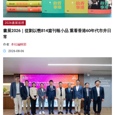
2026書展巡禮
書展2026｜從劉以鬯814篇刊報小品 重看香港60年代市井日
常
作者:
本社編輯部
2026-08-06