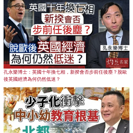
孔永樂博士：英國十年換七相，新揆會否步前任後塵？脫歐
後英國經濟為何仍然低迷？