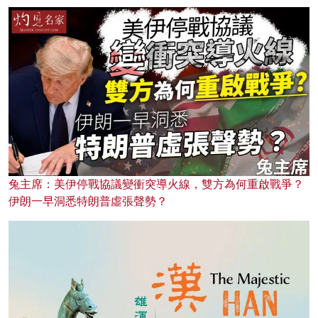
兔主席：美伊停戰協議變衝突導火線，雙方為何重啟戰爭？
伊朗一早洞悉特朗普虛張聲勢？