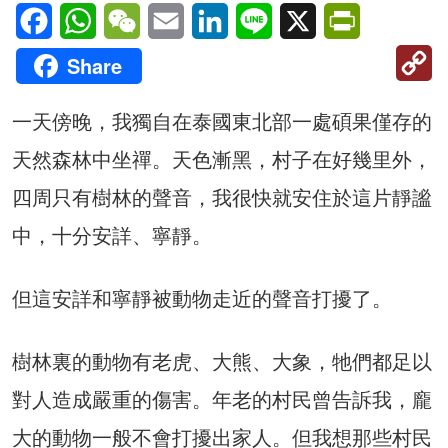
Facebook
WhatsApp
WeChat
Email
LinkedIn
Line
X
PrintFriendl
C
Share
Li
一天傍晚，我獨自在泰國東北部一處碩果僅存的
天然森林中坐禪。天色漸黑，村子在好幾里外，
四周只有樹林的聲音，我很快就安住於這片靜謐
中，十分安詳、寧靜。
但這安詳和寧靜被動物走近的聲音打擾了。
樹林裏的動物有老虎、大熊、大象，牠們都足以
對人造成嚴重的傷害。年老的村民曾告訴我，龐
大的動物一般不會打擾出家人。但我想那些村民