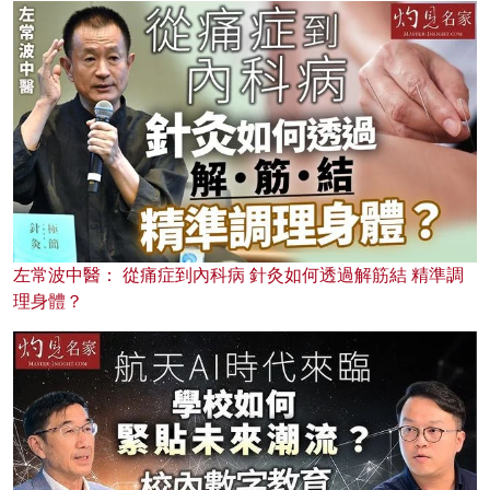
左常波中醫： 從痛症到內科病 針灸如何透過解筋結 精準調
理身體？