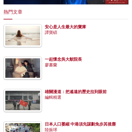
熱門文章
安心是人生最大的寶庫
譚寶碩
一起懷念吳大猷院長
廖書蘭
雄關漫道：把遙遠的歷史拉到眼前
編輯精選
日本人口萎縮 中港須先謀劃免步其後塵
陸振球