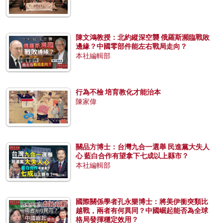
陳文鴻教授：北約縱深空襲 俄羅斯瀕臨戰敗
邊緣？中國零部件能左右戰局走向？
本社編輯部
行為不檢 培育教化才能治本
陳家偉
關品方博士：台灣九合一選舉 民進黨大失人
心 藍白合作有望拿下七成以上縣市？
本社編輯部
國際關係學者孔永樂博士：將美伊衝突類比
越戰，兩者有何異同？中國崛起能否為全球
格局發揮穩定效用？