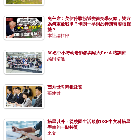
兔主席：美伊停戰協議變衝突導火線，雙方
為何重啟戰爭？伊朗一早洞悉特朗普虛張聲
勢？
本社編輯部
60名中小特幼老師參與城大GenAI培訓班
編輯精選
西方世界兩批政客
張建雄
摘星以外：從校園生活觀察DSE中文科摘星
學生的一點特質
來文