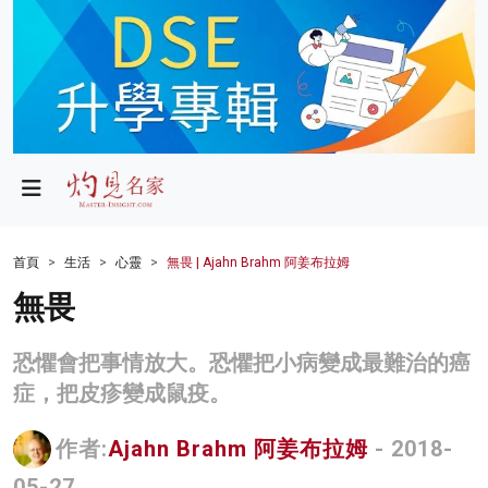
政局
教育
文化
財經
首頁
生活
心靈
無畏 | Ajahn Brahm 阿姜布拉姆
生活
無畏
健康
恐懼會把事情放大。恐懼把小病變成最難治的癌
商業
症，把皮疹變成鼠疫。
科技
作者:
Ajahn Brahm 阿姜布拉姆
- 2018-
影片
05-27