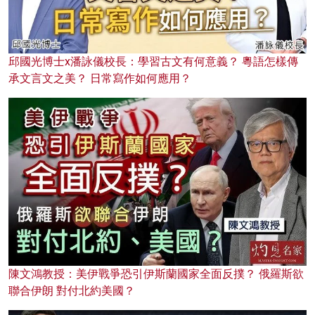
邱國光博士x潘詠儀校長：學習古文有何意義？ 粵語怎樣傳
承文言文之美？ 日常寫作如何應用？
陳文鴻教授：美伊戰爭恐引伊斯蘭國家全面反撲？ 俄羅斯欲
聯合伊朗 對付北約美國？