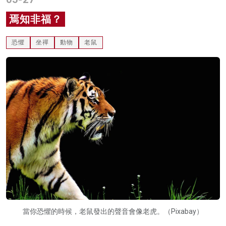
名家榜
焉知非福？
灼見活動
恐懼
坐禪
動物
老鼠
關於我們
當你恐懼的時候，老鼠發出的聲音會像老虎。（Pixabay）