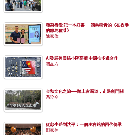
種菜得愛 記一本好書──讀吳燕青的《在香港
的離島種菜》
陳家偉
AI發展美國搞小院高牆 中國推多邊合作
關品方
金秋文化之旅──踏上古蜀道，走過劍門關
馮珍今
從顧生岳到沈平：一個座右銘的兩代傳承
劉家美