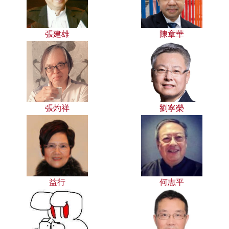
張建雄
陳章華
張灼祥
劉寧榮
益行
何志平