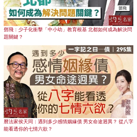
鄧飛：少子化衝擊「中小幼」教育根基 北都如何成為解決問
題關鍵？
曆法家侯天同：遇到多少感情姻緣債 男女命途迥異？ 從八字
能看透你的七情六欲？