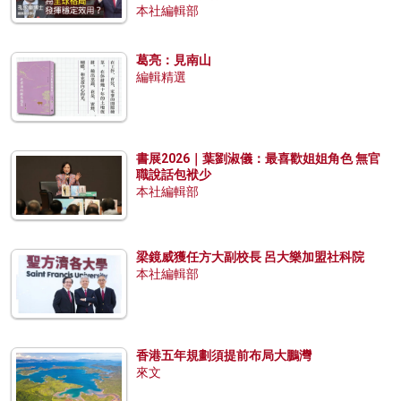
本社編輯部
葛亮：見南山
編輯精選
書展2026｜葉劉淑儀：最喜歡姐姐角色 無官
職說話包袱少
本社編輯部
梁鏡威獲任方大副校長 呂大樂加盟社科院
本社編輯部
香港五年規劃須提前布局大鵬灣
來文