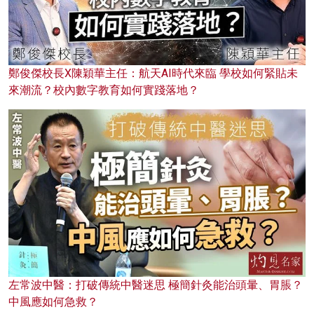
鄭俊傑校長X陳穎華主任：航天AI時代來臨 學校如何緊貼未
來潮流？校內數字教育如何實踐落地？
左常波中醫：打破傳統中醫迷思 極簡針灸能治頭暈、胃脹？
中風應如何急救？