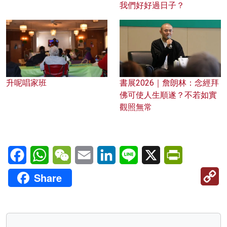
我們好好過日子？
升呢唱家班
書展2026｜詹朗林：念經拜
佛可使人生順遂？不若如實
觀照無常
Facebook
WhatsApp
WeChat
Email
LinkedIn
Line
X
PrintFriendl
C
Share
Li