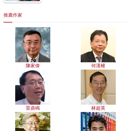
推薦作家
陳家偉
何漢權
雷鼎鳴
林超英