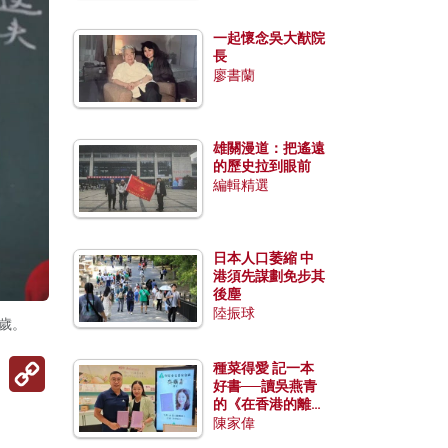
一起懷念吳大猷院
長
廖書蘭
雄關漫道：把遙遠
的歷史拉到眼前
編輯精選
日本人口萎縮 中
港須先謀劃免步其
後塵
陸振球
歲。
Copy
種菜得愛 記一本
Link
好書──讀吳燕青
的《在香港的離島
種菜》
陳家偉