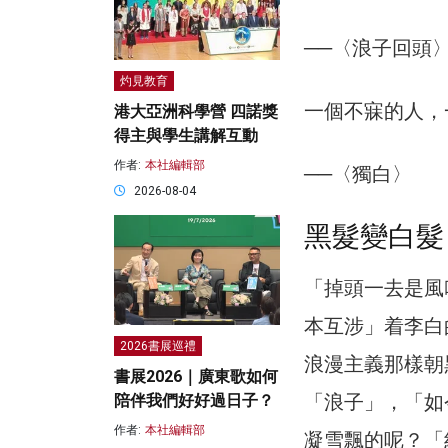
──〈浪子回頭
灼見教育
一個不寐的人，
港大亞洲科學營 四諾獎
得主與學生講解互動
作者:
本社編輯部
──〈獨白〉
2026-08-04
黑髮變白髮
「掉頭一去是風
本互涉」着李白
2026書展巡禮
浪漫主義那樣朝
書展2026｜廣東歌如何
「浪子」，「如
陪伴我們好好過日子？
作者:
本社編輯部
凝雪飄的呢？「