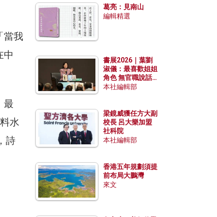
葛亮：見南山
編輯精選
「當我
在中
書展2026｜葉劉
淑儀：最喜歡姐姐
角色 無官職說話
包袱少
本社編輯部
，最
梁鏡威獲任方大副
馬料水
校長 呂大樂加盟
社科院
，詩
本社編輯部
香港五年規劃須提
前布局大鵬灣
來文