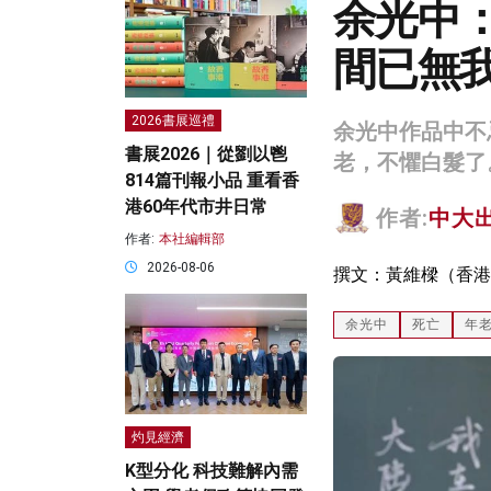
余光中
間已無
2026書展巡禮
余光中作品中不
書展2026｜從劉以鬯
老，不懼白髮了
814篇刊報小品 重看香
港60年代市井日常
作者:
中大
作者:
本社編輯部
2026-08-06
撰文：黃維樑（香港
余光中
死亡
年
灼見經濟
K型分化 科技難解內需