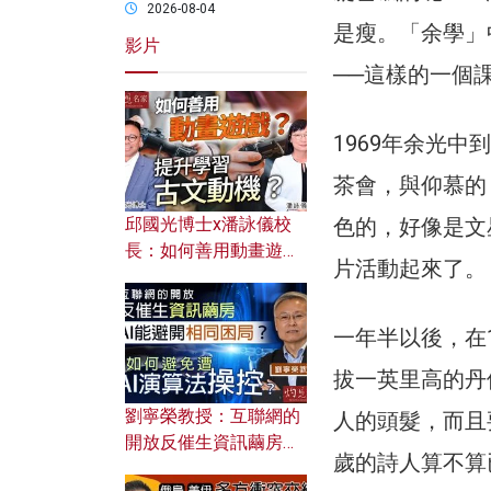
2026-08-04
是瘦。「余學」
影片
──這樣的一個
1969年余光
茶會，與仰慕的
色的，好像是文
邱國光博士x潘詠儀校
長：如何善用動畫遊戲
片活動起來了。
提升學習古文動機？
一年半以後，在1
拔一英里高的丹
劉寧榮教授：互聯網的
人的頭髮，而且
開放反催生資訊繭房，
歲的詩人算不算
AI能避開相同困局？如