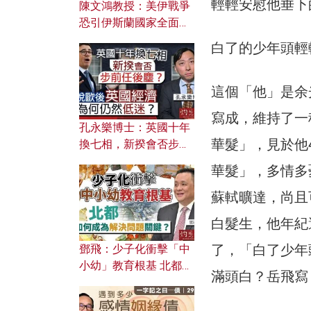
輕輕安慰他垂下
陳文鴻教授：美伊戰爭
恐引伊斯蘭國家全面反
撲？ 俄羅斯欲聯合伊朗
白了的少年頭輕
對付北約美國？
這個「他」是余
寫成，維持了一
孔永樂博士：英國十年
華髮」，見於他
換七相，新揆會否步前
任後塵？脫歐後英國經
華髮」，多情多
濟為何仍然低迷？
蘇軾曠達，尚且
白髮生，他年紀
了，「白了少年
鄧飛：少子化衝擊「中
小幼」教育根基 北都如
滿頭白？岳飛寫
何成為解決問題關鍵？