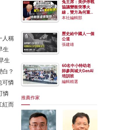
兔主席：美伊停戰
協議變衝突導火
線，雙方為何重啟
戰爭？伊朗一早洞
本社編輯部
悉特朗普虛張聲
勢？
歷史給中國人一個
一人稱
公道
張建雄
早生
早生
60名中小特幼老
變白？
師參與城大GenAI
培訓班
也可憐
編輯精選
可憐
推薦作家
江紅而