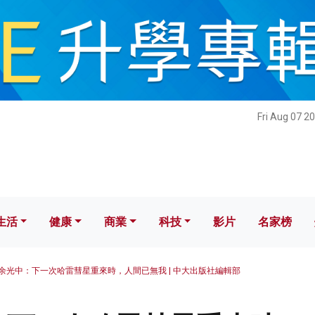
健康
商業
科技
影片
名家榜
Fri Aug 07 2
生活
健康
商業
科技
影片
名家榜
余光中：下一次哈雷彗星重來時，人間已無我 | 中大出版社編輯部