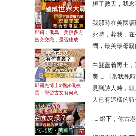
何避免遭AI演算法操
桓了數天，我念
控？
我那時在美國讀
鄧飛：俄烏、美伊多方
死時，葬我，在
衝突交織，是否釀成世
國，最美最母親
界大戰？ 伊朗甘冒政權
風險攻擊美軍，背後有
何盤算？
白髮蓋着黑土，
美……〈當我死時
邱國光博士x潘詠儀校
見到詩人時，頭
長：學習古文有何意
人已有這樣的詩
義？ 粵語怎樣傳承文言
文之美？ 日常寫作如何
應用？
……燈下，你古