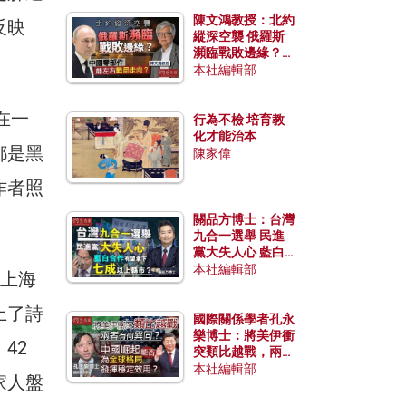
陳文鴻教授：北約
反映
縱深空襲 俄羅斯
瀕臨戰敗邊緣？中
國零部件能左右戰
本社編輯部
局走向？
在一
行為不檢 培育教
化才能治本
都是黑
陳家偉
作者照
關品方博士：台灣
九合一選舉 民進
黨大失人心 藍白
合作有望拿下七成
本社編輯部
登上海
以上縣市？
上了詩
國際關係學者孔永
樂博士：將美伊衝
42
突類比越戰，兩者
有何異同？中國崛
本社編輯部
家人盤
起能否為全球格局
發揮穩定效用？