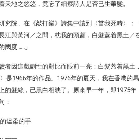
着天地之悠悠，竟忘了細察詩人是否已生華髮。
研究院。在《敲打樂》詩集中讀到〈當我死時〉：
長江與黃河／之間，枕我的頭顱，白髮蓋着黑土／
的國度……」
讀者因這戲劇性的對比而眼前一亮：白髮蓋着黑土
〉是1966年的作品。1976年的夏天，我在香港的
上的髮絲，已黑白相映了。原來早一年，即1975年
句：
老的溫柔的手