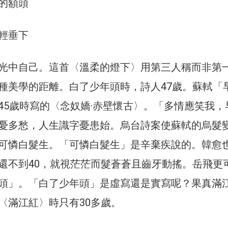
的額頭
輕垂下
光中自己。這首〈溫柔的燈下〉用第三人稱而非第
種美學的距離。白了少年頭時，詩人47歲。蘇軾「
45歲時寫的〈念奴嬌·赤壁懷古〉。「多情應笑我，
憂多愁，人生識字憂患始。烏台詩案使蘇軾的烏髮
可憐白髮生。「可憐白髮生」是辛棄疾說的。韓愈
還不到40，就視茫茫而髮蒼蒼且齒牙動搖。岳飛更
頭」。「白了少年頭」是虛寫還是實寫呢？果真滿
〈滿江紅〉時只有30多歲。