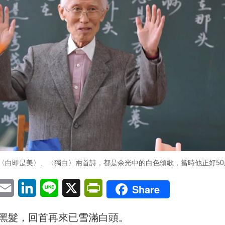
寫〈白即是美〉、〈獨白〉兩首詩，都是余光中的白色頌歌，當時他正好50
pp
eChat
Email
LinkedIn
Line
X
PrintFriendly
Share
黑髮，回首再來已雪滿白頭。