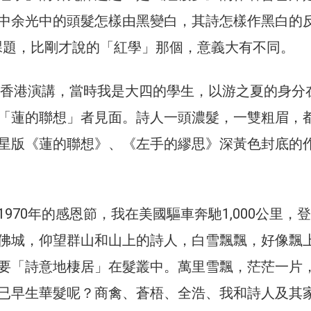
中余光中的頭髮怎樣由黑變白，其詩怎樣作黑白的
課題，比剛才說的「紅學」那個，意義大有不同。
中到香港演講，當時我是大四的學生，以游之夏的身分
「蓮的聯想」者見面。詩人一頭濃髮，一雙粗眉，
星版《蓮的聯想》、《左手的繆思》深黃色封底的
970年的感恩節，我在美國驅車奔馳1,000公里，
佛城，仰望群山和山上的詩人，白雪飄飄，好像飄
要「詩意地棲居」在髮叢中。萬里雪飄，茫茫一片，
已早生華髮呢？商禽、蒼梧、全浩、我和詩人及其