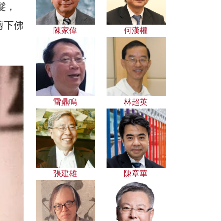
髮，
剪下佛
陳家偉
何漢權
雷鼎鳴
林超英
張建雄
陳章華