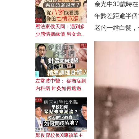
余光中30歲時
年齡差距逾半個
曆法家侯天同：遇到多
老的一綹白髮，
少感情姻緣債 男女命途
迥異？ 從八字能看透你
的七情六欲？
左常波中醫： 從痛症到
內科病 針灸如何透過解
筋結 精準調理身體？
鄭俊傑校長X陳穎華主