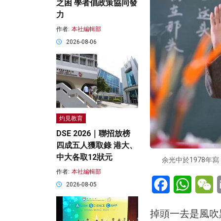
之困 學者倡政策協同發
力
作者:
本社編輯部
2026-08-06
灼見教育
DSE 2026｜聯招放榜
四成五人獲取錄 港大、
中大各取12狀元
余光中於1978年
作者:
本社編輯部
Facebook
WhatsA
W
2026-08-05
掉頭一去是風吹