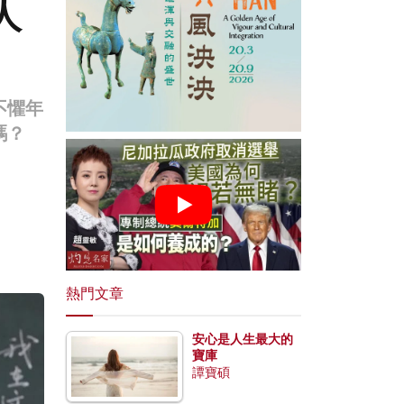
人
不懼年
嗎？
熱門文章
安心是人生最大的
寶庫
譚寶碩