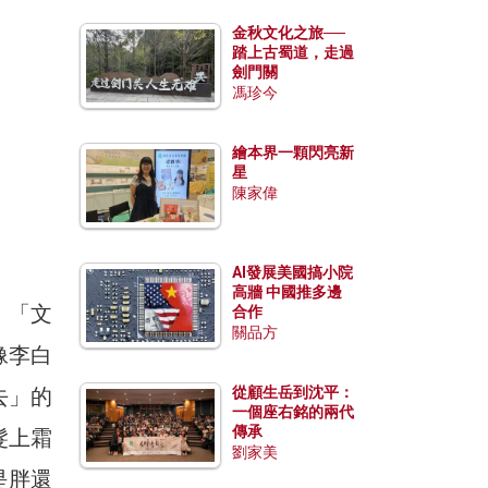
金秋文化之旅──
踏上古蜀道，走過
劍門關
馮珍今
繪本界一顆閃亮新
星
陳家偉
AI發展美國搞小院
高牆 中國推多邊
、「文
合作
關品方
像李白
去」的
從顧生岳到沈平：
一個座右銘的兩代
傳承
髮上霜
劉家美
是胖還