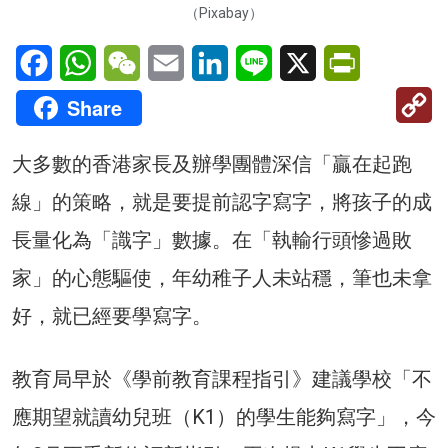
（Pixabay）
Facebook
WhatsApp
WeChat
Email
LinkedIn
Line
X
PrintFriendl
C
Share
Li
大多數的香港家長及辦學團體深信「贏在起跑
線」的策略，就是要提前認字寫字，將孩子的成
長量化為「識字」數據。在「執輸行頭慘過敗
家」的心態驅使，年幼稚子人未站穩，筆也未拿
好，就已經要學寫字。
教育局早於《學前教育課程指引》建議學校「不
應期望就讀幼兒班（K1）的學生能夠寫字」，今