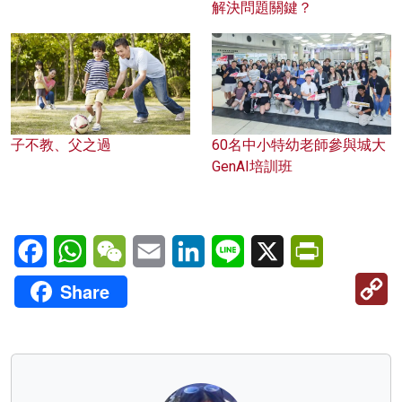
解決問題關鍵？
子不教、父之過
60名中小特幼老師參與城大
GenAI培訓班
Facebook
WhatsApp
WeChat
Email
LinkedIn
Line
X
PrintFriendl
C
Share
Li