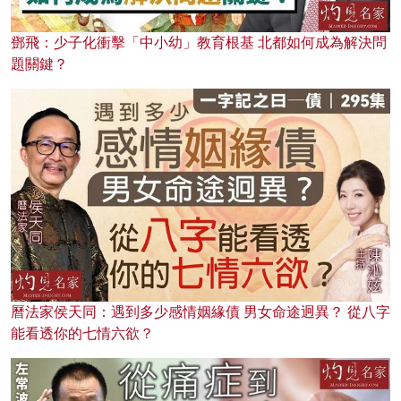
鄧飛：少子化衝擊「中小幼」教育根基 北都如何成為解決問
題關鍵？
曆法家侯天同：遇到多少感情姻緣債 男女命途迥異？ 從八字
能看透你的七情六欲？