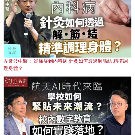
左常波中醫： 從痛症到內科病 針灸如何透過解筋結 精準調
理身體？