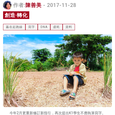
作者:
陳善美
- 2017-11-28
名家榜
創造·轉化
灼見活動
贏在起跑線
寫字
DNA
虛耗
資料
關於我們
今年2月更重新修訂新指引，再次提出K1學生不應執筆寫字。