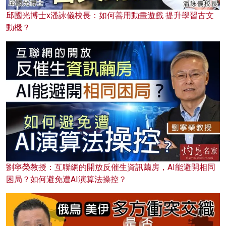
邱國光博士x潘詠儀校長：如何善用動畫遊戲 提升學習古文
動機？
劉寧榮教授：互聯網的開放反催生資訊繭房，AI能避開相同
困局？如何避免遭AI演算法操控？