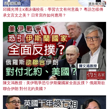
邱國光博士x潘詠儀校長：學習古文有何意義？ 粵語怎樣傳
承文言文之美？ 日常寫作如何應用？
陳文鴻教授：美伊戰爭恐引伊斯蘭國家全面反撲？ 俄羅斯欲
聯合伊朗 對付北約美國？