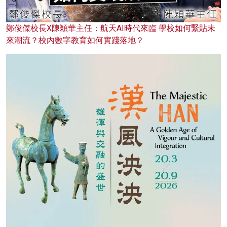
鄭俊傑校長X陳穎華主任：航天AI時代來臨 學校如何緊貼未
來潮流？校內數字教育如何實踐落地？