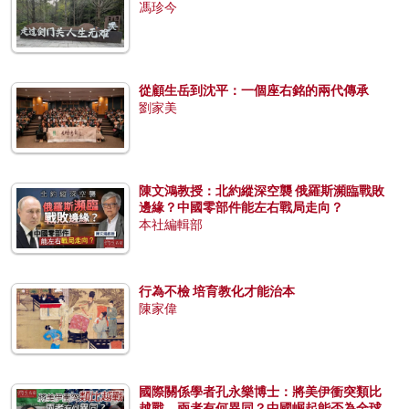
馮珍今
從顧生岳到沈平：一個座右銘的兩代傳承
劉家美
陳文鴻教授：北約縱深空襲 俄羅斯瀕臨戰敗
邊緣？中國零部件能左右戰局走向？
本社編輯部
行為不檢 培育教化才能治本
陳家偉
國際關係學者孔永樂博士：將美伊衝突類比
越戰，兩者有何異同？中國崛起能否為全球