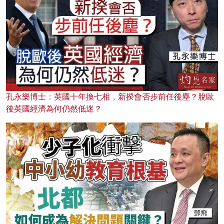
孔永樂博士：英國十年換七相，新揆會否步前任後塵？脫歐
後英國經濟為何仍然低迷？