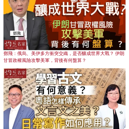
鄧飛：俄烏、美伊多方衝突交織，是否釀成世界大戰？ 伊朗
甘冒政權風險攻擊美軍，背後有何盤算？