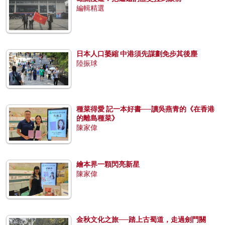
編輯精選
日本人口萎縮 中港須先謀劃免步其後塵
陸振球
種菜得愛 記一本好書──讀吳燕青的《在香港
的離島種菜》
陳家偉
繪本界一顆閃亮新星
陳家偉
金秋文化之旅──踏上古蜀道，走過劍門關