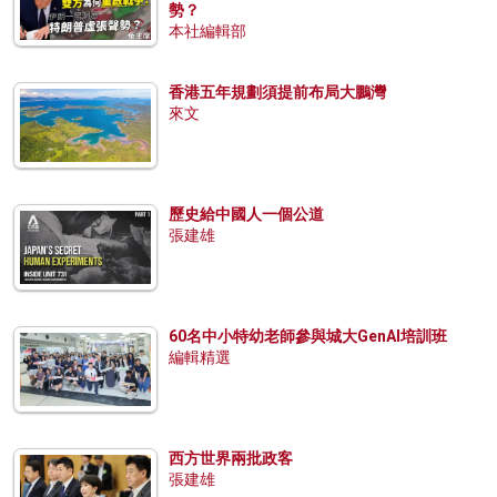
勢？
本社編輯部
香港五年規劃須提前布局大鵬灣
來文
歷史給中國人一個公道
張建雄
60名中小特幼老師參與城大GenAI培訓班
編輯精選
西方世界兩批政客
張建雄