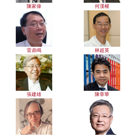
陳家偉
何漢權
雷鼎鳴
林超英
張建雄
陳章華