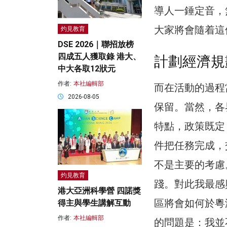
導人一錘定音，
大家將會隨着這
灼見教育
DSE 2026｜聯招放榜
四成五人獲取錄 港大、
計劃經濟規
中大各取12狀元
作者:
本社編輯部
而在活動的過程
2026-08-05
保留。當然，各
特點，政策既定
件把任務完成，
不是主要的考慮
灼見教育
踐。對此我最感
港大亞洲科學營 四諾獎
區將會如何於粵
得主與學生講解互動
作者:
本社編輯部
的問題是：我並