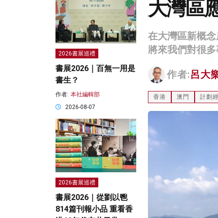
大灣區
在大灣區新概念
將來我們對很多
2026書展巡禮
書展2026｜百無一用是
作者:
呂大
書生？
作者:
本社編輯部
香港
澳門
計劃
2026-08-07
2026書展巡禮
書展2026｜從劉以鬯
814篇刊報小品 重看香