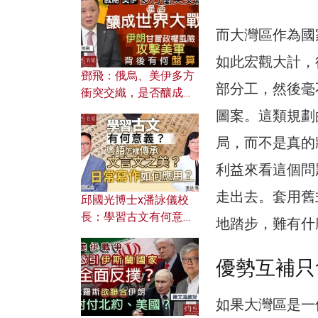
何避免遭AI演算法操
控？
而大灣區作為國
如此宏觀大計，
鄧飛：俄烏、美伊多方
部分工，然後毫
衝突交織，是否釀成世
界大戰？ 伊朗甘冒政權
圖案。這類規劃
風險攻擊美軍，背後有
局，而不是真的
何盤算？
利益來看這個問
走出去。套用舊
邱國光博士x潘詠儀校
長：學習古文有何意
地踏步，難有什
義？ 粵語怎樣傳承文言
文之美？ 日常寫作如何
優勢互補只
應用？
如果大灣區是一