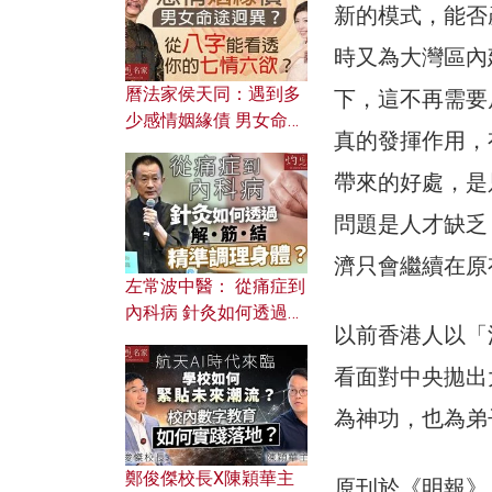
新的模式，能否
時又為大灣區內
曆法家侯天同：遇到多
下，這不再需要
少感情姻緣債 男女命途
真的發揮作用，
迥異？ 從八字能看透你
的七情六欲？
帶來的好處，是
問題是人才缺乏
濟只會繼續在原
左常波中醫： 從痛症到
內科病 針灸如何透過解
以前香港人以「
筋結 精準調理身體？
看面對中央拋出
為神功，也為弟
鄭俊傑校長X陳穎華主
原刊於《明報》