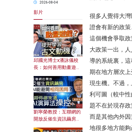
2026-08-04
影片
很多人覺得大灣
證會有新的政策
這個機會爭取政
大政策一出，人
導的系統裏，這
邱國光博士x潘詠儀校
長：如何善用動畫遊戲
期在地方層次上
提升學習古文動機？
現生機。不過，
利可圖（較中性
題不在於現存政
劉寧榮教授：互聯網的
而是其他內外因
開放反催生資訊繭房，
AI能避開相同困局？如
地很多地方能夠