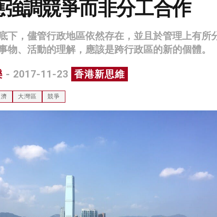
應強調競爭而非分工合作
底下，儘管行政地區依然存在，並且於管理上有所
事物、活動的理解，應該是跨行政區的新的個體。
樂
- 2017-11-23
香港新思維
經濟
大灣區
競爭