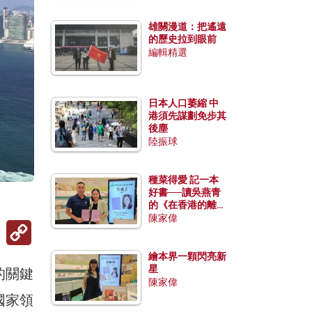
雄關漫道：把遙遠
的歷史拉到眼前
編輯精選
日本人口萎縮 中
港須先謀劃免步其
後塵
陸振球
種菜得愛 記一本
好書──讀吳燕青
的《在香港的離島
種菜》
陳家偉
Copy
Link
繪本界一顆閃亮新
星
的關鍵
陳家偉
國家領