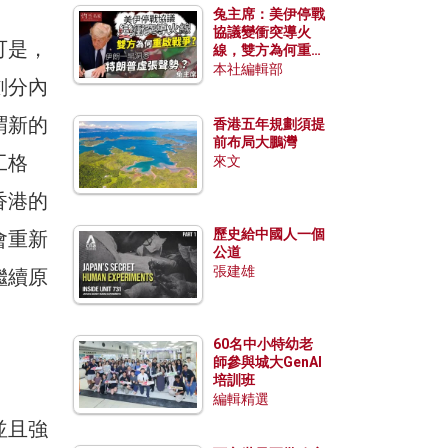
兔主席：美伊停戰
協議變衝突導火
可是，
線，雙方為何重啟
戰爭？伊朗一早洞
本社編輯部
劃分內
悉特朗普虛張聲
勢？
謂新的
香港五年規劃須提
前布局大鵬灣
工格
來文
香港的
歷史給中國人一個
會重新
公道
張建雄
繼續原
60名中小特幼老
師參與城大GenAI
培訓班
編輯精選
並且強