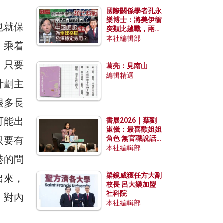
國際關係學者孔永
樂博士：將美伊衝
也就保
突類比越戰，兩者
有何異同？中國崛
本社編輯部
，乘着
起能否為全球格局
發揮穩定效用？
。只要
葛亮：見南山
編輯精選
計劃主
很多長
可能出
書展2026｜葉劉
淑儀：最喜歡姐姐
只要有
角色 無官職說話
包袱少
本社編輯部
港的問
梁鏡威獲任方大副
出來，
校長 呂大樂加盟
社科院
，對內
本社編輯部