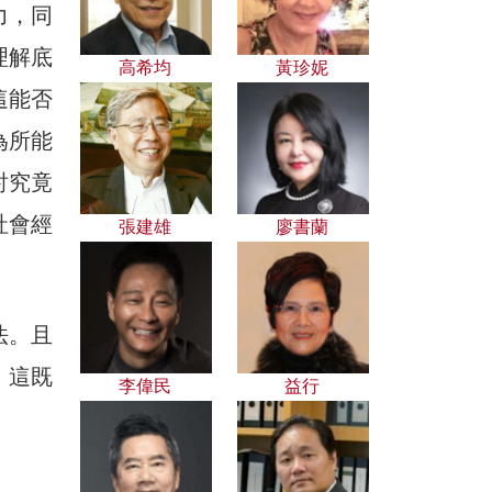
力，同
理解底
高希均
黃珍妮
這能否
為所能
討究竟
社會經
張建雄
廖書蘭
法。且
。這既
李偉民
益行