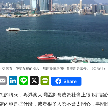
利益來看，優勢互補的概念，無助於讓這個社會重新走出去。（亞新社）
pp
eChat
Email
LinkedIn
Line
X
PrintFriendly
Share
久的將來，粵港澳大灣區將會成為社會上很多討論
體內容是些什麼，或者很多人都不會太關心，事關