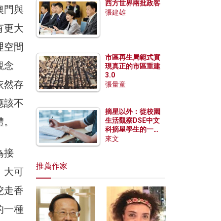
西方世界兩批政客
澳門與
張建雄
有更大
理空間
市區再生局範式實
觀念
現真正的市區重建
3.0
依然存
張量童
應該不
摘星以外：從校園
體。
生活觀察DSE中文
科摘星學生的一點
特質
來文
為接
推薦作家
，大可
挖走香
的一種