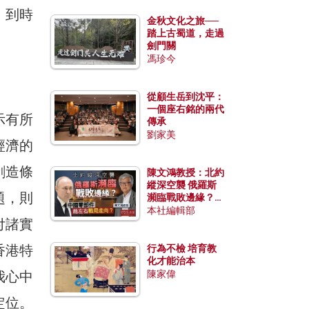
，到時
金秋文化之旅──
踏上古蜀道，走過
劍門關
馮珍今
從顧生岳到沈平：
一個座右銘的兩代
示有所
傳承
劉家美
經濟的
創造條
陳文鴻教授：北約
縱深空襲 俄羅斯
題，則
瀕臨戰敗邊緣？中
國零部件能左右戰
本社編輯部
付諸實
局走向？
香港特
行為不檢 培育教
化才能治本
我心中
陳家偉
定位。