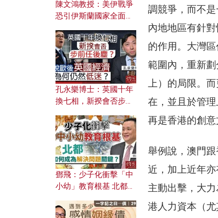
陳文鴻教授：美伊戰爭
調競爭，而不是
恐引伊斯蘭國家全面反
內地地區有針對
撲？ 俄羅斯欲聯合伊朗
對付北約美國？
的作用。大灣區
範圍內，重新劃
上）的局限。而
孔永樂博士：英國十年
在，並且於管理
換七相，新揆會否步前
任後塵？脫歐後英國經
再是香港的創意
濟為何仍然低迷？
舉例說，澳門跟
近，加上近年亦
鄧飛：少子化衝擊「中
小幼」教育根基 北都如
主動出擊，大力
何成為解決問題關鍵？
港人力資本（尤