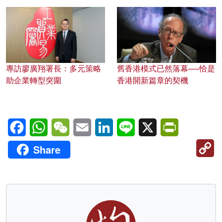
專訪廖廣翔署長：多元策略
舊香港模式已然落幕──恰是
助企業轉型突圍
香港開新篇章的契機
Facebook
WhatsApp
WeChat
Email
LinkedIn
Line
X
PrintFriendl
C
Share
Li