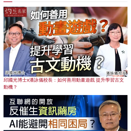
邱國光博士x潘詠儀校長：如何善用動畫遊戲 提升學習古文
動機？