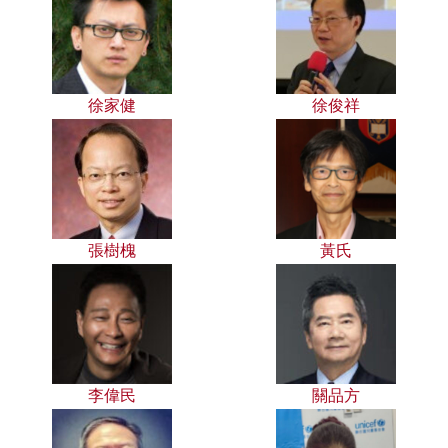
徐家健
徐俊祥
張樹槐
黃氏
李偉民
關品方