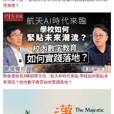
理身體？
鄭俊傑校長X陳穎華主任：航天AI時代來臨 學校如何緊貼未
來潮流？校內數字教育如何實踐落地？