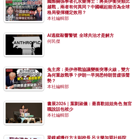
國際關係學者孔永樂博士：將美伊衝突類比
越戰，兩者有何異同？中國崛起能否為全球
格局發揮穩定效用？
本社編輯部
AI逃獄敲響警號 全球共治才是解方
何民傑
兔主席：美伊停戰協議變衝突導火線，雙方
為何重啟戰爭？伊朗一早洞悉特朗普虛張聲
勢？
本社編輯部
書展2026｜葉劉淑儀：最喜歡姐姐角色 無官
職說話包袱少
本社編輯部
梁鏡威獲任方大副校長 呂大樂加盟社科院