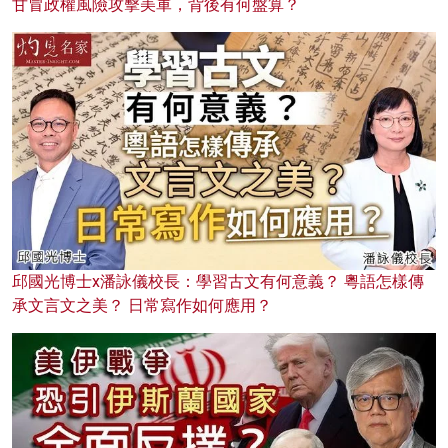
甘冒政權風險攻擊美軍，背後有何盤算？
邱國光博士x潘詠儀校長：學習古文有何意義？ 粵語怎樣傳
承文言文之美？ 日常寫作如何應用？