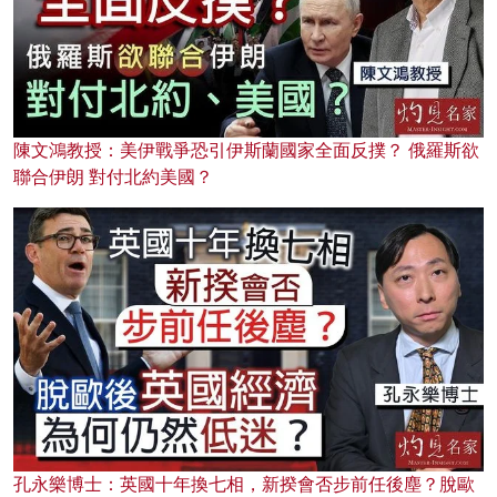
陳文鴻教授：美伊戰爭恐引伊斯蘭國家全面反撲？ 俄羅斯欲
聯合伊朗 對付北約美國？
孔永樂博士：英國十年換七相，新揆會否步前任後塵？脫歐