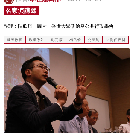
名家榜
名家演講錄
灼見活動
整理：陳欣琪 圖片：香港大學政治及公共行政學會
關於我們
國民教育
政黨政治
彭定康
楊岳橋
公民黨
比例代表制