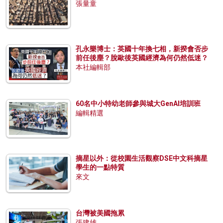
張量童
孔永樂博士：英國十年換七相，新揆會否步
前任後塵？脫歐後英國經濟為何仍然低迷？
本社編輯部
60名中小特幼老師參與城大GenAI培訓班
編輯精選
摘星以外：從校園生活觀察DSE中文科摘星
學生的一點特質
來文
台灣被美國拖累
張建雄