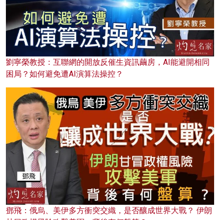
劉寧榮教授：互聯網的開放反催生資訊繭房，AI能避開相同
困局？如何避免遭AI演算法操控？
鄧飛：俄烏、美伊多方衝突交織，是否釀成世界大戰？ 伊朗