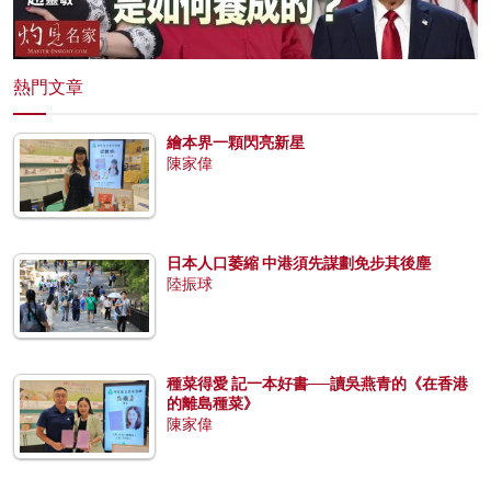
熱門文章
繪本界一顆閃亮新星
陳家偉
日本人口萎縮 中港須先謀劃免步其後塵
陸振球
種菜得愛 記一本好書──讀吳燕青的《在香港
的離島種菜》
陳家偉