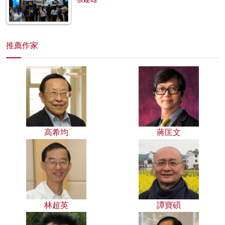
推薦作家
高希均
蔣匡文
林超英
譚寶碩