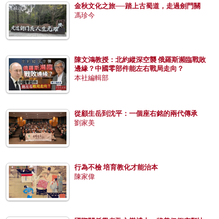
金秋文化之旅──踏上古蜀道，走過劍門關
馮珍今
陳文鴻教授：北約縱深空襲 俄羅斯瀕臨戰敗
邊緣？中國零部件能左右戰局走向？
本社編輯部
從顧生岳到沈平：一個座右銘的兩代傳承
劉家美
行為不檢 培育教化才能治本
陳家偉