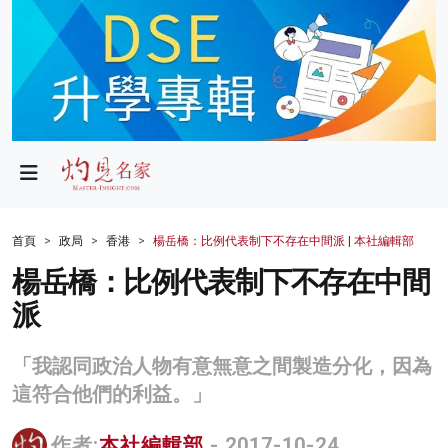
政局
教育
文化
財經
首頁
政局
香港
楊岳橋：比例代表制下不存在中間派 | 本社編輯部
生活
楊岳橋：比例代表制下不存在中間
派
健康
商業
「我認同政治人物有意無意之間製造分化，因為
這符合他們的利益。」
科技
影片
作者:
本社編輯部
- 2017-10-24