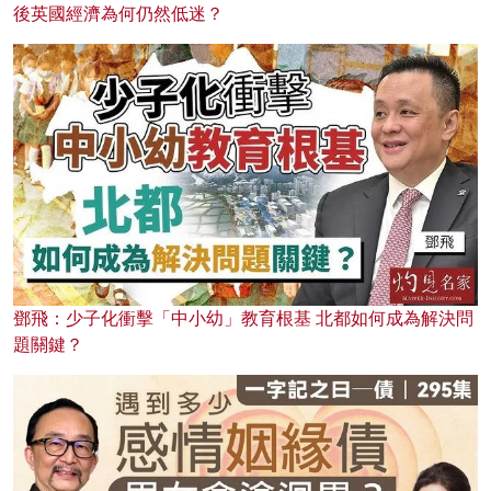
後英國經濟為何仍然低迷？
鄧飛：少子化衝擊「中小幼」教育根基 北都如何成為解決問
題關鍵？