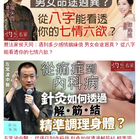
曆法家侯天同：遇到多少感情姻緣債 男女命途迥異？ 從八字
能看透你的七情六欲？
左常波中醫： 從痛症到內科病 針灸如何透過解筋結 精準調