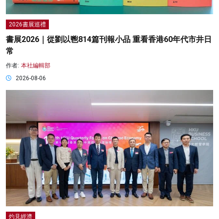
2026書展巡禮
書展2026｜從劉以鬯814篇刊報小品 重看香港60年代市井日
常
作者:
本社編輯部
2026-08-06
灼見經濟