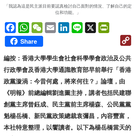
「我認為這是民主派目前要認真檢討自己面對的情況、了解自己的定
位和功能。」
Facebook
WhatsApp
WeChat
Email
LinkedIn
Line
X
PrintFriendl
C
Share
Li
編按：香港大學學生會社會科學學會政治及公共
行政學會及香港大學通識教育部早前舉行「香港
政黨漩渦：今昔何處，將來何往？」論壇，由
《明報》前總編輯劉進圖主持，講者包括民建聯
創黨主席曾鈺成、民主黨前主席楊森、公民黨黨
魁楊岳橋、新民黨政策總裁袁彌昌，內容豐富，
本社特意整理，以饗讀者。以下為楊岳橋當天的