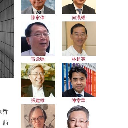
陳家偉
何漢權
雷鼎鳴
林超英
張建雄
陳章華
象香
。詩