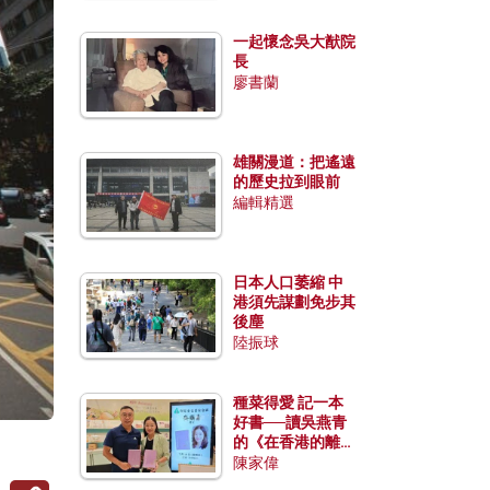
一起懷念吳大猷院
長
廖書蘭
雄關漫道：把遙遠
的歷史拉到眼前
編輯精選
日本人口萎縮 中
港須先謀劃免步其
後塵
陸振球
種菜得愛 記一本
好書──讀吳燕青
的《在香港的離島
種菜》
陳家偉
Copy