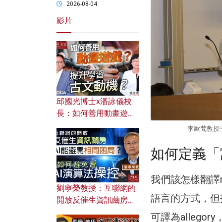
2026-08-04
影片
邱國光博士x潘詠儀校
長：如何善用動畫遊戲
提升學習古文動機？
李歐梵教授
如何定義「
我們該怎樣翻譯me
劉寧榮教授：互聯網的
語言的方式，但
開放反催生資訊繭房，
AI能避開相同困局？如
可譯為allegor