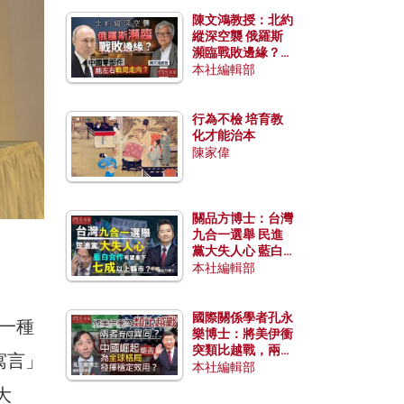
陳文鴻教授：北約
縱深空襲 俄羅斯
瀕臨戰敗邊緣？中
國零部件能左右戰
本社編輯部
局走向？
行為不檢 培育教
化才能治本
陳家偉
關品方博士：台灣
九合一選舉 民進
黨大失人心 藍白
合作有望拿下七成
本社編輯部
以上縣市？
國際關係學者孔永
是一種
樂博士：將美伊衝
突類比越戰，兩者
寓言」
有何異同？中國崛
本社編輯部
起能否為全球格局
大
發揮穩定效用？