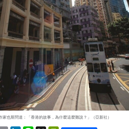
作家也斯問道：「香港的故事，為什麼這麼難說？」（亞新社）
pp
eChat
Email
LinkedIn
Line
X
PrintFriendly