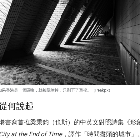
如果香港是一個隱喻，就被隱喻掉，只剩下了重複。（Peakpx）
從何說起
港書寫首推梁秉鈞（也斯）的中英文對照詩集《形
City at the End of Time
，譯作「時間盡頭的城市」