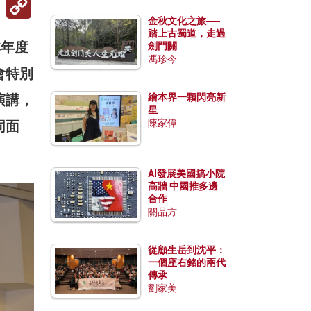
Link
金秋文化之旅──
踏上古蜀道，走過
本年度
劍門關
馮珍今
會特別
演講，
繪本界一顆閃亮新
星
陳家偉
同面
AI發展美國搞小院
高牆 中國推多邊
合作
關品方
從顧生岳到沈平：
一個座右銘的兩代
傳承
劉家美