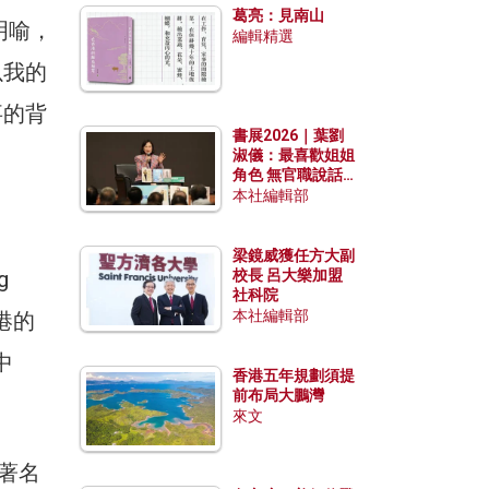
葛亮：見南山
明喻，
編輯精選
以我的
事的背
書展2026｜葉劉
淑儀：最喜歡姐姐
角色 無官職說話
包袱少
本社編輯部
梁鏡威獲任方大副
g
校長 呂大樂加盟
社科院
本社編輯部
麼香港的
中
香港五年規劃須提
前布局大鵬灣
來文
為著名