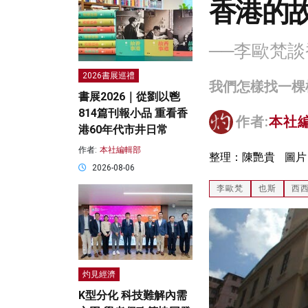
香港的
──李歐梵
2026書展巡禮
我們怎樣找一棵
書展2026｜從劉以鬯
814篇刊報小品 重看香
作者:
本社
港60年代市井日常
作者:
本社編輯部
整理：陳艷貴 圖片
2026-08-06
李歐梵
也斯
西
灼見經濟
K型分化 科技難解內需