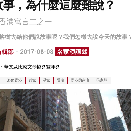
故事，為什麼這麼難說？
談香港寓言二之一
榕樹去給他們說故事呢？我們怎樣去說今天的故事
編輯部
- 2017-08-08
名家演講錄
：華文及比較文學協會雙年會
西
形象香港
我城
浮城
隱喻
香港的寓言
馬家輝