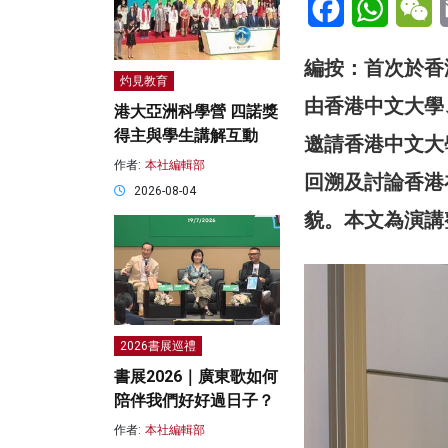
編按：首次於香
灼見教育
由香港中文大學
港大亞洲科學營 四諾獎
得主與學生講解互動
邀請香港中文大
作者:
本社編輯部
回溯及討論香港
2026-08-04
貌。本文為演講
2026書展巡禮
書展2026｜廣東歌如何
陪伴我們好好過日子？
作者:
本社編輯部