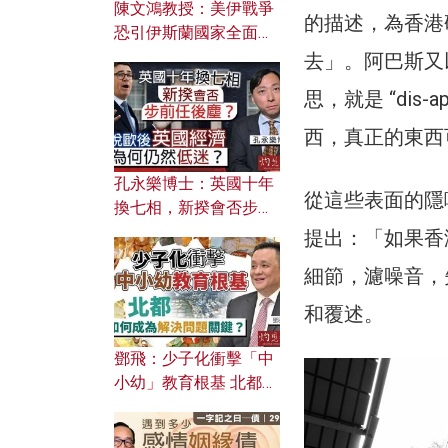
陳文鴻教授：美伊戰爭
的描述，為香港
恐引伊斯蘭國家全面反
撲？ 俄羅斯欲聯合伊朗
去」。阿巴斯又以「
對付北約美國？
思，就是 “dis
西，真正的東西
孔永樂博士：英國十年
從這些表面的隱
換七相，新揆會否步前
任後塵？脫歐後英國經
提出：「如果香
濟為何仍然低迷？
細節，濾噪音，
和覆述。
鄧飛：少子化衝擊「中
小幼」教育根基 北都如
何成為解決問題關鍵？