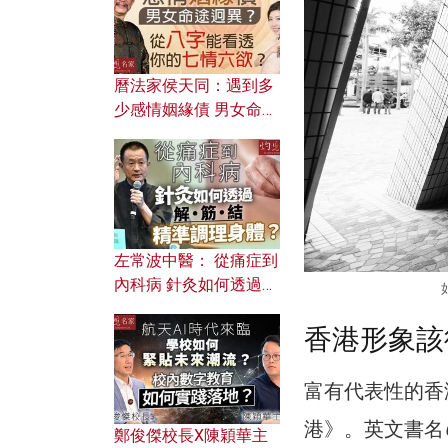
曆法家侯天同：遇到多
少感情姻緣債 男女命途
迥異？ 從八字能看透你
的七情六欲？
左常波中醫： 從痛症到
內科病 針灸如何透過解
筋結 精準調理身體？
香港形象該
富有代表性的香
港》。英文書名
鄭俊傑校長X陳穎華主