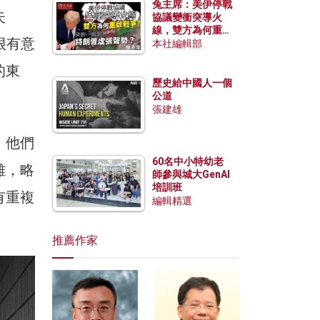
兔主席：美伊停戰
失
協議變衝突導火
線，雙方為何重啟
成很有意
戰爭？伊朗一早洞
本社編輯部
悉特朗普虛張聲
的東
勢？
歷史給中國人一個
公道
張建雄
，他們
60名中小特幼老
雜，略
師參與城大GenAI
培訓班
有重複
編輯精選
推薦作家