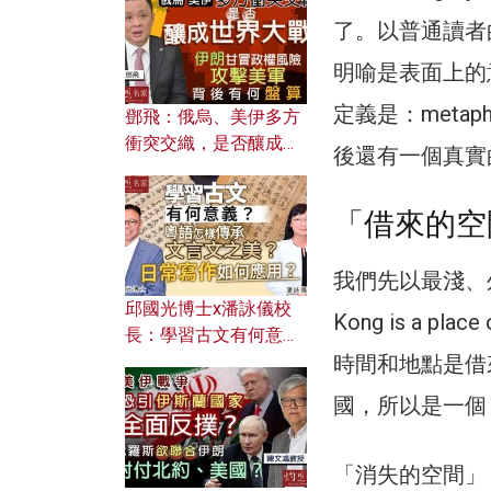
何避免遭AI演算法操
了。以普通讀者
控？
明喻是表面上的意義
定義是：metap
鄧飛：俄烏、美伊多方
衝突交織，是否釀成世
後還有一個真實
界大戰？ 伊朗甘冒政權
風險攻擊美軍，背後有
「借來的空
何盤算？
我們先以最淺、
邱國光博士x潘詠儀校
Kong is a pla
長：學習古文有何意
義？ 粵語怎樣傳承文言
時間和地點是借
文之美？ 日常寫作如何
國，所以是一個
應用？
「消失的空間」（c