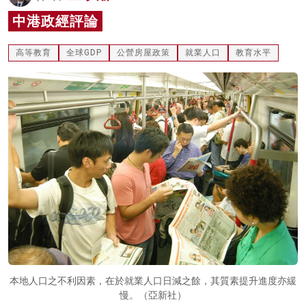
名家榜
中港政經評論
灼見活動
高等教育
全球GDP
公營房屋政策
就業人口
教育水平
關於我們
本地人口之不利因素，在於就業人口日減之餘，其質素提升進度亦緩
慢。（亞新社）