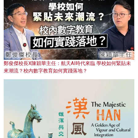
鄭俊傑校長X陳穎華主任：航天AI時代來臨 學校如何緊貼未
來潮流？校內數字教育如何實踐落地？