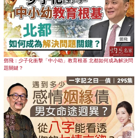
鄧飛：少子化衝擊「中小幼」教育根基 北都如何成為解決問
題關鍵？