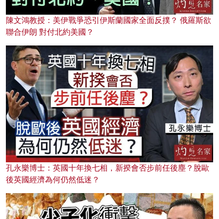
陳文鴻教授：美伊戰爭恐引伊斯蘭國家全面反撲？ 俄羅斯欲
聯合伊朗 對付北約美國？
孔永樂博士：英國十年換七相，新揆會否步前任後塵？脫歐
後英國經濟為何仍然低迷？