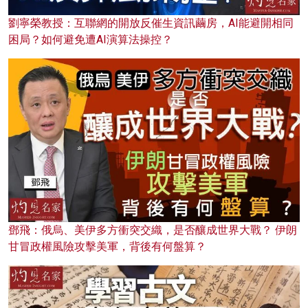
劉寧榮教授：互聯網的開放反催生資訊繭房，AI能避開相同
困局？如何避免遭AI演算法操控？
鄧飛：俄烏、美伊多方衝突交織，是否釀成世界大戰？ 伊朗
甘冒政權風險攻擊美軍，背後有何盤算？