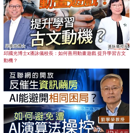
邱國光博士x潘詠儀校長：如何善用動畫遊戲 提升學習古文
動機？