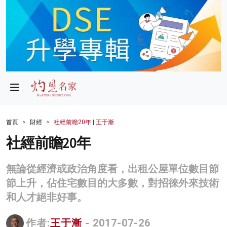
政局
教育
文化
財經
首頁
財經
社經前瞻20年 | 王于漸
生活
社經前瞻20年
健康
無論從經濟或政治角度看，出租公屋單位數目節
商業
節上升，佔住宅數目的大多數，對招徠外來技術
和人才絕非好事。
科技
影片
作者:
王于漸
- 2017-07-26