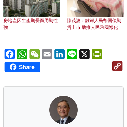
房地產因生產期長而周期性
陳茂波：離岸人民幣國債期
強
貨上市 助推人民幣國際化
Facebook
WhatsApp
WeChat
Email
LinkedIn
Line
X
PrintFriendl
C
Share
Li