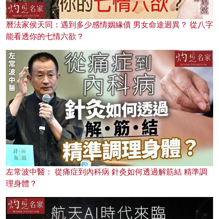
曆法家侯天同：遇到多少感情姻緣債 男女命途迥異？ 從八字
能看透你的七情六欲？
左常波中醫： 從痛症到內科病 針灸如何透過解筋結 精準調
理身體？