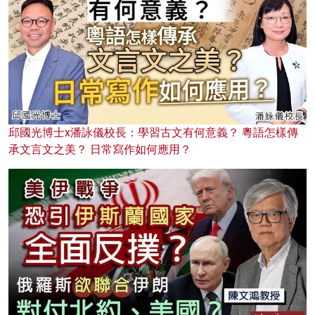
邱國光博士x潘詠儀校長：學習古文有何意義？ 粵語怎樣傳
承文言文之美？ 日常寫作如何應用？