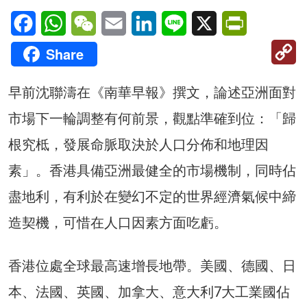
Facebook
WhatsApp
WeChat
Email
LinkedIn
Line
X
PrintFriendl
C
Share
Li
早前沈聯濤在《南華早報》撰文，論述亞洲面對
市場下一輪調整有何前景，觀點準確到位：「歸
根究柢，發展命脈取決於人口分佈和地理因
素」。香港具備亞洲最健全的市場機制，同時佔
盡地利，有利於在變幻不定的世界經濟氣候中締
造契機，可惜在人口因素方面吃虧。
香港位處全球最高速增長地帶。美國、德國、日
本、法國、英國、加拿大、意大利7大工業國佔