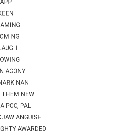
 APP
KEEN
GAMING
OMING
LAUGH
OWING
N AGONY
NARK NAN
 THEM NEW
 POO, PAL
KJAW ANGUISH
UGHTY AWARDED