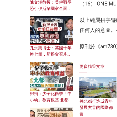
陳文鴻教授：美伊戰爭
（16） ONE MUR
恐引伊斯蘭國家全面反
撲？ 俄羅斯欲聯合伊朗
以上純屬拼字遊
對付北約美國？
任何人的意圖。
原刊於《am7
孔永樂博士：英國十年
換七相，新揆會否步前
任後塵？脫歐後英國經
更多精采文章
濟為何仍然低迷？
鄧飛：少子化衝擊「中
小幼」教育根基 北都如
將北都打造成青年
何成為解決問題關鍵？
發展友善的國際都
會