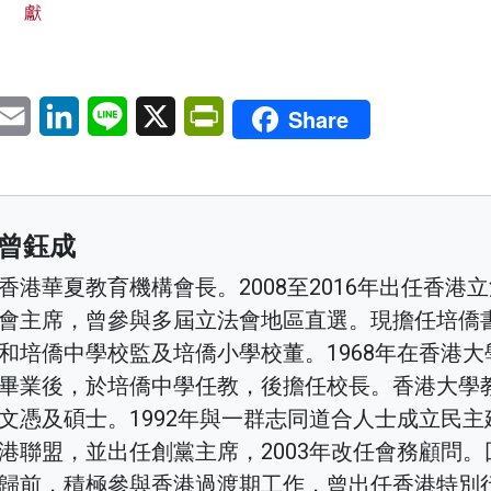
獻
pp
eChat
Email
LinkedIn
Line
X
PrintFriendly
Share
曾鈺成
香港華夏教育機構會長。2008至2016年出任香港
會主席，曾參與多屆立法會地區直選。現擔任培僑
和培僑中學校監及培僑小學校董。1968年在香港大
畢業後，於培僑中學任教，後擔任校長。香港大學
文憑及碩士。1992年與一群志同道合人士成立民主
港聯盟，並出任創黨主席，2003年改任會務顧問。
歸前，積極參與香港過渡期工作，曾出任香港特別