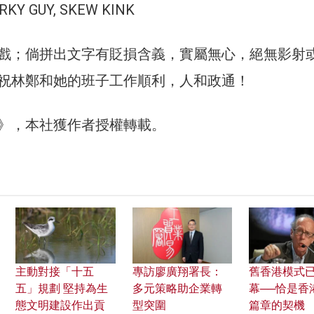
KY GUY, SKEW KINK
戲；倘拼出文字有貶損含義，實屬無心，絕無影射
祝林鄭和她的班子工作順利，人和政通！
30》，本社獲作者授權轉載。
主動對接「十五
專訪廖廣翔署長：
舊香港模式
五」規劃 堅持為生
多元策略助企業轉
幕──恰是香
態文明建設作出貢
型突圍
篇章的契機