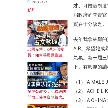
2026-08-04
才。
可惜這制度
影片
屆政府的問責官
實在十分缺乏。
去年我拿林鄭的英文
AIR。希望她
邱國光博士x潘詠儀校
長：如何善用動畫遊戲
氣氛。新一屆三
提升學習古文動機？
下。有興趣的讀者
（1） A MALE 
（2） ACHE LIK
劉寧榮教授：互聯網的
開放反催生資訊繭房，
（3） A CHINA
AI能避開相同困局？如