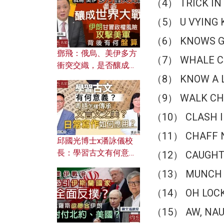
（4） TRICK IN
何避免遭AI演算法操
控？
（5） U VYING 
（6） KNOWS 
鄧飛：俄烏、美伊多方
（7） WHALE C
衝突交織，是否釀成世
界大戰？ 伊朗甘冒政權
（8） KNOW A 
風險攻擊美軍，背後有
（9） WALK CH
何盤算？
（10） CLASH I
（11） CHAFF 
邱國光博士x潘詠儀校
長：學習古文有何意
（12） CAUGHT
義？ 粵語怎樣傳承文言
（13） MUNCH A
文之美？ 日常寫作如何
應用？
（14） OH LOC
（15） AW, NA