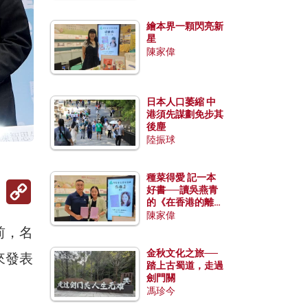
繪本界一顆閃亮新
星
陳家偉
日本人口萎縮 中
港須先謀劃免步其
後塵
陸振球
種菜得愛 記一本
Copy
好書──讀吳燕青
Link
的《在香港的離島
種菜》
陳家偉
前，名
金秋文化之旅──
來發表
踏上古蜀道，走過
劍門關
馮珍今