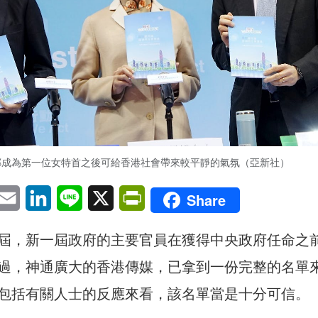
鄭成為第一位女特首之後可給香港社會帶來較平靜的氣氛（亞新社）
pp
eChat
Email
LinkedIn
Line
X
PrintFriendly
Share
屆，新一屆政府的主要官員在獲得中央政府任命之
過，神通廣大的香港傳媒，已拿到一份完整的名單
包括有關人士的反應來看，該名單當是十分可信。