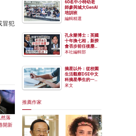
60名中小特幼老
師參與城大GenAI
培訓班
編輯精選
或冒犯
孔永樂博士：英國
十年換七相，新揆
會否步前任後塵？
脫歐後英國經濟為
本社編輯部
何仍然低迷？
摘星以外：從校園
生活觀察DSE中文
科摘星學生的一點
特質
來文
推薦作家
已然落
港開新