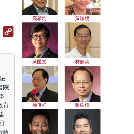
高希均
黃珍妮
Copy
Link
蔣匡文
林超英
立法
書院
學
教育
徐俊祥
張樹槐
建
回
行政