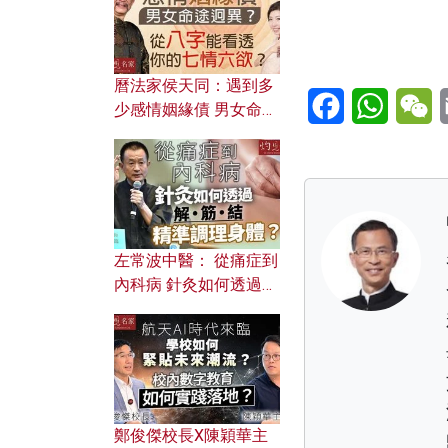
曆法家侯天同：遇到多
Facebook
WhatsA
W
少感情姻緣債 男女命途
迥異？ 從八字能看透你
的七情六欲？
左常波中醫： 從痛症到
內科病 針灸如何透過解
筋結 精準調理身體？
鄭俊傑校長X陳穎華主