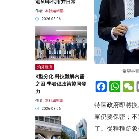
港60年代市井日常
作者:
本社編輯部
2026-08-06
灼見經濟
希望林
K型分化 科技難解內需
Facebook
WhatsA
W
之困 學者倡政策協同發
力
作者:
本社編輯部
特區政府即將換
2026-08-06
單仍要保密；不
了。從種種跡象