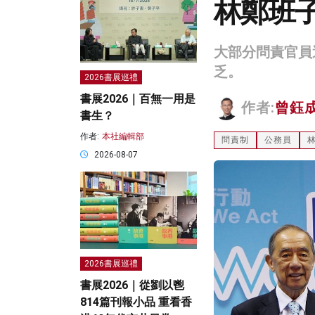
林鄭班
大部分問責官員
乏。
2026書展巡禮
書展2026｜百無一用是
作者:
曾鈺
書生？
作者:
本社編輯部
問責制
公務員
2026-08-07
2026書展巡禮
書展2026｜從劉以鬯
814篇刊報小品 重看香