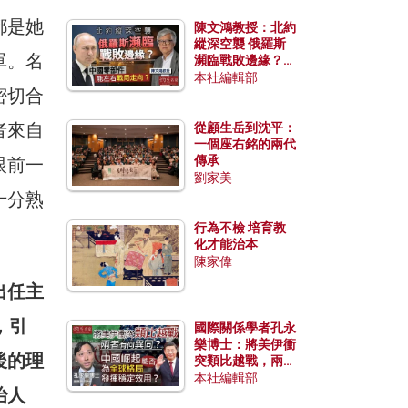
都是她
陳文鴻教授：北約
縱深空襲 俄羅斯
單。名
瀕臨戰敗邊緣？中
國零部件能左右戰
本社編輯部
密切合
局走向？
者來自
從顧生岳到沈平：
一個座右銘的兩代
傳承
眼前一
劉家美
十分熟
行為不檢 培育教
化才能治本
陳家偉
出任主
，引
國際關係學者孔永
樂博士：將美伊衝
後的理
突類比越戰，兩者
有何異同？中國崛
本社編輯部
治人
起能否為全球格局