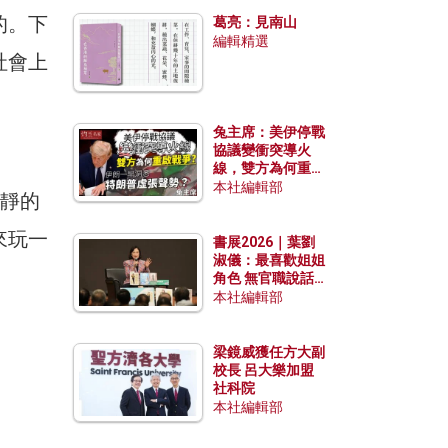
發揮穩定效用？
的。下
葛亮：見南山
編輯精選
社會上
兔主席：美伊停戰
協議變衝突導火
線，雙方為何重啟
戰爭？伊朗一早洞
本社編輯部
平靜的
悉特朗普虛張聲
勢？
來玩一
書展2026｜葉劉
淑儀：最喜歡姐姐
角色 無官職說話
包袱少
本社編輯部
梁鏡威獲任方大副
校長 呂大樂加盟
社科院
本社編輯部