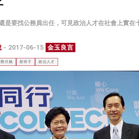
子
還是要找公務員出任，可見政治人才在社會上實在
成
- 2017-06-15
金玉良言
林鄭月娥
新班子
政治人才