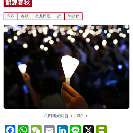
韻諫春秋
名家榜
六四
春秋
八九民運
詩
陳詠智
灼見活動
關於我們
六四燭光晚會（亞新社）
Facebook
WhatsApp
WeChat
Email
LinkedIn
Line
X
PrintFriendl