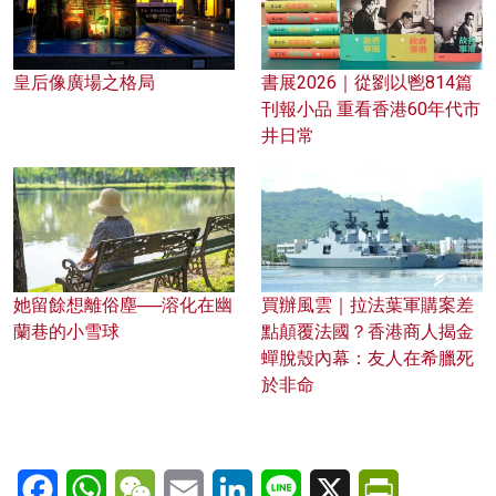
皇后像廣場之格局
書展2026｜從劉以鬯814篇
刊報小品 重看香港60年代市
井日常
她留餘想離俗塵──溶化在幽
買辦風雲｜拉法葉軍購案差
蘭巷的小雪球
點顛覆法國？香港商人揭金
蟬脫殼內幕：友人在希臘死
於非命
Facebook
WhatsApp
WeChat
Email
LinkedIn
Line
X
PrintFriendl