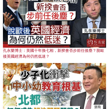
孔永樂博士：英國十年換七相，新揆會否步前任後塵？脫歐
後英國經濟為何仍然低迷？