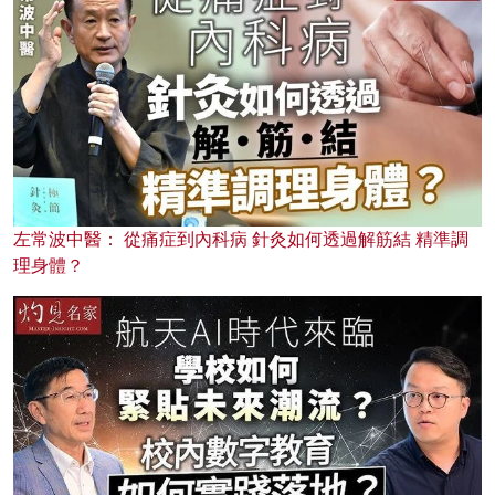
左常波中醫： 從痛症到內科病 針灸如何透過解筋結 精準調
理身體？