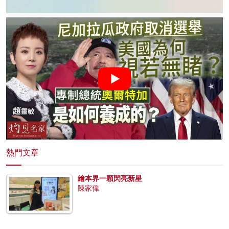
熱門文章
繪本界一顆閃亮新星
陳家偉