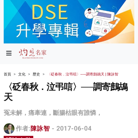
政局
教育
文化
財經
首頁
文化
歷史
〈砭春秋．泣弔唁〉──調寄鷓鴣天 | 陳詠智
生活
〈砭春秋．泣弔唁〉──調寄鷓鴣
天
健康
商業
冤未解，痛牽連，斷腸枯眼有誰憐，
科技
作者:
陳詠智
- 2017-06-04
影片