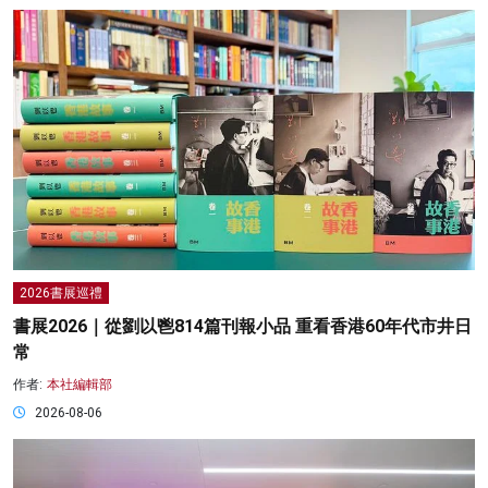
2026書展巡禮
書展2026｜從劉以鬯814篇刊報小品 重看香港60年代市井日
常
作者:
本社編輯部
2026-08-06