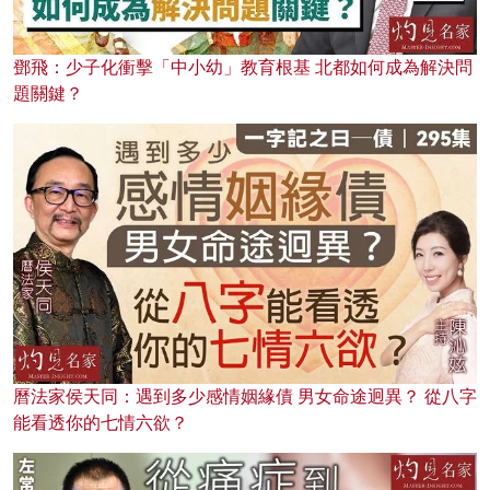
鄧飛：少子化衝擊「中小幼」教育根基 北都如何成為解決問
題關鍵？
曆法家侯天同：遇到多少感情姻緣債 男女命途迥異？ 從八字
能看透你的七情六欲？