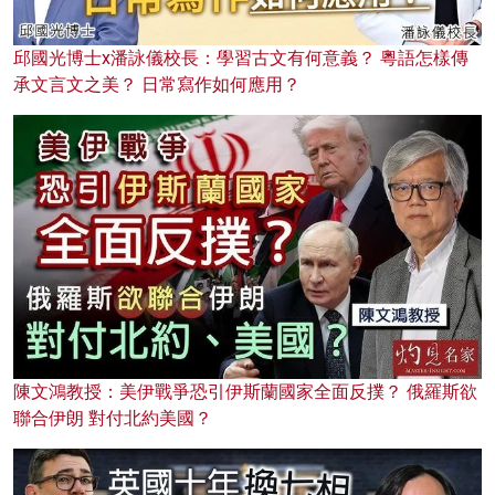
邱國光博士x潘詠儀校長：學習古文有何意義？ 粵語怎樣傳
承文言文之美？ 日常寫作如何應用？
陳文鴻教授：美伊戰爭恐引伊斯蘭國家全面反撲？ 俄羅斯欲
聯合伊朗 對付北約美國？