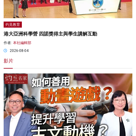
灼見教育
港大亞洲科學營 四諾獎得主與學生講解互動
作者:
本社編輯部
2026-08-04
影片