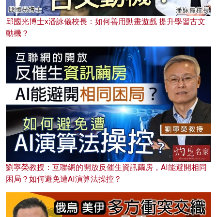
邱國光博士x潘詠儀校長：如何善用動畫遊戲 提升學習古文
動機？
劉寧榮教授：互聯網的開放反催生資訊繭房，AI能避開相同
困局？如何避免遭AI演算法操控？