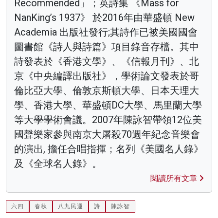
Recommended」；英詩集 《Mass for
NanKing’s 1937》 於2016年由華盛頓 New
Academia 出版社發行;其詩作已被美國國會
圖書館《詩人與詩篇》項目錄音存檔。其中
詩發表於《香港文學》、《信報月刊》、北
京《中央編譯出版社》，學術論文發表於哥
倫比亞大學、倫敦京斯頓大學、日本天理大
學、香港大學、華盛頓DC大學、馬里蘭大學
等大學學術會議。2007年陳詠智帶領12位美
國聲樂家參與南京大屠殺70週年紀念音樂會
的演出, 擔任合唱指揮；名列《美國名人錄》
及《全球名人錄》。
閱讀所有文章
六四
春秋
八九民運
詩
陳詠智