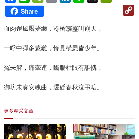
C
Share
Li
血肉罡風魘夢纏，冷槍霹靂叫崩天，
一呼中彈多蒙難，慘見橫屍皆少年。
冤未解，痛牽連，斷腸枯眼有誰憐，
御坊未奏安魂曲，還砭春秋泣弔唁。
更多精采文章