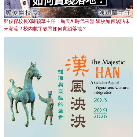
鄭俊傑校長X陳穎華主任：航天AI時代來臨 學校如何緊貼未
來潮流？校內數字教育如何實踐落地？