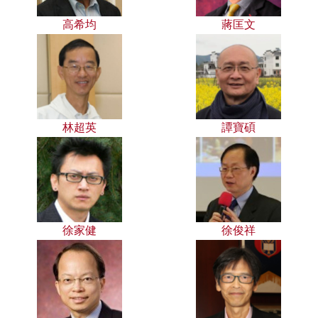
高希均
蔣匡文
林超英
譚寶碩
徐家健
徐俊祥