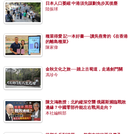
日本人口萎縮 中港須先謀劃免步其後塵
陸振球
種菜得愛 記一本好書──讀吳燕青的《在香港
的離島種菜》
陳家偉
金秋文化之旅──踏上古蜀道，走過劍門關
馮珍今
陳文鴻教授：北約縱深空襲 俄羅斯瀕臨戰敗
邊緣？中國零部件能左右戰局走向？
本社編輯部