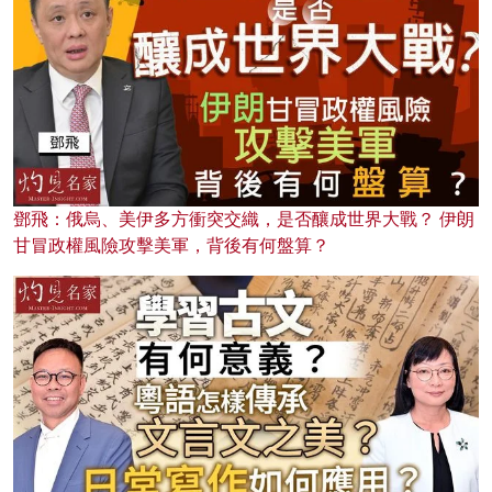
鄧飛：俄烏、美伊多方衝突交織，是否釀成世界大戰？ 伊朗
甘冒政權風險攻擊美軍，背後有何盤算？