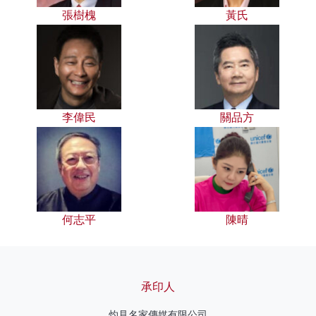
張樹槐
黃氏
李偉民
關品方
何志平
陳晴
承印人
灼見名家傳媒有限公司