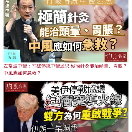
左常波中醫：打破傳統中醫迷思 極簡針灸能治頭暈、胃脹？
中風應如何急救？