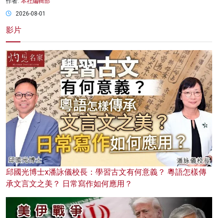
作者:
本社編輯部
2026-08-01
影片
邱國光博士x潘詠儀校長：學習古文有何意義？ 粵語怎樣傳
承文言文之美？ 日常寫作如何應用？