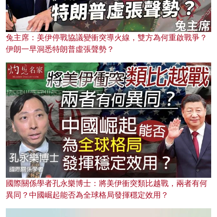
兔主席：美伊停戰協議變衝突導火線，雙方為何重啟戰爭？
伊朗一早洞悉特朗普虛張聲勢？
國際關係學者孔永樂博士：將美伊衝突類比越戰，兩者有何
異同？中國崛起能否為全球格局發揮穩定效用？