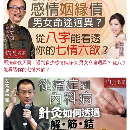
曆法家侯天同：遇到多少感情姻緣債 男女命途迥異？ 從八字
能看透你的七情六欲？