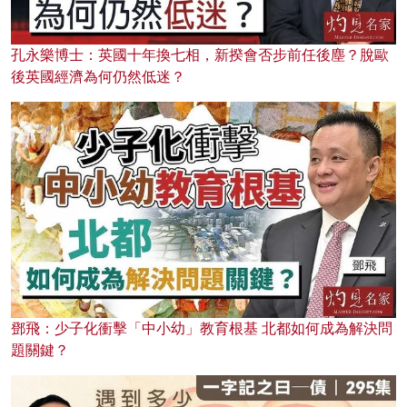
孔永樂博士：英國十年換七相，新揆會否步前任後塵？脫歐
後英國經濟為何仍然低迷？
鄧飛：少子化衝擊「中小幼」教育根基 北都如何成為解決問
題關鍵？