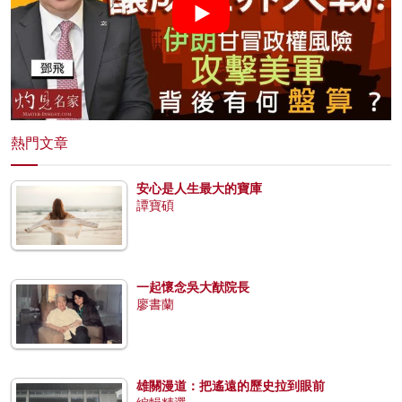
熱門文章
安心是人生最大的寶庫
譚寶碩
一起懷念吳大猷院長
廖書蘭
雄關漫道：把遙遠的歷史拉到眼前