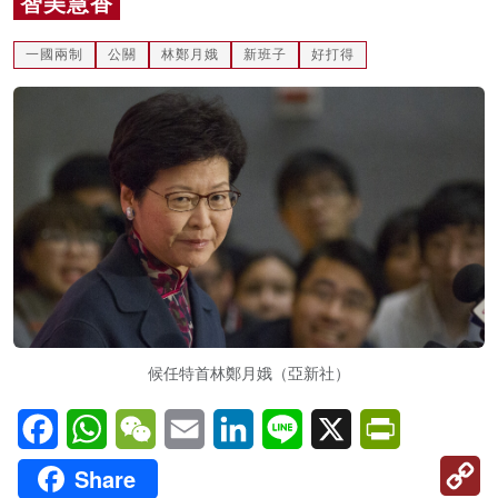
智美慧香
名家榜
一國兩制
公關
林鄭月娥
新班子
好打得
灼見活動
關於我們
候任特首林鄭月娥（亞新社）
Facebook
WhatsApp
WeChat
Email
LinkedIn
Line
X
PrintFriendl
C
Share
Li