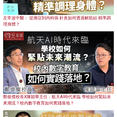
左常波中醫： 從痛症到內科病 針灸如何透過解筋結 精準調
理身體？
鄭俊傑校長X陳穎華主任：航天AI時代來臨 學校如何緊貼未
來潮流？校內數字教育如何實踐落地？