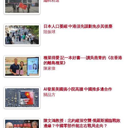
編輯精選
日本人口萎縮 中港須先謀劃免步其後塵
陸振球
種菜得愛 記一本好書──讀吳燕青的《在香港
的離島種菜》
陳家偉
AI發展美國搞小院高牆 中國推多邊合作
關品方
陳文鴻教授：北約縱深空襲 俄羅斯瀕臨戰敗
邊緣？中國零部件能左右戰局走向？