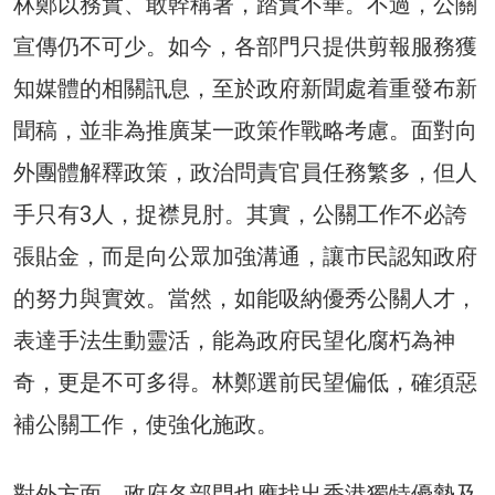
林鄭以務實、敢幹稱著，踏實不華。不過，公關
宣傳仍不可少。如今，各部門只提供剪報服務獲
知媒體的相關訊息，至於政府新聞處着重發布新
聞稿，並非為推廣某一政策作戰略考慮。面對向
外團體解釋政策，政治問責官員任務繁多，但人
手只有3人，捉襟見肘。其實，公關工作不必誇
張貼金，而是向公眾加強溝通，讓市民認知政府
的努力與實效。當然，如能吸納優秀公關人才，
表達手法生動靈活，能為政府民望化腐朽為神
奇，更是不可多得。林鄭選前民望偏低，確須惡
補公關工作，使強化施政。
對外方面，政府各部門也應找出香港獨特優勢及