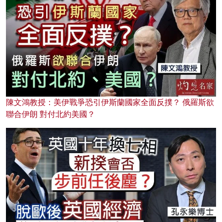
陳文鴻教授：美伊戰爭恐引伊斯蘭國家全面反撲？ 俄羅斯欲
聯合伊朗 對付北約美國？