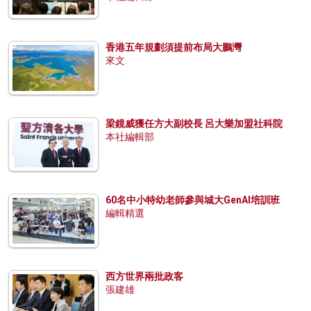
香港五年規劃須提前布局大鵬灣
來文
梁鏡威獲任方大副校長 呂大樂加盟社科院
本社編輯部
60名中小特幼老師參與城大GenAI培訓班
編輯精選
西方世界兩批政客
張建雄