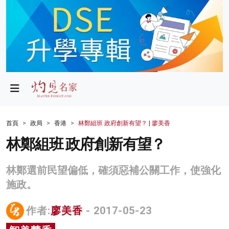
政局
教育
文化
財經
首頁
政局
香港
林鄭組班 政府創新有望？ | 廖美香
生活
林鄭組班 政府創新有望？
健康
林鄭選前民望偏低，確須惡補公關工作，使強化
商業
施政。
科技
作者:
廖美香
- 2017-05-23
影片