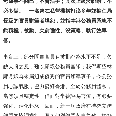
考慮事不關己，不會沾手；其次上級沒吩咐，不
必多做。」一名曾在私營機構打滾多年並擔任局
長級的官員對筆者埋怨，並指本港公務員系統不
夠積極，被動、欠前瞻性、沒策略、執行效率
低。
事實上，部分問責官員有被批評為水平不足，欠
缺大將之風，難以駕馭公務員團隊；我們期望林
鄭月娥為來屆組成優秀的官員領導班子，令公務
員心誠氣服，協力搞好香港。至於公務員體系，
當然須具穩定性，但面對常被評為官僚，有必要
強化、活化起來。因而，新一屆政府有待確立跨
部門的協調機制，避免個別部門各自為政，始能