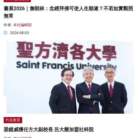
書展2026｜詹朗林：念經拜佛可使人生順遂？不若如實觀照
無常
作者:
本社編輯部
2026-08-03
灼見教育
梁鏡威獲任方大副校長 呂大樂加盟社科院