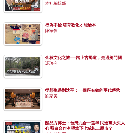
本社編輯部
行為不檢 培育教化才能治本
陳家偉
金秋文化之旅──踏上古蜀道，走過劍門關
馮珍今
從顧生岳到沈平：一個座右銘的兩代傳承
劉家美
關品方博士：台灣九合一選舉 民進黨大失人
心 藍白合作有望拿下七成以上縣市？