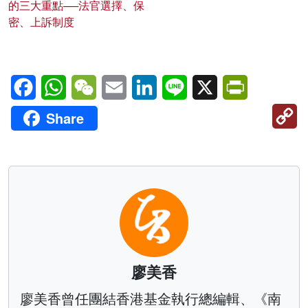
的三大重點──法官選擇、保
密、上訴制度
Facebook
WhatsApp
WeChat
Email
LinkedIn
Line
X
PrintFriendl
C
Share
Li
廖美香
廖美香曾任團結香港基金執行總編輯、《南