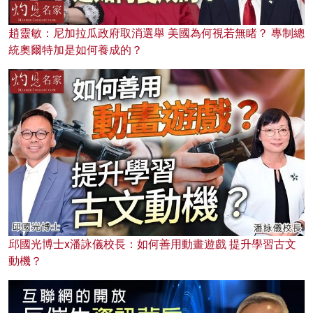
趙靈敏：尼加拉瓜政府取消選舉 美國為何視若無睹？ 專制總
統奧爾特加是如何養成的？
邱國光博士x潘詠儀校長：如何善用動畫遊戲 提升學習古文
動機？