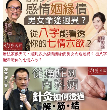
曆法家侯天同：遇到多少感情姻緣債 男女命途迥異？ 從八字
能看透你的七情六欲？