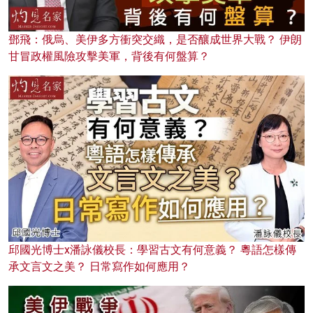
鄧飛：俄烏、美伊多方衝突交織，是否釀成世界大戰？ 伊朗
甘冒政權風險攻擊美軍，背後有何盤算？
邱國光博士x潘詠儀校長：學習古文有何意義？ 粵語怎樣傳
承文言文之美？ 日常寫作如何應用？