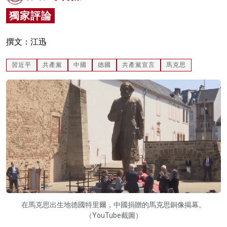
名家榜
獨家評論
灼見活動
撰文：江迅
關於我們
習近平
共產黨
中國
德國
共產黨宣言
馬克思
在馬克思出生地德國特里爾，中國捐贈的馬克思銅像揭幕。
（YouTube截圖）