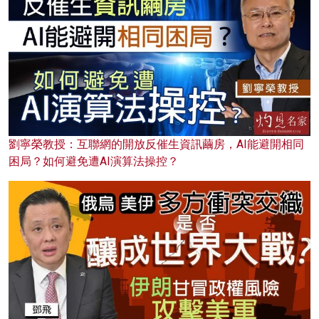
劉寧榮教授：互聯網的開放反催生資訊繭房，AI能避開相同
困局？如何避免遭AI演算法操控？