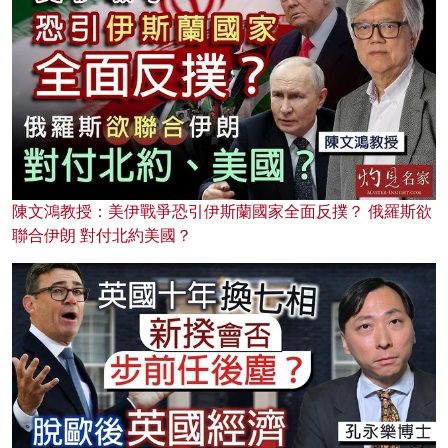
陳文鴻教授：美伊戰爭恐引伊斯蘭國家全面反撲？ 俄羅斯欲
聯合伊朗 對付北約美國？