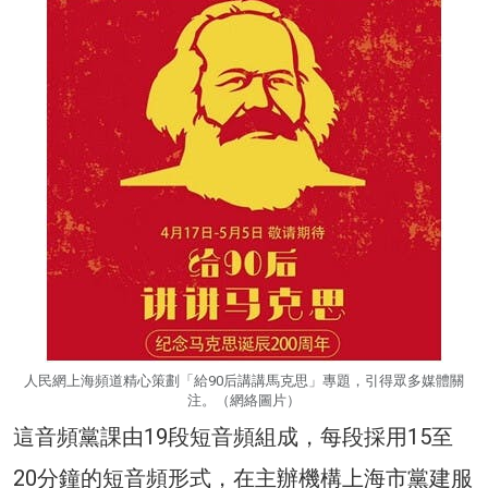
人民網上海頻道精心策劃「給90后講講馬克思」專題，引得眾多媒體關
注。（網絡圖片）
這音頻黨課由19段短音頻組成，每段採用15至
20分鐘的短音頻形式，在主辦機構上海市黨建服