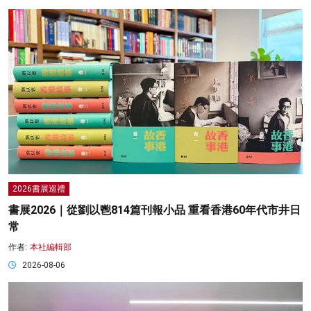
2026書展巡禮
書展2026｜從劉以鬯814篇刊報小品 重看香港60年代市井日
常
作者:
本社編輯部
2026-08-06