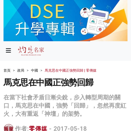
政局
教育
文化
財經
首頁
政局
中國
馬克思在中國正強勢回歸 | 零傳媒
生活
馬克思在中國正強勢回歸
健康
在當下社會矛盾日漸尖銳，步入轉型周期的關
商業
口，馬克思在中國，強勢「回歸」，忽然再度紅
火，大有重返「神壇」的架勢。
科技
影片
作者:
零傳媒
- 2017-05-18