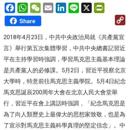
Facebook
WhatsApp
WeChat
Email
LinkedIn
Line
X
PrintFriendl
C
Share
Li
2018年4月23日，中共中央政治局就《共產黨宣
言》舉行第五次集體學習，中共中央總書記習近
平在主持學習時強調，學習馬克思主義基本理論
是共產黨人的必修課。5月2日，習近平視察北京
大學時，特意前往馬克思主義學院。5月4日紀念
馬克思誕辰200周年大會在北京人民大會堂舉
行，習近平在會上講話時強調，「紀念馬克思是
為了向人類歷史上最偉大的思想家致敬，也是為
了宣示對馬克思主義科學真理的堅定信念」。中