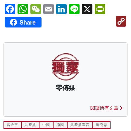
Facebook
WhatsApp
WeChat
Email
LinkedIn
Line
X
PrintFriendl
C
Share
Li
零傳媒
閱讀所有文章
習近平
共產黨
中國
德國
共產黨宣言
馬克思