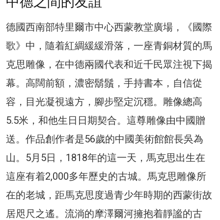
中德之間的友誼
德國西南部特里爾市中心西蒙教堂廣場，《國際
歌》中，隨着紅綢緩緩滑落，一座青銅材質的馬
克思雕像，在中德兩國代表和近千民眾注視下揭
幕。高闊前額，濃密鬍鬚，手持書本，自信從
容，目光凝視遠方，腳步堅定沉穩。雕像總高
5.5米，和他生日日期契合。這尊雕像由中國贈
送。作品創作者是56歲的中國美術館館長吳為
山。5月5日，1818年的這一天，馬克思出生在
這座有着2,000多年歷史的古城。馬克思雕像所
在的老城，距馬克思度過青少年時期的西蒙街故
居咫尺之遙。流淌的摩澤爾河擁抱着靜謐的古