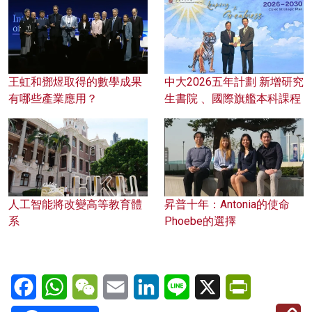
王虹和鄧煜取得的數學成果
中大2026五年計劃 新增研究
有哪些產業應用？
生書院 、國際旗艦本科課程
人工智能將改變高等教育體
昇普十年：Antonia的使命
系
Phoebe的選擇
Facebook
WhatsApp
WeChat
Email
LinkedIn
Line
X
PrintFriendl
C