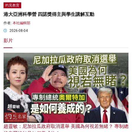
灼見教育
港大亞洲科學營 四諾獎得主與學生講解互動
作者:
本社編輯部
2026-08-04
影片
趙靈敏：尼加拉瓜政府取消選舉 美國為何視若無睹？ 專制總