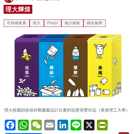
名家榜
理大輝煌
灼見活動
可持續發展
理大
PolyU
減少廚餘
綠色無間
關於我們
理大校園回收箱外觀圖案設計比賽的冠軍得獎作品（香港理工大學）
Facebook
WhatsApp
WeChat
Email
LinkedIn
Line
X
PrintFriendl