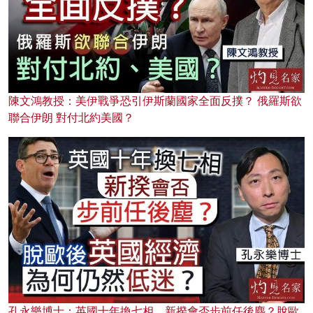
陳文鴻教授：美伊戰爭恐引伊斯蘭國家全面反撲？ 俄羅斯欲
聯合伊朗 對付北約美國？
孔永樂博士：英國十年換七相，新揆會否步前任後塵？脫歐