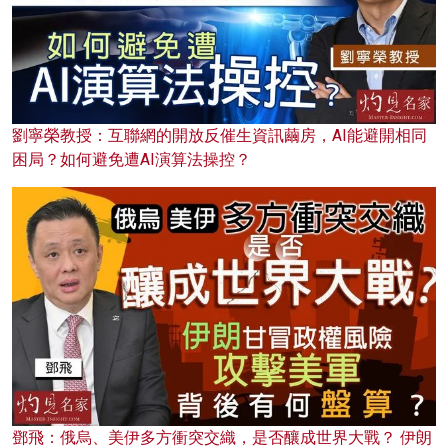
劉寧榮教授：互聯網的開放反催生資訊繭房，AI能避開相同
困局？如何避免遭AI演算法操控？
鄧飛：俄烏、美伊多方衝突交織，是否釀成世界大戰？ 伊朗