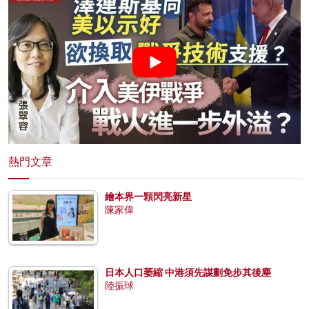
熱門文章
繪本界一顆閃亮新星
陳家偉
日本人口萎縮 中港須先謀劃免步其後塵
陸振球