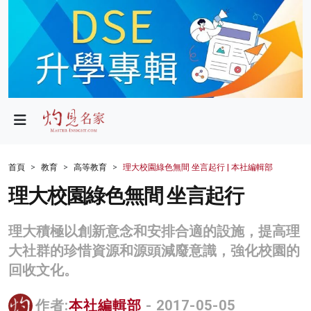
政局
教育
文化
財經
首頁
教育
高等教育
理大校園綠色無間 坐言起行 | 本社編輯部
生活
理大校園綠色無間 坐言起行
健康
理大積極以創新意念和安排合適的設施，提高理
商業
大社群的珍惜資源和源頭減廢意識，強化校園的
回收文化。
科技
影片
作者:
本社編輯部
- 2017-05-05