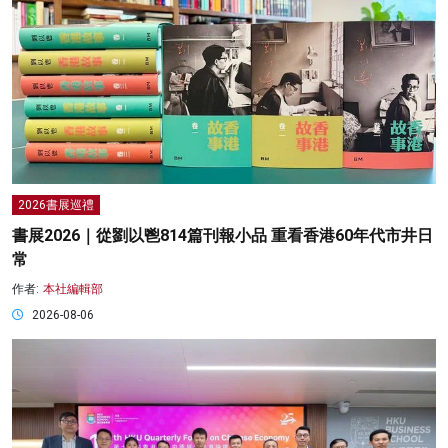
2026書展巡禮
書展2026｜從劉以鬯814篇刊報小品 重看香港60年代市井日
常
作者:
本社編輯部
2026-08-06