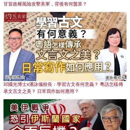
甘冒政權風險攻擊美軍，背後有何盤算？
邱國光博士x潘詠儀校長：學習古文有何意義？ 粵語怎樣傳
承文言文之美？ 日常寫作如何應用？