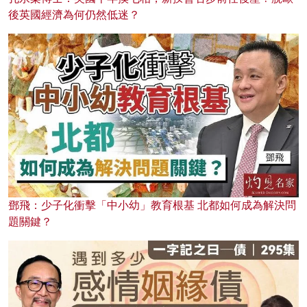
後英國經濟為何仍然低迷？
鄧飛：少子化衝擊「中小幼」教育根基 北都如何成為解決問
題關鍵？