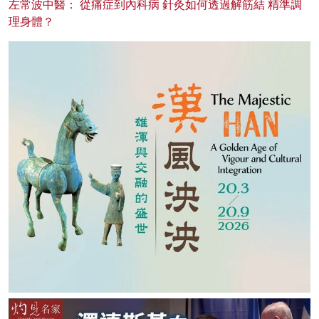
左常波中醫： 從痛症到內科病 針灸如何透過解筋結 精準調
理身體？