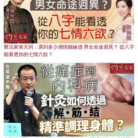
曆法家侯天同：遇到多少感情姻緣債 男女命途迥異？ 從八字
能看透你的七情六欲？