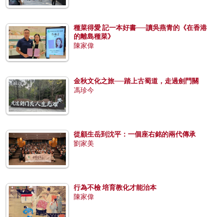
種菜得愛 記一本好書──讀吳燕青的《在香港
的離島種菜》
陳家偉
金秋文化之旅──踏上古蜀道，走過劍門關
馮珍今
從顧生岳到沈平：一個座右銘的兩代傳承
劉家美
行為不檢 培育教化才能治本
陳家偉