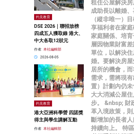
租住公屋解決房
成助長以離婚、
灼見教育
（縱非唯一）目
DSE 2026｜聯招放榜
享福利者在家庭
四成五人獲取錄 港大、
家庭關係、培育
中大各取12狀元
層因物業財富差
作者:
本社編輯部
單位，以解決住
2026-08-05
婚。要解決房屋
居所的機會，而
需求，需將現有
置）計劃內仍未
大大消減公屋住
步。 &nbsp
灼見教育
革入境政策，則
港大亞洲科學營 四諾獎
斷增加的長者人
得主與學生講解互動
持續向上。 特
作者:
本社編輯部