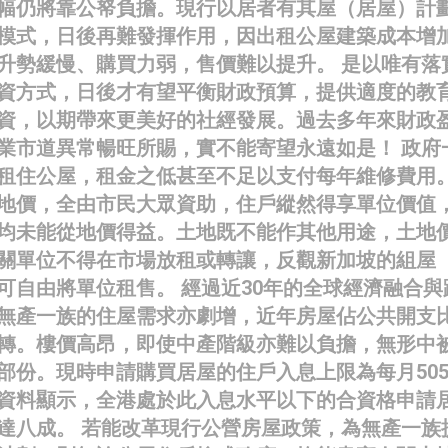
幅仍將靠公帑負擔。現行以居者有其屋（居屋）計
模式，日後再難發揮作用，因出租公屋建築成本增
升勢緩慢、購買力弱，售價難以提升。 是以唯有落
資方式，日後才有望平衡財政預算，提供適度的教
資，以期帶來更美好的社經發展。過去多年來財政
業市道異常暢旺所賜，實不能寄望永遠如是！ 政府
租住公屋，租金之低甚至不足以支付每年維修費用
地價，全由市民大眾資助，住戶縱然得享單位價值
均未能從地價得益。土地既不能作其他用途，土地
關單位不得在市場放租或轉讓，反觀新加坡的組屋
可自由將單位租售。 經過近30年的全球經濟融合與
無產一族的住屋需求亦劇增，近年房屋佔公共開支
轉。樓價高昂，即使中產階級亦難以負擔，無形中
部份。現時申請購買居屋的住戶入息上限為每月505
資料顯示，全港處於此入息水平以下的合資格申請
達八成。 若能改革現行公營房屋政策，為無產一族