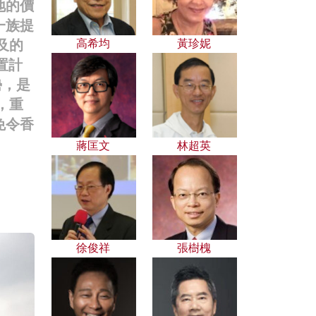
地的價
一族提
及的
高希均
黃珍妮
置計
勢，是
，重
免令香
。
蔣匡文
林超英
徐俊祥
張樹槐