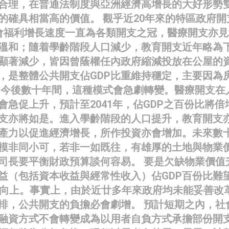
合理，在普通法制度與亞洲經濟高增長的大好形勢
的確具相當高的價值。 觀乎近20年來的特區政府開
會福利增長速度一直為各類開支之冠，醫療開支亦見
溫和；隨着學齡階段人口減少，教育開支近年略為
顯著減少，皆因曾蔭權任內政府縮減投放在公屋的
，是整體公共開支佔GDP比重維持穩定，主要因為
，今後數十年間，這種模式會急劇轉變。醫療開支在
會急促上升，預計至2041年，佔GDP之百份比將倍
支亦將如是。進入學齡階段的人口提升，教育開支
產力以促進經濟增長，所作投資亦會增加。未來數
模非同小可，若非一如既往，有雄厚的土地與物業
司長要平衡財政預算談何容易。 要是欠缺物業價值
益（包括資本收益與經常性收入）佔GDP百份比難
持向上。事實上，由於近廿多年來政府均未能妥善改
排，公共開支的負擔必會劇增。 預計短期之內，社
融資方式不會轉變成為以用者自負方式承擔部份開