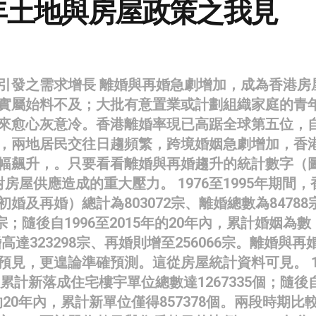
年土地與房屋政策之我見
引發之需求增長 離婚與再婚急劇增加，成為香港房
實屬始料不及；大批有意置業或計劃組織家庭的青
來愈心灰意冷。香港離婚率現已高踞全球第五位，
，兩地居民交往日趨頻繁，跨境婚姻急劇增加，香
幅飆升，。只要看看離婚與再婚趨升的統計數字（
房屋供應造成的重大壓力。 1976至1995年期間，
婚及再婚）總計為803072宗、離婚總數為84788
4宗；隨後自1996至2015年的20年內，累計婚姻為數
婚高達323298宗、再婚則增至256066宗。離婚與再
預見，更遑論準確預測。這從房屋統計資料可見。 19
，累計新落成住宅樓宇單位總數達1267335個；隨後
5年的20年內，累計新單位僅得857378個。兩段時期比