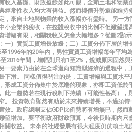
有收入基礎。財政盈餘如此可觀，全賴土地和物業
與經常性收入均大有裨益。然而樓價升勢還能維持
定，來自土地與物業的收入漲幅亦有盡時。 另一方
中小企業的稅收，在整體稅收中的比例不但難望提
資增幅有限，相關稅收又怎會大幅增多？從圖2顯示
：一）實質工資增長放緩；二）工資分佈下層的增
76至1996年的20年內，男性實質工資增幅每年平均為4
996至2016年間，增幅則只有1至2%，銳減原因固然
另一要素乃由於在全球邁向知識型經濟的過程中，
長下滑。 同樣值得關注的是，工資增幅與工資水平
，形成工資分佈集中於底端的現象，亦即工資低於
。此一趨勢若在現行稅制下持續（可能性甚高），
窄。 投資教育顯然有助於未來持續增長，不過須待
實效。政府總開支佔GDP比例勢將有增無已，然而
難望增加。要平衡政府財政預算，今後長時期內只
相關收益。 未來的社經發展有很大程度仍仗賴土地