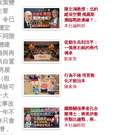
政策變
陳文鴻教授：北約
主要
縱深空襲 俄羅斯
，令已
瀕臨戰敗邊緣？中
國零部件能左右戰
本社編輯部
穩定
局走向？
不同階
從顧生岳到沈平：
增建
一個座右銘的兩代
婚與再
傳承
劉家美
供自置
房屋
行為不檢 培育教
（租
化才能治本
舉除可
陳家偉
一大
大事改
國際關係學者孔永
十年不
樂博士：將美伊衝
亦只會
突類比越戰，兩者
有何異同？中國崛
本社編輯部
增，
起能否為全球格局