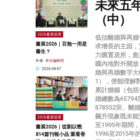
未來五
（中）
2026書展巡禮
低估離婚與再婚
書展2026｜百無一用是
求增長的主因，
書生？
力購置居所，愈
作者:
本社編輯部
國內地對外開放
2026-08-07
婚與再婚數字大
1），便能理解對
累計婚姻（包括初
婚總數為6579
878552宗、離
飆升現象既未能
2026書展巡禮
至1995年期間
書展2026｜從劉以鬯
1996至201
814篇刊報小品 重看香