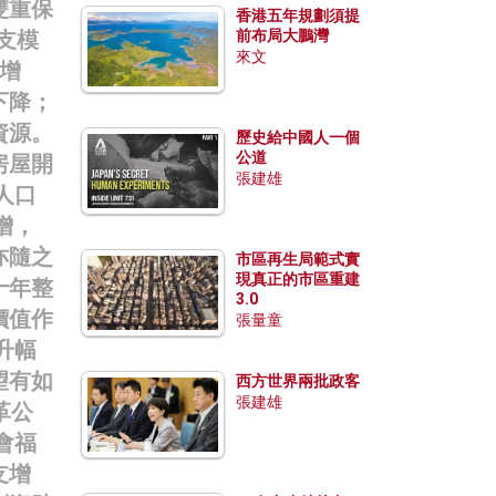
雙重保
香港五年規劃須提
支模
前布局大鵬灣
來文
增
下降；
資源。
歷史給中國人一個
公道
房屋開
張建雄
人口
增，
亦隨之
市區再生局範式實
現真正的市區重建
十年整
3.0
價值作
張量童
升幅
望有如
西方世界兩批政客
張建雄
革公
會福
支增