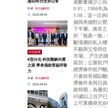
港60年代市井日常
屋數量減少三份
0.91，1986年為
作者:
本社編輯部
1.08，這一比
2026-08-06
婚與再婚對公營
下半層。換言之
的「無產一族」
斷漲價的私人樓
不願與父母同住
灼見經濟
市場。 戶主的
K型分化 科技難解內需
區別；公屋租戶
之困 學者倡政策協同發
經濟條件租戶離
力
只會助長補貼離
作者:
本社編輯部
濟條件者與日俱
2026-08-06
政時期，為優先
65歲以上住戶
上可算獲得充份