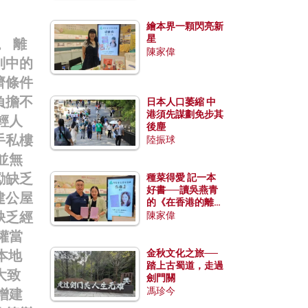
繪本界一顆閃亮新
星
。 離
陳家偉
別中的
濟條件
負擔不
日本人口萎縮 中
港須先謀劃免步其
輕人
後塵
手私樓
陸振球
並無
勵缺乏
種菜得愛 記一本
好書──讀吳燕青
建公屋
的《在香港的離島
缺乏經
種菜》
陳家偉
權當
本地
金秋文化之旅──
踏上古蜀道，走過
大致
劍門關
馮珍今
增建