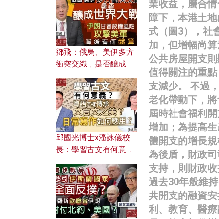
何避免遭AI演算法操
業收益，屬合情
控？
障下，本港土地
式（圖3），社
加，但增幅尚算
鄧飛：俄烏、美伊多方
公共房屋開支則
衝突交織，是否釀成世
值得關注的重點
界大戰？ 伊朗甘冒政權
支減少。 不過
風險攻擊美軍，背後有
老化帶動下，將
何盤算？
屆時社會福利開
增加；為提高生
邱國光博士x潘詠儀校
體開支的增長規
長：學習古文有何意
為後盾，財政司
義？ 粵語怎樣傳承文言
支持，則財政收
文之美？ 日常寫作如何
過去30年般維
應用？
共開支的融資安
利、教育、醫療