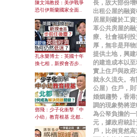
長，故大部份增
陳文鴻教授：美伊戰爭
恐引伊斯蘭國家全面反
出租公屋的融資
撲？ 俄羅斯欲聯合伊朗
居屋則礙於工資
對付北約美國？
革公共房屋的融
療、社會福利投
厚，無非是拜物
提供土地，興建
孔永樂博士：英國十年
的建造成本以至
換七相，新揆會否步前
實上住戶與政府
任後塵？脫歐後英國經
濟為何仍然低迷？
就永久流失。有
公屋）住戶，則
婚姻趨勢，香港
調的現象勢將逆
鄧飛：少子化衝擊「中
為公帑負擔的一
小幼」教育根基 北都如
元，據政府統計
何成為解決問題關鍵？
戶，比例竟然高