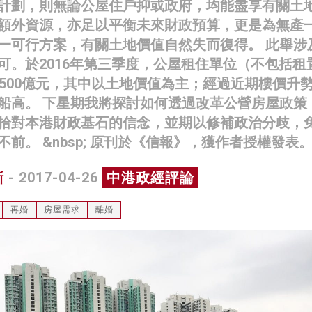
計劃，則無論公屋住戶抑或政府，均能盡享有關土
額外資源，亦足以平衡未來財政預算，更是為無產
一可行方案，有關土地價值自然失而復得。 此舉涉
可。於2016年第三季度，公屋租住單位（不包括租
9500億元，其中以土地價值為主；經過近期樓價升
船高。 下星期我將探討如何透過改革公營房屋政策
拾對本港財政基石的信念，並期以修補政治分歧，
前。 &nbsp; 原刊於《信報》，獲作者授權發表
漸
- 2017-04-26
中港政經評論
再婚
房屋需求
離婚