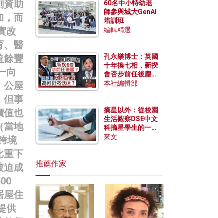
劃資助
60名中小特幼老
師參與城大GenAI
加，而
培訓班
實改
編輯精選
育、醫
盈餘豐
孔永樂博士：英國
十年換七相，新揆
一向
會否步前任後塵？
脫歐後英國經濟為
本社編輯部
。公屋
何仍然低迷？
，但事
摘星以外：從校園
價值也
生活觀察DSE中文
（當地
科摘星學生的一點
特質
來文
跨境
比重下
推薦作家
被迫成
00
居屋住
提供