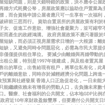
屋短缺問題，則是大錯特錯的政策，決不應令公屋
再婚方式耗費公帑，房屋政策應以協助住戶置業為
標，而合資格申請公屋者應只可一生享有一次福利
破碎前三思而行。 資助自置居所的房屋政策有利於
子女、促進工作意欲、增強社會凝聚力，並可縮窄
距而產生的政經鴻溝。 政府房屋政策不應只著眼於
屋短缺，而必須正視房屋需求日增的一大根源：離
短缺，又避免同時令問題惡化，必需為市民大眾提
非僅僅提供租住單位。 要減少由離婚與再婚帶動的
出租公屋，特別是1997年後建成，與及租者置其屋
售出的單位，出售給現有租戶，將單位私有化，此
戶的離婚意欲，同時亦於減輕經濟分化問題上跨進
; 財政預算與社經發展 香港人口正急促老化，一日未能
只能繼續依賴未有增長的勞動人口，去負擔未來數
口。醫療、社會福利的公共開支，佔本地GDP比例
區政府近10年來財政盈餘豐厚，但要應付公共開支日