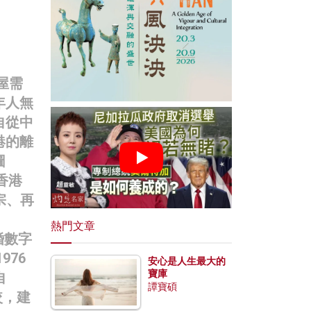
屋需
年人無
自從中
港的離
圖
香港
宗、再
熱門文章
婚數字
76
安心是人生最大的
寶庫
自
譚寶碩
較，建