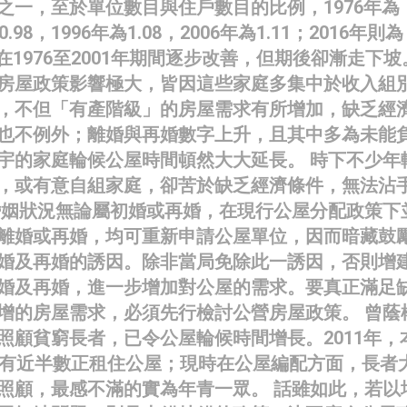
之一，至於單位數目與住戶數目的比例，1976年為
0.98，1996年為1.08，2006年為1.11；2016年則為
例在1976至2001年期間逐步改善，但期後卻漸走下坡
房屋政策影響極大，皆因這些家庭多集中於收入組
，不但「有產階級」的房屋需求有所增加，缺乏經
也不例外；離婚與再婚數字上升，且其中多為未能
宇的家庭輪候公屋時間頓然大大延長。 時下不少年
，或有意自組家庭，卻苦於缺乏經濟條件，無法沾
婚姻狀況無論屬初婚或再婚，在現行公屋分配政策下
離婚或再婚，均可重新申請公屋單位，因而暗藏鼓
婚及再婚的誘因。除非當局免除此一誘因，否則增
婚及再婚，進一步增加對公屋的需求。要真正滿足
增的房屋需求，必須先行檢討公營房屋政策。 曾蔭
照顧貧窮長者，已令公屋輪候時間增長。2011年，
已有近半數正租住公屋；現時在公屋編配方面，長者
照顧，最感不滿的實為年青一眾。 話雖如此，若以