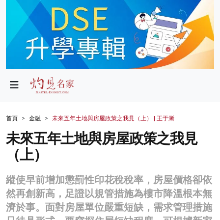
政局
教育
文化
財經
首頁
金融
未來五年土地與房屋政策之我見（上） | 王于漸
生活
未來五年土地與房屋政策之我見
（上）
健康
商業
縱使早前增加懲罰性印花稅稅率，房屋價格卻依
然再創新高，足證以規管措施為樓市降溫根本無
科技
濟於事。面對房屋單位嚴重短缺，需求管理措施
影片