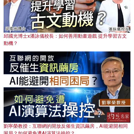
邱國光博士x潘詠儀校長：如何善用動畫遊戲 提升學習古文
動機？
劉寧榮教授：互聯網的開放反催生資訊繭房，AI能避開相同
困局？如何避免遭AI演算法操控？