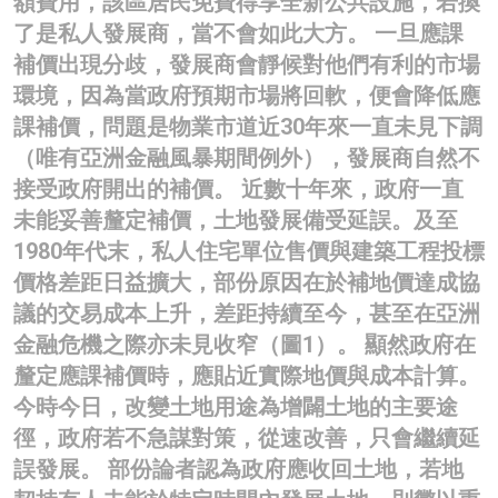
額費用，該區居民免費得享全新公共設施，若換
了是私人發展商，當不會如此大方。 一旦應課
補價出現分歧，發展商會靜候對他們有利的市場
環境，因為當政府預期市場將回軟，便會降低應
課補價，問題是物業市道近30年來一直未見下調
（唯有亞洲金融風暴期間例外），發展商自然不
接受政府開出的補價。 近數十年來，政府一直
未能妥善釐定補價，土地發展備受延誤。及至
1980年代末，私人住宅單位售價與建築工程投標
價格差距日益擴大，部份原因在於補地價達成協
議的交易成本上升，差距持續至今，甚至在亞洲
金融危機之際亦未見收窄（圖1）。 顯然政府在
釐定應課補價時，應貼近實際地價與成本計算。
今時今日，改變土地用途為增闢土地的主要途
徑，政府若不急謀對策，從速改善，只會繼續延
誤發展。 部份論者認為政府應收回土地，若地