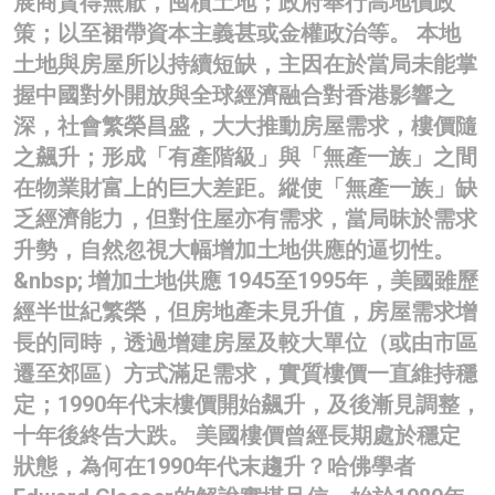
展商貪得無厭，囤積土地；政府奉行高地價政
策；以至裙帶資本主義甚或金權政治等。 本地
土地與房屋所以持續短缺，主因在於當局未能掌
握中國對外開放與全球經濟融合對香港影響之
深，社會繁榮昌盛，大大推動房屋需求，樓價隨
之飆升；形成「有產階級」與「無產一族」之間
在物業財富上的巨大差距。縱使「無產一族」缺
乏經濟能力，但對住屋亦有需求，當局昧於需求
升勢，自然忽視大幅增加土地供應的逼切性。
&nbsp; 增加土地供應 1945至1995年，美國雖歷
經半世紀繁榮，但房地產未見升值，房屋需求增
長的同時，透過增建房屋及較大單位（或由市區
遷至郊區）方式滿足需求，實質樓價一直維持穩
定；1990年代末樓價開始飆升，及後漸見調整，
十年後終告大跌。 美國樓價曾經長期處於穩定
狀態，為何在1990年代末趨升？哈佛學者