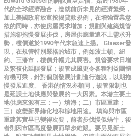
Edward Glaeser的解說實堪足信。始於1980年
代的全球經濟融合，造就前所未見的經濟繁榮，
加上美國政府放寬按揭貸款規例，在增強置業意
欲的同時，亦使房屋需求增加；規劃與建築規管
措施卻拖慢發展步伐，房屋供應量追不上需求升
勢，樓價遂於1990年代末急速上揚。 Glaeser發
現，在規管特別嚴格的城市，例如波士頓、紐
約、三藩市，樓價升幅尤其厲害。規管要求日增
及繁複化延誤發展；規管成風更令各種利益團體
有機可乘，針對個別發展計劃進行遊說，以期拖
慢發展進度。 香港的情況亦類同，規管限制也
是延誤土地供應與發展的一大因素。本港主要土
地供應來源有三：一）填海；二）市區重建；
三）改變新界綠化地和棕地用途。 填海與市區
重建其實早已變得次要，前者步伐慢似蝸牛，後
者則因市區高度發展而舉步維艱。要另覓新土