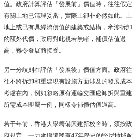
值。政府計算評估「發展前」價值時，往往假定
有關土地已清理妥當，實際上卻非必然如此。土
地上或已有具經濟價值的建築或結構，牽涉拆卸
的額外代價，政府對此視若無睹，補價估值過
高，難令發展商接受。
另一分歧則在評估「發展後」價值方面。政府往
往不將拆卸和重建現有設施方面涉及的發展成本
考慮在內，例如忽略原有運輸交匯處卸拆與重建
所需成本即屬一例，同樣令補價估值過高。
若干年前，香港大學籌備興建新校舍時，須按政
府規定，一力承擔遷移有47年歷史的堅尼地城配