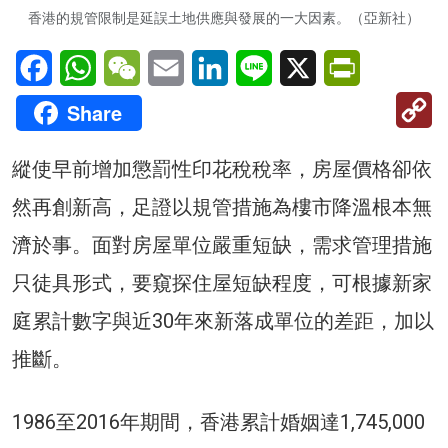
香港的規管限制是延誤土地供應與發展的一大因素。（亞新社）
Facebook
WhatsApp
WeChat
Email
LinkedIn
Line
X
PrintFriendl
C
Share
Li
縱使早前增加懲罰性印花稅稅率，房屋價格卻依
然再創新高，足證以規管措施為樓市降溫根本無
濟於事。面對房屋單位嚴重短缺，需求管理措施
只徒具形式，要窺探住屋短缺程度，可根據新家
庭累計數字與近30年來新落成單位的差距，加以
推斷。
1986至2016年期間，香港累計婚姻達1,745,000