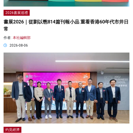
2026書展巡禮
書展2026｜從劉以鬯814篇刊報小品 重看香港60年代市井日
常
作者:
本社編輯部
2026-08-06
灼見經濟