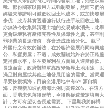
契持有人未能於特定時間內發展土地，則懲以重
稅。部份國家以徵用方式強制發展，然而它們的
經驗未能證明可減低收回土地成本，或加快發展
步伐，政府其實透過強行以行政手段回收土地，
亦無法令收集與清理土地的交易成本消失，此舉
更會破壞私有產權完整性及保障性之虞，甚至削
弱物業的長遠價值，亦會造成政治分化。 觀乎
外國行之有效的辦法，在於容許發展商同時興建
公、私營房屋；不過，成效關鍵始終在於正確釐
定補價水平，並在發展利益方面加入適當條款。
長遠而言，政府難望單靠改變新界土地用途，以
滿足對房屋或其他土地發展用途的需求。當局遲
早要恢復填海，目前全港用地中有6% 源自填
海，反觀新加坡的填海比例則高達20%。在這方
面，香港未免落後形勢，今後應從速釐定填海大
計，方可有望切合長遠需要。 下星期我將解構