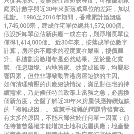
只徒具形式，要窺探住屋短缺程度，可根據新家
名家榜
庭累計數字與近30年來新落成單位的差距，加以
推斷。 1986至2016年期間，香港累計婚姻達
灼見活動
1,745,000宗，建成住宅單位總共1,572,000個。
關於我們
假設拆卸單位佔新供應一成左右，則淨增長單位
僅得1,414,000個。 近30年來，按落成單位數字
計算，房屋供不應求的程度實在嚴重，樓價飆
升、私樓劏房激增都是必然結果。至於量化寬
鬆、低息環境、內地買家、炒賣成風等，均屬影
響因素，但並非導致動香港房屋短缺的主因。
如何清理積壓的供應短缺情況，滿足對住宅的持
續需求，乃是候任特首政策上當務之急，必需換
個新角度，全盤了解近30年來房屋供應持續短缺
的「複雜成因」。 這棘手複雜的問題背後實在
有太多的原因，不能只歸咎於任何單一因素：前
任特首曾蔭權未能增加土地和房屋供應；地產發