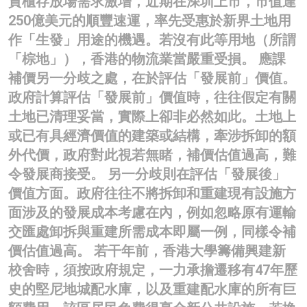
貨櫃存放場需求激增，近期在深圳上市，市值達
250億美元的順豐速運，率先受惠於新界土地用
作「生發」用途的機遇。若沒有此等用地（所謂
「棕地」），香港的物流業當嚴重受損。 應課
補價另一分歧之處，在於評估「發展前」價值。
政府計算評估「發展前」價值時，往往假定有關
土地已清理妥當，實際上卻非必然如此。土地上
或已有具經濟價值的建築或結構，牽涉拆卸的額
外代價，政府對此視若無睹，補價估值過高，難
令發展商接受。 另一分歧則在評估「發展後」
價值方面。政府往往不將拆卸和重建現有設施方
面涉及的發展成本考慮在內，例如忽略原有運輸
交匯處卸拆與重建所需成本即屬一例，同樣令補
價估值過高。 若干年前，香港大學籌備興建新
校舍時，須按政府規定，一力承擔遷移有47年歷
史的堅尼地城配水庫，以及重建配水庫的所有巨