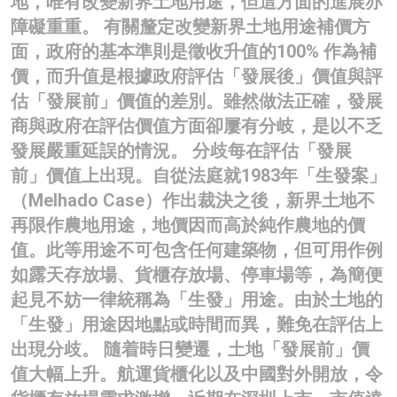
地，唯有改變新界土地用途，但這方面的進展亦
障礙重重。 有關釐定改變新界土地用途補價方
面，政府的基本準則是徵收升值的100% 作為補
價，而升值是根據政府評估「發展後」價值與評
估「發展前」價值的差別。雖然做法正確，發展
商與政府在評估價值方面卻屢有分岐，是以不乏
發展嚴重延誤的情況。 分歧每在評估「發展
前」價值上出現。自從法庭就1983年「生發案」
（Melhado Case）作出裁決之後，新界土地不
再限作農地用途，地價因而高於純作農地的價
值。此等用途不可包含任何建築物，但可用作例
如露天存放場、貨櫃存放場、停車場等，為簡便
起見不妨一律統稱為「生發」用途。由於土地的
「生發」用途因地點或時間而異，難免在評估上
出現分歧。 隨着時日變遷，土地「發展前」價
值大幅上升。航運貨櫃化以及中國對外開放，令