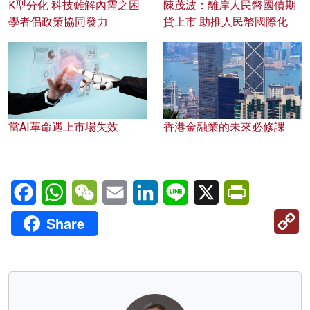
K型分化 科技難解內需之困
陳茂波：離岸人民幣國債期
學者倡政策協同發力
貨上市 助推人民幣國際化
當AI革命遇上市場失效
香港金融業的未來必修課
Facebook
WhatsApp
WeChat
Email
LinkedIn
Line
X
PrintFriendl
C
Share
Li