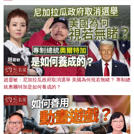
趙靈敏：尼加拉瓜政府取消選舉 美國為何視若無睹？ 專制總
統奧爾特加是如何養成的？