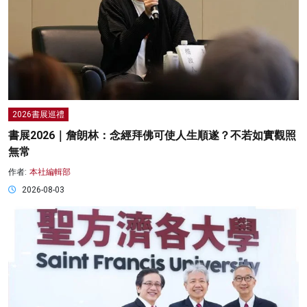
2026書展巡禮
書展2026｜詹朗林：念經拜佛可使人生順遂？不若如實觀照
無常
作者:
本社編輯部
2026-08-03