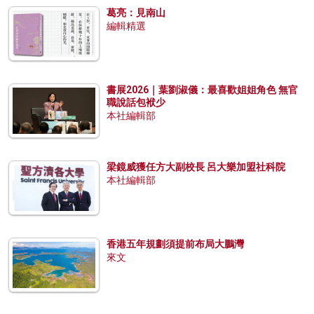
葛亮：見南山
編輯精選
書展2026｜葉劉淑儀：最喜歡姐姐角色 無官
職說話包袱少
本社編輯部
梁鏡威獲任方大副校長 呂大樂加盟社科院
本社編輯部
香港五年規劃須提前布局大鵬灣
來文