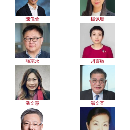
陳偉倫
楊佩珊
張宗永
趙靈敏
潘文慧
湯文亮