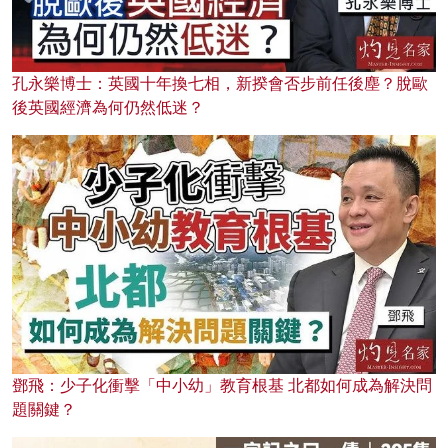
孔永樂博士：英國十年換七相，新揆會否步前任後塵？脫歐
後英國經濟為何仍然低迷？
鄧飛：少子化衝擊「中小幼」教育根基 北都如何成為解決問
題關鍵？