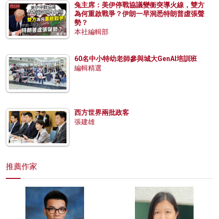
兔主席：美伊停戰協議變衝突導火線，雙方
為何重啟戰爭？伊朗一早洞悉特朗普虛張聲
勢？
本社編輯部
60名中小特幼老師參與城大GenAI培訓班
編輯精選
西方世界兩批政客
張建雄
推薦作家