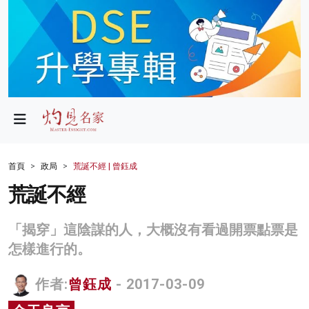
政局
教育
文化
財經
首頁
政局
荒誕不經 | 曾鈺成
生活
荒誕不經
健康
「揭穿」這陰謀的人，大概沒有看過開票點票是
商業
怎樣進行的。
科技
作者:
曾鈺成
- 2017-03-09
影片