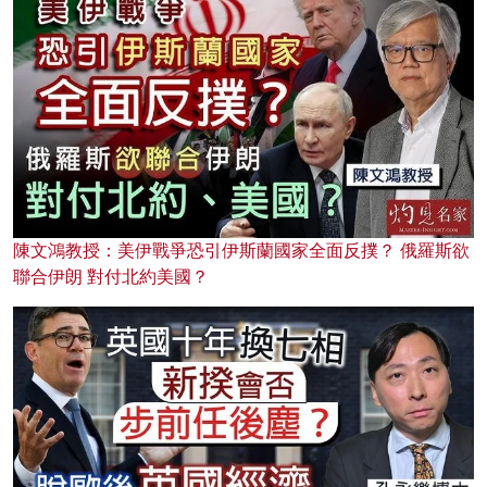
陳文鴻教授：美伊戰爭恐引伊斯蘭國家全面反撲？ 俄羅斯欲
聯合伊朗 對付北約美國？