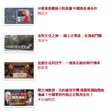
AI發展美國搞小院高牆 中國推多邊合作
關品方
金秋文化之旅──踏上古蜀道，走過劍門關
馮珍今
從顧生岳到沈平：一個座右銘的兩代傳承
劉家美
陳文鴻教授：北約縱深空襲 俄羅斯瀕臨戰敗
邊緣？中國零部件能左右戰局走向？
本社編輯部