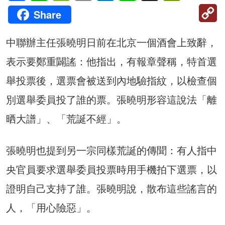
C
Share
Li
中聯辦主任張曉明日前在北京一個酒會上致辭，
表示要鄭重闢謠：他指出，有報章聲稱，特首選
舉投票後，選票會被送到內地驗指紋，以檢查個
別選舉委員投了誰的票。張曉明形容這說法「離
晒大譜」、「荒誕不經」。
張曉明也提到另一宗同樣荒誕的傳聞：有人指中
央官員要求選舉委員投票時用手機拍下選票，以
證明自己支持了誰。張曉明說，散布這些謠言的
人，「用心險惡」。