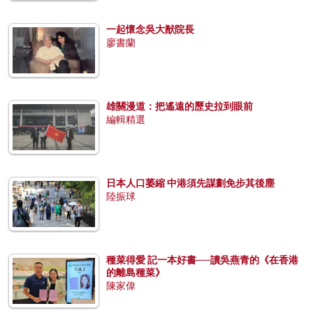
一起懷念吳大猷院長
廖書蘭
雄關漫道：把遙遠的歷史拉到眼前
編輯精選
日本人口萎縮 中港須先謀劃免步其後塵
陸振球
種菜得愛 記一本好書──讀吳燕青的《在香港
的離島種菜》
陳家偉