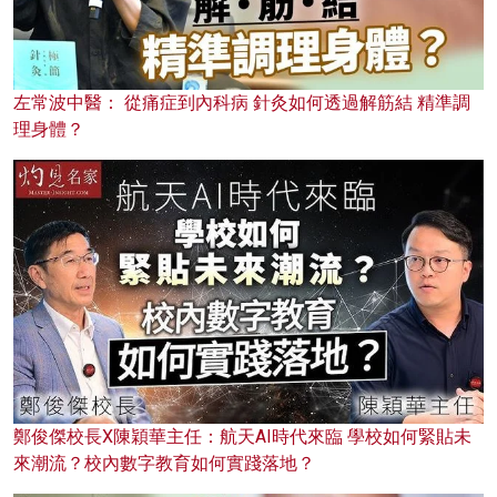
左常波中醫： 從痛症到內科病 針灸如何透過解筋結 精準調
理身體？
鄭俊傑校長X陳穎華主任：航天AI時代來臨 學校如何緊貼未
來潮流？校內數字教育如何實踐落地？