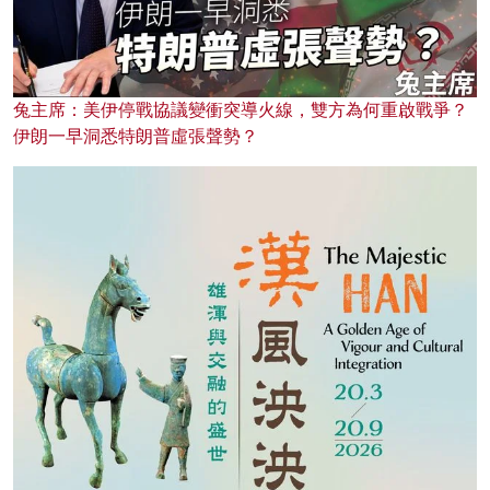
兔主席：美伊停戰協議變衝突導火線，雙方為何重啟戰爭？
伊朗一早洞悉特朗普虛張聲勢？