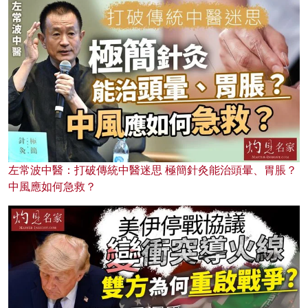
左常波中醫：打破傳統中醫迷思 極簡針灸能治頭暈、胃脹？
中風應如何急救？