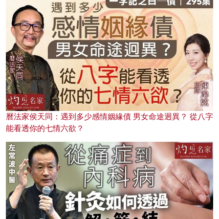
曆法家侯天同：遇到多少感情姻緣債 男女命途迥異？ 從八字
能看透你的七情六欲？