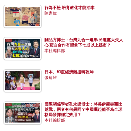
行為不檢 培育教化才能治本
陳家偉
關品方博士：台灣九合一選舉 民進黨大失人
心 藍白合作有望拿下七成以上縣市？
本社編輯部
日本、印度經濟難扭轉乾坤
張建雄
國際關係學者孔永樂博士：將美伊衝突類比
越戰，兩者有何異同？中國崛起能否為全球
格局發揮穩定效用？
本社編輯部