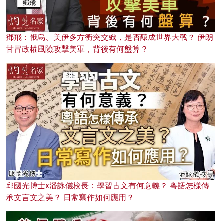
鄧飛：俄烏、美伊多方衝突交織，是否釀成世界大戰？ 伊朗
甘冒政權風險攻擊美軍，背後有何盤算？
邱國光博士x潘詠儀校長：學習古文有何意義？ 粵語怎樣傳
承文言文之美？ 日常寫作如何應用？