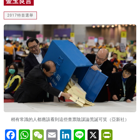
金玉良言
名家榜
2017特首選舉
灼見活動
關於我們
稍有常識的人都應該看到這些查票陰謀論荒誕可笑（亞新社）
Facebook
WhatsApp
WeChat
Email
LinkedIn
Line
X
PrintFriendl