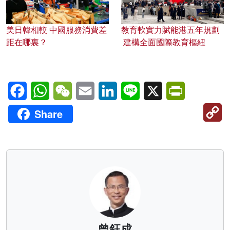
美日韓相較 中國服務消費差
教育軟實力賦能港五年規劃
距在哪裏？
建構全面國際教育樞紐
Facebook
WhatsApp
WeChat
Email
LinkedIn
Line
X
PrintFriendl
C
Share
Li
曾鈺成