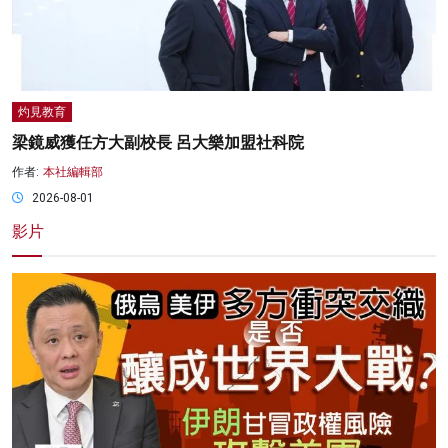
灼見教育
梁鏡威獲任方大副校長 呂大樂加盟社科院
作者:
本社編輯部
2026-08-01
影片