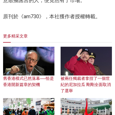
意散播謠言的人，便竟然有了市場。
原刊於《am730》，本社獲作者授權轉載。
更多精采文章
舊香港模式已然落幕──恰是
被兩任獨裁者拿捏了一個世
香港開新篇章的契機
紀的尼加拉瓜 剛剛全面取消
了選舉