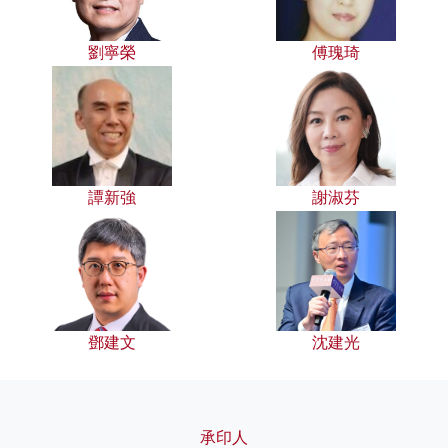
劉寧榮
傅瑰琦
譚新強
謝淑芬
鄧建文
沈建光
承印人