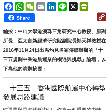
Facebook
WhatsApp
WeChat
Email
LinkedIn
Line
X
PrintFriendl
C
Share
Li
編按：中山大學港澳珠三角研究中心教授、原副
所長、亞太創新經濟研究院副院長鄭天祥教授在
2016年11月24日出席灼見名家傳媒舉辦的「十
三五規劃中香港航運業的機遇與挑戰」論壇，以
下為他的演辭摘要：
「十三五」香港國際航運中心轉型
發展思路建議
航運業與香港關係密切，作為一個重要的中轉