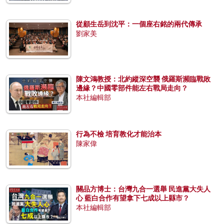
從顧生岳到沈平：一個座右銘的兩代傳承
劉家美
陳文鴻教授：北約縱深空襲 俄羅斯瀕臨戰敗
邊緣？中國零部件能左右戰局走向？
本社編輯部
行為不檢 培育教化才能治本
陳家偉
關品方博士：台灣九合一選舉 民進黨大失人
心 藍白合作有望拿下七成以上縣市？
本社編輯部