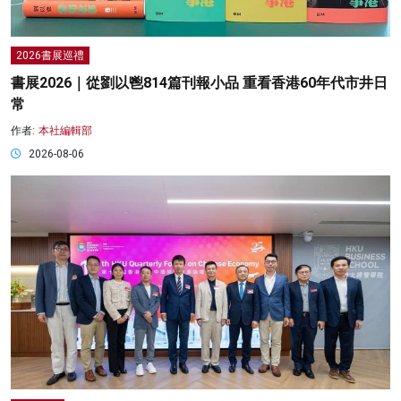
2026書展巡禮
書展2026｜從劉以鬯814篇刊報小品 重看香港60年代市井日
常
作者:
本社編輯部
2026-08-06