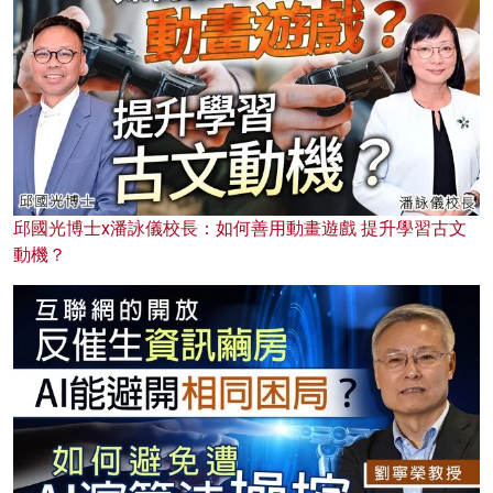
邱國光博士x潘詠儀校長：如何善用動畫遊戲 提升學習古文
動機？