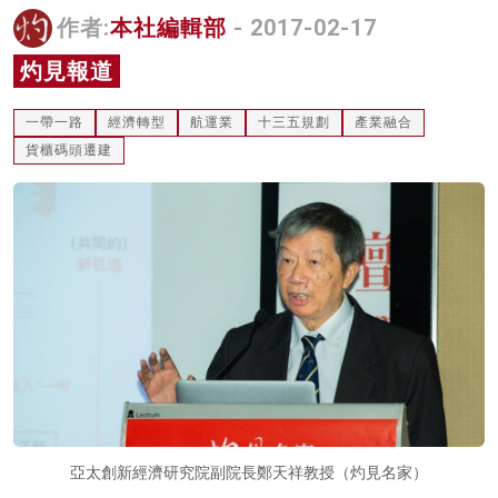
作者:
本社編輯部
- 2017-02-17
名家榜
灼見報道
灼見活動
關於我們
一帶一路
經濟轉型
航運業
十三五規劃
產業融合
貨櫃碼頭遷建
亞太創新經濟研究院副院長鄭天祥教授（灼見名家）