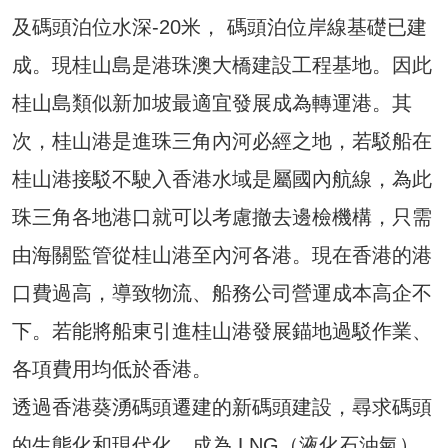
及碼頭泊位水深-20米， 碼頭泊位岸線基礎已建
成。現桂山島是港珠澳大橋建設工程基地。因此
桂山島類似新加坡最適宜發展成為轉運港。其
次，桂山港是進珠三角內河必經之地，若駁船在
桂山港接駁不駛入香港水域是屬國內航線，為此
珠三角各地港口就可以考慮撤去邊檢機構，只需
由海關監管從桂山港至內河各港。現在香港的港
口費過高，導致物流、船務公司營運成本高企不
下。若能將船東引進桂山港發展錨地過駁作業、
各項費用均低於香港。
透過香港葵湧碼頭遷建的新碼頭建設，尋求碼頭
的生態化和現代化。成為 LNG（液化石油氣）