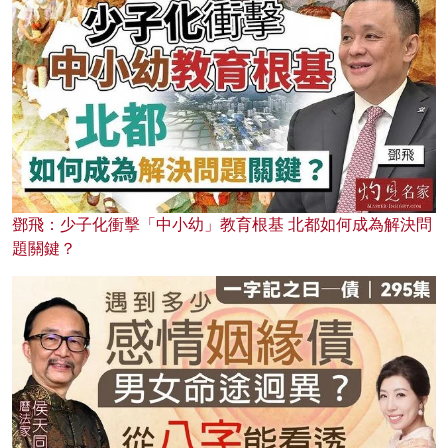
鄧飛：少子化衝擊「中小幼」教育根基 北都如何成為解決問
題關鍵？