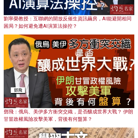
劉寧榮教授：互聯網的開放反催生資訊繭房，AI能避開相同
困局？如何避免遭AI演算法操控？
鄧飛：俄烏、美伊多方衝突交織，是否釀成世界大戰？ 伊朗
甘冒政權風險攻擊美軍，背後有何盤算？