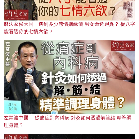
曆法家侯天同：遇到多少感情姻緣債 男女命途迥異？ 從八字
能看透你的七情六欲？
左常波中醫： 從痛症到內科病 針灸如何透過解筋結 精準調
理身體？