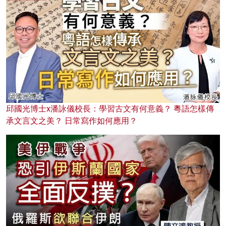
邱國光博士x潘詠儀校長：學習古文有何意義？ 粵語怎樣傳
承文言文之美？ 日常寫作如何應用？