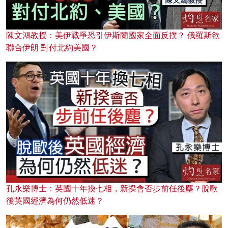
陳文鴻教授：美伊戰爭恐引伊斯蘭國家全面反撲？ 俄羅斯欲
聯合伊朗 對付北約美國？
孔永樂博士：英國十年換七相，新揆會否步前任後塵？脫歐
後英國經濟為何仍然低迷？