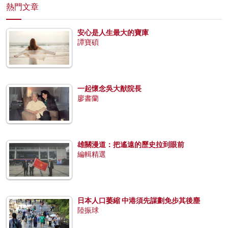
熱門文章
安心是人生最大的寶庫
譚寶碩
一起懷念吳大猷院長
廖書蘭
雄關漫道：把遙遠的歷史拉到眼前
編輯精選
日本人口萎縮 中港須先謀劃免步其後塵
陸振球