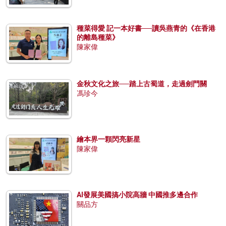
種菜得愛 記一本好書──讀吳燕青的《在香港
的離島種菜》
陳家偉
金秋文化之旅──踏上古蜀道，走過劍門關
馮珍今
繪本界一顆閃亮新星
陳家偉
AI發展美國搞小院高牆 中國推多邊合作
關品方