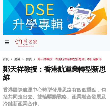
政局
教育
文化
財經
首頁
財經
投資
鄭天祥教授：香港航運業轉型新思維 | 本社編輯部
生活
鄭天祥教授：香港航運業轉型新思
維
健康
商業
香港國際航運中心轉型發展思路有四個重點，包
括共同走出去、雙輪驅動戰略、產業融合發展及
科技
冷鏈新產業合作。
影片