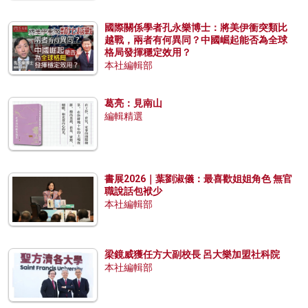
國際關係學者孔永樂博士：將美伊衝突類比
越戰，兩者有何異同？中國崛起能否為全球
格局發揮穩定效用？
本社編輯部
葛亮：見南山
編輯精選
書展2026｜葉劉淑儀：最喜歡姐姐角色 無官
職說話包袱少
本社編輯部
梁鏡威獲任方大副校長 呂大樂加盟社科院
本社編輯部