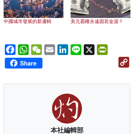
中國城市發展的新邏輯
美元霸權永遠固若金湯？
Facebook
WhatsApp
WeChat
Email
LinkedIn
Line
X
PrintFriendl
C
Share
Li
本社編輯部