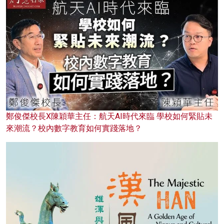
鄭俊傑校長X陳穎華主任：航天AI時代來臨 學校如何緊貼未
來潮流？校內數字教育如何實踐落地？