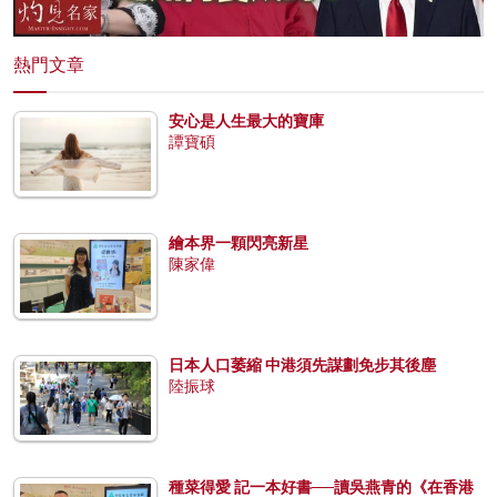
熱門文章
安心是人生最大的寶庫
譚寶碩
繪本界一顆閃亮新星
陳家偉
日本人口萎縮 中港須先謀劃免步其後塵
陸振球
種菜得愛 記一本好書──讀吳燕青的《在香港