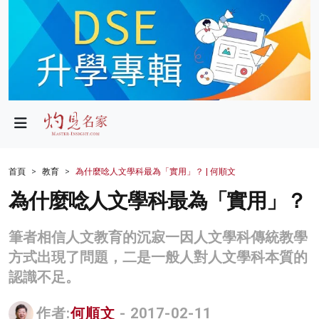
政局
教育
文化
財經
首頁
教育
為什麼唸人文學科最為「實用」？ | 何順文
生活
為什麼唸人文學科最為「實用」？
健康
筆者相信人文教育的沉寂一因人文學科傳統教學
商業
方式出現了問題，二是一般人對人文學科本質的
認識不足。
科技
影片
作者:
何順文
- 2017-02-11