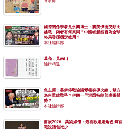
陳家偉
國際關係學者孔永樂博士：將美伊衝突類比
越戰，兩者有何異同？中國崛起能否為全球
格局發揮穩定效用？
本社編輯部
葛亮：見南山
編輯精選
兔主席：美伊停戰協議變衝突導火線，雙方
為何重啟戰爭？伊朗一早洞悉特朗普虛張聲
勢？
本社編輯部
書展2026｜葉劉淑儀：最喜歡姐姐角色 無官
職說話包袱少