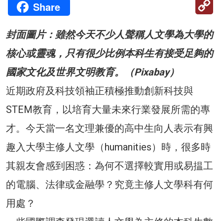
C
Share
Li
封面圖片：雖然今天不少人聲稱人文學為大學的
核心或靈魂，只有很少比例本科生有接受足夠的
國家文化及世界文明教育。（Pixabay）
近期政府及科技領袖正積極推動創新科技與
STEM教育，以培育大量未來行業發展所需的專
才。今天當一名文理兼優的高中生向人表示有興
趣入大學主修人文學（humanities）時，很多時
其親友會感到困惑：為何不選擇較實用或易揾工
的電腦、法律或金融學？究竟主修人文學科有何
用處？