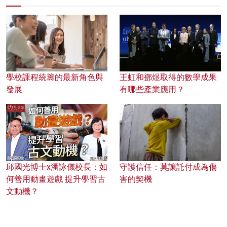
學校課程統籌的最新角色與
王虹和鄧煜取得的數學成果
發展
有哪些產業應用？
邱國光博士x潘詠儀校長：如
守護信任：莫讓託付成為傷
何善用動畫遊戲 提升學習古
害的契機
文動機？