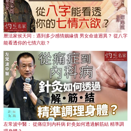
曆法家侯天同：遇到多少感情姻緣債 男女命途迥異？ 從八字
能看透你的七情六欲？
左常波中醫： 從痛症到內科病 針灸如何透過解筋結 精準調