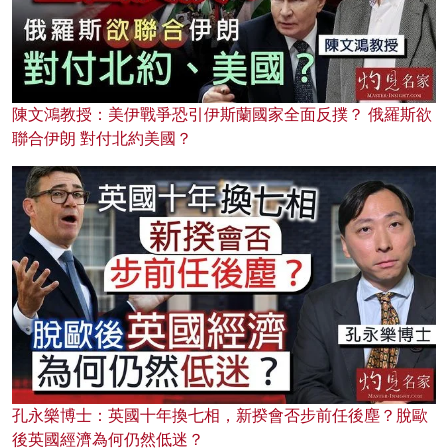
陳文鴻教授：美伊戰爭恐引伊斯蘭國家全面反撲？ 俄羅斯欲
聯合伊朗 對付北約美國？
孔永樂博士：英國十年換七相，新揆會否步前任後塵？脫歐
後英國經濟為何仍然低迷？