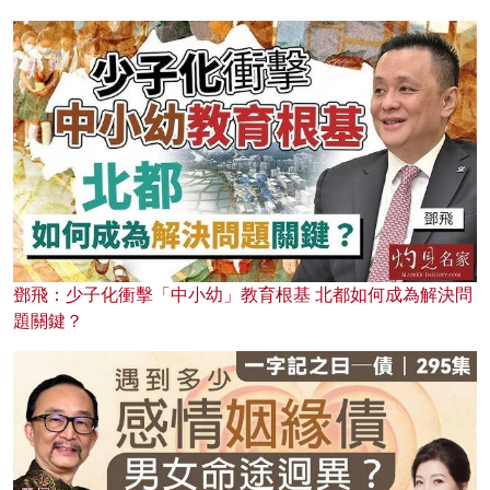
鄧飛：少子化衝擊「中小幼」教育根基 北都如何成為解決問
題關鍵？