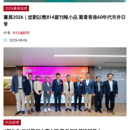
2026書展巡禮
書展2026｜從劉以鬯814篇刊報小品 重看香港60年代市井日
常
作者:
本社編輯部
2026-08-06
灼見經濟