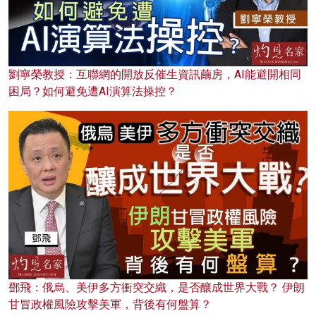
劉寧榮教授：互聯網的開放反催生資訊繭房，AI能避開相同
困局？如何避免遭AI演算法操控？
鄧飛：俄烏、美伊多方衝突交織，是否釀成世界大戰？ 伊朗
甘冒政權風險攻擊美軍，背後有何盤算？