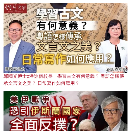
邱國光博士x潘詠儀校長：學習古文有何意義？ 粵語怎樣傳
承文言文之美？ 日常寫作如何應用？