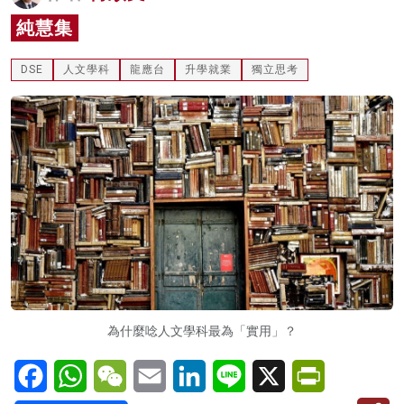
名家榜
純慧集
灼見活動
DSE
人文學科
龍應台
升學就業
獨立思考
關於我們
為什麼唸人文學科最為「實用」？
Facebook
WhatsApp
WeChat
Email
LinkedIn
Line
X
PrintFriendl