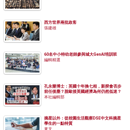
西方世界兩批政客
張建雄
60名中小特幼老師參與城大GenAI培訓班
編輯精選
孔永樂博士：英國十年換七相，新揆會否步
前任後塵？脫歐後英國經濟為何仍然低迷？
本社編輯部
摘星以外：從校園生活觀察DSE中文科摘星
學生的一點特質
來文