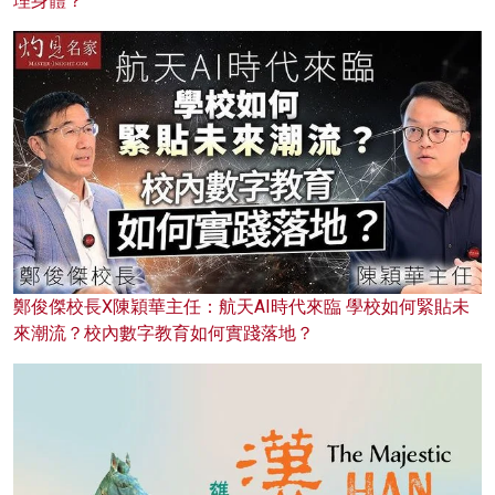
理身體？
鄭俊傑校長X陳穎華主任：航天AI時代來臨 學校如何緊貼未
來潮流？校內數字教育如何實踐落地？