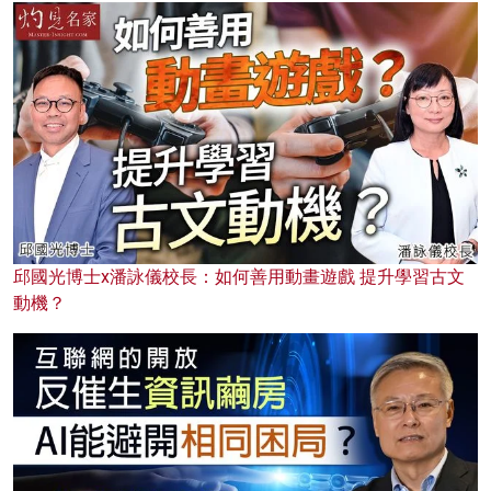
邱國光博士x潘詠儀校長：如何善用動畫遊戲 提升學習古文
動機？