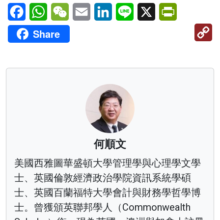
Facebook
WhatsApp
WeChat
Email
LinkedIn
Line
X
PrintFriendl
C
Share
Li
何順文
美國西雅圖華盛頓大學管理學與心理學文學
士、英國倫敦經濟政治學院資訊系統學碩
士、英國百蘭福特大學會計與財務學哲學博
士。曾獲頒英聯邦學人（Commonwealth