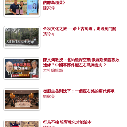
的離島種菜》
陳家偉
金秋文化之旅──踏上古蜀道，走過劍門關
馮珍今
陳文鴻教授：北約縱深空襲 俄羅斯瀕臨戰敗
邊緣？中國零部件能左右戰局走向？
本社編輯部
從顧生岳到沈平：一個座右銘的兩代傳承
劉家美
行為不檢 培育教化才能治本