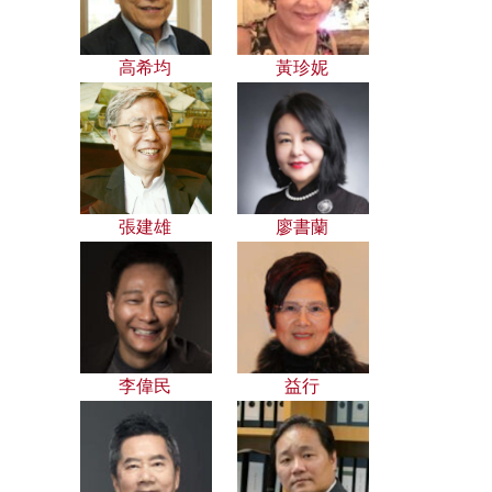
高希均
黃珍妮
張建雄
廖書蘭
李偉民
益行