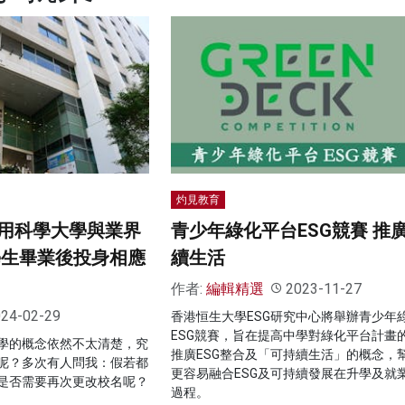
灼見教育
用科學大學與業界
青少年綠化平台ESG競賽 推
學生畢業後投身相應
續生活
作者:
編輯精選
2023-11-27
24-02-29
香港恒生大學ESG研究中心將舉辦青少年
ESG競賽，旨在提高中學對綠化平台計畫
學的概念依然不太清楚，究
推廣ESG整合及「可持續生活」的概念，
呢？多次有人問我：假若都
更容易融合ESG及可持續發展在升學及就
是否需要再次更改校名呢？
過程。