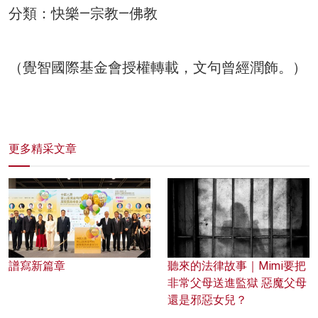
分類：快樂—宗教—佛教
（覺智國際基金會授權轉載，文句曾經潤飾。）
更多精采文章
譜寫新篇章
聽來的法律故事｜Mimi要把
非常父母送進監獄 惡魔父母
還是邪惡女兒？