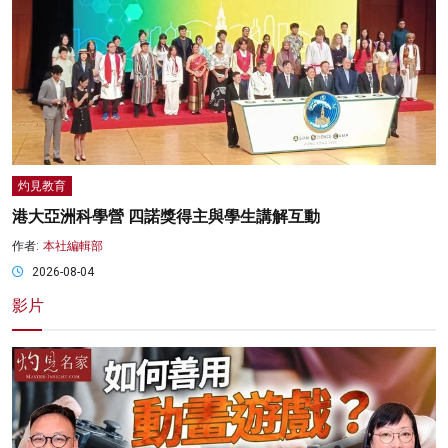
灼見教育
港大亞洲科學營 四諾獎得主與學生講解互動
作者:
本社編輯部
2026-08-04
影片