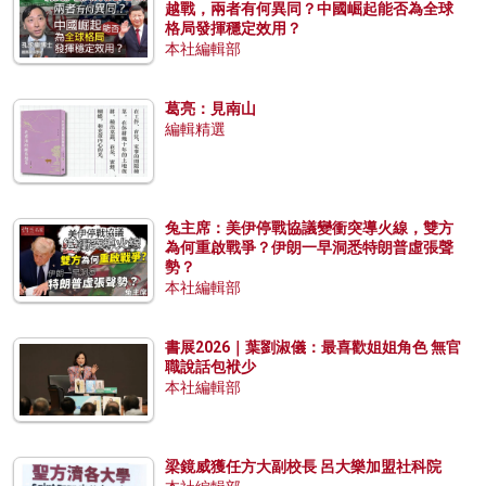
越戰，兩者有何異同？中國崛起能否為全球
格局發揮穩定效用？
本社編輯部
葛亮：見南山
編輯精選
兔主席：美伊停戰協議變衝突導火線，雙方
為何重啟戰爭？伊朗一早洞悉特朗普虛張聲
勢？
本社編輯部
書展2026｜葉劉淑儀：最喜歡姐姐角色 無官
職說話包袱少
本社編輯部
梁鏡威獲任方大副校長 呂大樂加盟社科院