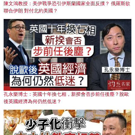
陳文鴻教授：美伊戰爭恐引伊斯蘭國家全面反撲？ 俄羅斯欲
聯合伊朗 對付北約美國？
孔永樂博士：英國十年換七相，新揆會否步前任後塵？脫歐
後英國經濟為何仍然低迷？