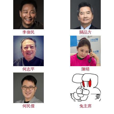
李偉民
關品方
何志平
陳晴
何民傑
兔主席