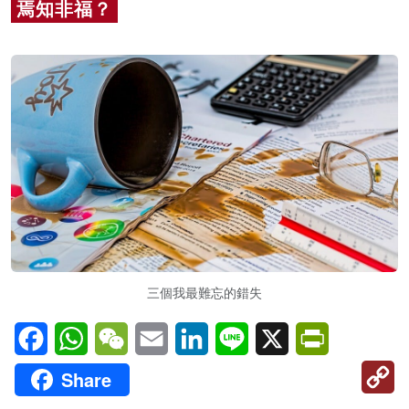
焉知非福？
名家榜
灼見活動
關於我們
三個我最難忘的錯失
Facebook
WhatsApp
WeChat
Email
LinkedIn
Line
X
PrintFriendl
C
Share
Li