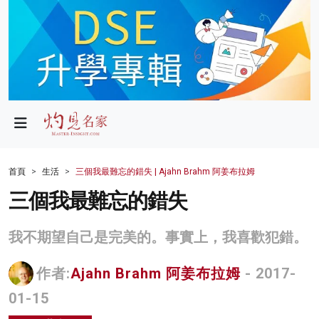
政局
教育
文化
財經
首頁
生活
三個我最難忘的錯失 | Ajahn Brahm 阿姜布拉姆
生活
三個我最難忘的錯失
健康
我不期望自己是完美的。事實上，我喜歡犯錯。
商業
作者:
Ajahn Brahm 阿姜布拉姆
- 2017-
科技
01-15
影片