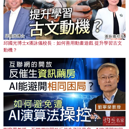
邱國光博士x潘詠儀校長：如何善用動畫遊戲 提升學習古文
動機？