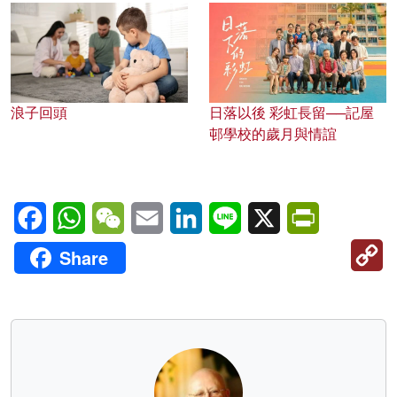
浪子回頭
日落以後 彩虹長留──記屋
邨學校的歲月與情誼
Facebook
WhatsApp
WeChat
Email
LinkedIn
Line
X
PrintFriendl
C
Share
Li