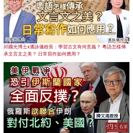
邱國光博士x潘詠儀校長：學習古文有何意義？ 粵語怎樣傳
承文言文之美？ 日常寫作如何應用？