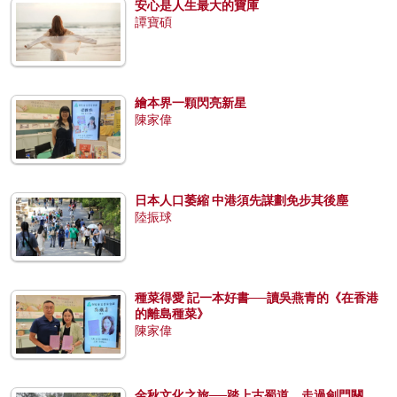
安心是人生最大的寶庫
譚寶碩
繪本界一顆閃亮新星
陳家偉
日本人口萎縮 中港須先謀劃免步其後塵
陸振球
種菜得愛 記一本好書──讀吳燕青的《在香港
的離島種菜》
陳家偉
金秋文化之旅──踏上古蜀道，走過劍門關