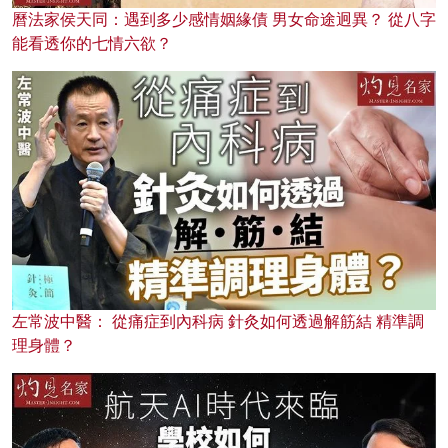
曆法家侯天同：遇到多少感情姻緣債 男女命途迥異？ 從八字
能看透你的七情六欲？
左常波中醫： 從痛症到內科病 針灸如何透過解筋結 精準調
理身體？