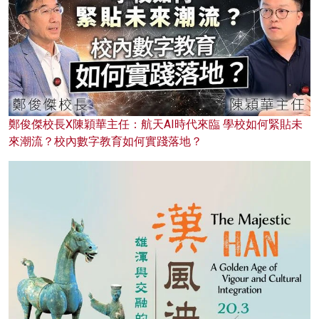
鄭俊傑校長X陳穎華主任：航天AI時代來臨 學校如何緊貼未
來潮流？校內數字教育如何實踐落地？