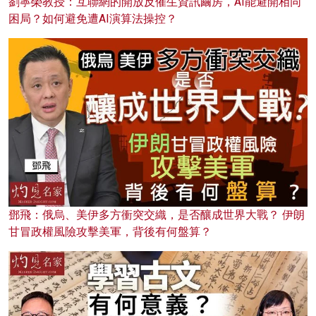
劉寧榮教授：互聯網的開放反催生資訊繭房，AI能避開相同
困局？如何避免遭AI演算法操控？
鄧飛：俄烏、美伊多方衝突交織，是否釀成世界大戰？ 伊朗
甘冒政權風險攻擊美軍，背後有何盤算？