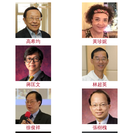
高希均
黃珍妮
蔣匡文
林超英
徐俊祥
張樹槐