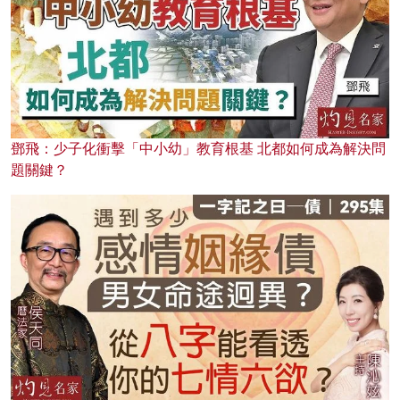
鄧飛：少子化衝擊「中小幼」教育根基 北都如何成為解決問
題關鍵？