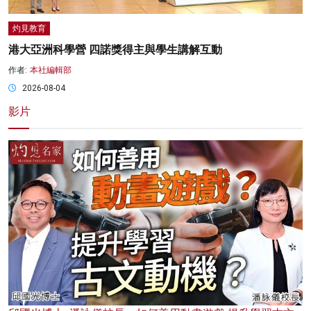
灼見教育
港大亞洲科學營 四諾獎得主與學生講解互動
作者:
本社編輯部
2026-08-04
影片