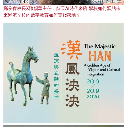
鄭俊傑校長X陳穎華主任：航天AI時代來臨 學校如何緊貼未
來潮流？校內數字教育如何實踐落地？