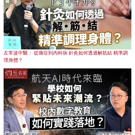
左常波中醫： 從痛症到內科病 針灸如何透過解筋結 精準調
理身體？