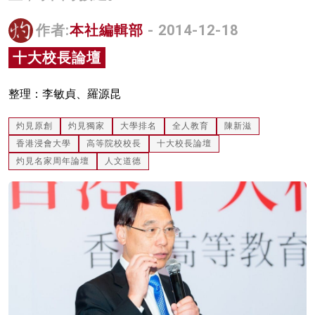
名家榜
作者:
本社編輯部
- 2014-12-18
灼見活動
十大校長論壇
關於我們
整理：李敏貞、羅源昆
灼見原創
灼見獨家
大學排名
全人教育
陳新滋
香港浸會大學
高等院校校長
十大校長論壇
灼見名家周年論壇
人文道德