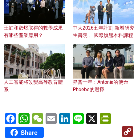
王虹和鄧煜取得的數學成果
中大2026五年計劃 新增研究
有哪些產業應用？
生書院 、國際旗艦本科課程
人工智能將改變高等教育體
昇普十年：Antonia的使命
系
Phoebe的選擇
Facebook
WhatsApp
WeChat
Email
LinkedIn
Line
X
PrintFriendl
C
Share
Li