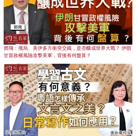
鄧飛：俄烏、美伊多方衝突交織，是否釀成世界大戰？ 伊朗
甘冒政權風險攻擊美軍，背後有何盤算？