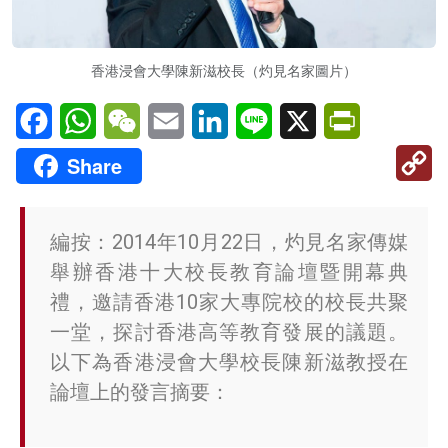
香港浸會大學陳新滋校長（灼見名家圖片）
Facebook
WhatsApp
WeChat
Email
LinkedIn
Line
X
PrintFriendl
C
Share
Li
編按：2014年10月22日，灼見名家傳媒
舉辦香港十大校長教育論壇暨開幕典
禮，邀請香港10家大專院校的校長共聚
一堂，探討香港高等教育發展的議題。
以下為香港浸會大學校長陳新滋教授在
論壇上的發言摘要：