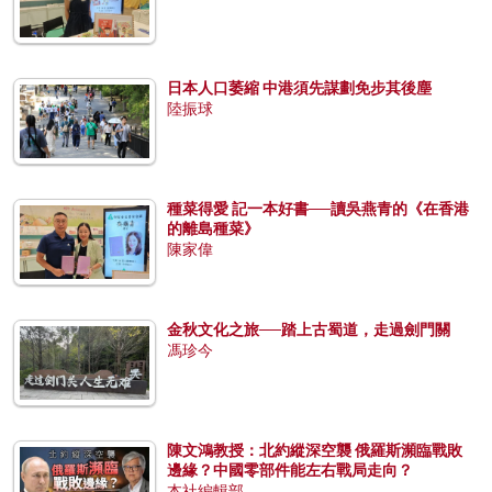
日本人口萎縮 中港須先謀劃免步其後塵
陸振球
種菜得愛 記一本好書──讀吳燕青的《在香港
的離島種菜》
陳家偉
金秋文化之旅──踏上古蜀道，走過劍門關
馮珍今
陳文鴻教授：北約縱深空襲 俄羅斯瀕臨戰敗
邊緣？中國零部件能左右戰局走向？
本社編輯部