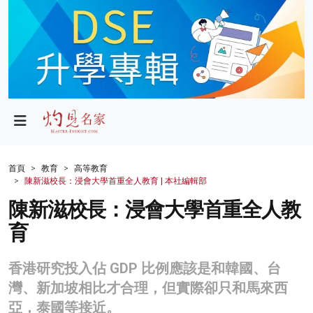
政局
教育
文化
財經
首頁
教育
高等教育
陳新滋校長：浸會大學首重全人教育 | 本社編輯部
生活
陳新滋校長：浸會大學首重全人教
健康
育
商業
香港研究投入佔 GDP 比例應該是和韓國、台
科技
灣、新加坡相比才合理，但實際卻只和馬來西
影片
亞，泰國等接近。