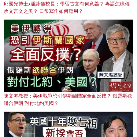
邱國光博士x潘詠儀校長：學習古文有何意義？ 粵語怎樣傳
承文言文之美？ 日常寫作如何應用？
陳文鴻教授：美伊戰爭恐引伊斯蘭國家全面反撲？ 俄羅斯欲
聯合伊朗 對付北約美國？