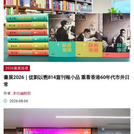
2026書展巡禮
書展2026｜從劉以鬯814篇刊報小品 重看香港60年代市井日
常
作者:
本社編輯部
2026-08-06