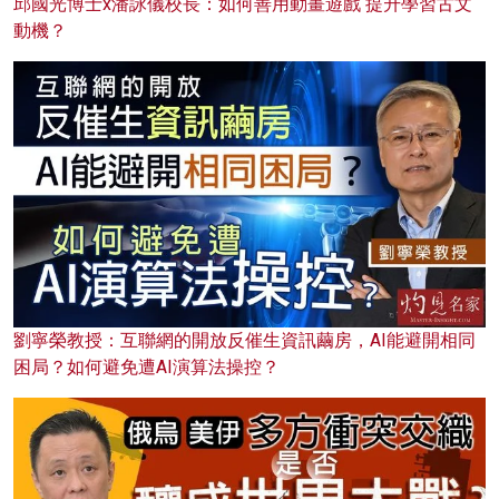
邱國光博士x潘詠儀校長：如何善用動畫遊戲 提升學習古文
動機？
劉寧榮教授：互聯網的開放反催生資訊繭房，AI能避開相同
困局？如何避免遭AI演算法操控？