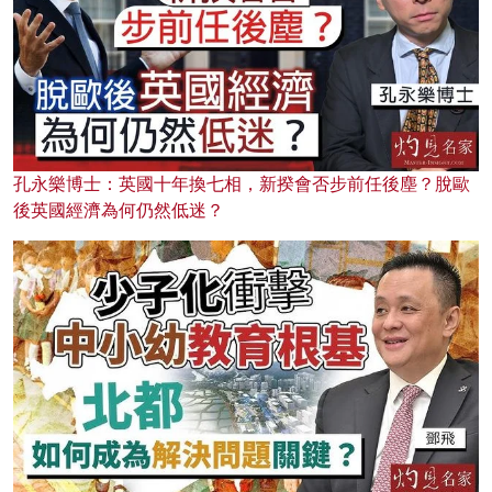
孔永樂博士：英國十年換七相，新揆會否步前任後塵？脫歐
後英國經濟為何仍然低迷？