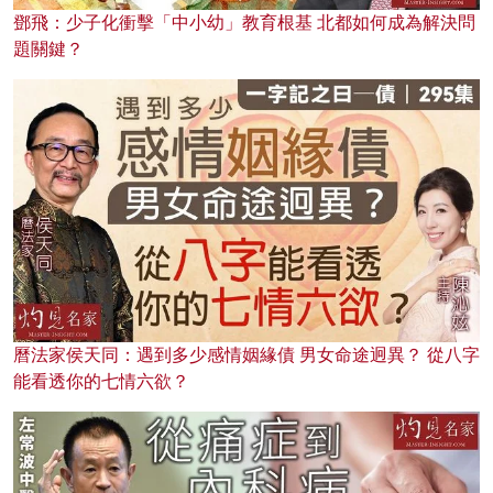
鄧飛：少子化衝擊「中小幼」教育根基 北都如何成為解決問
題關鍵？
曆法家侯天同：遇到多少感情姻緣債 男女命途迥異？ 從八字
能看透你的七情六欲？