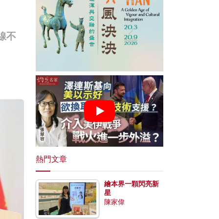
線不
熱門文章
繪本界一顆閃亮新
星
陳家偉