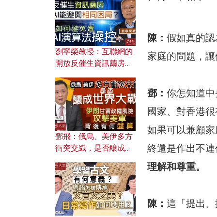
陳：
假如真的認
劉寧榮教授：互聯網的
家庭的問題，讓
開放反催生資訊繭房，
AI能避開相同困局？如
何避免遭AI演算法操
鄧：
你怎知道中
控？
國家、對香港很
如果可以兼顧家
鄧飛：俄烏、美伊多方
終還是作出不連
衝突交織，是否釀成世
界大戰？ 伊朗甘冒政權
理解和尊重。
風險攻擊美軍，背後有
何盤算？
陳：
這「提出、