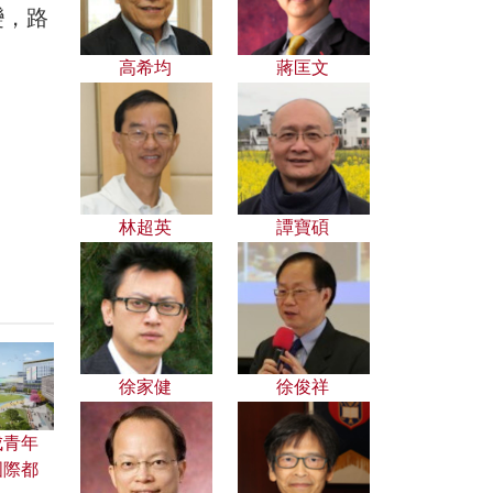
變，路
高希均
蔣匡文
林超英
譚寶碩
徐家健
徐俊祥
成青年
國際都