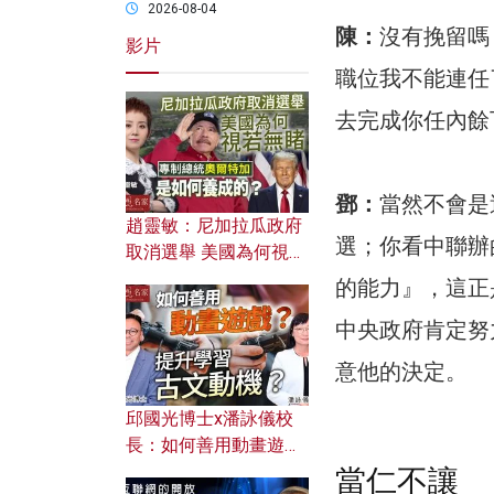
2026-08-04
陳：
沒有挽留嗎
影片
職位我不能連任
去完成你任內餘
鄧：
當然不會是
趙靈敏：尼加拉瓜政府
選；你看中聯辦
取消選舉 美國為何視若
無睹？ 專制總統奧爾特
的能力』，這正
加是如何養成的？
中央政府肯定努
意他的決定。
邱國光博士x潘詠儀校
長：如何善用動畫遊戲
提升學習古文動機？
當仁不讓