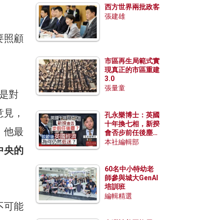
西方世界兩批政客
張建雄
要照顧
市區再生局範式實
現真正的市區重建
3.0
張量童
是對
意見，
孔永樂博士：英國
十年換七相，新揆
，他最
會否步前任後塵？
脫歐後英國經濟為
本社編輯部
中央的
何仍然低迷？
60名中小特幼老
師參與城大GenAI
培訓班
編輯精選
不可能