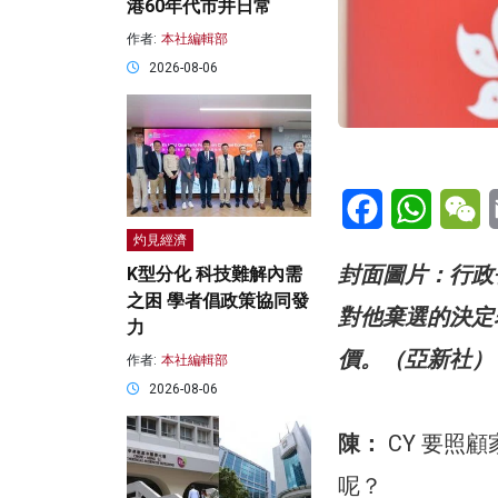
港60年代市井日常
作者:
本社編輯部
2026-08-06
Facebook
WhatsA
W
灼見經濟
封面圖片：行政
K型分化 科技難解內需
之困 學者倡政策協同發
對他棄選的決定
力
價。（亞新社）
作者:
本社編輯部
2026-08-06
陳：
CY 要照
呢？