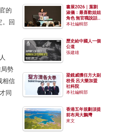
勢？
書展2026｜葉劉
官的
淑儀：最喜歡姐姐
角色 無官職說話
定。回
包袱少
本社編輯部
歷史給中國人一個
公道
張建雄
人
雜局勢
梁鏡威獲任方大副
我相信
校長 呂大樂加盟
社科院
才同
本社編輯部
香港五年規劃須提
前布局大鵬灣
來文