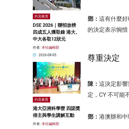
灼見教育
鄧：
這有什麼好
DSE 2026｜聯招放榜
的決定表示惋惜
四成五人獲取錄 港大、
中大各取12狀元
作者:
本社編輯部
2026-08-05
尊重決定
陳：
這決定影響
定，CY 不可
灼見教育
港大亞洲科學營 四諾獎
得主與學生講解互動
鄧：
港澳辦和中
作者:
本社編輯部