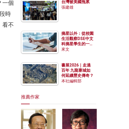
？一個
台灣被美國拖累
張建雄
段時
，看不
摘星以外：從校園
生活觀察DSE中文
科摘星學生的一點
特質
來文
書展2026｜走過
百年 九龍寨城如
何延續歷史傳奇？
本社編輯部
推薦作家