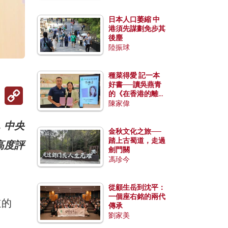
日本人口萎縮 中
港須先謀劃免步其
後塵
陸振球
種菜得愛 記一本
好書──讀吳燕青
Copy
的《在香港的離島
Link
種菜》
陳家偉
，中央
金秋文化之旅──
踏上古蜀道，走過
高度評
劍門關
馮珍今
從顧生岳到沈平：
一個座右銘的兩代
道的
傳承
劉家美