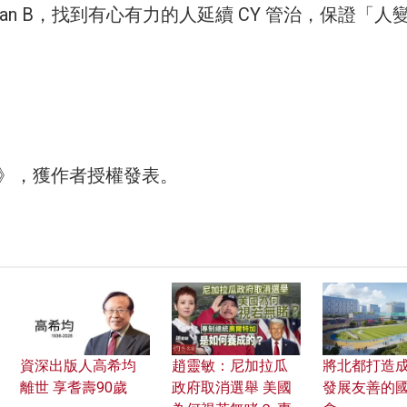
lan B，找到有心有力的人延續 CY 管治，保證「人
0》，獲作者授權發表。
資深出版人高希均
趙靈敏：尼加拉瓜
將北都打造
離世 享耆壽90歲
政府取消選舉 美國
發展友善的