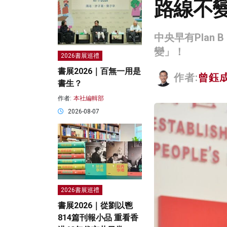
路線不
中央早有Plan
變」！
2026書展巡禮
書展2026｜百無一用是
作者:
曾鈺
書生？
作者:
本社編輯部
2026-08-07
2026書展巡禮
書展2026｜從劉以鬯
814篇刊報小品 重看香