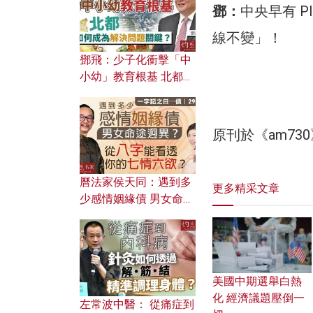
鄧：
中央早有 P
線不變」！
鄧飛：少子化衝擊「中
小幼」教育根基 北都如
何成為解決問題關鍵？
原刊於《am73
曆法家侯天同：遇到多
更多精采文章
少感情姻緣債 男女命途
迥異？ 從八字能看透你
的七情六欲？
美國中期選舉白熱
化 經濟議題壓倒一
左常波中醫： 從痛症到