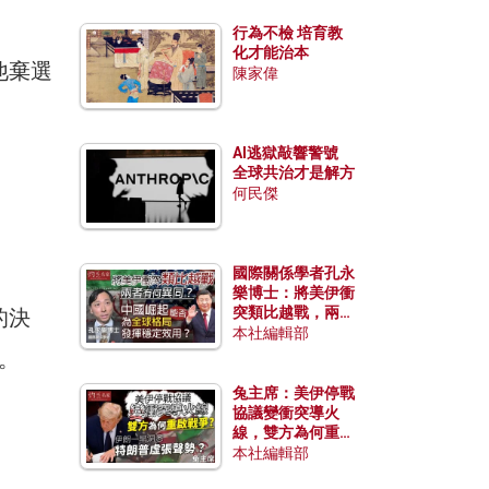
行為不檢 培育教
化才能治本
他棄選
陳家偉
。
AI逃獄敲響警號
全球共治才是解方
何民傑
國際關係學者孔永
樂博士：將美伊衝
突類比越戰，兩者
的決
有何異同？中國崛
本社編輯部
起能否為全球格局
。
發揮穩定效用？
兔主席：美伊停戰
協議變衝突導火
線，雙方為何重啟
。
戰爭？伊朗一早洞
本社編輯部
悉特朗普虛張聲