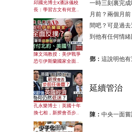
一時三刻裏完成
邱國光博士x潘詠儀校
長：學習古文有何意
月前？兩個月前
義？ 粵語怎樣傳承文言
文之美？ 日常寫作如何
間吧？可是過去
應用？
到他有任何情緒
陳文鴻教授：美伊戰爭
鄧：
這說明他有
恐引伊斯蘭國家全面反
撲？ 俄羅斯欲聯合伊朗
對付北約美國？
延續管治
孔永樂博士：英國十年
換七相，新揆會否步前
陳：
中央一面嘗
任後塵？脫歐後英國經
濟為何仍然低迷？