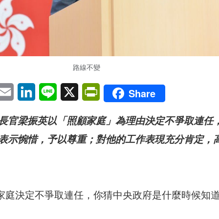
路線不變
pp
eChat
Email
LinkedIn
Line
X
PrintFriendly
Share
長官梁振英以「照顧家庭」為理由決定不爭取連任
表示惋惜，予以尊重；對他的工作表現充分肯定，
顧家庭決定不爭取連任，你猜中央政府是什麼時候知