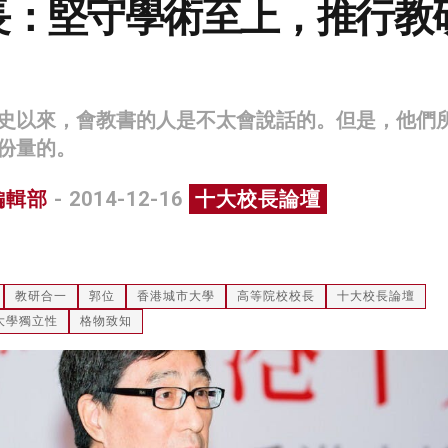
長：堅守學術至上，推行教
史以來，會教書的人是不太會說話的。但是，他們
份量的。
編輯部
- 2014-12-16
十大校長論壇
教研合一
郭位
香港城市大學
高等院校校長
十大校長論壇
大學獨立性
格物致知