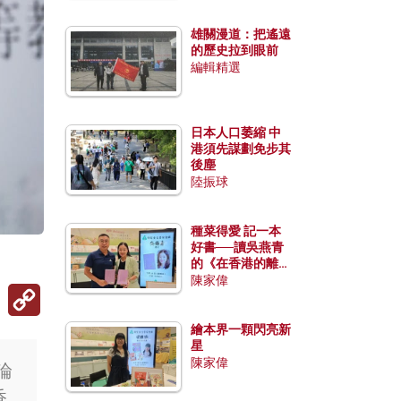
雄關漫道：把遙遠
的歷史拉到眼前
編輯精選
日本人口萎縮 中
港須先謀劃免步其
後塵
陸振球
種菜得愛 記一本
好書──讀吳燕青
的《在香港的離島
種菜》
陳家偉
Copy
Link
繪本界一顆閃亮新
星
陳家偉
論
香