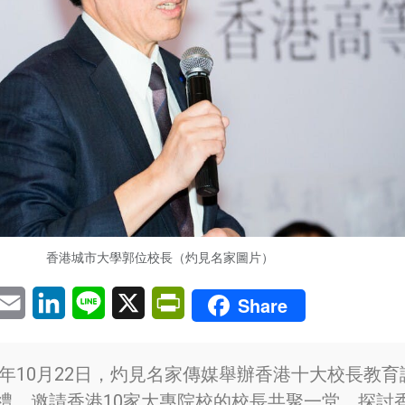
香港城市大學郭位校長（灼見名家圖片）
pp
eChat
Email
LinkedIn
Line
X
PrintFriendly
Share
14年10月22日，灼見名家傳媒舉辦香港十大校長教育
禮，邀請香港10家大專院校的校長共聚一堂，探討