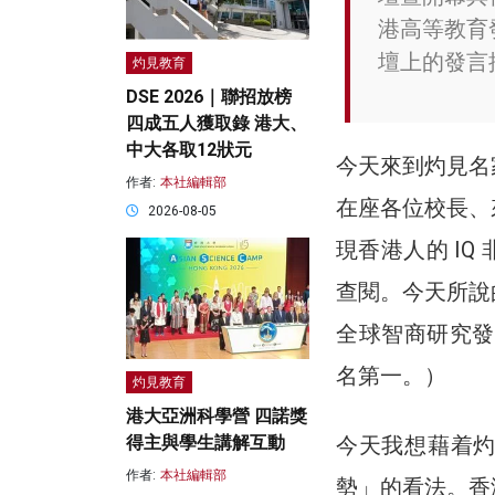
港高等教育
壇上的發言
灼見教育
DSE 2026｜聯招放榜
四成五人獲取錄 港大、
中大各取12狀元
今天來到灼見名
作者:
本社編輯部
在座各位校長、
2026-08-05
現香港人的 I
查閱。今天所說
全球智商研究發
名第一。）
灼見教育
港大亞洲科學營 四諾獎
得主與學生講解互動
今天我想藉着
作者:
本社編輯部
勢」的看法。香