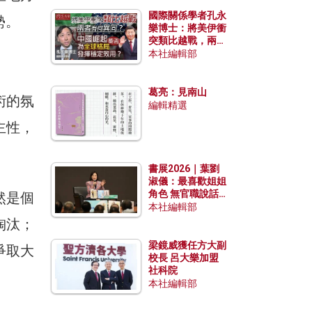
國際關係學者孔永
勢。
樂博士：將美伊衝
突類比越戰，兩者
有何異同？中國崛
本社編輯部
起能否為全球格局
發揮穩定效用？
葛亮：見南山
術的氛
編輯精選
主性，
書展2026｜葉劉
淑儀：最喜歡姐姐
角色 無官職說話
然是個
包袱少
本社編輯部
淘汰；
梁鏡威獲任方大副
爭取大
校長 呂大樂加盟
社科院
本社編輯部