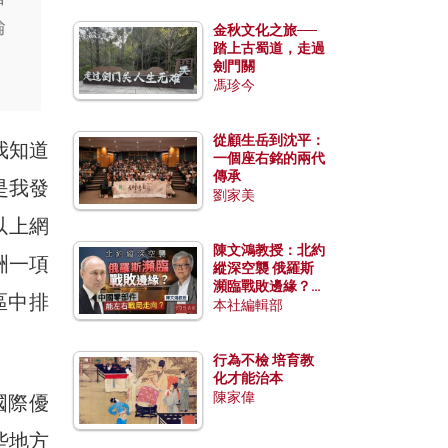
論
金秋文化之旅──
踏上古蜀道，走過
劍門關
馮珍今
從顧生岳到沈平：
我知道
一個座右銘的兩代
傳承
是我發
劉家美
以上網
陳文鴻教授：北約
洲一項
縱深空襲 俄羅斯
瀕臨戰敗邊緣？中
區中排
國零部件能左右戰
本社編輯部
局走向？
行為不檢 培育教
化才能治本
陳家偉
國際優
些地方