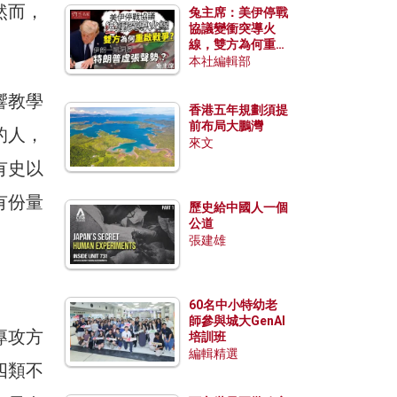
然而，
兔主席：美伊停戰
協議變衝突導火
線，雙方為何重啟
戰爭？伊朗一早洞
本社編輯部
悉特朗普虛張聲
勢？
響教學
香港五年規劃須提
前布局大鵬灣
的人，
來文
有史以
有份量
歷史給中國人一個
公道
張建雄
60名中小特幼老
師參與城大GenAI
專攻方
培訓班
編輯精選
四類不