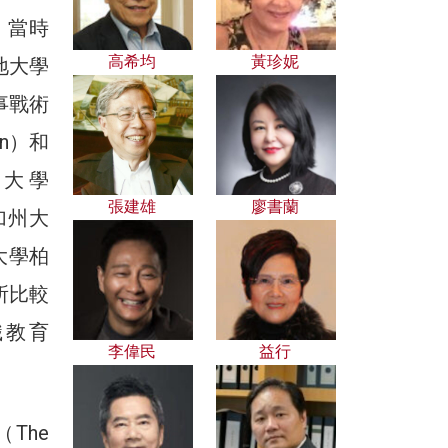
，當時
高希均
黃珍妮
地大學
軍事戰術
an）和
性大學
張建雄
廖書蘭
如加州大
州大學柏
所比較
識教育
李偉民
益行
The