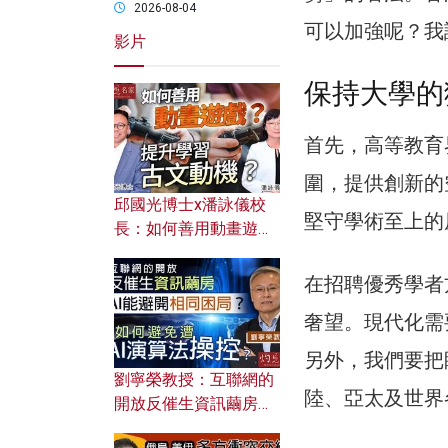
2026-08-04
可以加強呢？我
影片
保持大學的
首先，高等教育
圍，提供創新的
邱國光博士x潘詠儀校
堅守學術至上的
長：如何善用動畫遊戲
提升學習古文動機？
在招聘優秀學者
奢望。現代化需
另外，我們要把
劉寧榮教授：互聯網的
陸、亞太及世界
開放反催生資訊繭房，
AI能避開相同困局？如