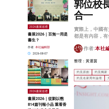
郭位校
合一
2026書展巡禮
實際上，中國有
書展2026｜百無一用是
都是有內容，有
書生？
作者:
本社編輯部
作者:
本社
2026-08-07
整理：黃運茵
灼見原創
灼見獨家
灼見名家周年論壇
2026書展巡禮
書展2026｜從劉以鬯
814篇刊報小品 重看香