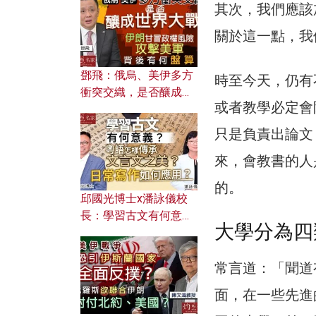
何避免遭AI演算法操
其次，我們應該
控？
關於這一點，我
鄧飛：俄烏、美伊多方
時至今天，仍有
衝突交織，是否釀成世
或者教學必定會
界大戰？ 伊朗甘冒政權
風險攻擊美軍，背後有
只是負責出論文
何盤算？
來，會教書的人
的。
邱國光博士x潘詠儀校
長：學習古文有何意
大學分為四
義？ 粵語怎樣傳承文言
文之美？ 日常寫作如何
應用？
常言道：「聞道
面，在一些先進