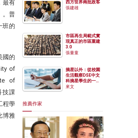
制，最有
西方世界兩批政客
張建雄
y）。普
一班的
市區再生局範式實
現真正的市區重建
3.0
張量童
美國的
 of
摘星以外：從校園
生活觀察DSE中文
e of
科摘星學生的一點
特質
來文
科技課
工程學
推薦作家
比博雅