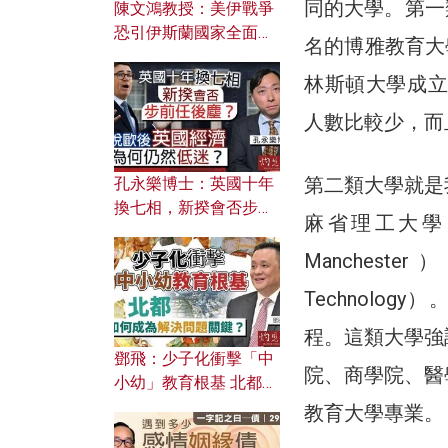
同的大學。第一類是
陳文鴻教授：美伊戰爭
恐引伊斯蘭國家全面反
名的博雅教育大學就
撲？ 俄羅斯欲聯合伊朗
對付北約美國？
林斯頓大學成立
人數比較少，而
第二類大學就是
孔永樂博士：英國十年
換七相，新揆會否步前
麻省理工大學（M
任後塵？脫歐後英國經
濟為何仍然低迷？
Manchest
Technolo
程。這類大學強
鄧飛：少子化衝擊「中
院、商學院、醫
小幼」教育根基 北都如
何成為解決問題關鍵？
教育大學專業。