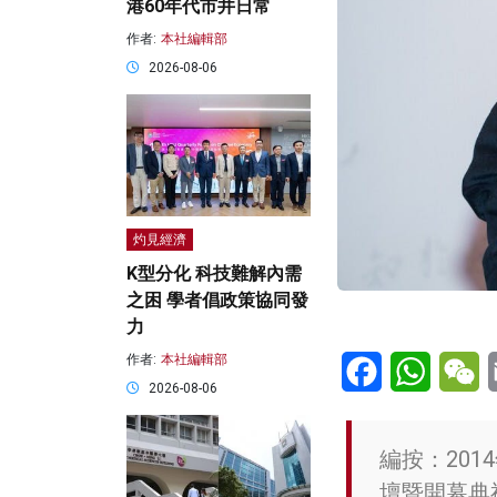
港60年代市井日常
作者:
本社編輯部
2026-08-06
灼見經濟
K型分化 科技難解內需
之困 學者倡政策協同發
力
Facebook
WhatsA
W
作者:
本社編輯部
2026-08-06
編按：20
壇暨開幕典