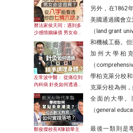
另外，在186
美國通過國會立
曆法家侯天同：遇到多
（land gra
少感情姻緣債 男女命途
迥異？ 從八字能看透你
和機械工藝。但到了2
的七情六欲？
加州大學柏克萊
（comprehe
學柏克萊分校和日本
左常波中醫： 從痛症到
內科病 針灸如何透過解
克萊分校為例，
筋結 精準調理身體？
全面的大學。
（general edu
最後一類則是
鄭俊傑校長X陳穎華主