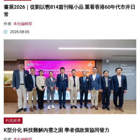
書展2026｜從劉以鬯814篇刊報小品 重看香港60年代市井日
常
作者:
本社編輯部
2026-08-06
灼見經濟
K型分化 科技難解內需之困 學者倡政策協同發力
作者:
本社編輯部