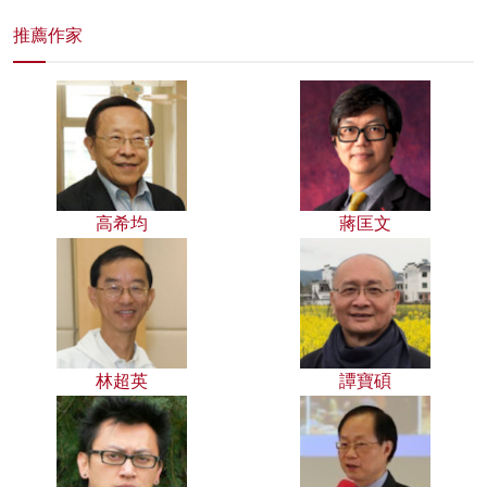
推薦作家
高希均
蔣匡文
林超英
譚寶碩