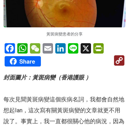
黃斑病變患者的分享
Facebook
WhatsApp
WeChat
Email
LinkedIn
Line
X
PrintFriendl
C
Share
Li
封面圖片：黃斑病變（香港護眼 ）
每次見聞黃斑病變這個疾病名詞，我都會自然地
想起Ian，這次寫有關黃斑病變的文章就更不用
說了。事實上，我一直都很關心他的病況，因為