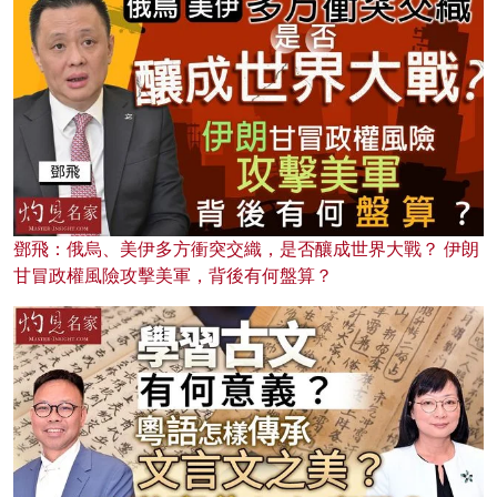
鄧飛：俄烏、美伊多方衝突交織，是否釀成世界大戰？ 伊朗
甘冒政權風險攻擊美軍，背後有何盤算？