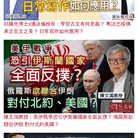
邱國光博士x潘詠儀校長：學習古文有何意義？ 粵語怎樣傳
承文言文之美？ 日常寫作如何應用？
陳文鴻教授：美伊戰爭恐引伊斯蘭國家全面反撲？ 俄羅斯欲
聯合伊朗 對付北約美國？