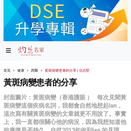
政局
教育
文化
財經
首頁
健康
西醫
黃斑病變患者的分享 | 伍志堅
生活
黃斑病變患者的分享
健康
封面圖片：黃斑病變（香港護眼 ） 每次見聞黃
商業
斑病變這個疾病名詞，我都會自然地想起Ian，
這次寫有關黃斑病變的文章就更不用說了。事實
科技
上，我一直都很關心他的病況，因為我想知道他
影片
的康復是否持久。自從2013年收到Ian 的見證