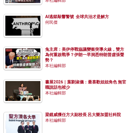
本社編輯部
AI逃獄敲響警號 全球共治才是解方
何民傑
兔主席：美伊停戰協議變衝突導火線，雙方
為何重啟戰爭？伊朗一早洞悉特朗普虛張聲
勢？
本社編輯部
書展2026｜葉劉淑儀：最喜歡姐姐角色 無官
職說話包袱少
本社編輯部
梁鏡威獲任方大副校長 呂大樂加盟社科院
本社編輯部