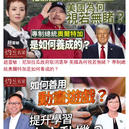
趙靈敏：尼加拉瓜政府取消選舉 美國為何視若無睹？ 專制總
統奧爾特加是如何養成的？