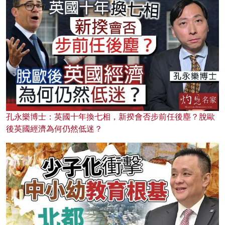
孔永樂博士：英國十年換七相，新揆會否步前任後塵？脫歐
後英國經濟為何仍然低迷？