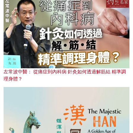
左常波中醫： 從痛症到內科病 針灸如何透過解筋結 精準調
理身體？