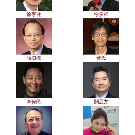
徐家健
徐俊祥
張樹槐
黃氏
李偉民
關品方