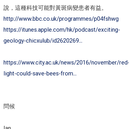
說，這種科技可能對黃斑病變患者有益。
http://www.bbc.co.uk/programmes/p04fshwg
https://itunes.apple.com/hk/podcast/exciting-
geology-chicxulub/id2620269…
https://www.city.ac.uk/news/2016/november/red
light-could-save-bees-from…
問候
Ian