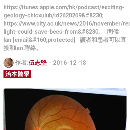
https://itunes.apple.com/hk/podcast/exciting-
geology-chicxulub/id2620269&#8230;
https://www.city.ac.uk/news/2016/november/re
light-could-save-bees-from&#8230; 問候
Ian [email&#160;protected] 讀者和患者可以直
接和Ian 聯絡。
作者:
伍志堅
- 2016-12-18
治本醫學