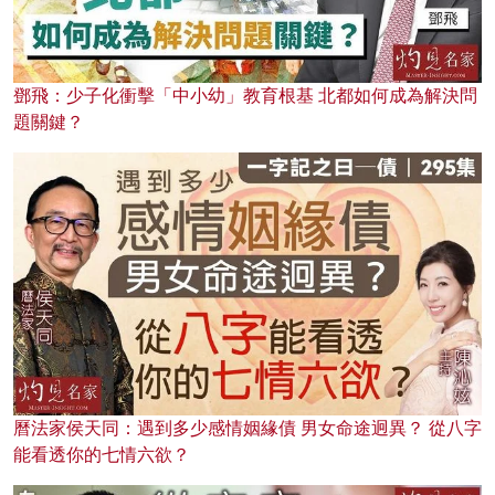
鄧飛：少子化衝擊「中小幼」教育根基 北都如何成為解決問
題關鍵？
曆法家侯天同：遇到多少感情姻緣債 男女命途迥異？ 從八字
能看透你的七情六欲？