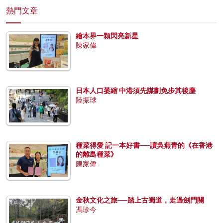
熱門文章
繪本界一顆閃亮新星
陳家偉
日本人口萎縮 中港須先謀劃免步其後塵
陸振球
種菜得愛 記一本好書──讀吳燕青的《在香港
的離島種菜》
陳家偉
金秋文化之旅──踏上古蜀道，走過劍門關
馮珍今