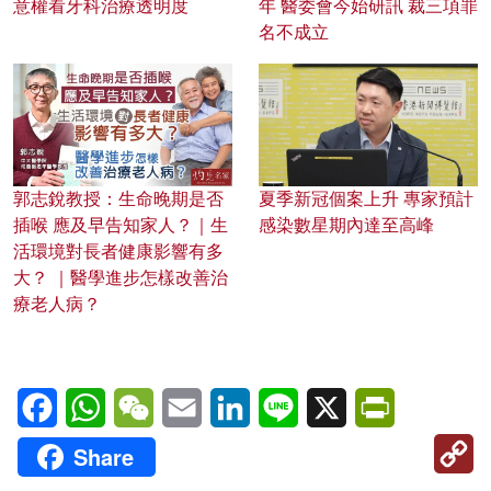
意權看牙科治療透明度
年 醫委會今始研訊 裁三項罪
名不成立
郭志銳教授：生命晚期是否
夏季新冠個案上升 專家預計
插喉 應及早告知家人？｜生
感染數星期內達至高峰
活環境對長者健康影響有多
大？ ｜醫學進步怎樣改善治
療老人病？
Facebook
WhatsApp
WeChat
Email
LinkedIn
Line
X
PrintFriendl
C
Share
Li