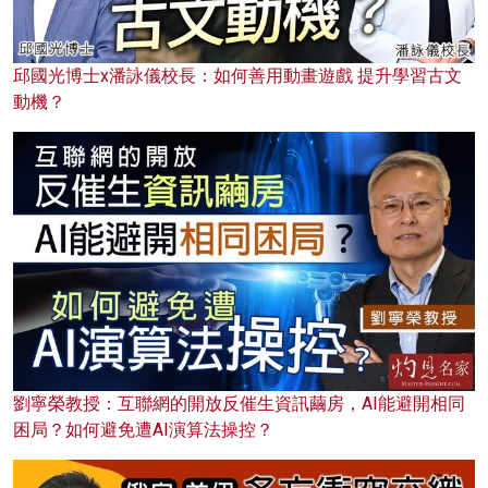
邱國光博士x潘詠儀校長：如何善用動畫遊戲 提升學習古文
動機？
劉寧榮教授：互聯網的開放反催生資訊繭房，AI能避開相同
困局？如何避免遭AI演算法操控？