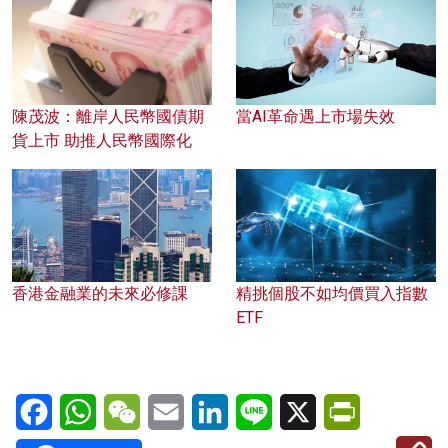
陳茂波：離岸人民幣國債期
當AI革命遇上市場失效
貨上市 助推人民幣國際化
香港金融業的未來必修課
精挑個股不如均價買入指數
ETF
Facebook
WhatsApp
WeChat
Email
LinkedIn
Line
X
PrintFriendl
C