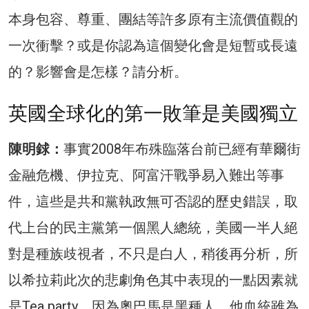
本身包容、尊重、團結等許多原有主流價值觀的
一次衝擊？或是你認為這個變化會是短暫或長遠
的？影響會是怎樣？請分析。
英國全球化的第一敗筆是美國獨立
陳明銶：
事實2008年布殊臨落台前已經有華爾街
金融危機、伊拉克、阿富汗戰爭易入難出等事
件，這些是共和黨執政無可否認的歷史錯誤，取
代上台的民主黨第一個黑人總統，美國一半人絕
對是種族歧視者，不只是白人，稍後再分析，所
以希拉莉此次的悲劇角色其中表現的一點因素就
是Tea party。因為奧巴馬是黑種人，他血統雖為