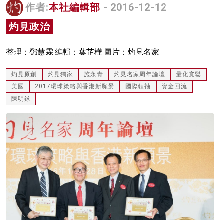
作者:
本社編輯部
- 2016-12-12
名家榜
灼見政治
灼見活動
整理：鄧慧霖 編輯：葉芷樺 圖片：灼見名家
關於我們
灼見原創
灼見獨家
施永青
灼見名家周年論壇
量化寬鬆
美國
2017環球策略與香港新願景
國際領袖
資金回流
陳明銶