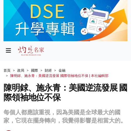
政局
教育
文化
財經
首頁
政局
國際
財經
金融
陳明銶、施永青：美國逆流發展 國際領袖地位不保 | 本社編輯部
生活
陳明銶、施永青：美國逆流發展 國
健康
際領袖地位不保
商業
每個人都應該重視，因為美國是全球最大的國
科技
家，它現在擺身轉向，我覺得影響是相當大的。
影片