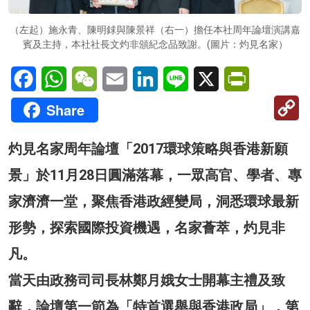
（左起）施永青、陳明銶與陳景祥（右一）擔任本社周年論壇演講嘉
賓及主持，本社社長文灼非頒紀念品致謝。(圖片：灼見名家）
Facebook
WhatsApp
WeChat
Email
LinkedIn
Line
X
PrintFriendl
C
Share
Li
灼見名家周年論壇「2017環球策略與香港新願
景」於11月28日圓滿落幕，一眾高官、學者、專
家濟濟一堂，聚焦香港政經變局，洞悉環球最新
形勢，探索國際投資機遇，名家薈萃，灼見非
凡。
當天由政務司司長林鄭月娥女士開幕主禮及致
辭，論壇第一節為「特首選舉與香港政局」，第