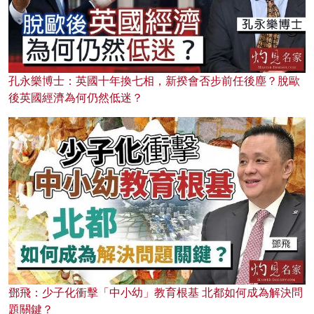
孔永樂博士：英國十年換七相，新揆會否步前任後塵？脫歐
後英國經濟為何仍然低迷？
鄧飛：少子化衝擊「中小幼」教育根基 北都如何成為解決問
題關鍵？