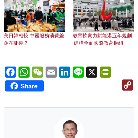
美日韓相較 中國服務消費差
教育軟實力賦能港五年規劃
距在哪裏？
建構全面國際教育樞紐
Facebook
WhatsApp
WeChat
Email
LinkedIn
Line
X
PrintFriendl
C
Share
Li