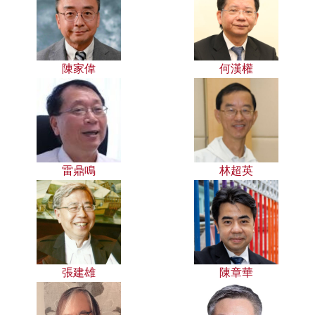
陳家偉
何漢權
雷鼎鳴
林超英
張建雄
陳章華