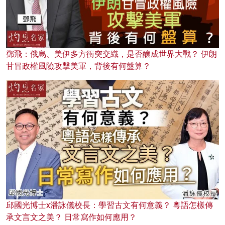
鄧飛：俄烏、美伊多方衝突交織，是否釀成世界大戰？ 伊朗
甘冒政權風險攻擊美軍，背後有何盤算？
邱國光博士x潘詠儀校長：學習古文有何意義？ 粵語怎樣傳
承文言文之美？ 日常寫作如何應用？