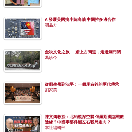
AI發展美國搞小院高牆 中國推多邊合作
關品方
金秋文化之旅──踏上古蜀道，走過劍門關
馮珍今
從顧生岳到沈平：一個座右銘的兩代傳承
劉家美
陳文鴻教授：北約縱深空襲 俄羅斯瀕臨戰敗
邊緣？中國零部件能左右戰局走向？
本社編輯部