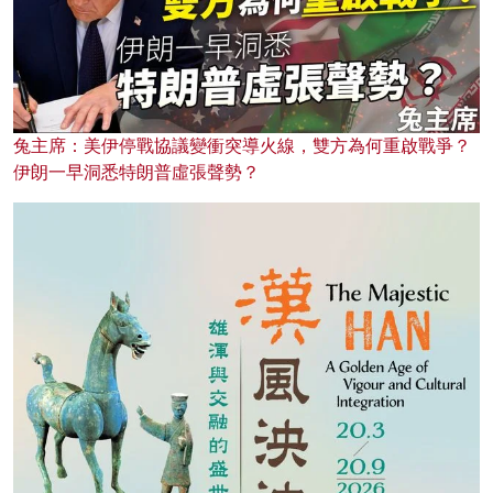
兔主席：美伊停戰協議變衝突導火線，雙方為何重啟戰爭？
伊朗一早洞悉特朗普虛張聲勢？