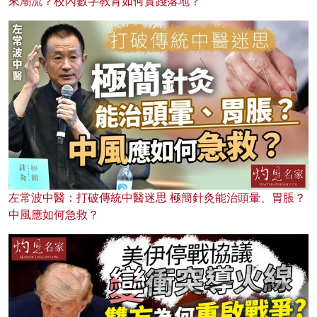
來潮流？校內數字教育如何實踐落地？
左常波中醫：打破傳統中醫迷思 極簡針灸能治頭暈、胃脹？
中風應如何急救？