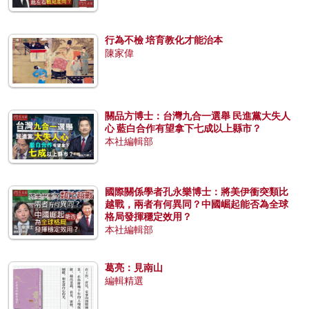
行為不檢 培育教化才能治本
陳家偉
關品方博士：台灣九合一選舉 民進黨大失人
心 藍白合作有望拿下七成以上縣市？
本社編輯部
國際關係學者孔永樂博士：將美伊衝突類比
越戰，兩者有何異同？中國崛起能否為全球
格局發揮穩定效用？
本社編輯部
葛亮：見南山
編輯精選