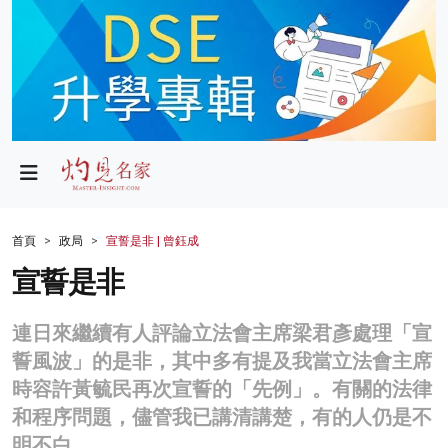
政局
教育
文化
財經
首頁
政局
宣誓是非 | 曾鈺成
生活
宣誓是非
健康
連日來繼續有人評論立法會主席梁君彥處理「宣
商業
誓風波」的是非，其中多有提及我當立法會主席
時容許黃毓民再次宣誓的「先例」。有關的法律
科技
和程序問題，儘管我已講清講楚，有的人仍是不
影片
明不白。