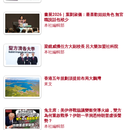
書展2026｜葉劉淑儀：最喜歡姐姐角色 無官
職說話包袱少
本社編輯部
梁鏡威獲任方大副校長 呂大樂加盟社科院
本社編輯部
香港五年規劃須提前布局大鵬灣
來文
兔主席：美伊停戰協議變衝突導火線，雙方
為何重啟戰爭？伊朗一早洞悉特朗普虛張聲
勢？
本社編輯部