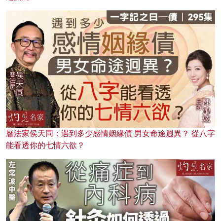
曆法家侯天同：遇到多少感情姻緣債 男女命途迥異？ 從八字
能看透你的七情六欲？