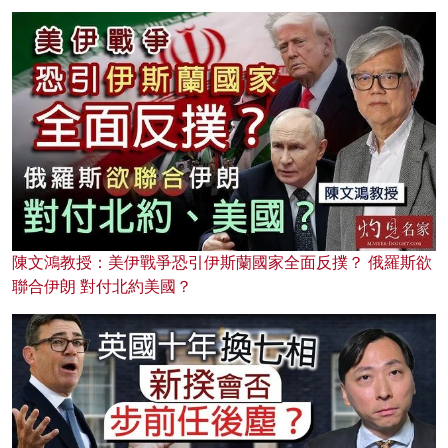
陳文鴻教授：美伊戰爭恐引伊斯蘭國家全面反撲？ 俄羅斯欲
聯合伊朗 對付北約美國？