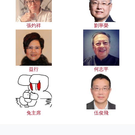
張灼祥
劉寧榮
益行
何志平
兔主席
伍俊飛