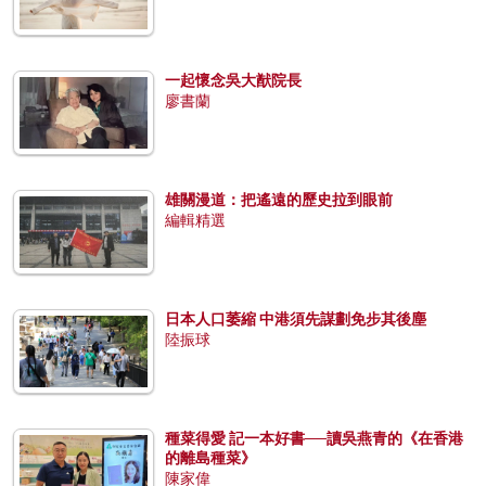
一起懷念吳大猷院長
廖書蘭
雄關漫道：把遙遠的歷史拉到眼前
編輯精選
日本人口萎縮 中港須先謀劃免步其後塵
陸振球
種菜得愛 記一本好書──讀吳燕青的《在香港
的離島種菜》
陳家偉