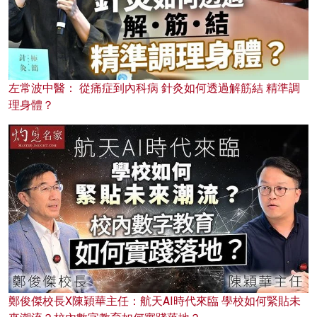
左常波中醫： 從痛症到內科病 針灸如何透過解筋結 精準調
理身體？
鄭俊傑校長X陳穎華主任：航天AI時代來臨 學校如何緊貼未