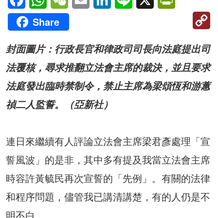
C
Share
Li
封面圖片：行政長官和律政司司長向法庭提出司
法覆核，尋求推翻立法會主席的裁決，並且要求
法庭發出臨時禁制令，禁止主席為梁頌恆和游蕙
禎二人監誓。（亞新社）
連日來繼續有人評論立法會主席梁君彥處理「宣
誓風波」的是非，其中多有提及我當立法會主席
時容許黃毓民再次宣誓的「先例」。有關的法律
和程序問題，儘管我已講清講楚，有的人仍是不
明不白。