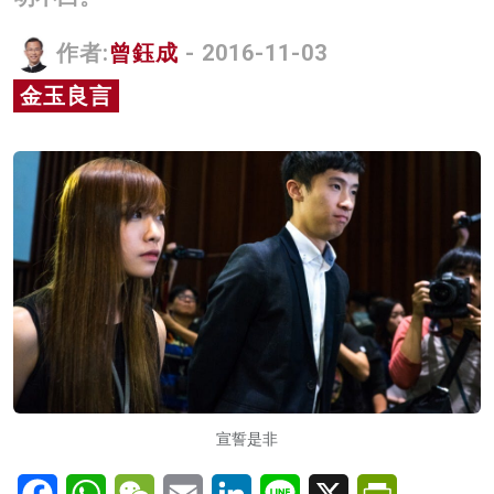
名家榜
作者:
曾鈺成
- 2016-11-03
灼見活動
金玉良言
關於我們
宣誓是非
Facebook
WhatsApp
WeChat
Email
LinkedIn
Line
X
PrintFriendl