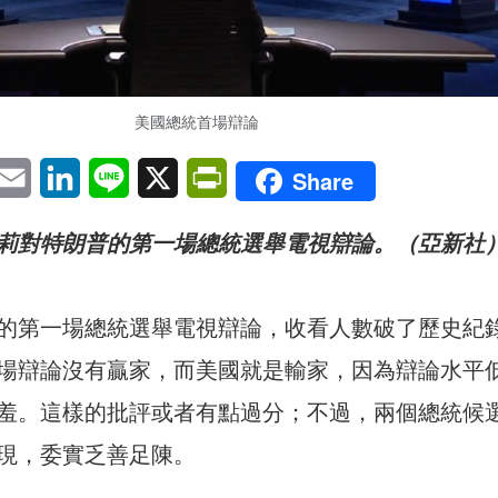
美國總統首場辯論
pp
eChat
Email
LinkedIn
Line
X
PrintFriendly
Share
莉對特朗普的第一場總統選舉電視辯論。（亞新社
的第一場總統選舉電視辯論，收看人數破了歷史紀
場辯論沒有贏家，而美國就是輸家，因為辯論水平
羞。這樣的批評或者有點過分；不過，兩個總統候
現，委實乏善足陳。