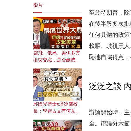
影片
至於特朗普，除
在後半段多次批
任何具體的政策
賴賬、歧視黑人
鄧飛：俄烏、美伊多方
恥地自鳴得意，
衝突交織，是否釀成世
界大戰？ 伊朗甘冒政權
風險攻擊美軍，背後有
何盤算？
泛泛之談 
邱國光博士x潘詠儀校
長：學習古文有何意
辯論開始時，主
義？ 粵語怎樣傳承文言
全。辯論分六節
文之美？ 日常寫作如何