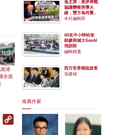
兔主席：美伊停戰
協議變衝突導火
線，雙方為何重啟
戰爭？伊朗一早洞
本社編輯部
悉特朗普虛張聲
勢？
60名中小特幼老
師參與城大GenAI
培訓班
編輯精選
西方世界兩批政客
賦能港
張建雄
構全面
紐
推薦作家
Copy
Link