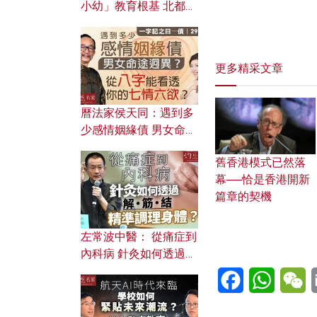
小幼」教育根基 北都如
何成為解決問題關鍵？
更多精采文章
曆法家侯天同：遇到多
少感情姻緣債 男女命途
迥異？ 從八字能看透你
舊香港模式已然落
的七情六欲？
幕──恰是香港開新
篇章的契機
左常波中醫： 從痛症到
內科病 針灸如何透過解
筋結 精準調理身體？
Facebook
WhatsA
W