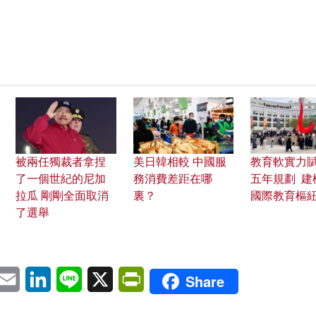
被兩任獨裁者拿捏
美日韓相較 中國服
教育軟實力
了一個世紀的尼加
務消費差距在哪
五年規劃 建
拉瓜 剛剛全面取消
裏？
國際教育樞
了選舉
pp
eChat
Email
LinkedIn
Line
X
PrintFriendly
Share