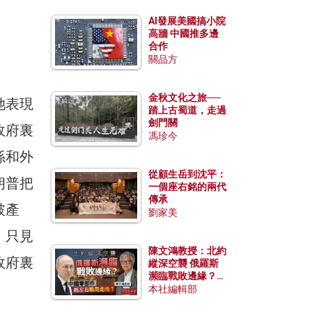
AI發展美國搞小院
高牆 中國推多邊
合作
關品方
金秋文化之旅──
她表現
踏上古蜀道，走過
劍門關
政府裏
馮珍今
係和外
從顧生岳到沈平：
朗普把
一個座右銘的兩代
傳承
破產
劉家美
；只見
陳文鴻教授：北約
政府裏
縱深空襲 俄羅斯
瀕臨戰敗邊緣？中
國零部件能左右戰
本社編輯部
局走向？