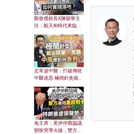
鄭俊傑校長X陳穎華主
任：航天AI時代來臨 學
校如何緊貼未來潮流？
校內數字教育如何實踐
落地？
左常波中醫：打破傳統
中醫迷思 極簡針灸能治
頭暈、胃脹？中風應如
何急救？
兔主席：美伊停戰協議
變衝突導火線，雙方為