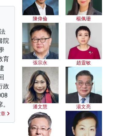
陳偉倫
楊佩珊
立法
書院
學
教育
張宗永
趙靈敏
建
回
行政
08
席。
潘文慧
湯文亮
文章