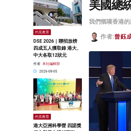
美國總
我們慨嘆香港的
灼見教育
作者:
曾鈺
DSE 2026｜聯招放榜
四成五人獲取錄 港大、
中大各取12狀元
作者:
本社編輯部
2026-08-05
灼見教育
港大亞洲科學營 四諾獎