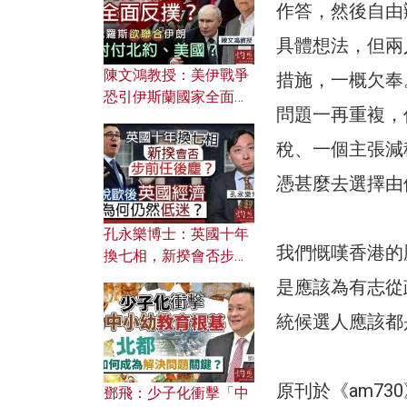
應用？
作答，然後自由
具體想法，但兩
陳文鴻教授：美伊戰爭
措施，一概欠奉
恐引伊斯蘭國家全面反
問題一再重複，
撲？ 俄羅斯欲聯合伊朗
對付北約美國？
稅、一個主張減
憑甚麼去選擇由
孔永樂博士：英國十年
我們慨嘆香港的
換七相，新揆會否步前
任後塵？脫歐後英國經
是應該為有志從
濟為何仍然低迷？
統候選人應該都
原刊於《am7
鄧飛：少子化衝擊「中