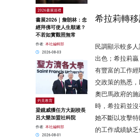
2026書展巡禮
希拉莉轉移
書展2026｜詹朗林：念
經拜佛可使人生順遂？
不若如實觀照無常
作者:
本社編輯部
民調顯示較多人
2026-08-03
出色；希拉莉贏
有豐富的工作經
交政策的熟悉，
奧巴馬政府的施
灼見教育
時，希拉莉並沒
梁鏡威獲任方大副校長
她不斷以攻擊特
呂大樂加盟社科院
作者:
本社編輯部
的工作成績缺乏
2026-08-01