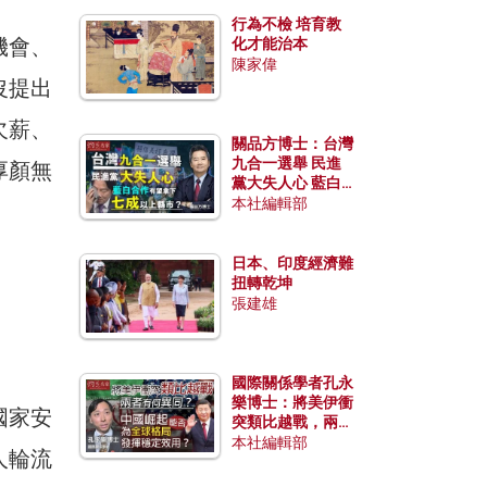
行為不檢 培育教
機會、
化才能治本
陳家偉
沒提出
欠薪、
關品方博士：台灣
九合一選舉 民進
厚顏無
黨大失人心 藍白
合作有望拿下七成
本社編輯部
以上縣市？
日本、印度經濟難
扭轉乾坤
張建雄
國際關係學者孔永
樂博士：將美伊衝
國家安
突類比越戰，兩者
有何異同？中國崛
本社編輯部
人輪流
起能否為全球格局
發揮穩定效用？