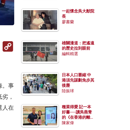
一起懷念吳大猷院
長
廖書蘭
Copy
雄關漫道：把遙遠
Link
的歷史拉到眼前
編輯精選
）
日本人口萎縮 中
港須先謀劃免步其
錄。事
後塵
陸振球
低劣，
選人在
種菜得愛 記一本
好書──讀吳燕青
的《在香港的離島
種菜》
陳家偉