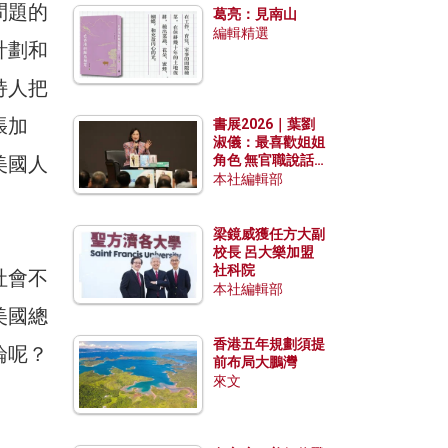
問題的
葛亮：見南山
編輯精選
計劃和
持人把
張加
書展2026｜葉劉
淑儀：最喜歡姐姐
美國人
角色 無官職說話
包袱少
本社編輯部
梁鏡威獲任方大副
校長 呂大樂加盟
社科院
社會不
本社編輯部
美國總
香港五年規劃須提
論呢？
前布局大鵬灣
來文