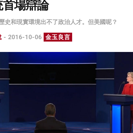
統首場辯論
歷史和現實環境出不了政治人才。但美國呢？
成
- 2016-10-06
金玉良言