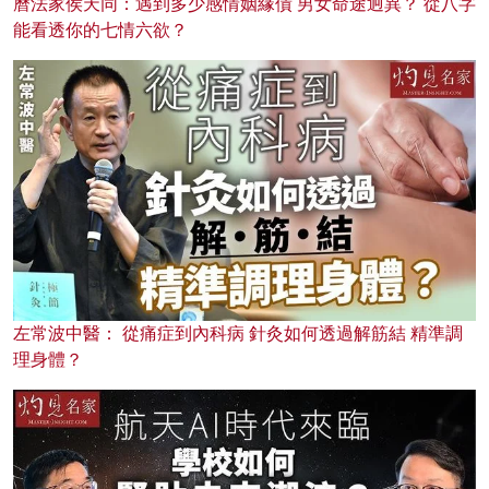
曆法家侯天同：遇到多少感情姻緣債 男女命途迥異？ 從八字
能看透你的七情六欲？
左常波中醫： 從痛症到內科病 針灸如何透過解筋結 精準調
理身體？