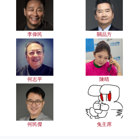
李偉民
關品方
何志平
陳晴
何民傑
兔主席