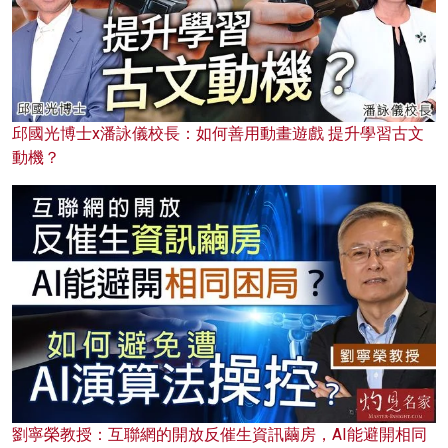
邱國光博士x潘詠儀校長：如何善用動畫遊戲 提升學習古文
動機？
劉寧榮教授：互聯網的開放反催生資訊繭房，AI能避開相同