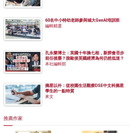
60名中小特幼老師參與城大GenAI培訓班
編輯精選
孔永樂博士：英國十年換七相，新揆會否步
前任後塵？脫歐後英國經濟為何仍然低迷？
本社編輯部
摘星以外：從校園生活觀察DSE中文科摘星
學生的一點特質
來文
推薦作家