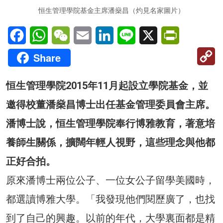
恒生管理學院基金主席潘燊昌（灼見名家圖片）
Facebook
WhatsApp
WeChat
Email
LinkedIn
Line
X
PrintFriendl
C
Share
Li
恒生管理學院2015年11月起設立學院基金，並
邀得校董潘燊昌博士出任基金管理委員會主席。
潘博士說，恒生管理學院奉行博雅教育，著意培
養師生關係，擴闊年輕人視野，這些理念與他都
正好合拍。
原來潘博士兩位公子、一位女公子留學美國時，
都選讀博雅大學。「我發現他們閱歷廣了，也找
到了自己的興趣。以前的年代，大學裏面都是精