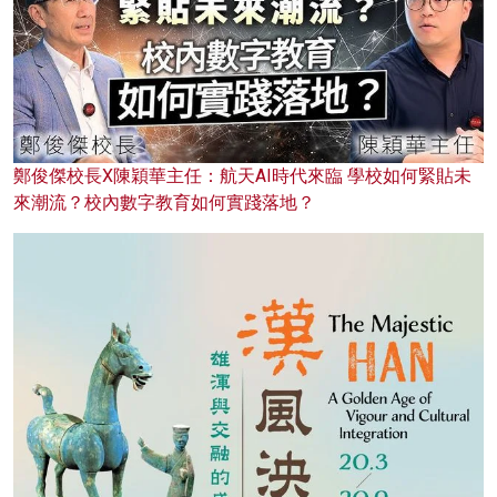
鄭俊傑校長X陳穎華主任：航天AI時代來臨 學校如何緊貼未
來潮流？校內數字教育如何實踐落地？