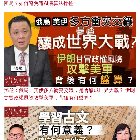
困局？如何避免遭AI演算法操控？
鄧飛：俄烏、美伊多方衝突交織，是否釀成世界大戰？ 伊朗
甘冒政權風險攻擊美軍，背後有何盤算？