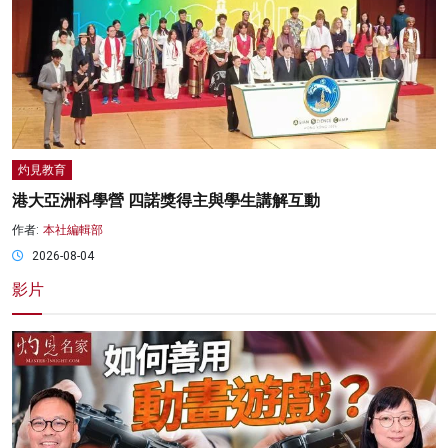
灼見教育
港大亞洲科學營 四諾獎得主與學生講解互動
作者:
本社編輯部
2026-08-04
影片