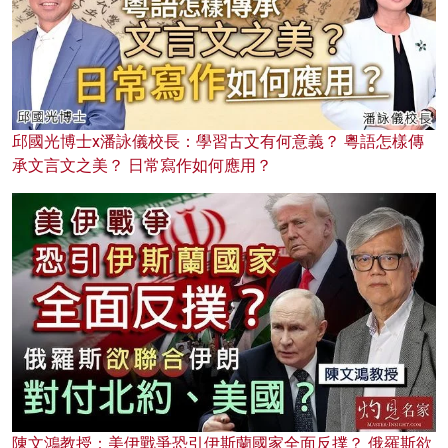
邱國光博士x潘詠儀校長：學習古文有何意義？ 粵語怎樣傳
承文言文之美？ 日常寫作如何應用？
陳文鴻教授：美伊戰爭恐引伊斯蘭國家全面反撲？ 俄羅斯欲