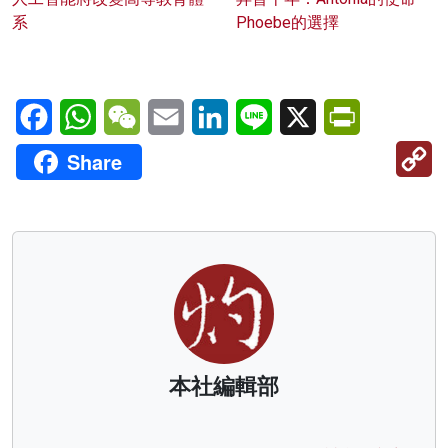
系
Phoebe的選擇
Facebook
WhatsApp
WeChat
Email
LinkedIn
Line
X
PrintFriendl
C
Share
Li
本社編輯部