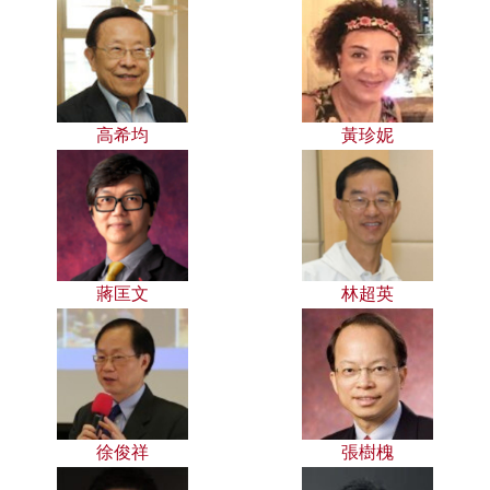
高希均
黃珍妮
蔣匡文
林超英
徐俊祥
張樹槐