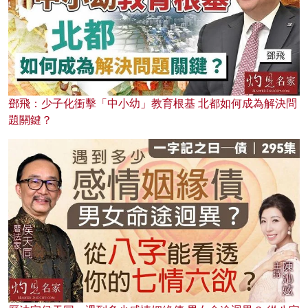
鄧飛：少子化衝擊「中小幼」教育根基 北都如何成為解決問
題關鍵？