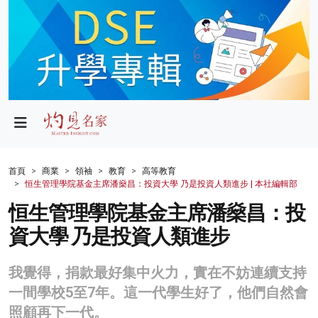
政局
教育
文化
財經
首頁
商業
領袖
教育
高等教育
恒生管理學院基金主席潘燊昌：投資大學 乃是投資人類進步 | 本社編輯部
生活
恒生管理學院基金主席潘燊昌：投
健康
資大學 乃是投資人類進步
商業
我覺得，捐款最好集中火力，實在不妨連續支持
科技
一間學校5至7年。這一代學生好了，他們自然會
影片
照顧再下一代。