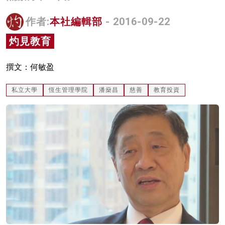
名家榜
作者:
本社編輯部
- 2016-09-22
灼見活動
灼見教育
關於我們
撰文：何敏盈
私立大學
恆生管理學院
潘燊昌
慈善
教育投資