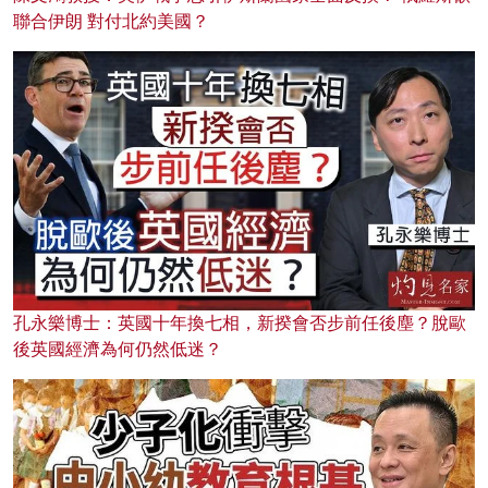
聯合伊朗 對付北約美國？
孔永樂博士：英國十年換七相，新揆會否步前任後塵？脫歐
後英國經濟為何仍然低迷？