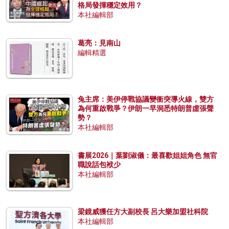
格局發揮穩定效用？
本社編輯部
葛亮：見南山
編輯精選
兔主席：美伊停戰協議變衝突導火線，雙方
為何重啟戰爭？伊朗一早洞悉特朗普虛張聲
勢？
本社編輯部
書展2026｜葉劉淑儀：最喜歡姐姐角色 無官
職說話包袱少
本社編輯部
梁鏡威獲任方大副校長 呂大樂加盟社科院
本社編輯部