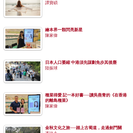
譚寶碩
繪本界一顆閃亮新星
陳家偉
日本人口萎縮 中港須先謀劃免步其後塵
陸振球
種菜得愛 記一本好書──讀吳燕青的《在香港
的離島種菜》
陳家偉
金秋文化之旅──踏上古蜀道，走過劍門關