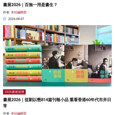
書展2026｜百無一用是書生？
作者:
本社編輯部
2026-08-07
2026書展巡禮
書展2026｜從劉以鬯814篇刊報小品 重看香港60年代市井日
常
作者:
本社編輯部