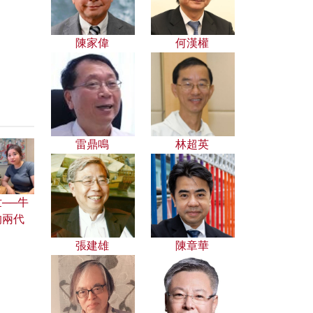
陳家偉
何漢權
雷鼎鳴
林超英
──牛
的兩代
張建雄
陳章華