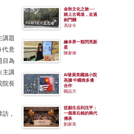
金秋文化之旅──
踏上古蜀道，走過
劍門關
馮珍今
主講題
繪本界一顆閃亮新
星
時代意
陳家偉
題目為
（主講
AI發展美國搞小院
高牆 中國推多邊
院院長
合作
關品方
從顧生岳到沈平：
參訪，
一個座右銘的兩代
傳承
劉家美