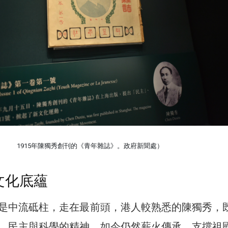
1915年陳獨秀創刊的《青年雜誌》。政府新聞處）
文化底蘊
是中流砥柱，走在最前頭，港人較熟悉的陳獨秀，
，民主與科學的精神，如今仍然薪火傳承，支撐祖