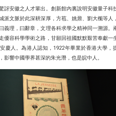
驚訝安徽之人才輩出。創新館內裏說明安徽量子科
城派文脈於此深耕深厚，方苞、姚鼐、劉大櫆等人
曰義理，曰辭章，文理各科求學之精神同一溯源。
走優容科學學術之路，甘願回祖國默默艱苦奉獻一
安慶人。為港人認知，1922年畢業於香港大學，
，影響中國學界甚深的朱光潛，也是皖中人。