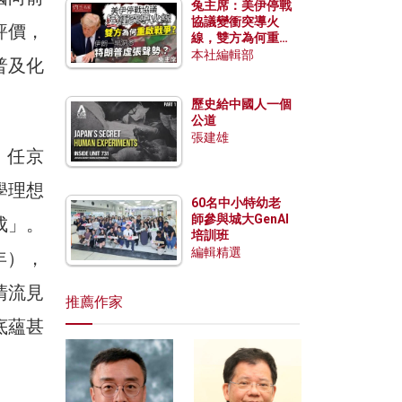
兔主席：美伊停戰
協議變衝突導火
評價，
線，雙方為何重啟
戰爭？伊朗一早洞
本社編輯部
普及化
悉特朗普虛張聲
勢？
歷史給中國人一個
公道
張建雄
，任京
學理想
60名中小特幼老
師參與城大GenAI
成」。
培訓班
編輯精選
年），
清流見
推薦作家
底蘊甚