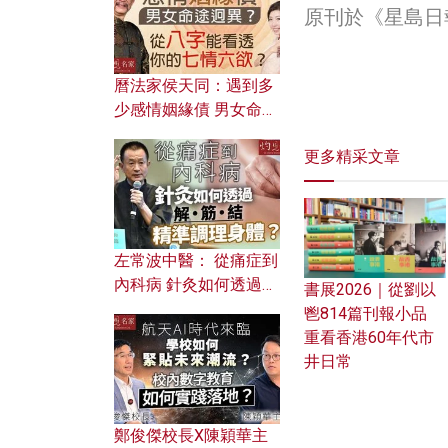
原刊於《星島日
曆法家侯天同：遇到多
少感情姻緣債 男女命途
迥異？ 從八字能看透你
更多精采文章
的七情六欲？
左常波中醫： 從痛症到
內科病 針灸如何透過解
書展2026｜從劉以
筋結 精準調理身體？
鬯814篇刊報小品
重看香港60年代市
井日常
鄭俊傑校長X陳穎華主