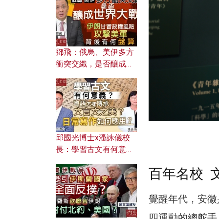
何避免遭AI演算法操
控？
鄧飛：俄烏、美伊多方
衝突交織，是否釀成世
界大戰？ 伊朗甘冒政權
風險攻擊美軍，背後有
何盤算？
邱國光博士x潘詠儀校
長：學習古文有何意
義？ 粵語怎樣傳承文言
百年名校 
文之美？ 日常寫作如何
應用？
覺醒年代，安徽
四運動的總舵手