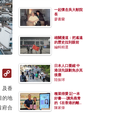
一起懷念吳大猷院
長
廖書蘭
雄關漫道：把遙遠
的歷史拉到眼前
編輯精選
日本人口萎縮 中
Copy
港須先謀劃免步其
Link
後塵
陸振球
）及香
種菜得愛 記一本
目的地
好書──讀吳燕青
的《在香港的離島
首府合
種菜》
陳家偉