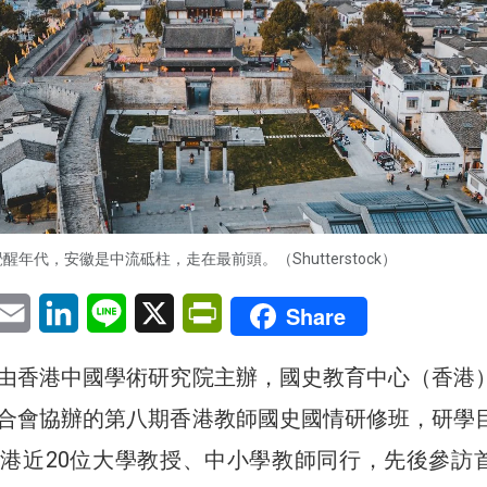
醒年代，安徽是中流砥柱，走在最前頭。（Shutterstock）
pp
eChat
Email
LinkedIn
Line
X
PrintFriendly
Share
由香港中國學術研究院主辦，國史教育中心（香港
合會協辦的第八期香港教師國史國情研修班，研學
港近20位大學教授、中小學教師同行，先後參訪