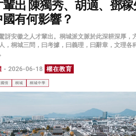
才輩出 陳獨秀、胡適、鄧稼
中國有何影響？
驚訝安徽之人才輩出。桐城派文脈於此深耕深厚，
人，桐城三問，曰考據，曰義理，曰辭章，文理各
。
權
- 2026-06-18
權在教育
史國情
桐城
桐城中學