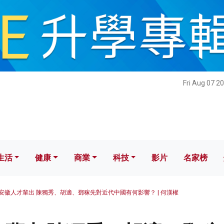
健康
商業
科技
影片
名家榜
Fri Aug 07 2
生活
健康
商業
科技
影片
名家榜
安徽人才輩出 陳獨秀、胡適、鄧稼先對近代中國有何影響？ | 何漢權