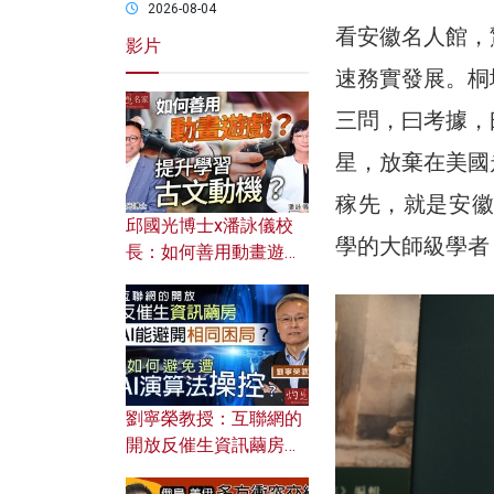
2026-08-04
看安徽名人館，
影片
速務實發展。桐
三問，曰考據，
星，放棄在美國
稼先，就是安徽
邱國光博士x潘詠儀校
學的大師級學者
長：如何善用動畫遊戲
提升學習古文動機？
劉寧榮教授：互聯網的
開放反催生資訊繭房，
AI能避開相同困局？如