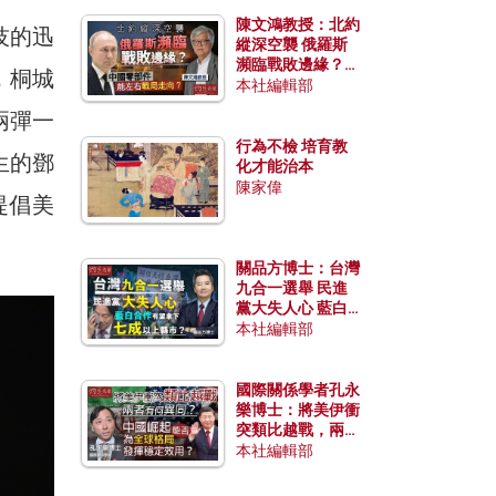
陳文鴻教授：北約
技的迅
縱深空襲 俄羅斯
瀕臨戰敗邊緣？中
，桐城
國零部件能左右戰
本社編輯部
局走向？
兩彈一
行為不檢 培育教
生的鄧
化才能治本
陳家偉
提倡美
關品方博士：台灣
九合一選舉 民進
黨大失人心 藍白
合作有望拿下七成
本社編輯部
以上縣市？
國際關係學者孔永
樂博士：將美伊衝
突類比越戰，兩者
有何異同？中國崛
本社編輯部
起能否為全球格局
發揮穩定效用？