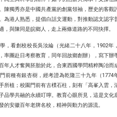
。陳獨秀亦是中國共產黨的創黨領袖，歷史的客觀
。為港人熟悉，提倡白話文運動，對推動認文認字
適，與陳同是皖鄉人，走上兩條道路的不同抉擇。
學，看創校校長吳汝綸（光緒二十八年，1902年
，率團赴日考察教育，同年回故鄉創辦），寫下辦
百年人才奮興胚胎於此，合東西國學問精粹陶冶而
門前種有銀杏樹，經考證為乾隆三十九年（1774
手所植；校園門前有古樸石柱，刻有「高峯入雲，
子品學共融的永續叮嚀。教育心眼所見，這是文化
發的安徽百年老牌名校，精神與動力的源流。