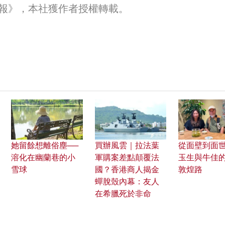
報》，本社獲作者授權轉載。
她留餘想離俗塵──
買辦風雲｜拉法葉
從面壁到面世
溶化在幽蘭巷的小
軍購案差點顛覆法
玉生與牛佳
雪球
國？香港商人揭金
敦煌路
蟬脫殼內幕：友人
在希臘死於非命