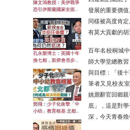
陳文鴻教授：美伊戰爭
發展的重要價值
恐引伊斯蘭國家全面反
撲？ 俄羅斯欲聯合伊朗
同樣被高度肯定
對付北約美國？
有莫大貢獻的胡
百年名校桐城中
孔永樂博士：英國十年
換七相，新揆會否步前
師大學堂總教習
任後塵？脫歐後英國經
與目標：「後十
濟為何仍然低迷？
筆者又見校友室
姚鼐辭官回鄉親
鄧飛：少子化衝擊「中
底」，這是對學
小幼」教育根基 北都如
深，今天青春煥
何成為解決問題關鍵？