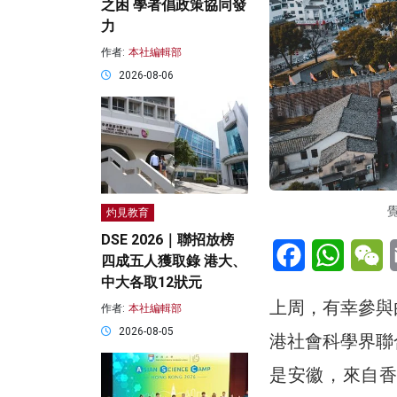
之困 學者倡政策協同發
力
作者:
本社編輯部
2026-08-06
覺
灼見教育
DSE 2026｜聯招放榜
Facebook
WhatsA
W
四成五人獲取錄 港大、
中大各取12狀元
上周，有幸參與
作者:
本社編輯部
2026-08-05
港社會科學界聯
是安徽，來自香