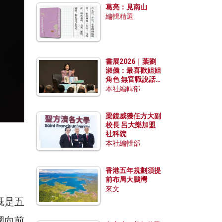
葛亮：見南山
編輯精選
書展2026｜葉劉
淑儀：最喜歡姐姐
角色 無官職說話
包袱少
本社編輯部
梁鏡威獲任方大副
校長 呂大樂加盟
社科院
本社編輯部
香港五年規劃須提
前布局大鵬灣
來文
既是五
國向前