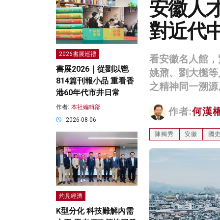
安徽人
對近代
2026書展巡禮
看安徽名人館，
書展2026｜從劉以鬯
姚鼐、劉大櫆等
814篇刊報小品 重看香
之精神同一溯源
港60年代市井日常
作者:
本社編輯部
作者:
何漢
2026-08-06
陳獨秀
安徽
國
灼見經濟
K型分化 科技難解內需