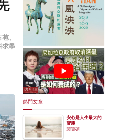
先
方苞、
科求學
熱門文章
安心是人生最大的
寶庫
譚寶碩