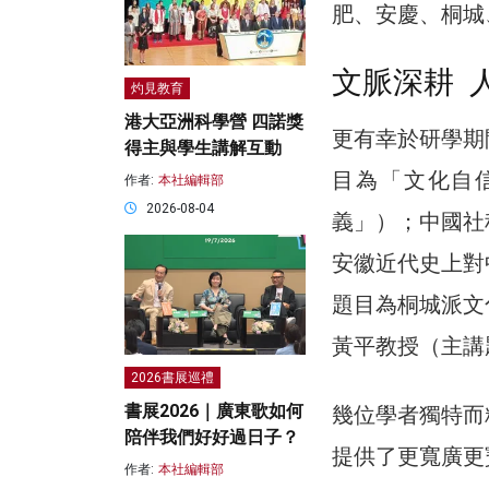
肥、安慶、桐城
文脈深耕 
灼見教育
港大亞洲科學營 四諾獎
更有幸於研學期
得主與學生講解互動
目為「文化自
作者:
本社編輯部
2026-08-04
義」）；中國社
安徽近代史上對
題目為桐城派文
黃平教授（主講
2026書展巡禮
書展2026｜廣東歌如何
幾位學者獨特而
陪伴我們好好過日子？
提供了更寬廣更
作者:
本社編輯部