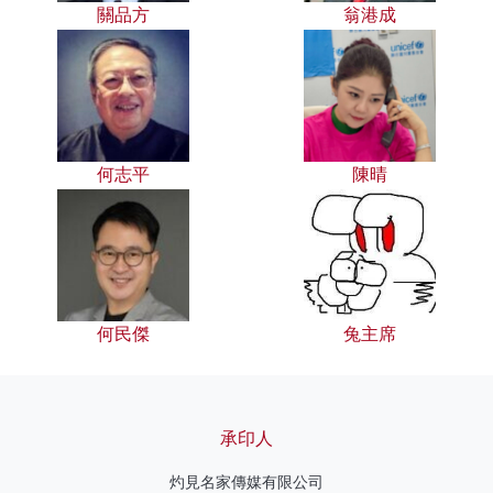
關品方
翁港成
何志平
陳晴
何民傑
兔主席
承印人
灼見名家傳媒有限公司