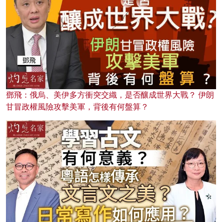
鄧飛：俄烏、美伊多方衝突交織，是否釀成世界大戰？ 伊朗
甘冒政權風險攻擊美軍，背後有何盤算？