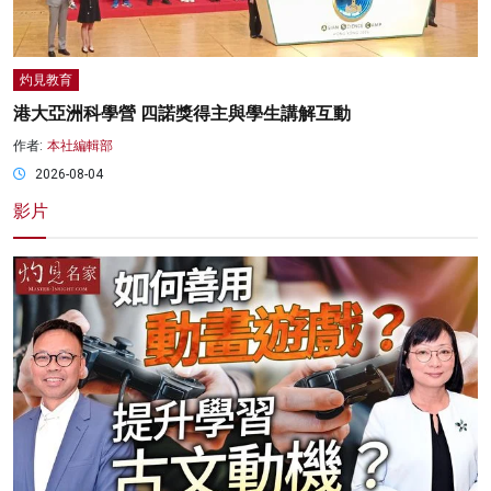
灼見教育
港大亞洲科學營 四諾獎得主與學生講解互動
作者:
本社編輯部
2026-08-04
影片