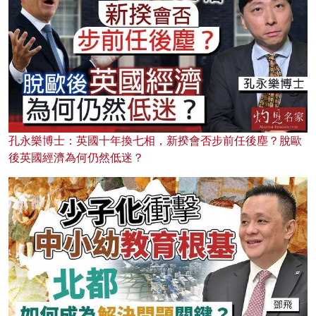
孔永樂博士：英國十年換七相，新揆會否步前任後塵？脫歐
後英國經濟為何仍然低迷？