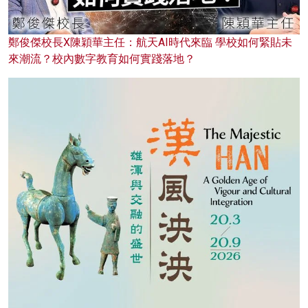
鄭俊傑校長X陳穎華主任：航天AI時代來臨 學校如何緊貼未
來潮流？校內數字教育如何實踐落地？