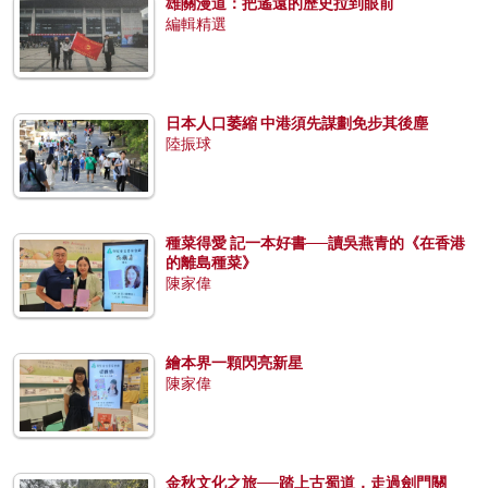
雄關漫道：把遙遠的歷史拉到眼前
編輯精選
日本人口萎縮 中港須先謀劃免步其後塵
陸振球
種菜得愛 記一本好書──讀吳燕青的《在香港
的離島種菜》
陳家偉
繪本界一顆閃亮新星
陳家偉
金秋文化之旅──踏上古蜀道，走過劍門關