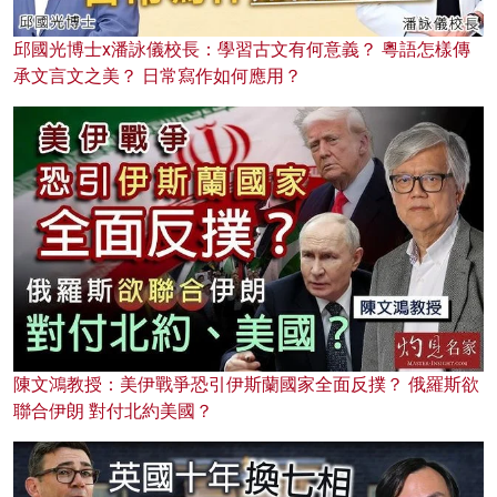
邱國光博士x潘詠儀校長：學習古文有何意義？ 粵語怎樣傳
承文言文之美？ 日常寫作如何應用？
陳文鴻教授：美伊戰爭恐引伊斯蘭國家全面反撲？ 俄羅斯欲
聯合伊朗 對付北約美國？