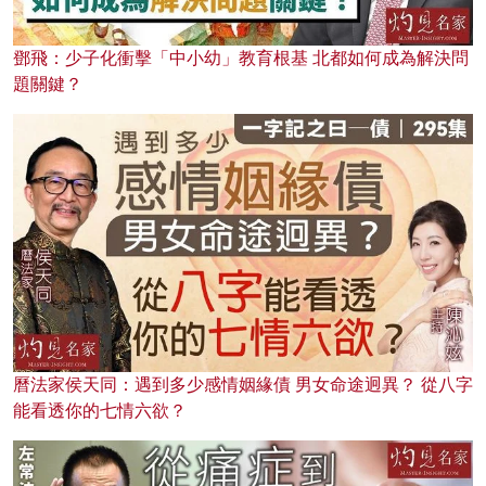
鄧飛：少子化衝擊「中小幼」教育根基 北都如何成為解決問
題關鍵？
曆法家侯天同：遇到多少感情姻緣債 男女命途迥異？ 從八字
能看透你的七情六欲？