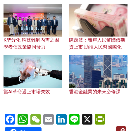
K型分化 科技難解內需之困
陳茂波：離岸人民幣國債期
學者倡政策協同發力
貨上市 助推人民幣國際化
當AI革命遇上市場失效
香港金融業的未來必修課
Facebook
WhatsApp
WeChat
Email
LinkedIn
Line
X
PrintFriendl
C