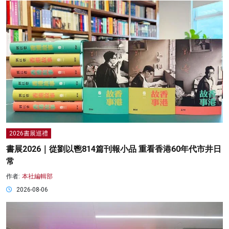
2026書展巡禮
書展2026｜從劉以鬯814篇刊報小品 重看香港60年代市井日
常
作者:
本社編輯部
2026-08-06