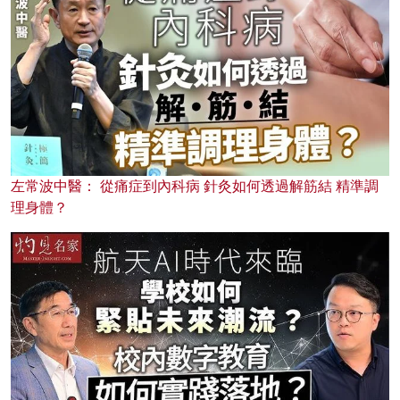
左常波中醫： 從痛症到內科病 針灸如何透過解筋結 精準調
理身體？