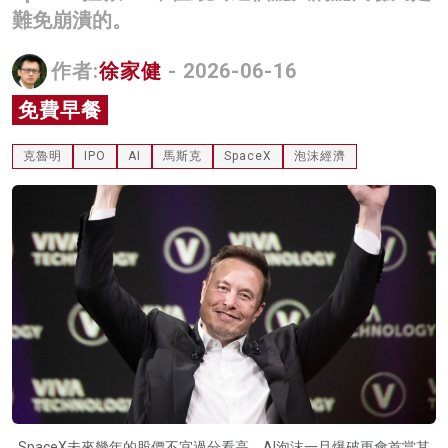
難免崩潰的。
名家榜
灼見活動
作者:
徐家健
- 2026-06-16
免費早餐
關於我們
克魯明
IPO
AI
馬斯克
SpaceX
泡沫經濟
SpaceX未來幾年的股價不宜過分看高，AI泡沫一旦爆破更會首當其