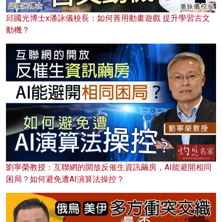
邱國光博士x潘詠儀校長：如何善用動畫遊戲 提升學習古文
動機？
劉寧榮教授：互聯網的開放反催生資訊繭房，AI能避開相同
困局？如何避免遭AI演算法操控？