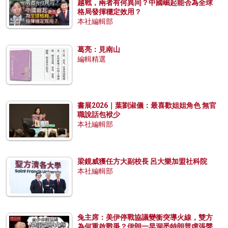
越戰，兩者有何異同？中國崛起能否為全球
格局發揮穩定效用？
本社編輯部
葛亮：見南山
編輯精選
書展2026｜葉劉淑儀：最喜歡姐姐角色 無官
職說話包袱少
本社編輯部
梁鏡威獲任方大副校長 呂大樂加盟社科院
本社編輯部
兔主席：美伊停戰協議變衝突導火線，雙方
為何重啟戰爭？伊朗一早洞悉特朗普虛張聲