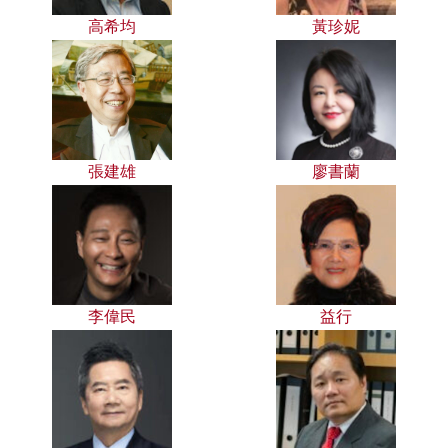
高希均
黃珍妮
張建雄
廖書蘭
李偉民
益行