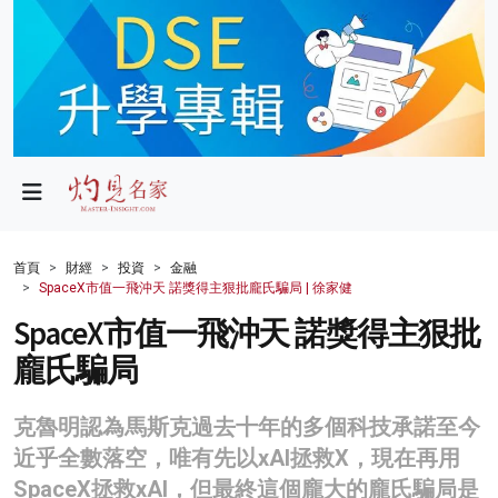
政局
教育
文化
財經
首頁
財經
投資
金融
SpaceX市值一飛沖天 諾獎得主狠批龐氏騙局 | 徐家健
生活
SpaceX市值一飛沖天 諾獎得主狠批
健康
龐氏騙局
商業
克魯明認為馬斯克過去十年的多個科技承諾至今
科技
近乎全數落空，唯有先以xAI拯救X，現在再用
影片
SpaceX拯救xAI，但最終這個龐大的龐氏騙局是