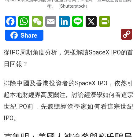
衝。（Shutterstock）
Facebook
WhatsApp
WeChat
Email
LinkedIn
Line
X
PrintFriendl
C
Share
Li
從IPO周期角度分析，怎樣解讀SpaceX IPO的首
日回報？
排除中國及香港投資者的SpaceX IPO，依然引
起本地財經界高度關注。討論經濟學如何看這宗
世紀IPO前，先聽聽經濟學家如何看這宗世紀
IPO。