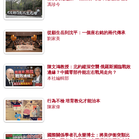
馮珍今
從顧生岳到沈平：一個座右銘的兩代傳承
劉家美
陳文鴻教授：北約縱深空襲 俄羅斯瀕臨戰敗
邊緣？中國零部件能左右戰局走向？
本社編輯部
行為不檢 培育教化才能治本
陳家偉
國際關係學者孔永樂博士：將美伊衝突類比