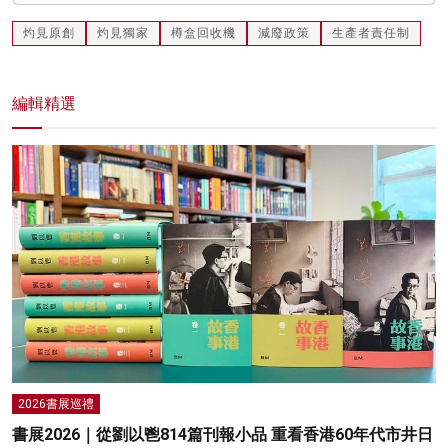
灼見原創
灼見獨家
樽盒回收機
減廢政策
生產者責任制
編輯精選
2026書展巡禮
書展2026｜從劉以鬯814篇刊報小品 重看香港60年代市井日