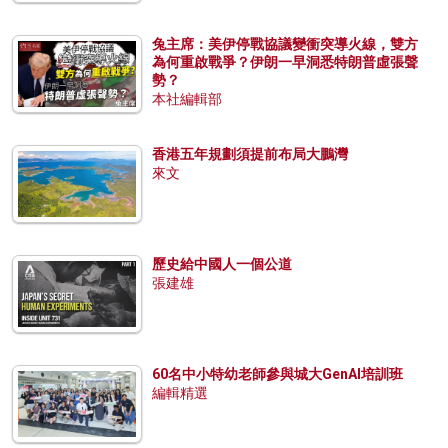
兔主席：美伊停戰協議變衝突導火線，雙方
為何重啟戰爭？伊朗一早洞悉特朗普虛張聲
勢？
本社編輯部
香港五年規劃須提前布局大鵬灣
來文
歷史給中國人一個公道
張建雄
60名中小特幼老師參與城大GenAI培訓班
編輯精選