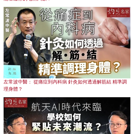
左常波中醫： 從痛症到內科病 針灸如何透過解筋結 精準調
理身體？