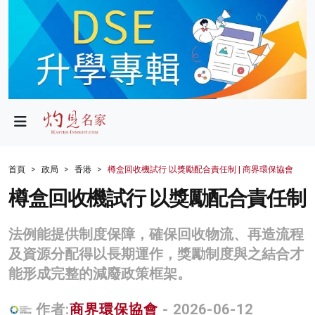
政局
教育
文化
財經
首頁
政局
香港
樽盒回收機試行 以獎勵配合責任制 | 商界環保協會
生活
樽盒回收機試行 以獎勵配合責任制
健康
法例能提供制度保障，確保回收物流、再造流程
商業
及資源分配得以長期運作，獎勵制度與之結合才
能形成完整的減廢政策框架。
科技
影片
作者:
商界環保協會
- 2026-06-12