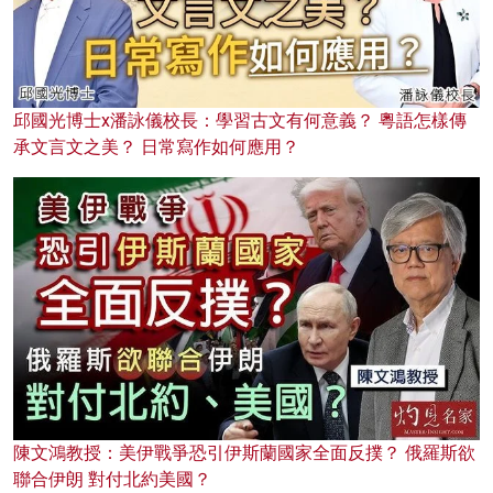
邱國光博士x潘詠儀校長：學習古文有何意義？ 粵語怎樣傳
承文言文之美？ 日常寫作如何應用？
陳文鴻教授：美伊戰爭恐引伊斯蘭國家全面反撲？ 俄羅斯欲
聯合伊朗 對付北約美國？