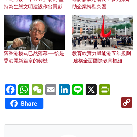
持為生態文明建設作出貢獻
助企業轉型突圍
舊香港模式已然落幕──恰是
教育軟實力賦能港五年規劃
香港開新篇章的契機
建構全面國際教育樞紐
Facebook
WhatsApp
WeChat
Email
LinkedIn
Line
X
PrintFriendl
C
Share
Li