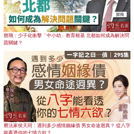
鄧飛：少子化衝擊「中小幼」教育根基 北都如何成為解決問
題關鍵？
曆法家侯天同：遇到多少感情姻緣債 男女命途迥異？ 從八字
能看透你的七情六欲？