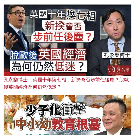
孔永樂博士：英國十年換七相，新揆會否步前任後塵？脫歐
後英國經濟為何仍然低迷？