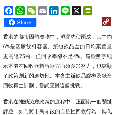
Facebook
WhatsApp
WeChat
Email
LinkedIn
Line
X
PrintFriendl
C
Share
Li
香港的都市固體廢物中，塑膠約佔兩成，其中約
6%是塑膠飲料容器。紙包飲品盒的日均棄置量
更高達75噸，但回收率卻不足4%。這些數字顯
示本港在回收飲料容器方面須多加努力，也突顯
了政策創新的迫切性。本會主辦飲品膠樽及紙盒
回收再生計劃，嘗試應對這個挑戰。
香港在推動減廢政策的進程中，正面臨一個關鍵
課題：如何將市民零散的自發性回收行為，轉化