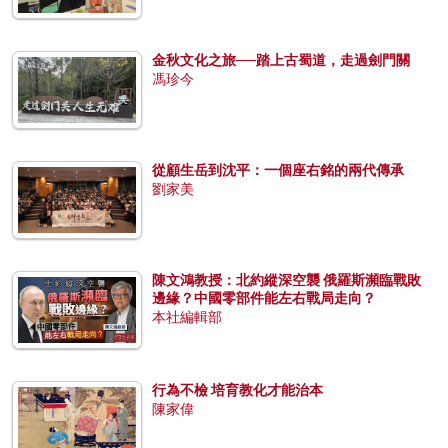
金秋文化之旅──踏上古蜀道，走過劍門關
馮珍今
從顧生岳到沈平：一個座右銘的兩代傳承
劉家美
陳文鴻教授：北約縱深空襲 俄羅斯瀕臨戰敗
邊緣？中國零部件能左右戰局走向？
本社編輯部
行為不檢 培育教化才能治本
陳家偉