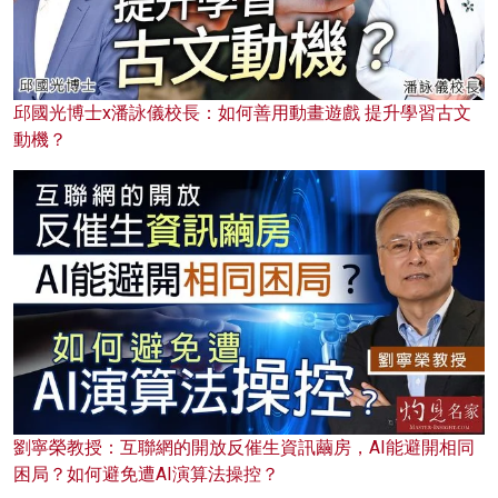
邱國光博士x潘詠儀校長：如何善用動畫遊戲 提升學習古文
動機？
劉寧榮教授：互聯網的開放反催生資訊繭房，AI能避開相同
困局？如何避免遭AI演算法操控？