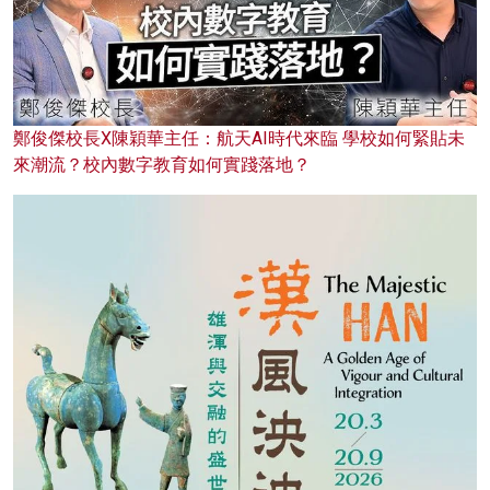
鄭俊傑校長X陳穎華主任：航天AI時代來臨 學校如何緊貼未
來潮流？校內數字教育如何實踐落地？