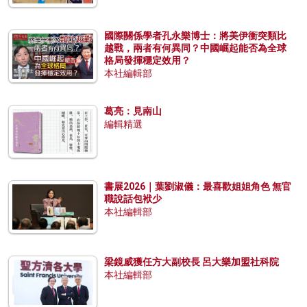
國際關係學者孔永樂博士：將美伊衝突類比
越戰，兩者有何異同？中國崛起能否為全球
格局發揮穩定效用？
本社編輯部
葛亮：見南山
編輯精選
書展2026｜葉劉淑儀：最喜歡姐姐角色 無官
職說話包袱少
本社編輯部
梁鏡威獲任方大副校長 呂大樂加盟社科院
本社編輯部