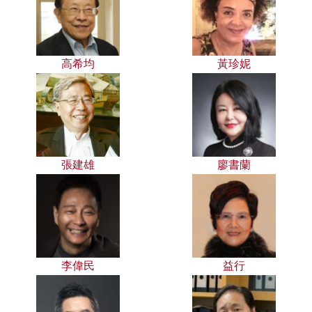
高希均
黃珍妮
張建雄
廖書蘭
李偉民
益行