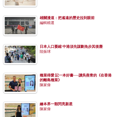
雄關漫道：把遙遠的歷史拉到眼前
編輯精選
日本人口萎縮 中港須先謀劃免步其後塵
陸振球
種菜得愛 記一本好書──讀吳燕青的《在香港
的離島種菜》
陳家偉
繪本界一顆閃亮新星
陳家偉