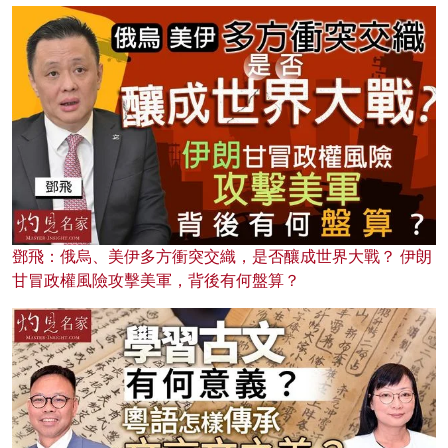
鄧飛：俄烏、美伊多方衝突交織，是否釀成世界大戰？ 伊朗
甘冒政權風險攻擊美軍，背後有何盤算？