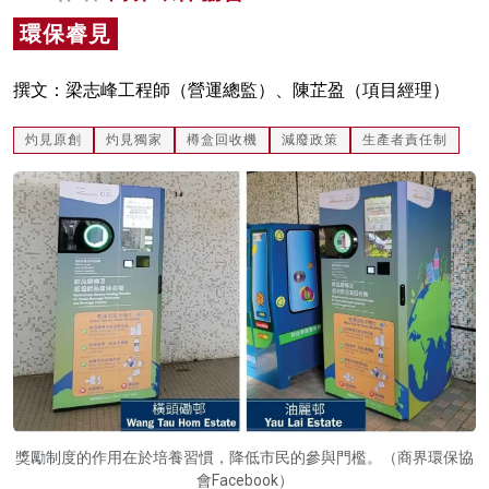
名家榜
環保睿見
灼見活動
撰文：梁志峰工程師（營運總監）、陳芷盈（項目經理）
關於我們
灼見原創
灼見獨家
樽盒回收機
減廢政策
生產者責任制
獎勵制度的作用在於培養習慣，降低市民的參與門檻。（商界環保協
會Facebook）