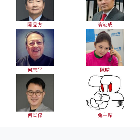
關品方
翁港成
何志平
陳晴
何民傑
兔主席