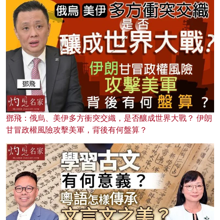
鄧飛：俄烏、美伊多方衝突交織，是否釀成世界大戰？ 伊朗
甘冒政權風險攻擊美軍，背後有何盤算？