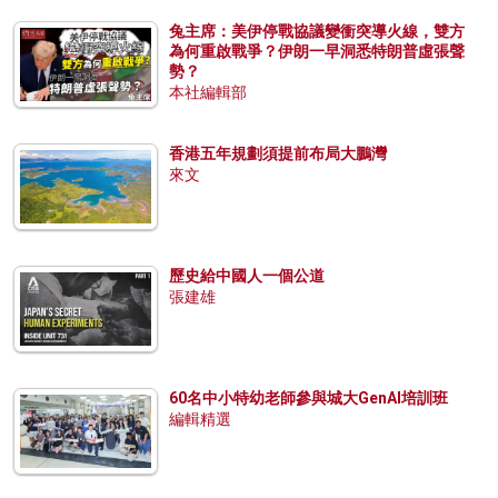
兔主席：美伊停戰協議變衝突導火線，雙方
為何重啟戰爭？伊朗一早洞悉特朗普虛張聲
勢？
本社編輯部
香港五年規劃須提前布局大鵬灣
來文
歷史給中國人一個公道
張建雄
60名中小特幼老師參與城大GenAI培訓班
編輯精選