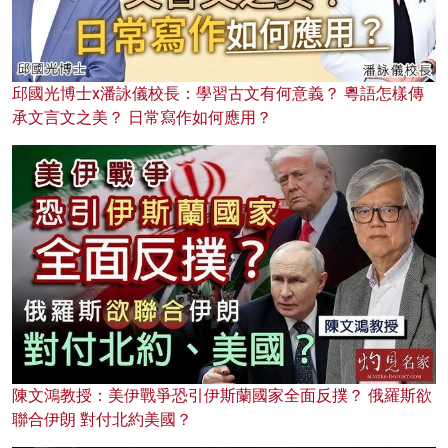
邱國光博士x潘詠儀校長：學習古文有何意義？ 粵語怎樣傳
承文言文之美？ 日常寫作如何應用？
陳文鴻教授：美伊戰爭恐引伊斯蘭國家全面反撲？ 俄羅斯欲
聯合伊朗 對付北約美國？