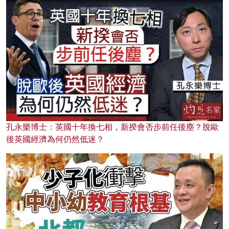
孔永樂博士：英國十年換七相，新揆會否步前任後塵？脫歐
後英國經濟為何仍然低迷？