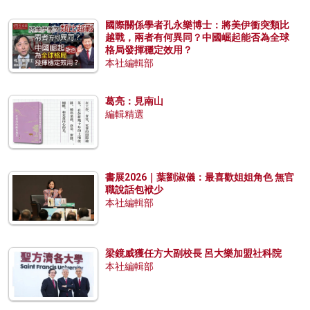
國際關係學者孔永樂博士：將美伊衝突類比
越戰，兩者有何異同？中國崛起能否為全球
格局發揮穩定效用？
本社編輯部
葛亮：見南山
編輯精選
書展2026｜葉劉淑儀：最喜歡姐姐角色 無官
職說話包袱少
本社編輯部
梁鏡威獲任方大副校長 呂大樂加盟社科院
本社編輯部