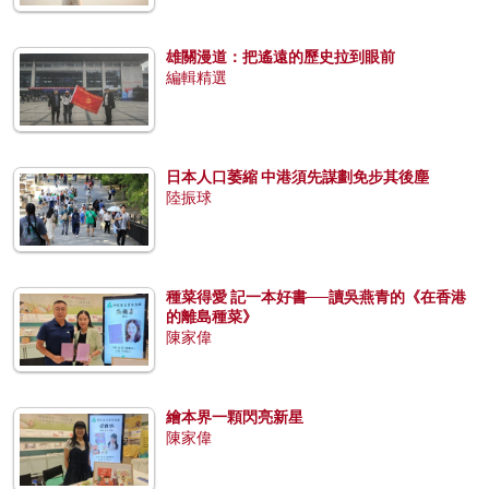
雄關漫道：把遙遠的歷史拉到眼前
編輯精選
日本人口萎縮 中港須先謀劃免步其後塵
陸振球
種菜得愛 記一本好書──讀吳燕青的《在香港
的離島種菜》
陳家偉
繪本界一顆閃亮新星
陳家偉