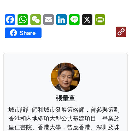
Facebook
WhatsApp
WeChat
Email
LinkedIn
Line
X
PrintFriendl
C
Share
Li
張量童
城市設計師和城市發展策略師，曾參與策劃
香港和內地多項大型公共基建項目。畢業於
皇仁書院、香港大學，曾應香港、深圳及珠