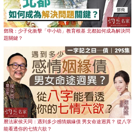
鄧飛：少子化衝擊「中小幼」教育根基 北都如何成為解決問
題關鍵？
曆法家侯天同：遇到多少感情姻緣債 男女命途迥異？ 從八字
能看透你的七情六欲？