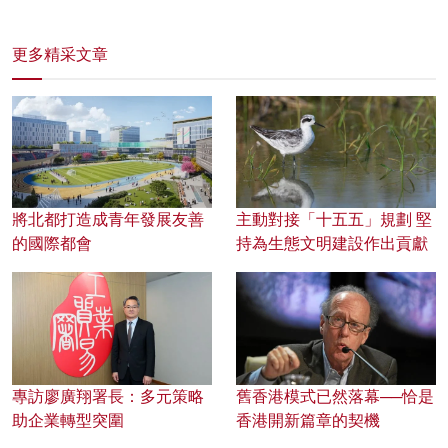
更多精采文章
將北都打造成青年發展友善
主動對接「十五五」規劃 堅
的國際都會
持為生態文明建設作出貢獻
專訪廖廣翔署長：多元策略
舊香港模式已然落幕──恰是
助企業轉型突圍
香港開新篇章的契機