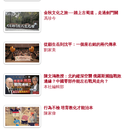
金秋文化之旅──踏上古蜀道，走過劍門關
馮珍今
從顧生岳到沈平：一個座右銘的兩代傳承
劉家美
陳文鴻教授：北約縱深空襲 俄羅斯瀕臨戰敗
邊緣？中國零部件能左右戰局走向？
本社編輯部
行為不檢 培育教化才能治本
陳家偉