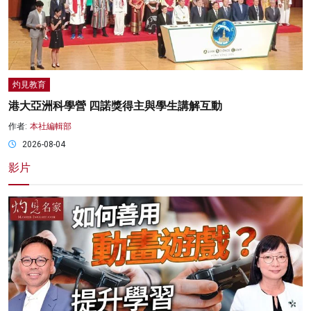
灼見教育
港大亞洲科學營 四諾獎得主與學生講解互動
作者:
本社編輯部
2026-08-04
影片