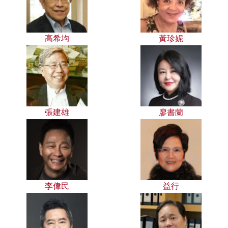
高希均
黃珍妮
張建雄
廖書蘭
李偉民
益行