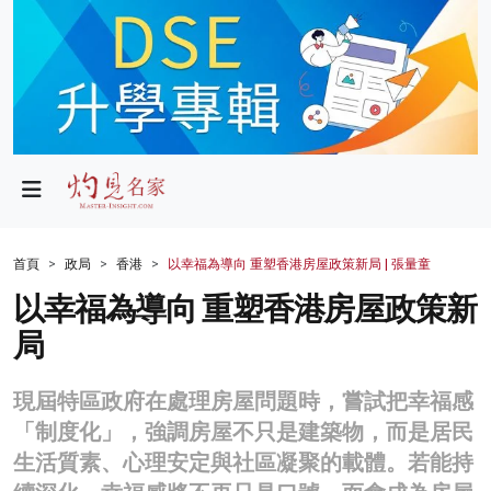
政局
教育
文化
財經
首頁
政局
香港
以幸福為導向 重塑香港房屋政策新局 | 張量童
生活
以幸福為導向 重塑香港房屋政策新
局
健康
商業
現屆特區政府在處理房屋問題時，嘗試把幸福感
「制度化」，強調房屋不只是建築物，而是居民
科技
生活質素、心理安定與社區凝聚的載體。若能持
影片