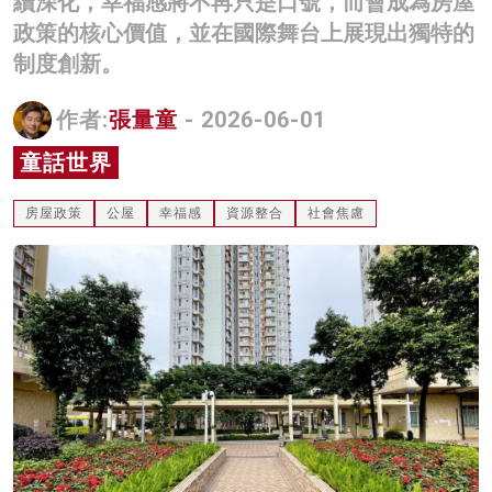
續深化，幸福感將不再只是口號，而會成為房屋
名家榜
政策的核心價值，並在國際舞台上展現出獨特的
制度創新。
灼見活動
作者:
張量童
- 2026-06-01
關於我們
童話世界
房屋政策
公屋
幸福感
資源整合
社會焦慮