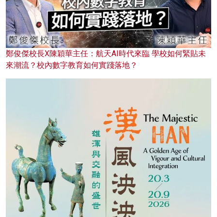
鄭俊傑校長X陳穎華主任：航天AI時代來臨 學校如何緊貼未
來潮流？校內數字教育如何實踐落地？