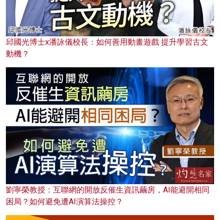
邱國光博士x潘詠儀校長：如何善用動畫遊戲 提升學習古文
動機？
劉寧榮教授：互聯網的開放反催生資訊繭房，AI能避開相同
困局？如何避免遭AI演算法操控？