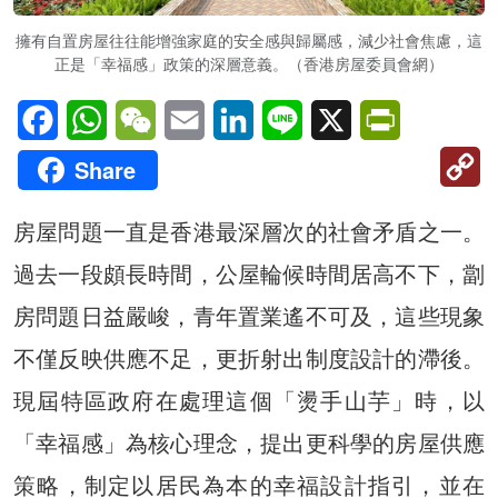
擁有自置房屋往往能增強家庭的安全感與歸屬感，減少社會焦慮，這
正是「幸福感」政策的深層意義。（香港房屋委員會網）
Facebook
WhatsApp
WeChat
Email
LinkedIn
Line
X
PrintFriendl
C
Share
Li
房屋問題一直是香港最深層次的社會矛盾之一。
過去一段頗長時間，公屋輪候時間居高不下，劏
房問題日益嚴峻，青年置業遙不可及，這些現象
不僅反映供應不足，更折射出制度設計的滯後。
現屆特區政府在處理這個「燙手山芋」時，以
「幸福感」為核心理念，提出更科學的房屋供應
策略，制定以居民為本的幸福設計指引，並在