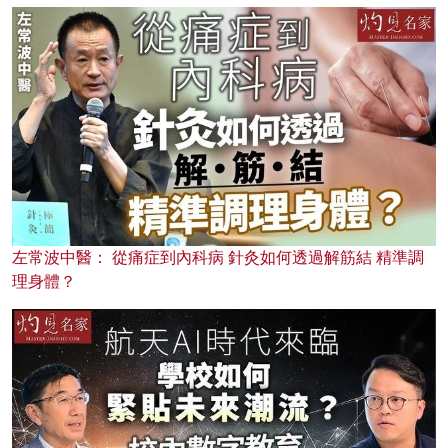
左常波中醫： 從痛症到內科病 針灸如何透過解筋結 精準調
理身體？