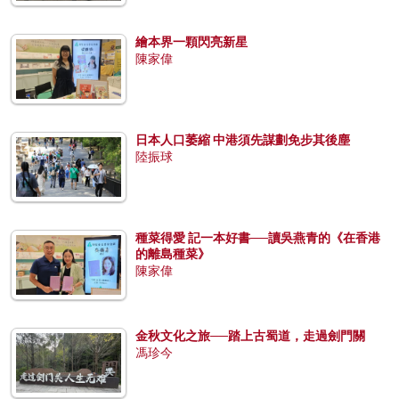
繪本界一顆閃亮新星
陳家偉
日本人口萎縮 中港須先謀劃免步其後塵
陸振球
種菜得愛 記一本好書──讀吳燕青的《在香港
的離島種菜》
陳家偉
金秋文化之旅──踏上古蜀道，走過劍門關
馮珍今