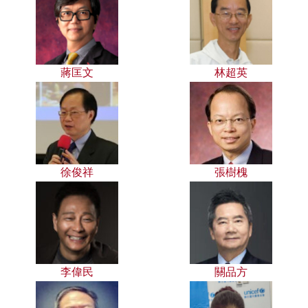
蔣匡文
林超英
徐俊祥
張樹槐
李偉民
關品方