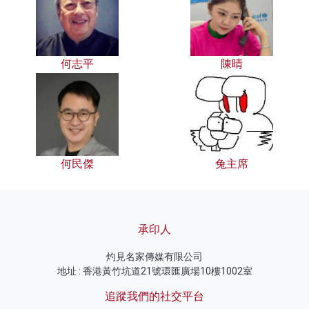
何志平
陳晴
何民傑
兔主席
承印人
灼見名家傳媒有限公司
地址 : 香港黃竹坑道21號環匯廣場10樓1002室
追蹤我們的社交平台