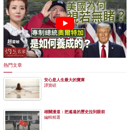
熱門文章
安心是人生最大的寶庫
譚寶碩
雄關漫道：把遙遠的歷史拉到眼前
編輯精選