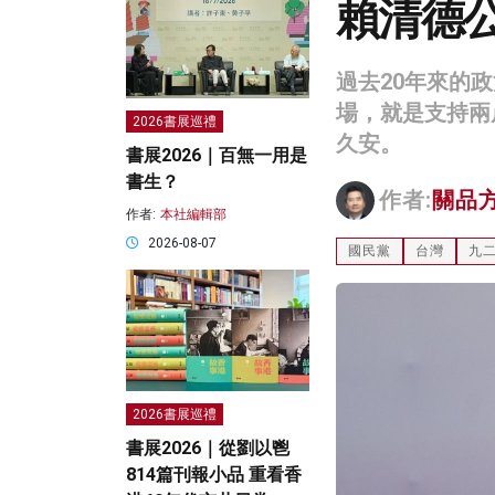
賴清德
過去20年來的
場，就是支持兩
2026書展巡禮
久安。
書展2026｜百無一用是
書生？
作者:
關品
作者:
本社編輯部
2026-08-07
國民黨
台灣
九
2026書展巡禮
書展2026｜從劉以鬯
814篇刊報小品 重看香