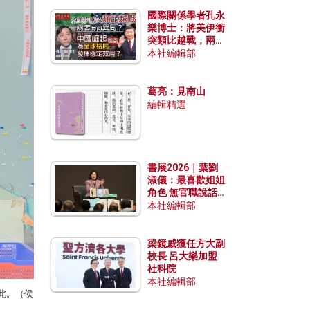
國際關係學者孔永
樂博士：將美伊衝
突類比越戰，兩者
有何異同？中國崛
本社編輯部
起能否為全球格局
發揮穩定效用？
葛亮：見南山
編輯精選
書展2026｜葉劉
淑儀：最喜歡姐姐
角色 無官職說話
包袱少
本社編輯部
梁鏡威獲任方大副
校長 呂大樂加盟
社科院
本社編輯部
此。（侯