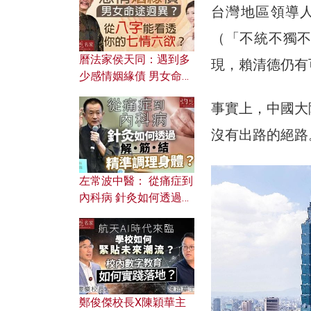
台灣地區領導
（「不統不獨
曆法家侯天同：遇到多
現，賴清德仍有
少感情姻緣債 男女命途
迥異？ 從八字能看透你
事實上，中國大
的七情六欲？
沒有出路的絕路
左常波中醫： 從痛症到
內科病 針灸如何透過解
筋結 精準調理身體？
鄭俊傑校長X陳穎華主