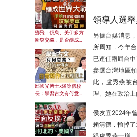
何避免遭AI演算法操
控？
領導人選舉
鄧飛：俄烏、美伊多方
另據台媒消息，
衝突交織，是否釀成世
所周知，今年台
界大戰？ 伊朗甘冒政權
風險攻擊美軍，背後有
已連任兩屆台中
何盤算？
參選台灣地區
此，盧秀燕被台
邱國光博士x潘詠儀校
理。她在政治上
長：學習古文有何意
義？ 粵語怎樣傳承文言
文之美？ 日常寫作如何
侯友宜2024
應用？
賴清德，輸掉了
跟盧秀燕一樣，