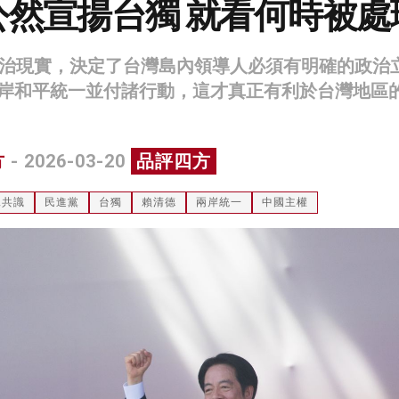
公然宣揚台獨 就看何時被處
政治現實，決定了台灣島內領導人必須有明確的政治
岸和平統一並付諸行動，這才真正有利於台灣地區
方
- 2026-03-20
品評四方
二共識
民進黨
台獨
賴清德
兩岸統一
中國主權