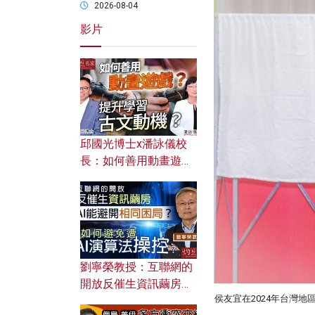
2026-08-04
影片
邱國光博士x潘詠儀校
長：如何善用動畫遊戲
提升學習古文動機？
劉寧榮教授：互聯網的
開放反催生資訊繭房，
侯友宜在2024年台灣
AI能避開相同困局？如