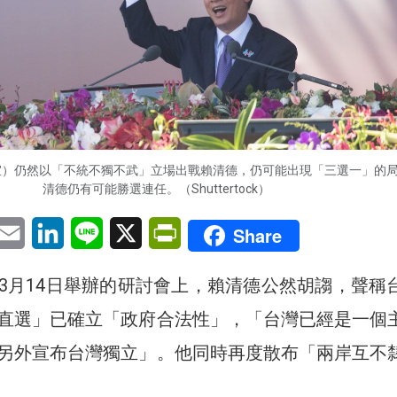
宜）仍然以「不統不獨不武」立場出戰賴清德，仍可能出現「三選一」的
清德仍有可能勝選連任。（Shuttertock）
pp
eChat
Email
LinkedIn
Line
X
PrintFriendly
Share
3月14日舉辦的研討會上，賴清德公然胡謅，聲稱
直選」已確立「政府合法性」，「台灣已經是一個
另外宣布台灣獨立」。他同時再度散布「兩岸互不