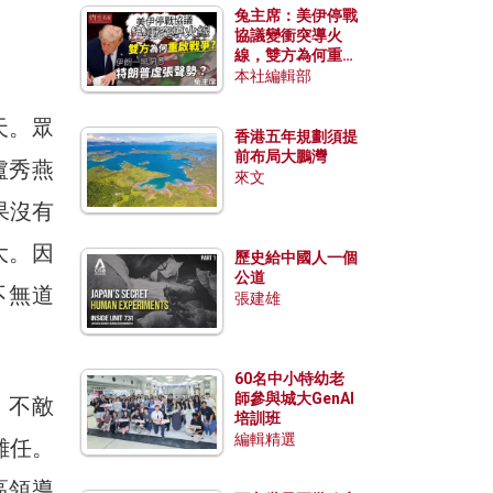
兔主席：美伊停戰
協議變衝突導火
線，雙方為何重啟
戰爭？伊朗一早洞
本社編輯部
悉特朗普虛張聲
勢？
天。眾
香港五年規劃須提
前布局大鵬灣
盧秀燕
來文
果沒有
大。因
歷史給中國人一個
公道
不無道
張建雄
60名中小特幼老
師參與城大GenAI
，不敵
培訓班
編輯精選
離任。
區領導