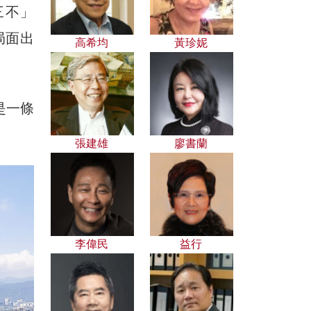
三不」
局面出
高希均
黃珍妮
是一條
張建雄
廖書蘭
李偉民
益行