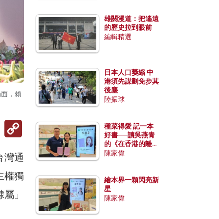
雄關漫道：把遙遠
的歷史拉到眼前
編輯精選
日本人口萎縮 中
港須先謀劃免步其
後塵
局面，賴
陸振球
Copy
種菜得愛 記一本
Link
好書──讀吳燕青
的《在香港的離島
種菜》
陳家偉
台灣通
主權獨
繪本界一顆閃亮新
星
隸屬」
陳家偉