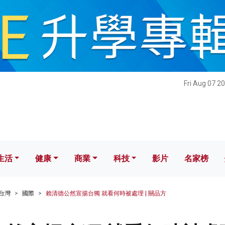
健康
商業
科技
影片
名家榜
Fri Aug 07 2
生活
健康
商業
科技
影片
名家榜
台灣
國際
賴清德公然宣揚台獨 就看何時被處理 | 關品方