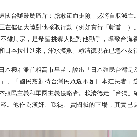
遭國台辦嚴厲痛斥：膽敢鋌而走險，必將自取滅亡
正在催促大陸對他採取行動（例如實行「斬首」）
變不離其宗，是希望挑釁大陸對他動手，導致台海
和日本拉扯進來，渾水摸魚。賴清德現在已急不及
日本極右派首相高市早苗，說出「日本殖民台灣是
圈」、「國民黨對待台灣民眾還不如日本殖民者」
本殖民主義和軍國主義侵略者。賴清德走「台獨」
不容。他作為漢奸、叛徒、賣國賊的下場，其實已