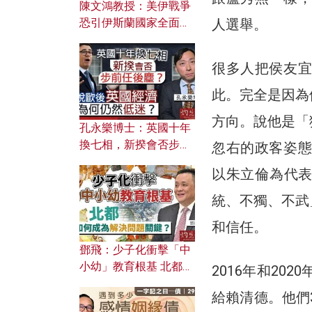
陳文鴻教授：美伊戰爭
人選舉。
恐引伊斯蘭國家全面反
撲？ 俄羅斯欲聯合伊朗
對付北約美國？
很多人把侯友宜
此。完全是因為
方向。說他是「
孔永樂博士：英國十年
換七相，新揆會否步前
忽右的政客姿態
任後塵？脫歐後英國經
以朱立倫為代
濟為何仍然低迷？
統、不獨、不武
和信任。
鄧飛：少子化衝擊「中
小幼」教育根基 北都如
2016年和20
何成為解決問題關鍵？
給賴清德。他們