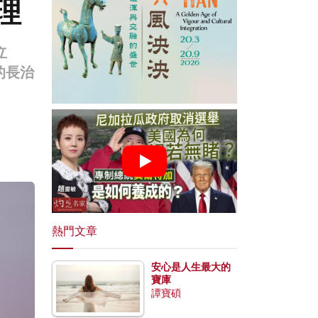
理
立
的長治
熱門文章
安心是人生最大的
寶庫
譚寶碩