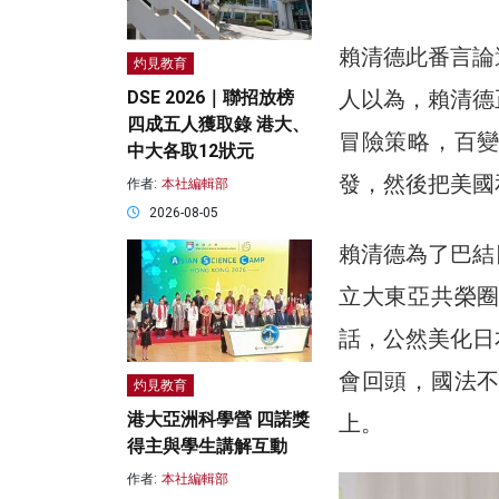
賴清德此番言論
灼見教育
人以為，賴清德
DSE 2026｜聯招放榜
四成五人獲取錄 港大、
冒險策略，百
中大各取12狀元
發，然後把美國
作者:
本社編輯部
2026-08-05
賴清德為了巴結
立大東亞共榮
話，公然美化日
會回頭，國法
灼見教育
港大亞洲科學營 四諾獎
上。
得主與學生講解互動
作者:
本社編輯部