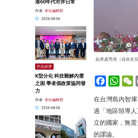
港60年代市井日常
作者:
本社編輯部
2026-08-06
如果盧秀燕（或侯友
灼見經濟
K型分化 科技難解內需
Facebook
WhatsA
W
之困 學者倡政策協同發
力
在台灣島內智庫
作者:
本社編輯部
2026-08-06
過「地區領導人
立的國家，無需
的謬論。