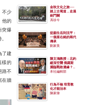
金秋文化之旅──
。不少
踏上古蜀道，走過
劍門關
。他的
馮珍今
衝突爆
從顧生岳到沈平：
一個座右銘的兩代
待。
傳承
劉家美
為了建
陳文鴻教授：北約
這樣的
縱深空襲 俄羅斯
瀕臨戰敗邊緣？中
絕路不
國零部件能左右戰
本社編輯部
局走向？
寫在牆
行為不檢 培育教
化才能治本
陳家偉