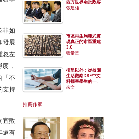
西方世界兩批政客
張建雄
並非如
市區再生局範式實
和發展
現真正的市區重建
3.0
種忽左
張量童
態度，
摘星以外：從校園
生活觀察DSE中文
的「不
科摘星學生的一點
特質
來文
的支持
推薦作家
友宜敗
年還有