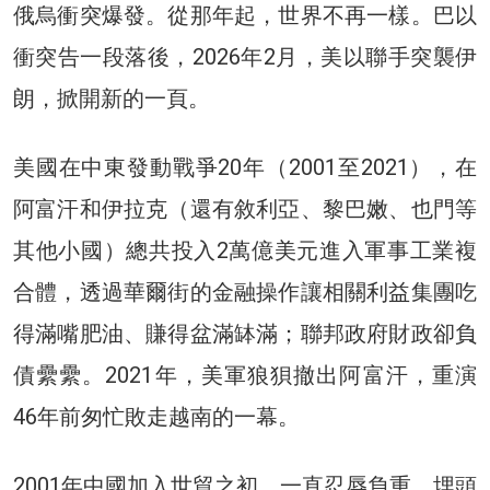
俄烏衝突爆發。從那年起，世界不再一樣。巴以
衝突告一段落後，2026年2月，美以聯手突襲伊
朗，掀開新的一頁。
美國在中東發動戰爭20年（2001至2021），在
阿富汗和伊拉克（還有敘利亞、黎巴嫩、也門等
其他小國）總共投入2萬億美元進入軍事工業複
合體，透過華爾街的金融操作讓相關利益集團吃
得滿嘴肥油、賺得盆滿缽滿；聯邦政府財政卻負
債纍纍。2021年，美軍狼狽撤出阿富汗，重演
46年前匆忙敗走越南的一幕。
2001年中國加入世貿之初，一直忍辱負重，埋頭