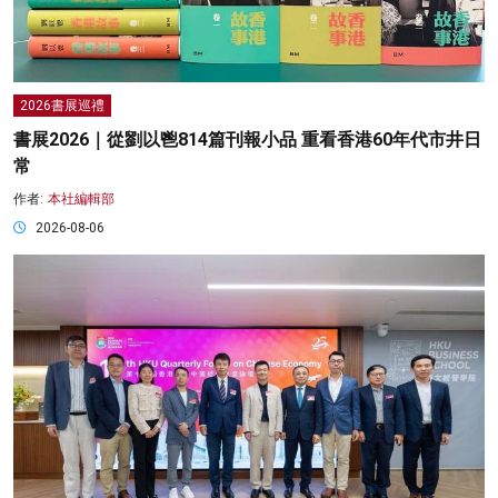
2026書展巡禮
書展2026｜從劉以鬯814篇刊報小品 重看香港60年代市井日
常
作者:
本社編輯部
2026-08-06