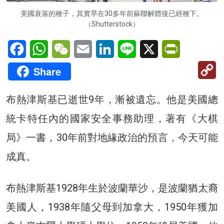
美國衰落的種子，其實早在30多年前蘇聯解體後已經種下。
（Shutterstock）
Facebook
WhatsApp
WeChat
Email
LinkedIn
Line
X
PrintFriendl
C
Share
Li
布熱津斯基已逝世9年，漸被遺忘。他是美國總
統卡特任內的國家安全事務助理，著有《大棋
局》一書，30年前對地緣政治的預言，今天可能
成真。
布熱津斯基1928年生於波蘭華沙，是波蘭猶太裔
美國人，1938年隨父母到加拿大，1950年獲加