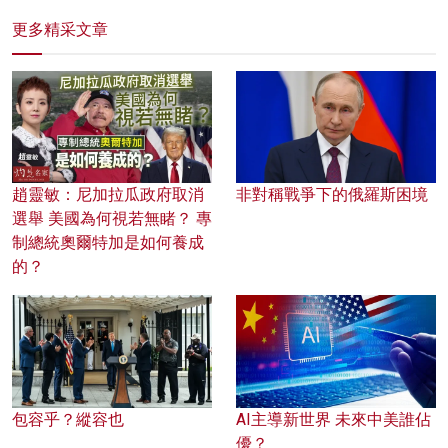
更多精采文章
趙靈敏：尼加拉瓜政府取消
非對稱戰爭下的俄羅斯困境
選舉 美國為何視若無睹？ 專
制總統奧爾特加是如何養成
的？
包容乎？縱容也
AI主導新世界 未來中美誰佔
優？