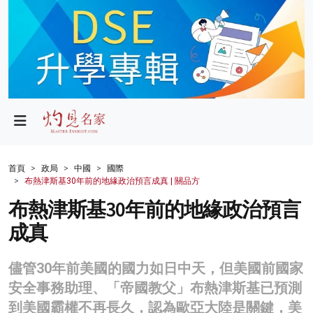
政局
教育
文化
財經
首頁
政局
中國
國際
布熱津斯基30年前的地緣政治預言成真 | 關品方
生活
布熱津斯基30年前的地緣政治預言
健康
成真
商業
儘管30年前美國的國力如日中天，但美國前國家
科技
安全事務助理、「帝國教父」布熱津斯基已預測
影片
到美國霸權不再長久，認為歐亞大陸是關鍵，美