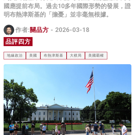
國應提前布局。過去10多年國際形勢的發展，證
名家榜
明布熱津斯基的「擔憂」並非毫無根據。
灼見活動
作者:
關品方
- 2026-03-18
關於我們
品評四方
地緣政治
美國
布熱津斯基
大棋局
美國覇權