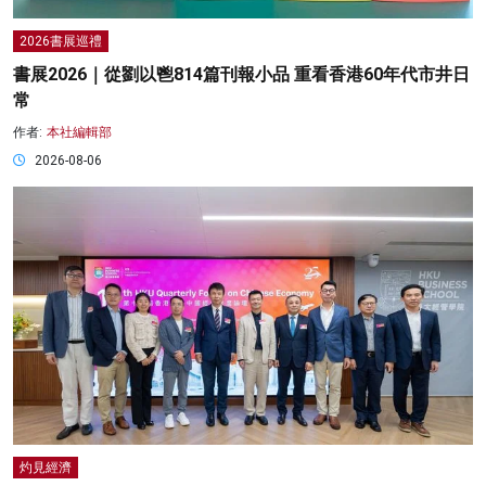
2026書展巡禮
書展2026｜從劉以鬯814篇刊報小品 重看香港60年代市井日
常
作者:
本社編輯部
2026-08-06
灼見經濟