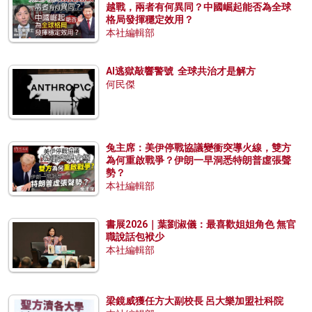
越戰，兩者有何異同？中國崛起能否為全球
格局發揮穩定效用？
本社編輯部
AI逃獄敲響警號 全球共治才是解方
何民傑
兔主席：美伊停戰協議變衝突導火線，雙方
為何重啟戰爭？伊朗一早洞悉特朗普虛張聲
勢？
本社編輯部
書展2026｜葉劉淑儀：最喜歡姐姐角色 無官
職說話包袱少
本社編輯部
梁鏡威獲任方大副校長 呂大樂加盟社科院