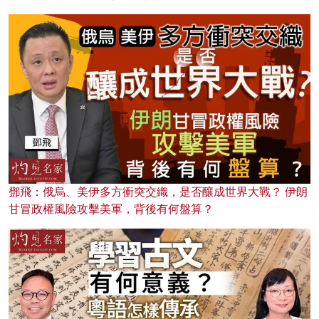
鄧飛：俄烏、美伊多方衝突交織，是否釀成世界大戰？ 伊朗
甘冒政權風險攻擊美軍，背後有何盤算？