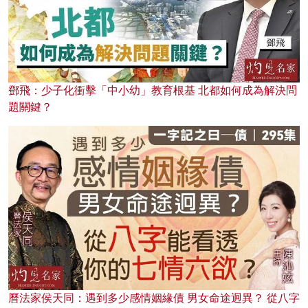
鄧飛：少子化衝擊「中小幼」教育根基 北都如何成為解決問
題關鍵？
曆法家侯天同：遇到多少感情姻緣債 男女命途迥異？ 從八字