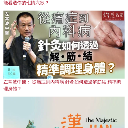
能看透你的七情六欲？
左常波中醫： 從痛症到內科病 針灸如何透過解筋結 精準調
理身體？