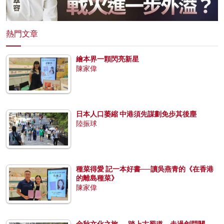
熱門文章
繪本界一顆閃亮新星
陳家偉
日本人口萎縮 中港須先謀劃免步其後塵
陸振球
種菜得愛 記一本好書──讀吳燕青的《在香港
的離島種菜》
陳家偉
金秋文化之旅──踏上古蜀道，走過劍門關