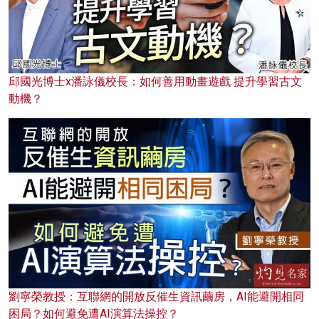
邱國光博士x潘詠儀校長：如何善用動畫遊戲 提升學習古文
動機？
劉寧榮教授：互聯網的開放反催生資訊繭房，AI能避開相同
困局？如何避免遭AI演算法操控？