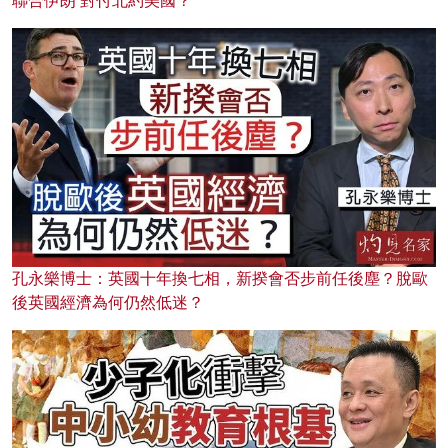
聯合伊朗 對付北約美國？
孔永樂博士：英國十年換七相，新揆會否步前任後塵？脫歐
後英國經濟為何仍然低迷？