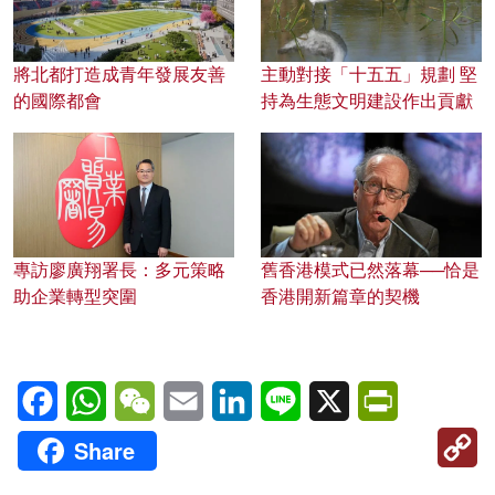
將北都打造成青年發展友善
主動對接「十五五」規劃 堅
的國際都會
持為生態文明建設作出貢獻
專訪廖廣翔署長：多元策略
舊香港模式已然落幕──恰是
助企業轉型突圍
香港開新篇章的契機
Facebook
WhatsApp
WeChat
Email
LinkedIn
Line
X
PrintFriendl
C
Share
Li