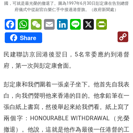
國，可就是最光榮的撤退了。圖為1997年6月30日彭定康在告別總督
府儀式中從副官白樂仁手中接過港督旗。（政府新聞處）
Facebook
WhatsApp
WeChat
Email
LinkedIn
Line
X
PrintFriendl
C
Share
Li
民建聯訪京回港後翌日，5名常委應約到港督
府，第一次與彭定康會面。
彭定康和我們圍着一張桌子坐下。他首先自我表
白，向我們聲明他來香港的目的。他拿鉛筆在一
張白紙上書寫，然後舉起來給我們看。紙上寫了
兩個字：HONOURABLE WITHDRAWAL（光榮
撤退）。他說，這就是他作為最後一任港督的工