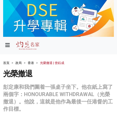
政局
教育
文化
財經
首頁
政局
香港
光榮撤退 | 曾鈺成
生活
光榮撤退
健康
彭定康和我們圍着一張桌子坐下。他在紙上寫了
商業
兩個字：HONOURABLE WITHDRAWAL（光榮
撤退）。他說，這就是他作為最後一任港督的工
科技
作目標。
影片