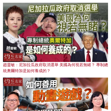
趙靈敏：尼加拉瓜政府取消選舉 美國為何視若無睹？ 專制總
統奧爾特加是如何養成的？