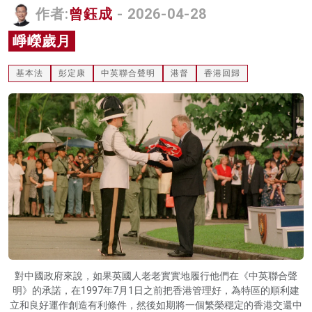
作者:
曾鈺成
- 2026-04-28
名家榜
崢嶸歲月
灼見活動
基本法
彭定康
中英聯合聲明
港督
香港回歸
關於我們
對中國政府來說，如果英國人老老實實地履行他們在《中英聯合聲
明》的承諾，在1997年7月1日之前把香港管理好，為特區的順利建
立和良好運作創造有利條件，然後如期將一個繁榮穩定的香港交還中