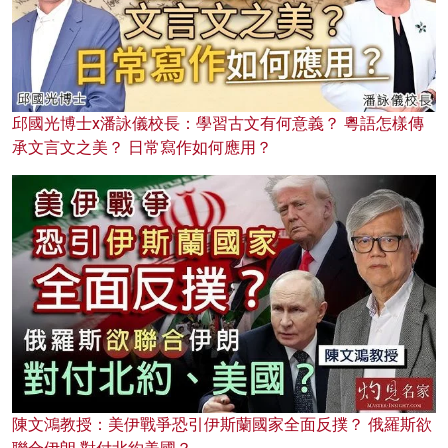
邱國光博士x潘詠儀校長：學習古文有何意義？ 粵語怎樣傳
承文言文之美？ 日常寫作如何應用？
陳文鴻教授：美伊戰爭恐引伊斯蘭國家全面反撲？ 俄羅斯欲