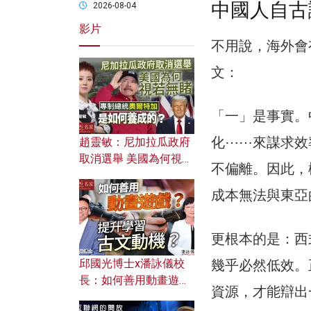
中國人自古
2026-08-04
影片
不用說，海外會
文：
「一」是事實。
化⋯⋯來謀求效
趙靈敏：尼加拉瓜政府
取消選舉 美國為何視若
不偏離。因此，
無睹？ 專制總統奧爾特
加是如何養成的？
成本無法與東亞
更根本的是：西
幾乎必然低效。
邱國光博士x潘詠儀校
長：如何善用動畫遊戲
資源，才能辯出
提升學習古文動機？