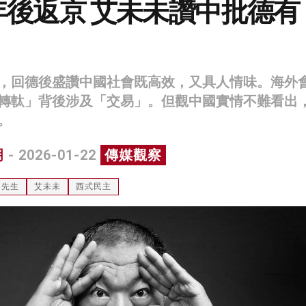
年後返京 艾未未讚中批德有
，回德後盛讚中國社會既高效，又具人情味。海外
轉軚」背後涉及「交易」。但觀中國實情不難看出
。
明
- 2026-01-22
傳媒觀察
多先生
艾未未
西式民主