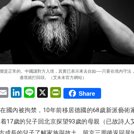
懼是正常的。中國讓對方入境，其實已表示來去自如──只要在境內守法
邊境就打回頭。（艾未未官方網站）
pp
eChat
Email
LinkedIn
Line
X
PrintFriendly
Share
在國內被拘禁，10年前移居德國的68歲新派藝術
帶着17歲的兒子回北京探望93歲的母親（已故詩人
方成長的兒子了解家族與故土，留京三周後返回居