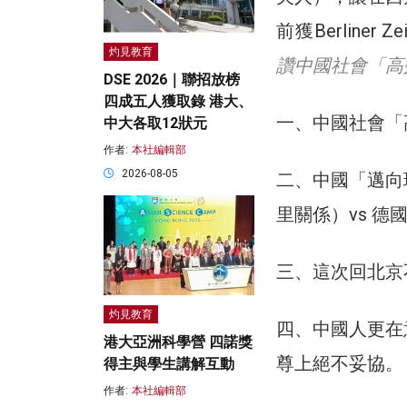
前獲Berliner
灼見教育
讚中國社會「高
DSE 2026｜聯招放榜
四成五人獲取錄 港大、
一、中國社會「
中大各取12狀元
作者:
本社編輯部
2026-08-05
二、中國「邁向
里關係）vs 德
三、這次回北京
灼見教育
四、中國人更在
港大亞洲科學營 四諾獎
尊上絕不妥協。
得主與學生講解互動
作者:
本社編輯部