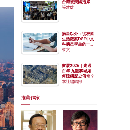
台灣被美國拖累
張建雄
摘星以外：從校園
生活觀察DSE中文
科摘星學生的一點
特質
來文
書展2026｜走過
百年 九龍寨城如
何延續歷史傳奇？
本社編輯部
推薦作家