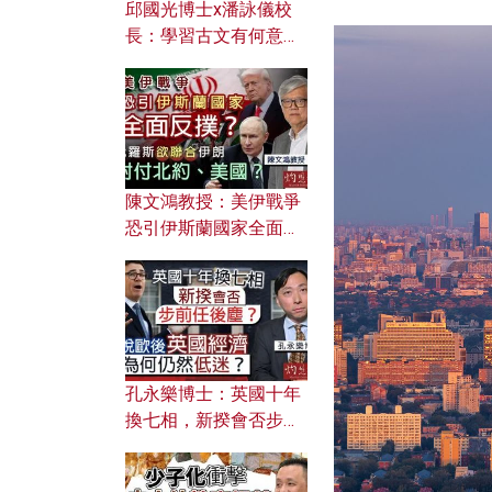
邱國光博士x潘詠儀校
長：學習古文有何意
義？ 粵語怎樣傳承文言
文之美？ 日常寫作如何
應用？
陳文鴻教授：美伊戰爭
恐引伊斯蘭國家全面反
撲？ 俄羅斯欲聯合伊朗
對付北約美國？
孔永樂博士：英國十年
換七相，新揆會否步前
任後塵？脫歐後英國經
濟為何仍然低迷？