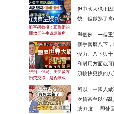
但中國人也正因
快，但做熟了會c
劉寧榮教授：互聯網的
開放反催生資訊繭房，
舉個例：一個重
AI能避開相同困局？如
個手勢磨八下，
何避免遭AI演算法操
控？
慳力。八下與十
和耐用方面就可
鄧飛：俄烏、美伊多方
須較快更換的八
衝突交織，是否釀成世
界大戰？ 伊朗甘冒政權
所以，中國人做
風險攻擊美軍，背後有
何盤算？
次貨甚至以假亂
或91度──即