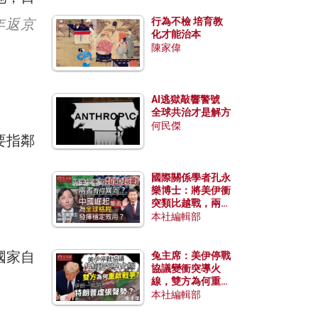
年返京
行為不檢 培育教
化才能治本
陳家偉
AI逃獄敲響警號
全球共治才是解方
何民傑
要指鄰
國際關係學者孔永
樂博士：將美伊衝
突類比越戰，兩者
有何異同？中國崛
本社編輯部
起能否為全球格局
發揮穩定效用？
國家自
兔主席：美伊停戰
協議變衝突導火
線，雙方為何重啟
戰爭？伊朗一早洞
本社編輯部
悉特朗普虛張聲