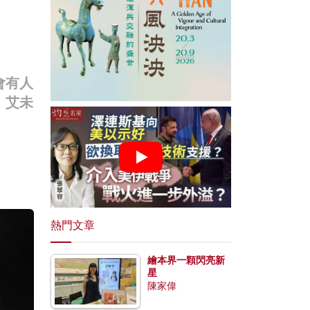
會有人
，艾未
熱門文章
繪本界一顆閃亮新
星
陳家偉