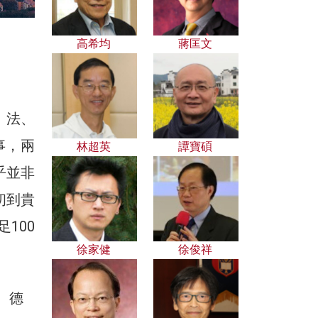
高希均
蔣匡文
、法、
事，兩
林超英
譚寶碩
乎並非
初到貴
100
徐家健
徐俊祥
。德