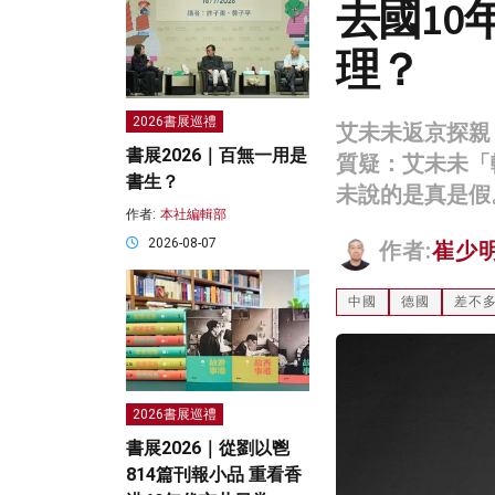
去國10
理？
2026書展巡禮
艾未未返京探親
書展2026｜百無一用是
質疑：艾未未「
書生？
未說的是真是假
作者:
本社編輯部
2026-08-07
作者:
崔少
中國
德國
差不
2026書展巡禮
書展2026｜從劉以鬯
814篇刊報小品 重看香