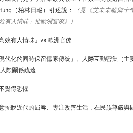
 Zeitung（柏林日報）引述說：
（見
《艾未未離鄉十
效有人情味」批歐洲官僚》
）
高效有人情味」vs 歐洲官僚
現代化的同時保留儒家傳統」、人際互動密集（主
國人際關係疏遠
不覺得恐懼
意擺脫近代的屈辱、專注改善生活，在民族尊嚴與