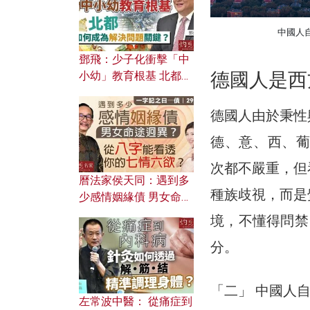
中國人自
鄧飛：少子化衝擊「中
德國人是西
小幼」教育根基 北都如
何成為解決問題關鍵？
德國人由於秉性
德、意、西、葡
次都不嚴重，但
曆法家侯天同：遇到多
種族歧視，而是
少感情姻緣債 男女命途
迥異？ 從八字能看透你
境，不懂得問禁
的七情六欲？
分。
「二」 中國人
左常波中醫： 從痛症到