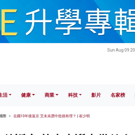
健康
商業
科技
影片
名家榜
Sun Aug 09 20
生活
健康
商業
科技
影片
名家榜
國際
去國10年後返京 艾未未讚中批德有理？ | 崔少明