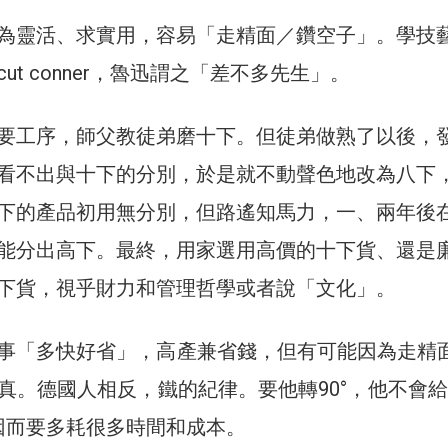
為靈活、求實用，容易「走精面／鑽空子」。學技
ut conner，魯迅謂之「差不多先生」。
要工序，師父教徒弟磨十下。但徒弟做熟了以後，
看不出與十下的分別，於是就不動聲色地改為八下
下的產品初用無分別，但路遙知馬力，一、兩年後
能分出高下。最終，用家選用高價的十下貨、還是
下貨，視乎財力和管理哲學或者說「文化」。
事「多快好省」，高產兼省錢，但有可能因為走精
真。德國人相反，鐵的紀律。要他轉90°，他不會給你
使因而要多耗很多時間和成本。