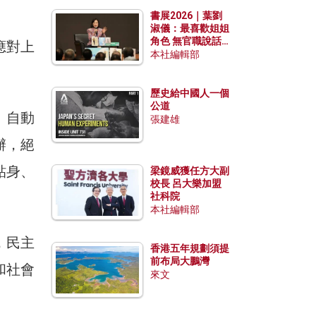
勢？
書展2026｜葉劉
淑儀：最喜歡姐姐
角色 無官職說話
應對上
包袱少
本社編輯部
歷史給中國人一個
公道
、自動
張建雄
辦，絕
貼身、
梁鏡威獲任方大副
校長 呂大樂加盟
社科院
本社編輯部
，民主
香港五年規劃須提
前布局大鵬灣
和社會
來文