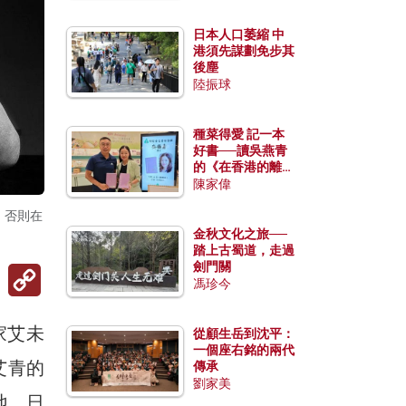
日本人口萎縮 中
港須先謀劃免步其
後塵
陸振球
種菜得愛 記一本
好書──讀吳燕青
的《在香港的離島
種菜》
陳家偉
，否則在
金秋文化之旅──
踏上古蜀道，走過
劍門關
Copy
Link
馮珍今
家艾未
從顧生岳到沈平：
一個座右銘的兩代
艾青的
傳承
劉家美
地，日