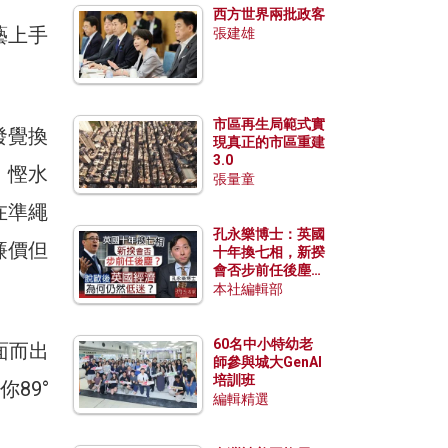
西方世界兩批政客
藝上手
張建雄
市區再生局範式實
發覺換
現真正的市區重建
3.0
，慳水
張量童
在準繩
孔永樂博士：英國
廉價但
十年換七相，新揆
會否步前任後塵？
脫歐後英國經濟為
本社編輯部
何仍然低迷？
60名中小特幼老
面而出
師參與城大GenAI
培訓班
89°
編輯精選