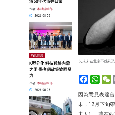
港60年代市井日常
作者:
本社編輯部
2026-08-06
灼見經濟
艾未未在北京不感到恐
K型分化 科技難解內需
之困 學者倡政策協同發
力
Facebook
WhatsA
W
作者:
本社編輯部
2026-08-06
因為意見表達曾
未，12月下旬
夫人），讓在西